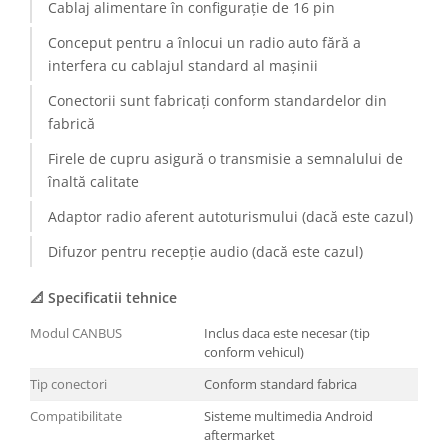
Cablaj alimentare în configurație de 16 pin
Conectică BMW
Conceput pentru a înlocui un radio auto fără a
interfera cu cablajul standard al mașinii
Conectică Volkswagen
Conectorii sunt fabricați conform standardelor din
Conectică Mercedes Benz
fabrică
Firele de cupru asigură o transmisie a semnalului de
Conectică Ford
înaltă calitate
Conectică Opel
Adaptor radio aferent autoturismului (dacă este cazul)
Difuzor pentru recepție audio (dacă este cazul)
Conectică Skoda
📐 Specificatii tehnice
Conectică Honda
Modul CANBUS
Inclus daca este necesar (tip
Conectică Chevrolet
conform vehicul)
Tip conectori
Conform standard fabrica
Conectică Suzuki
Compatibilitate
Sisteme multimedia Android
aftermarket
Conectică Renault