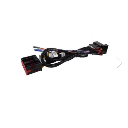
Opel
Dacia
Peugeot
Hyundai
Toyota
Seat
Kia
Chevrolet
Suzuki
Renault