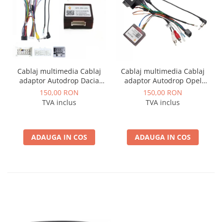
Cablaj multimedia Cablaj
Cablaj multimedia Cablaj
adaptor Autodrop Dacia
adaptor Autodrop Opel
Logan / Sandero pentru
pentru Navigatii
150,00 RON
150,00 RON
Navigatii multimedia
multimedia Android
TVA inclus
TVA inclus
Android
ADAUGA IN COS
ADAUGA IN COS