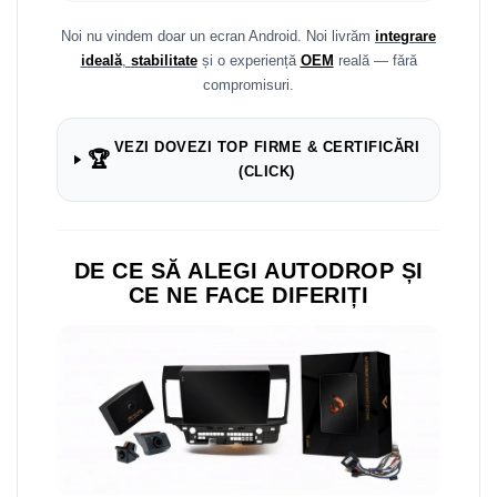
Navigații auto universale
Navigații universale 2DIN
Noi nu vindem doar un ecran Android. Noi livrăm
integrare
ideală
,
stabilitate
și o experiență
OEM
reală — fără
Navigații universale 1DIN
compromisuri.
Rame adaptoare auto
Rame adaptoare auto
VEZI DOVEZI TOP FIRME & CERTIFICĂRI
🏆
(CLICK)
Rame adaptoare Volkswagen
Rame adaptoare Ford
DE CE SĂ ALEGI AUTODROP ȘI
CE NE FACE DIFERIȚI
Rame adaptoare M-Benz
Rame adaptoare Opel
Rame adaptoare Skoda
Rame adaptoare Suzuki