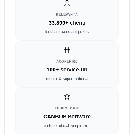
Smart
RELEVANȚĂ
Fiat
33.800+ clienți
Jeep
feedback constant pozitiv
Volvo
Iveco
ACOPERIRE
100+ service-uri
Porsche
montaj & suport național
Ssangyong
Daihatsu
TEHNOLOGIE
Dodge
CANBUS Software
partener oficial Simple Soft
Navigații auto universale