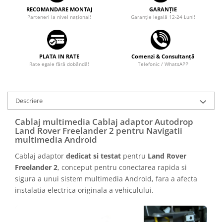
Camere marșarier auto
RECOMANDARE MONTAJ
GARANȚIE
Parteneri la nivel național!
Garanţie legală 12-24 Luni!
Camere marșarier universale
Camere Skoda
PLATA IN RATE
Comenzi & Consultanță
Rate egale fără dobândă!
Telefonic / WhatsAPP
Camere Volkswagen
Camere Mercedes Benz
Descriere
Camere Audi
Cablaj multimedia Cablaj adaptor Autodrop
Land Rover Freelander 2 pentru Navigatii
multimedia Android
Camere BMW
Cablaj adaptor
dedicat si testat
pentru
Land Rover
Camere Ford
Freelander 2
, conceput pentru conectarea rapida si
sigura a unui sistem multimedia Android, fara a afecta
Camere Opel
instalatia electrica originala a vehiculului.
Camere Iveco