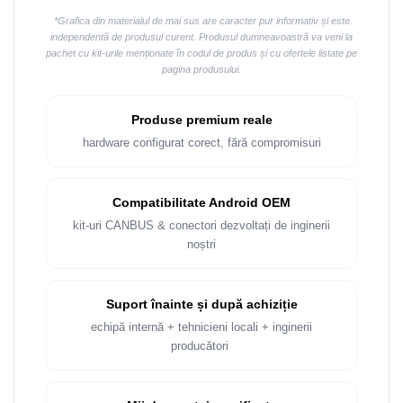
Rame adaptoare Dacia
*Grafica din materialul de mai sus are caracter pur informativ și este
independentă de produsul curent. Produsul dumneavoastră va veni la
Rame adaptoare Audi
pachet cu kit-urile menționate în codul de produs și cu ofertele listate pe
pagina produsului.
Rame adaptoare BMW
Produse premium reale
Rame adaptoare Seat
hardware configurat corect, fără compromisuri
Rame adaptoare Renault
Compatibilitate Android OEM
Rame adaptoare Volvo
kit-uri CANBUS & conectori dezvoltați de inginerii
noștri
Rame adaptoare Honda
Rame Adaptoare Porsche
Suport înainte și după achiziție
echipă internă + tehnicieni locali + inginerii
Rame adaptoare Peugeot
producători
Rame adaptoare Citroen