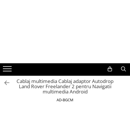
Toate Produsele
Navigații auto dedicate
Navigatii Dedicate
BMW
Volkswagen
Cablaj multimedia Cablaj adaptor Autodrop
Land Rover Freelander 2 pentru Navigatii
Audi
multimedia Android
Mercedes Benz
AD-BGCM
Ford
Skoda