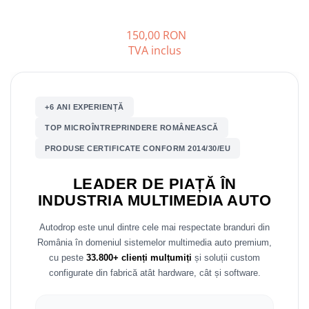
Nissan
150,00 RON
TVA inclus
Mitsubishi
Land Rover
+6 ANI EXPERIENȚĂ
Mazda
TOP MICROÎNTREPRINDERE ROMÂNEASCĂ
PRODUSE CERTIFICATE CONFORM 2014/30/EU
Honda
LEADER DE PIAȚĂ ÎN
Citroen
INDUSTRIA MULTIMEDIA AUTO
Isuzu
Autodrop este unul dintre cele mai respectate branduri din
România în domeniul sistemelor multimedia auto premium,
Chrysler
cu peste
33.800+ clienți mulțumiți
și soluții custom
configurate din fabrică atât hardware, cât și software.
Subaru