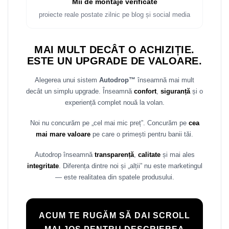
Mii de montaje verificate
Rame adaptoare Daihatsu
proiecte reale postate zilnic pe blog și social media
Rame adaptoare Mazda
MAI MULT DECÂT O ACHIZIȚIE.
Rame adaptoare Kia
ESTE UN UPGRADE DE VALOARE.
Alegerea unui sistem
Autodrop™
înseamnă mai mult
Rame adaptoare Alfa Romeo
decât un simplu upgrade. Înseamnă
confort
,
siguranță
și o
experiență complet nouă la volan.
Rame adaptoare Nissan
Noi nu concurăm pe „cel mai mic preț”. Concurăm pe
cea
Rame adaptoare Fiat
mai mare valoare
pe care o primești pentru banii tăi.
Rame adaptoare Hyundai
Autodrop înseamnă
transparență
,
calitate
și mai ales
integritate
. Diferența dintre noi și „alții” nu este marketingul
Rame adaptoare Chevrolet
— este realitatea din spatele produsului.
Rame adaptoare Mitsubishi
ACUM TE RUGĂM SĂ DAI SCROLL
Rame adaptoare Jeep