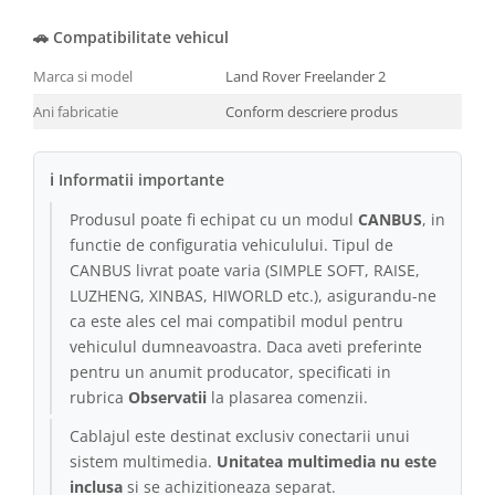
🚗 Compatibilitate vehicul
Conectică Kia
Marca si model
Land Rover Freelander 2
Conectică Hyundai
Ani fabricatie
Conform descriere produs
Conectică Mitsubishi
ℹ Informatii importante
Lumini ambientale
Produsul poate fi echipat cu un modul
CANBUS
, in
functie de configuratia vehiculului. Tipul de
CANBUS livrat poate varia (SIMPLE SOFT, RAISE,
LUZHENG, XINBAS, HIWORLD etc.), asigurandu-ne
ca este ales cel mai compatibil modul pentru
vehiculul dumneavoastra. Daca aveti preferinte
pentru un anumit producator, specificati in
rubrica
Observatii
la plasarea comenzii.
Cablajul este destinat exclusiv conectarii unui
sistem multimedia.
Unitatea multimedia nu este
inclusa
si se achizitioneaza separat.