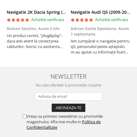
Navigatie 2K Dacia Spring (2021- Prezent), Android, S-Quadcore / 4GB RAM + 64GB ROM, 9.5 Inch - AD-BGS90042K+AD-BGRKIT366V4s
Navigatie Audi Q5 (2009-2017), Linux OS & OEM, MMI 3G, CarPlay & Android Auto Wireless, MirrorLink, Camera AHD, 12.3 Inch - AD-BGAALNXH+AD-BGRKITQ5002
Achizitie verificata
Achizitie verificata
Razvan Socolov,
Acum 2 zile
Adrian Vasile Sipoteanu,
Acum
E
1 saptamana
Un produs corect, "plug&play",
P
daca esti atent la conectarea
Am cumpărat o navigație pentru
d
cablurilor. Noroc cu asistenta
q5, personalul peste așteptări,
f
Autodrop, care a fost foarte
m-au ajutat cu informații foarte
prietenoasa si dispusa sa ajute.
prompt deși i-am deranjat în
M-a indrumat pas cu pas si mi-a
repetate rânduri. Foarte
atras atentia ca nu era conectat
serviabili, livrare rapidă, suport
cablul de video de la camera
tehnic, totul impecabil, o să revin
NEWSLETTER
OE...
la ei și pentru vi...
Nu rata ofertele si promotiile noastre
Vreau sa primesc newsletter cu promotiile
magazinului. Afla mai multe in
Politica de
Confidentialitate