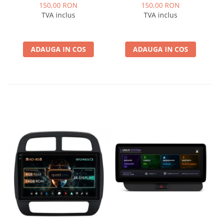
Logan / Sandero pentru
pentru Navigatii
150,00 RON
150,00 RON
Navigatii multimedia
multimedia Android
TVA inclus
TVA inclus
Android
ADAUGA IN COS
ADAUGA IN COS