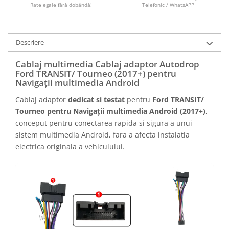
Camere marșarier auto
Rate egale fără dobândă!
Telefonic / WhatsAPP
Camere marșarier universale
Descriere
Camere Skoda
Cablaj multimedia Cablaj adaptor Autodrop
Ford TRANSIT/ Tourneo (2017+) pentru
Camere Volkswagen
Navigații multimedia Android
Cablaj adaptor
dedicat si testat
pentru
Ford TRANSIT/
Camere Mercedes Benz
Tourneo pentru Navigații multimedia Android (2017+)
,
conceput pentru conectarea rapida si sigura a unui
Camere Audi
sistem multimedia Android, fara a afecta instalatia
electrica originala a vehiculului.
Camere BMW
Camere Ford
Camere Opel
Camere Iveco