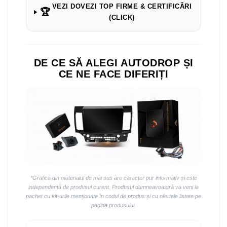
Navigații auto universale
VEZI DOVEZI TOP FIRME & CERTIFICĂRI
🏆
Navigații universale 2DIN
(CLICK)
Navigații universale 1DIN
Rame adaptoare auto
DE CE SĂ ALEGI AUTODROP ȘI
Rame adaptoare auto
CE NE FACE DIFERIȚI
Rame adaptoare Volkswagen
Rame adaptoare Ford
Rame adaptoare M-Benz
Rame adaptoare Opel
*Grafica din materialul de mai sus are caracter pur informativ și este
Rame adaptoare Skoda
independentă de produsul curent. Produsul dumneavoastră va veni la
pachet cu kit-urile menționate în codul de produs și cu ofertele listate pe
pagina produsului.
Rame adaptoare Suzuki