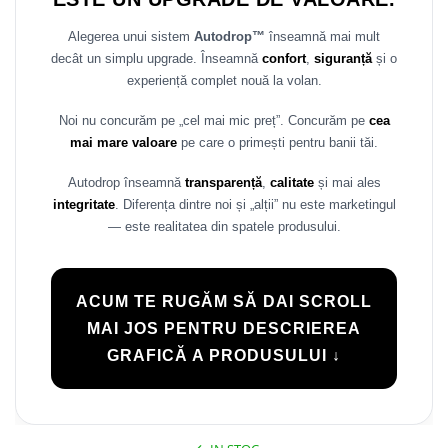
Rame adaptoare Daihatsu
Alegerea unui sistem
Autodrop™
înseamnă mai mult
decât un simplu upgrade. Înseamnă
confort
,
siguranță
și o
Rame adaptoare Mazda
experiență complet nouă la volan.
Rame adaptoare Kia
Noi nu concurăm pe „cel mai mic preț”. Concurăm pe
cea
mai mare valoare
pe care o primești pentru banii tăi.
Rame adaptoare Alfa Romeo
Autodrop înseamnă
transparență
,
calitate
și mai ales
Rame adaptoare Nissan
integritate
. Diferența dintre noi și „alții” nu este marketingul
— este realitatea din spatele produsului.
Rame adaptoare Fiat
Rame adaptoare Hyundai
ACUM TE RUGĂM SĂ DAI SCROLL
MAI JOS PENTRU DESCRIEREA
Rame adaptoare Chevrolet
GRAFICĂ A PRODUSULUI ↓
Rame adaptoare Mitsubishi
Rame adaptoare Jeep