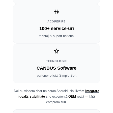
Smart
Fiat
ACOPERIRE
Jeep
100+ service-uri
montaj & suport național
Volvo
Iveco
Porsche
TEHNOLOGIE
CANBUS Software
Ssangyong
partener oficial Simple Soft
Daihatsu
Noi nu vindem doar un ecran Android. Noi livrăm
integrare
Dodge
ideală
,
stabilitate
și o experiență
OEM
reală — fără
compromisuri.
Navigații auto universale