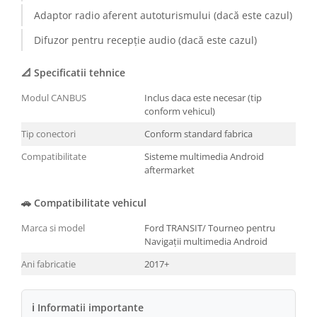
Adaptor radio aferent autoturismului (dacă este cazul)
Conectică BMW
Difuzor pentru recepție audio (dacă este cazul)
Conectică Volkswagen
📐 Specificatii tehnice
Conectică Mercedes Benz
Modul CANBUS
Inclus daca este necesar (tip
conform vehicul)
Conectică Ford
Tip conectori
Conform standard fabrica
Conectică Opel
Compatibilitate
Sisteme multimedia Android
aftermarket
Conectică Skoda
🚗 Compatibilitate vehicul
Conectică Honda
Marca si model
Ford TRANSIT/ Tourneo pentru
Navigații multimedia Android
Conectică Chevrolet
Ani fabricatie
2017+
Conectică Suzuki
ℹ Informatii importante
Conectică Renault