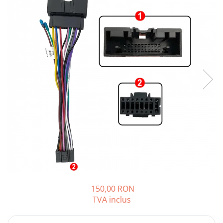
Opel
Dacia
Peugeot
Hyundai
Toyota
Seat
Kia
Chevrolet
150,00 RON
TVA inclus
Suzuki
Renault