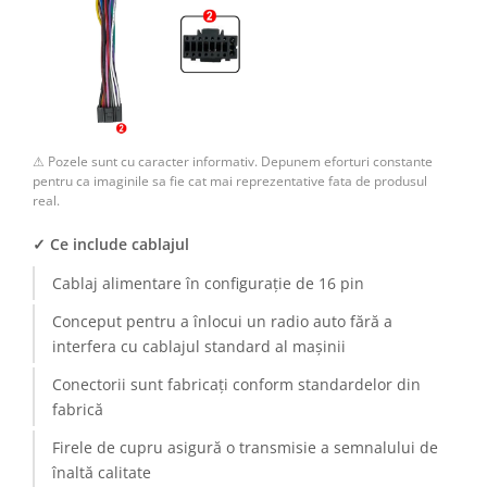
Camere Renault
Camere Fiat
Camere Citroen
⚠ Pozele sunt cu caracter informativ. Depunem eforturi constante
Camere Peugeot
pentru ca imaginile sa fie cat mai reprezentative fata de produsul
real.
Camere Fiat
✓ Ce include cablajul
Camere înregistrare trafic
Cablaj alimentare în configurație de 16 pin
Conceput pentru a înlocui un radio auto fără a
Accesorii multimedia
interfera cu cablajul standard al mașinii
Conectică Auto
Conectorii sunt fabricați conform standardelor din
fabrică
Conectică Auto
Firele de cupru asigură o transmisie a semnalului de
Conectică Audi
înaltă calitate