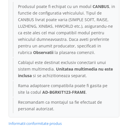
Produsul poate fi echipat cu un modul
CANBUS
, in
Conectică Kia
functie de configuratia vehiculului. Tipul de
CANBUS livrat poate varia (SIMPLE SOFT, RAISE,
Conectică Hyundai
LUZHENG, XINBAS, HIWORLD etc.), asigurandu-ne
ca este ales cel mai compatibil modul pentru
Conectică Mitsubishi
vehiculul dumneavoastra. Daca aveti preferinte
pentru un anumit producator, specificati in
Lumini ambientale
rubrica
Observatii
la plasarea comenzii.
Cablajul este destinat exclusiv conectarii unui
sistem multimedia.
Unitatea multimedia nu este
inclusa
si se achizitioneaza separat.
Rama adaptoare compatibila poate fi gasita pe
site la codul
AD-BGRKIT123-FRAME
.
Recomandam ca montajul sa fie efectuat de
personal autorizat.
Informatii conformitate produs