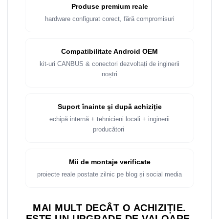
Rame adaptoare Dacia
Produse premium reale
hardware configurat corect, fără compromisuri
Rame adaptoare Audi
Rame adaptoare BMW
Compatibilitate Android OEM
kit-uri CANBUS & conectori dezvoltați de inginerii
Rame adaptoare Seat
noștri
Rame adaptoare Renault
Suport înainte și după achiziție
Rame adaptoare Volvo
echipă internă + tehnicieni locali + inginerii
producători
Rame adaptoare Honda
Rame Adaptoare Porsche
Mii de montaje verificate
proiecte reale postate zilnic pe blog și social media
Rame adaptoare Peugeot
MAI MULT DECÂT O ACHIZIȚIE.
Rame adaptoare Citroen
ESTE UN UPGRADE DE VALOARE.