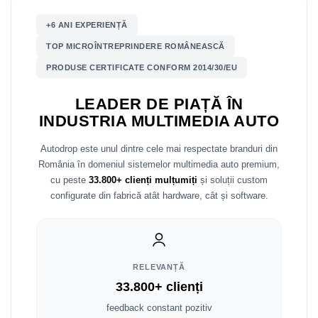
+6 ANI EXPERIENȚĂ
Nissan
TOP MICROÎNTREPRINDERE ROMÂNEASCĂ
Mitsubishi
PRODUSE CERTIFICATE CONFORM 2014/30/EU
Land Rover
LEADER DE PIAȚĂ ÎN
INDUSTRIA MULTIMEDIA AUTO
Mazda
Autodrop este unul dintre cele mai respectate branduri din
Honda
România în domeniul sistemelor multimedia auto premium,
cu peste
33.800+ clienți mulțumiți
și soluții custom
Citroen
configurate din fabrică atât hardware, cât și software.
Isuzu
Chrysler
RELEVANȚĂ
33.800+ clienți
Subaru
feedback constant pozitiv