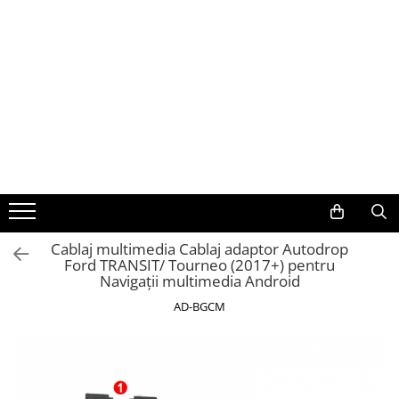
Toate Produsele
Navigații auto dedicate
Navigatii Dedicate
BMW
Volkswagen
Cablaj multimedia Cablaj adaptor Autodrop
Ford TRANSIT/ Tourneo (2017+) pentru
Audi
Navigații multimedia Android
Mercedes Benz
AD-BGCM
Ford
Skoda