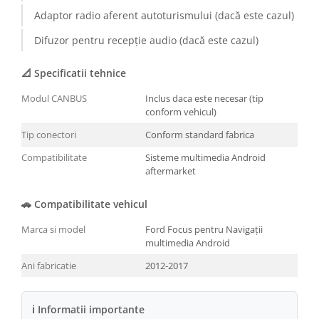
Adaptor radio aferent autoturismului (dacă este cazul)
Conectică BMW
Difuzor pentru recepție audio (dacă este cazul)
Conectică Volkswagen
📐 Specificatii tehnice
Conectică Mercedes Benz
Modul CANBUS
Inclus daca este necesar (tip
conform vehicul)
Conectică Ford
Tip conectori
Conform standard fabrica
Conectică Opel
Compatibilitate
Sisteme multimedia Android
aftermarket
Conectică Skoda
🚗 Compatibilitate vehicul
Conectică Honda
Marca si model
Ford Focus pentru Navigații
multimedia Android
Conectică Chevrolet
Ani fabricatie
2012-2017
Conectică Suzuki
ℹ Informatii importante
Conectică Renault