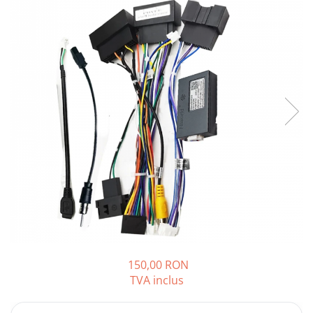
Opel
Dacia
Peugeot
Hyundai
Toyota
Seat
Kia
Chevrolet
150,00 RON
TVA inclus
Suzuki
Renault