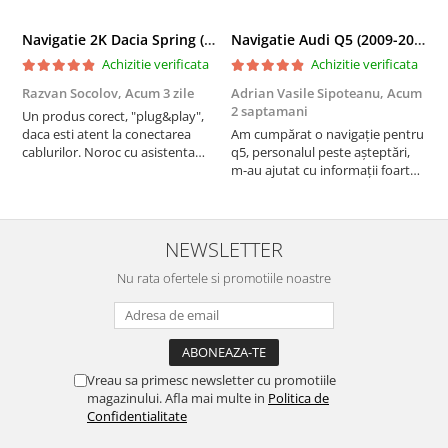
Navigatie 2K Dacia Spring (2021- Prezent), Android, S-Quadcore / 4GB RAM + 64GB ROM, 9.5 Inch - AD-BGS90042K+AD-BGRKIT366V4s
Navigatie Audi Q5 (2009-2017), Linux OS & OEM, MMI 3G, CarPlay & Android Auto Wireless, MirrorLink, Camera AHD, 12.3 Inch - AD-BGAALNXH+AD-BGRKITQ5002
Achizitie verificata
Achizitie verificata
Razvan Socolov,
Acum 3 zile
Adrian Vasile Sipoteanu,
Acum
E
2 saptamani
Un produs corect, "plug&play",
P
daca esti atent la conectarea
Am cumpărat o navigație pentru
d
cablurilor. Noroc cu asistenta
q5, personalul peste așteptări,
f
Autodrop, care a fost foarte
m-au ajutat cu informații foarte
prietenoasa si dispusa sa ajute.
prompt deși i-am deranjat în
M-a indrumat pas cu pas si mi-a
repetate rânduri. Foarte
atras atentia ca nu era conectat
serviabili, livrare rapidă, suport
cablul de video de la camera
tehnic, totul impecabil, o să revin
NEWSLETTER
OE...
la ei și pentru vi...
Nu rata ofertele si promotiile noastre
Vreau sa primesc newsletter cu promotiile
magazinului. Afla mai multe in
Politica de
Confidentialitate