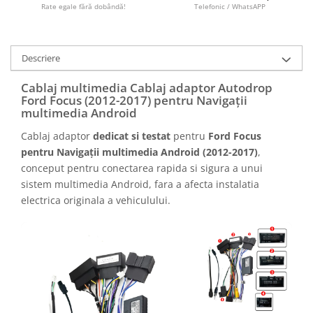
Camere marșarier auto
Rate egale fără dobândă!
Telefonic / WhatsAPP
Camere marșarier universale
Descriere
Camere Skoda
Cablaj multimedia Cablaj adaptor Autodrop
Ford Focus (2012-2017) pentru Navigații
Camere Volkswagen
multimedia Android
Cablaj adaptor
dedicat si testat
pentru
Ford Focus
Camere Mercedes Benz
pentru Navigații multimedia Android (2012-2017)
,
conceput pentru conectarea rapida si sigura a unui
Camere Audi
sistem multimedia Android, fara a afecta instalatia
electrica originala a vehiculului.
Camere BMW
Camere Ford
Camere Opel
Camere Iveco