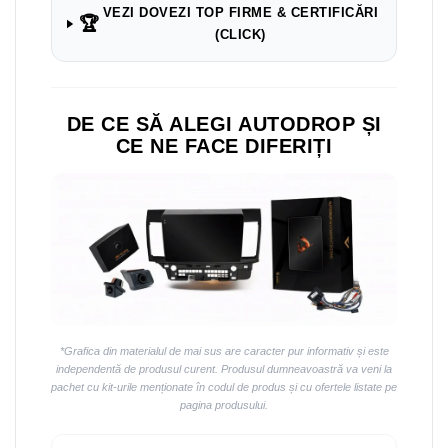
Navigații auto universale
VEZI DOVEZI TOP FIRME & CERTIFICĂRI
🏆
Navigații universale 2DIN
(CLICK)
Navigații universale 1DIN
Rame adaptoare auto
DE CE SĂ ALEGI AUTODROP ȘI
Rame adaptoare auto
CE NE FACE DIFERIȚI
Rame adaptoare Volkswagen
Rame adaptoare Ford
Rame adaptoare M-Benz
Rame adaptoare Opel
*Grafica din materialul de mai sus are caracter pur informativ și este
Rame adaptoare Skoda
independentă de produsul curent. Produsul dumneavoastră va veni la
pachet cu kit-urile menționate în codul de produs și cu ofertele listate pe
pagina produsului.
Rame adaptoare Suzuki