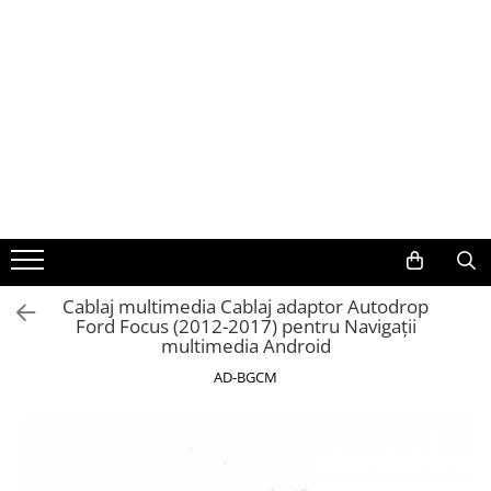
Toate Produsele
Navigații auto dedicate
Navigatii Dedicate
BMW
Volkswagen
Cablaj multimedia Cablaj adaptor Autodrop
Ford Focus (2012-2017) pentru Navigații
Audi
multimedia Android
Mercedes Benz
AD-BGCM
Ford
Skoda