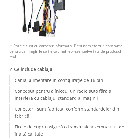
Camere Renault
Camere Fiat
Camere Citroen
⚠ Pozele sunt cu caracter informativ. Depunem eforturi constante
Camere Peugeot
pentru ca imaginile sa fie cat mai reprezentative fata de produsul
real.
Camere Fiat
✓ Ce include cablajul
Camere înregistrare trafic
Cablaj alimentare în configurație de 16 pin
Conceput pentru a înlocui un radio auto fără a
Accesorii multimedia
interfera cu cablajul standard al mașinii
Conectică Auto
Conectorii sunt fabricați conform standardelor din
fabrică
Conectică Auto
Firele de cupru asigură o transmisie a semnalului de
Conectică Audi
înaltă calitate