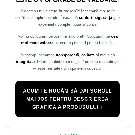
Rame adaptoare Daihatsu
Alegerea unui sistem
Autodrop™
înseamnă mai mult
decât un simplu upgrade. Înseamnă
confort
,
siguranță
și o
Rame adaptoare Mazda
experiență complet nouă la volan.
Rame adaptoare Kia
Noi nu concurăm pe „cel mai mic preț”. Concurăm pe
cea
mai mare valoare
pe care o primești pentru banii tăi.
Rame adaptoare Alfa Romeo
Autodrop înseamnă
transparență
,
calitate
și mai ales
Rame adaptoare Nissan
integritate
. Diferența dintre noi și „alții” nu este marketingul
— este realitatea din spatele produsului.
Rame adaptoare Fiat
Rame adaptoare Hyundai
ACUM TE RUGĂM SĂ DAI SCROLL
MAI JOS PENTRU DESCRIEREA
Rame adaptoare Chevrolet
GRAFICĂ A PRODUSULUI ↓
Rame adaptoare Mitsubishi
Rame adaptoare Jeep