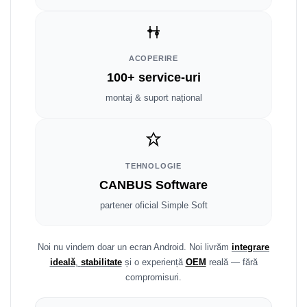
Smart
Fiat
ACOPERIRE
Jeep
100+ service-uri
montaj & suport național
Volvo
Iveco
Porsche
TEHNOLOGIE
CANBUS Software
Ssangyong
partener oficial Simple Soft
Daihatsu
Noi nu vindem doar un ecran Android. Noi livrăm
integrare
Dodge
ideală
,
stabilitate
și o experiență
OEM
reală — fără
compromisuri.
Navigații auto universale