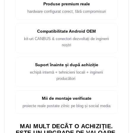
Rame adaptoare Dacia
Produse premium reale
hardware configurat corect, fără compromisuri
Rame adaptoare Audi
Rame adaptoare BMW
Compatibilitate Android OEM
kit-uri CANBUS & conectori dezvoltați de inginerii
Rame adaptoare Seat
noștri
Rame adaptoare Renault
Suport înainte și după achiziție
Rame adaptoare Volvo
echipă internă + tehnicieni locali + inginerii
producători
Rame adaptoare Honda
Rame Adaptoare Porsche
Mii de montaje verificate
proiecte reale postate zilnic pe blog și social media
Rame adaptoare Peugeot
MAI MULT DECÂT O ACHIZIȚIE.
Rame adaptoare Citroen
ESTE UN UPGRADE DE VALOARE.