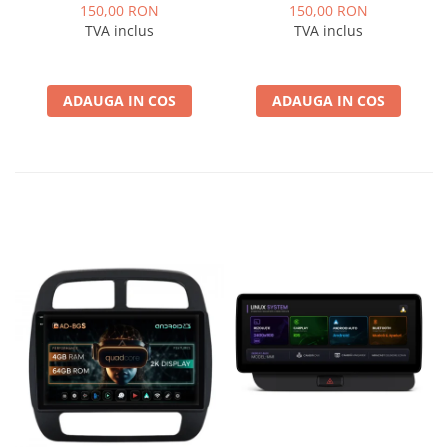
Logan / Sandero pentru
pentru Navigatii
150,00 RON
150,00 RON
Navigatii multimedia
multimedia Android
TVA inclus
TVA inclus
Android
ADAUGA IN COS
ADAUGA IN COS