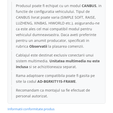
Produsul poate fi echipat cu un modul
CANBUS
, in
Conectică Kia
functie de configuratia vehiculului. Tipul de
CANBUS livrat poate varia (SIMPLE SOFT, RAISE,
Conectică Hyundai
LUZHENG, XINBAS, HIWORLD etc.), asigurandu-ne
ca este ales cel mai compatibil modul pentru
Conectică Mitsubishi
vehiculul dumneavoastra. Daca aveti preferinte
pentru un anumit producator, specificati in
Lumini ambientale
rubrica
Observatii
la plasarea comenzii.
Cablajul este destinat exclusiv conectarii unui
sistem multimedia.
Unitatea multimedia nu este
inclusa
si se achizitioneaza separat.
Rama adaptoare compatibila poate fi gasita pe
site la codul
AD-BGRKIT115-FRAME
.
Recomandam ca montajul sa fie efectuat de
personal autorizat.
Informatii conformitate produs