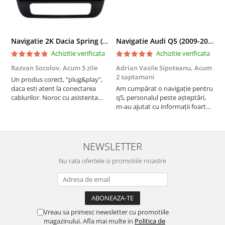
Navigatie 2K Dacia Spring (2021- Prezent), Android, S-Quadcore / 4GB RAM + 64GB ROM, 9.5 Inch - AD-BGS90042K+AD-BGRKIT366V4s
Navigatie Audi Q5 (2009-2017), Linux OS & OEM, MMI 3G, CarPlay & Android Auto Wireless, MirrorLink, Camera AHD, 12.3 Inch - AD-BGAALNXH+AD-BGRKITQ5002
Achizitie verificata
Achizitie verificata
Razvan Socolov,
Acum 5 zile
Adrian Vasile Sipoteanu,
Acum
E
2 saptamani
Un produs corect, "plug&play",
P
daca esti atent la conectarea
Am cumpărat o navigație pentru
d
cablurilor. Noroc cu asistenta
q5, personalul peste așteptări,
f
Autodrop, care a fost foarte
m-au ajutat cu informații foarte
prietenoasa si dispusa sa ajute.
prompt deși i-am deranjat în
M-a indrumat pas cu pas si mi-a
repetate rânduri. Foarte
atras atentia ca nu era conectat
serviabili, livrare rapidă, suport
cablul de video de la camera
tehnic, totul impecabil, o să revin
NEWSLETTER
OE...
la ei și pentru vi...
Nu rata ofertele si promotiile noastre
Vreau sa primesc newsletter cu promotiile
magazinului. Afla mai multe in
Politica de