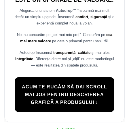
Alegerea unui sistem
Autodrop™
înseamnă mai mult
decât un simplu upgrade. Înseamnă
confort
,
siguranță
și o
experiență complet nouă la volan.
Noi nu concurăm pe „cel mai mic preț”. Concurăm pe
cea
mai mare valoare
pe care o primești pentru banii tăi.
Autodrop înseamnă
transparență
,
calitate
și mai ales
integritate
. Diferența dintre noi și „alții” nu este marketingul
— este realitatea din spatele produsului.
ACUM TE RUGĂM SĂ DAI SCROLL
MAI JOS PENTRU DESCRIEREA
GRAFICĂ A PRODUSULUI ↓