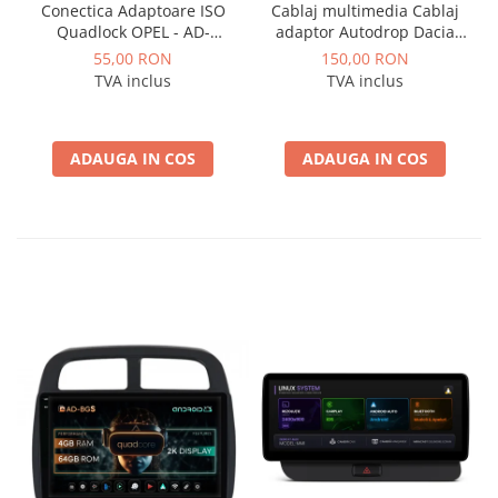
Conectica Adaptoare ISO
Cablaj multimedia Cablaj
Quadlock OPEL - AD-
adaptor Autodrop Dacia
ISOOPEL
Logan / Sandero pentru
55,00 RON
150,00 RON
Navigatii multimedia
TVA inclus
TVA inclus
Android
ADAUGA IN COS
ADAUGA IN COS