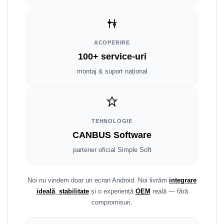
Fiat
Rame adaptoare Dodge
Jeep
Rame adaptoare Chrysler
ACOPERIRE
Volvo
Rame adaptoare Isuzu
100+ service-uri
Iveco
Rame adaptoare Subaru
montaj & suport național
Porsche
Rame adaptoare Iveco
Ssangyong
Rame adaptoare Smart
TEHNOLOGIE
CANBUS Software
Daihatsu
Rame adaptoare Land Rover
partener oficial Simple Soft
Dodge
Rame adaptoare Ssangyong
Rame adaptoare Hummer
Noi nu vindem doar un ecran Android. Noi livrăm
integrare
ideală
,
stabilitate
și o experiență
OEM
reală — fără
compromisuri.