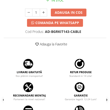
IN STOC
ADAUGA IN COS
COMANDA PE WHATSAPP
Cod Produs:
AD-BGRKIT143-CABLE
Adauga la Favorite
LIVRARE GRATUITĂ
RETUR PRODUSE
Noi plătim transportul!
Standard in 14 zile!
RECOMANDARE MONTAJ
GARANȚIE
Parteneri la nivel național!
Garanţie legală 12-24 Luni!