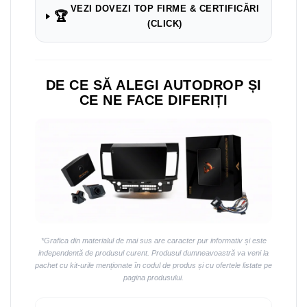
VEZI DOVEZI TOP FIRME & CERTIFICĂRI
🏆
(CLICK)
DE CE SĂ ALEGI AUTODROP ȘI
CE NE FACE DIFERIȚI
*Grafica din materialul de mai sus are caracter pur informativ și este
independentă de produsul curent. Produsul dumneavoastră va veni la
pachet cu kit-urile menționate în codul de produs și cu ofertele listate pe
pagina produsului.