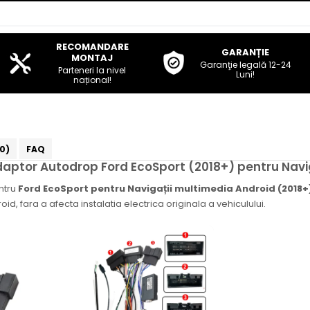
RECOMANDARE
GARANȚIE
MONTAJ
Garanţie legală 12-24
Parteneri la nivel
Luni!
național!
(0)
FAQ
aptor Autodrop Ford EcoSport (2018+) pentru Navi
ntru
Ford EcoSport pentru Navigații multimedia Android (2018+
id, fara a afecta instalatia electrica originala a vehiculului.