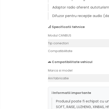
Rame adaptoare Dodge
Adaptor radio aferent autoturism
Rame adaptoare Chrysler
Difuzor pentru recepție audio (d
Rame adaptoare Isuzu
📐 Specificatii tehnice
Modul CANBUS
Rame adaptoare Subaru
Tip conectori
Rame adaptoare Iveco
Compatibilitate
Rame adaptoare Smart
🚗 Compatibilitate vehicul
Rame adaptoare Land Rover
Marca si model
Ani fabricatie
Rame adaptoare Ssangyong
Rame adaptoare Hummer
ℹ Informatii importante
Camere marșarier auto
Produsul poate fi echipat cu 
SOFT, RAISE, LUZHENG, XINBAS, 
Camere marșarier universale