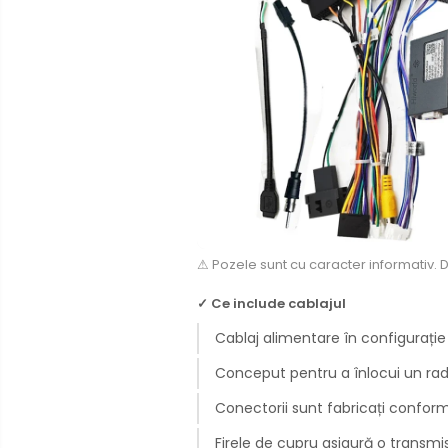
Rame adaptoare Mazda
Rame adaptoare Kia
Rame adaptoare Alfa Romeo
Rame adaptoare Nissan
Rame adaptoare Fiat
⚠ Pozele sunt cu caracter informativ. 
Rame adaptoare Hyundai
✓ Ce include cablajul
Rame adaptoare Chevrolet
Cablaj alimentare în configurație
Rame adaptoare Mitsubishi
Conceput pentru a înlocui un radi
Rame adaptoare Jeep
Conectorii sunt fabricați conform
Firele de cupru asigură o transmis