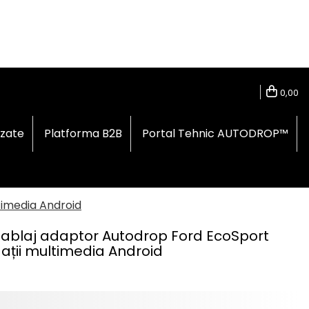
0,00
izate
Platforma B2B
Portal Tehnic AUTODROP™
timedia Android
ablaj adaptor Autodrop Ford EcoSport
ații multimedia Android