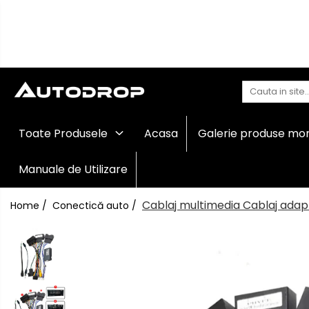
Toate Produsele
Navigații auto dedicate
Navigatii Dedicate
Navigații
Toate Produsele
Acasa
Galerie produse mo
auto
BMW
universale
Rame
Manuale de Utilizare
Volkswagen
adaptoare
auto
Cablaj multimedia Cablaj adap
Home /
Conectică auto /
Audi
Camere
marșarier
Mercedes Benz
auto
Camere
înregistrare
Ford
trafic
Accesorii
Skoda