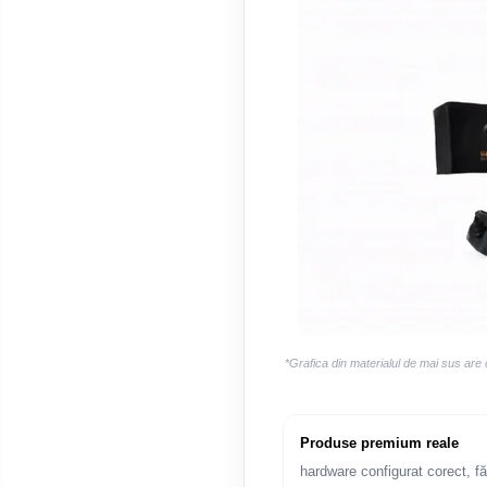
Smart
Fiat
Jeep
Volvo
Iveco
Porsche
Ssangyong
*Grafica din materialul de mai sus are
Daihatsu
Produse premium reale
Dodge
hardware configurat corect, fă
Navigații auto universale