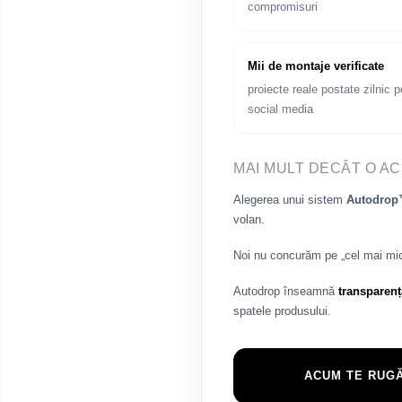
compromisuri
Navigații universale 2DIN
Navigații universale 1DIN
Mii de montaje verificate
Rame adaptoare auto
proiecte reale postate zilnic p
social media
Rame adaptoare Volkswagen
Rame adaptoare Ford
MAI MULT DECÂT O AC
Rame adaptoare M-Benz
Alegerea unui sistem
Autodro
volan.
Rame adaptoare Opel
Noi nu concurăm pe „cel mai mi
Rame adaptoare Skoda
Autodrop înseamnă
transparenț
spatele produsului.
Rame adaptoare Suzuki
Rame adaptoare Dacia
ACUM TE RUGĂ