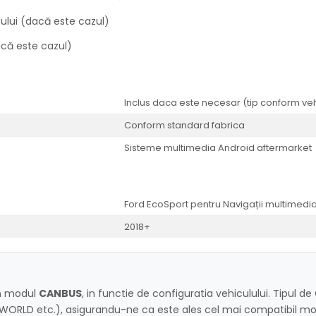
ului (dacă este cazul)
acă este cazul)
Inclus daca este necesar (tip conform veh
Conform standard fabrica
Sisteme multimedia Android aftermarket
Ford EcoSport pentru Navigații multimedi
2018+
un modul
CANBUS
, in functie de configuratia vehiculului. Tipul d
HIWORLD etc.), asigurandu-ne ca este ales cel mai compatibil mo