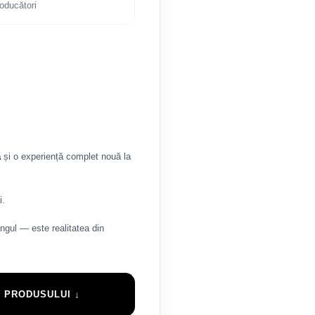
producători
ă
și o experiență complet nouă la
i.
tingul — este realitatea din
 PRODUSULUI ↓