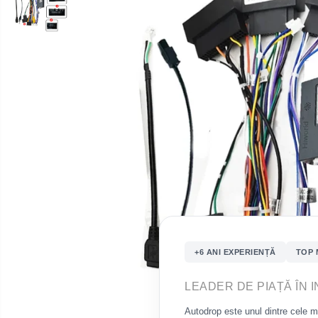
multimedia
Opel
Conectică
Auto
Dacia
Lumini
Peugeot
ambientale
Hyundai
Toyota
Seat
Kia
+6 ANI EXPERIENȚĂ
TOP 
Chevrolet
LEADER DE PIAȚĂ ÎN 
Suzuki
Autodrop este unul dintre cele 