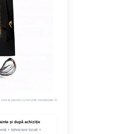
eni la pachet cu kit-urile menționate în
ainte și după achiziție
ernă + tehnicieni locali +