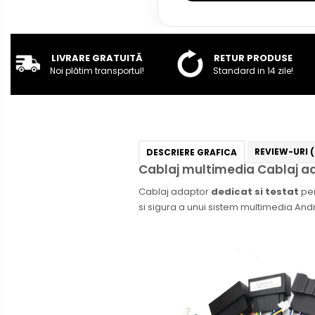
Rame adaptoare Audi
Rame adaptoare BMW
LIVRARE GRATUITĂ
RETUR PRODUSE
Noi plătim transportul!
Standard in 14 zile!
Rame adaptoare Seat
Rame adaptoare Renault
Rame adaptoare Volvo
REVIEW-URI
DESCRIERE GRAFICA
Cablaj multimedia Cablaj ad
Rame adaptoare Honda
Cablaj adaptor
dedicat si testat
pe
Rame Adaptoare Porsche
si sigura a unui sistem multimedia Andro
Rame adaptoare Peugeot
Rame adaptoare Citroen
Rame adaptoare Daihatsu