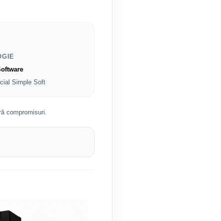
OGIE
oftware
icial Simple Soft
ră compromisuri.