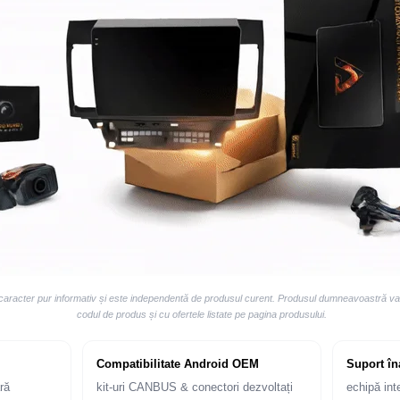
 caracter pur informativ și este independentă de produsul curent. Produsul dumneavoastră va v
codul de produs și cu ofertele listate pe pagina produsului.
Compatibilitate Android OEM
Suport în
ră
kit-uri CANBUS & conectori dezvoltați
echipă int