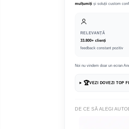
Renault
mulțumiți
și soluții custom conf
Nissan
Mitsubishi
RELEVANȚĂ
33.800+ clienți
Land Rover
feedback constant pozitiv
Mazda
Noi nu vindem doar un ecran And
Honda
🏆
VEZI DOVEZI TOP F
Citroen
Isuzu
DE CE SĂ ALEGI AUTO
Chrysler
Subaru