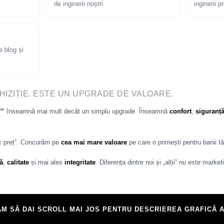
de inginerii noștri
inginerii 
e blog și
HIZIȚIE. ESTE UN UPGRADE DE VALOARE.
p™
înseamnă mai mult decât un simplu upgrade. Înseamnă
confort
,
siguranț
c preț”. Concurăm pe
cea mai mare valoare
pe care o primești pentru banii tă
ă
,
calitate
și mai ales
integritate
. Diferența dintre noi și „alții” nu este marke
M SĂ DAI SCROLL MAI JOS PENTRU DESCRIEREA GRAFICĂ A