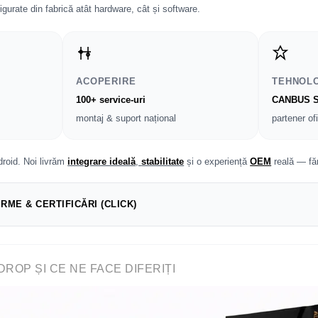
igurate din fabrică atât hardware, cât și software.
ACOPERIRE
TEHNOL
100+ service-uri
CANBUS S
montaj & suport național
partener of
roid. Noi livrăm
integrare ideală
,
stabilitate
și o experiență
OEM
reală — fă
IRME & CERTIFICĂRI (CLICK)
DROP ȘI CE NE FACE DIFERIȚI