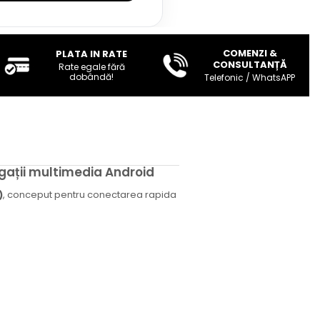
COMENZI &
PLATA IN RATE
CONSULTANȚĂ
Rate egale fără
dobândă!
Telefonic / WhatsAPP
gații multimedia Android
)
, conceput pentru conectarea rapida