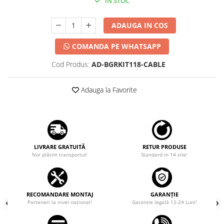
IN STOC
ADAUGA IN COS
COMANDA PE WHATSAPP
Cod Produs:
AD-BGRKIT118-CABLE
Adauga la Favorite
LIVRARE GRATUITĂ
RETUR PRODUSE
Noi plătim transportul!
Standard in 14 zile!
RECOMANDARE MONTAJ
GARANȚIE
Parteneri la nivel național!
Garanţie legală 12-24 Luni!