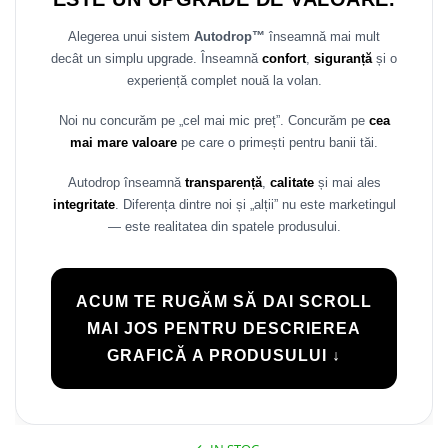
Alegerea unui sistem
Autodrop™
înseamnă mai mult
decât un simplu upgrade. Înseamnă
confort
,
siguranță
și o
experiență complet nouă la volan.
Noi nu concurăm pe „cel mai mic preț”. Concurăm pe
cea
mai mare valoare
pe care o primești pentru banii tăi.
Autodrop înseamnă
transparență
,
calitate
și mai ales
integritate
. Diferența dintre noi și „alții” nu este marketingul
— este realitatea din spatele produsului.
ACUM TE RUGĂM SĂ DAI SCROLL
MAI JOS PENTRU DESCRIEREA
GRAFICĂ A PRODUSULUI ↓