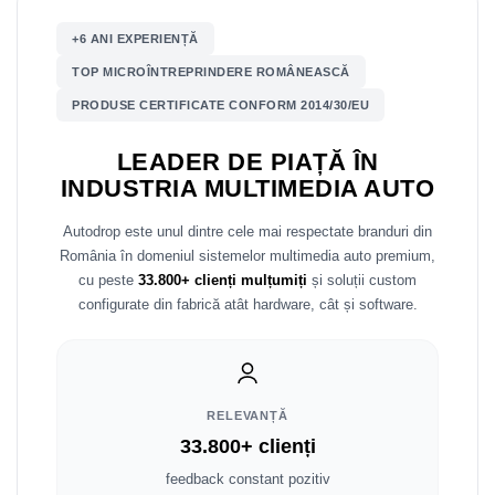
Mitsubishi
Rame adaptoare Mazda
+6 ANI EXPERIENȚĂ
TOP MICROÎNTREPRINDERE ROMÂNEASCĂ
Land Rover
Rame adaptoare Kia
PRODUSE CERTIFICATE CONFORM 2014/30/EU
Mazda
Rame adaptoare Alfa Romeo
LEADER DE PIAȚĂ ÎN
INDUSTRIA MULTIMEDIA AUTO
Honda
Rame adaptoare Nissan
Autodrop este unul dintre cele mai respectate branduri din
Citroen
Rame adaptoare Fiat
România în domeniul sistemelor multimedia auto premium,
cu peste
33.800+ clienți mulțumiți
și soluții custom
Isuzu
Rame adaptoare Hyundai
configurate din fabrică atât hardware, cât și software.
Chrysler
Rame adaptoare Chevrolet
Subaru
Rame adaptoare Mitsubishi
RELEVANȚĂ
Smart
Rame adaptoare Jeep
33.800+ clienți
feedback constant pozitiv