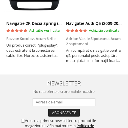
Navigatie 2K Dacia Spring (2021- Prezent), Android, S-Quadcore / 4GB RAM + 64GB ROM, 9.5 Inch - AD-BGS90042K+AD-BGRKIT366V4s
Navigatie Audi Q5 (2009-2017), Linux OS & OEM, MMI 3G, CarPlay & Android Auto Wireless, MirrorLink, Camera AHD, 12.3 Inch - AD-BGAALNXH+AD-BGRKITQ5002
Achizitie verificata
Achizitie verificata
Razvan Socolov,
Acum 6 zile
Adrian Vasile Sipoteanu,
Acum
E
2 saptamani
Un produs corect, "plug&play",
P
daca esti atent la conectarea
Am cumpărat o navigație pentru
d
cablurilor. Noroc cu asistenta
q5, personalul peste așteptări,
f
Autodrop, care a fost foarte
m-au ajutat cu informații foarte
prietenoasa si dispusa sa ajute.
prompt deși i-am deranjat în
M-a indrumat pas cu pas si mi-a
repetate rânduri. Foarte
atras atentia ca nu era conectat
serviabili, livrare rapidă, suport
cablul de video de la camera
tehnic, totul impecabil, o să revin
NEWSLETTER
OE...
la ei și pentru vi...
Nu rata ofertele si promotiile noastre
Vreau sa primesc newsletter cu promotiile
magazinului. Afla mai multe in
Politica de