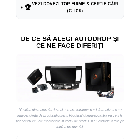
VEZI DOVEZI TOP FIRME & CERTIFICĂRI
🏆
(CLICK)
DE CE SĂ ALEGI AUTODROP ȘI
CE NE FACE DIFERIȚI
*Grafica din materialul de mai sus are caracter pur informativ și este
independentă de produsul curent. Produsul dumneavoastră va veni la
pachet cu kit-urile menționate în codul de produs și cu ofertele listate pe
pagina produsului.