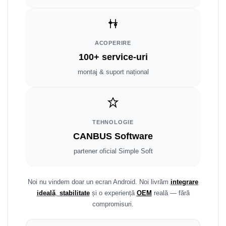
Fiat
Rame adaptoare Dodge
Jeep
Rame adaptoare Chrysler
ACOPERIRE
Volvo
Rame adaptoare Isuzu
100+ service-uri
Iveco
Rame adaptoare Subaru
montaj & suport național
Porsche
Rame adaptoare Iveco
Ssangyong
Rame adaptoare Smart
TEHNOLOGIE
CANBUS Software
Daihatsu
Rame adaptoare Land Rover
partener oficial Simple Soft
Dodge
Rame adaptoare Ssangyong
Rame adaptoare Hummer
Noi nu vindem doar un ecran Android. Noi livrăm
integrare
ideală
,
stabilitate
și o experiență
OEM
reală — fără
compromisuri.