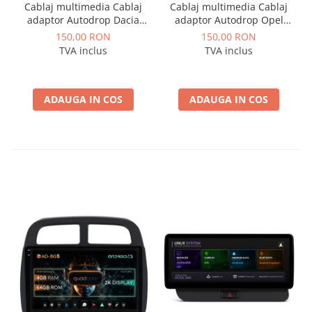
Cablaj multimedia Cablaj
Cablaj multimedia Cablaj
adaptor Autodrop Dacia
adaptor Autodrop Opel
Logan / Sandero pentru
pentru Navigatii
150,00 RON
150,00 RON
Navigatii multimedia
multimedia Android
TVA inclus
TVA inclus
Android
ADAUGA IN COS
ADAUGA IN COS