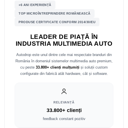
+6 ANI EXPERIENȚĂ
Mitsubishi
Rame adaptoare Mazda
TOP MICROÎNTREPRINDERE ROMÂNEASCĂ
Land Rover
Rame adaptoare Kia
PRODUSE CERTIFICATE CONFORM 2014/30/EU
LEADER DE PIAȚĂ ÎN
Mazda
Rame adaptoare Alfa Romeo
INDUSTRIA MULTIMEDIA AUTO
Honda
Rame adaptoare Nissan
Autodrop este unul dintre cele mai respectate branduri din
România în domeniul sistemelor multimedia auto premium,
Citroen
Rame adaptoare Fiat
cu peste
33.800+ clienți mulțumiți
și soluții custom
configurate din fabrică atât hardware, cât și software.
Isuzu
Rame adaptoare Hyundai
Chrysler
Rame adaptoare Chevrolet
Subaru
Rame adaptoare Mitsubishi
RELEVANȚĂ
33.800+ clienți
Smart
Rame adaptoare Jeep
feedback constant pozitiv