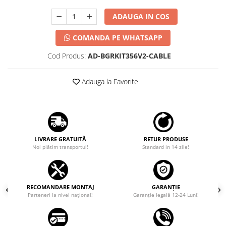
ADAUGA IN COS
COMANDA PE WHATSAPP
Cod Produs:
AD-BGRKIT356V2-CABLE
Adauga la Favorite
LIVRARE GRATUITĂ
RETUR PRODUSE
Noi plătim transportul!
Standard in 14 zile!
RECOMANDARE MONTAJ
GARANȚIE
Parteneri la nivel național!
Garanţie legală 12-24 Luni!