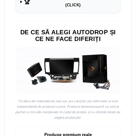
🏆
(CLICK)
DE CE SĂ ALEGI AUTODROP ȘI
CE NE FACE DIFERIȚI
*Grafica din materialul de mai sus are caracter pur informativ și este
independentă de produsul curent. Produsul dumneavoastră va veni la
pachet cu kit-urile menționate în codul de produs și cu ofertele listate pe
pagina produsului.
Produse premium reale