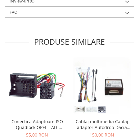
Review-uri
(0)
FAQ
PRODUSE SIMILARE
Conectica Adaptoare ISO
Cablaj multimedia Cablaj
Quadlock OPEL - AD-
adaptor Autodrop Dacia
ISOOPEL
Logan / Sandero pentru
55,00 RON
150,00 RON