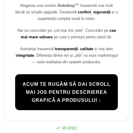
Alegerea unui sistem
Autodrop™
înseamnă mai mult
decât un simplu upgrade. Înseamnă
confort
,
siguranță
și o
experiență complet nouă la volan.
Noi nu concurăm pe „cel mai mic preț”. Concurăm pe
cea
mai mare valoare
pe care o primești pentru banii tăi.
Autodrop înseamnă
transparență
,
calitate
și mai ales
integritate
. Diferența dintre noi și „alții” nu este marketingul
— este realitatea din spatele produsului.
ACUM TE RUGĂM SĂ DAI SCROLL
MAI JOS PENTRU DESCRIEREA
GRAFICĂ A PRODUSULUI ↓
IN STOC