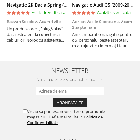
Navigatie 2K Dacia Spring (2021- Prezent), Android, S-Quadcore / 4GB RAM + 64GB ROM, 9.5 Inch - AD-BGS90042K+AD-BGRKIT366V4s
Navigatie Audi Q5 (2009-2017), Linux OS & OEM, MMI 3G, CarPlay & Android Auto Wireless, MirrorLink, Camera AHD, 12.3 Inch - AD-BGAALNXH+AD-BGRKITQ5002
Achizitie verificata
Achizitie verificata
Razvan Socolov,
Acum 4 zile
Adrian Vasile Sipoteanu,
Acum
E
2 saptamani
Un produs corect, "plug&play",
P
daca esti atent la conectarea
Am cumpărat o navigație pentru
d
cablurilor. Noroc cu asistenta
q5, personalul peste așteptări,
f
Autodrop, care a fost foarte
m-au ajutat cu informații foarte
prietenoasa si dispusa sa ajute.
prompt deși i-am deranjat în
M-a indrumat pas cu pas si mi-a
repetate rânduri. Foarte
atras atentia ca nu era conectat
serviabili, livrare rapidă, suport
cablul de video de la camera
tehnic, totul impecabil, o să revin
NEWSLETTER
OE...
la ei și pentru vi...
Nu rata ofertele si promotiile noastre
Vreau sa primesc newsletter cu promotiile
magazinului. Afla mai multe in
Politica de
Confidentialitate