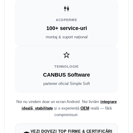
Fiat
Rame adaptoare Dodge
Jeep
Rame adaptoare Chrysler
ACOPERIRE
Volvo
Rame adaptoare Isuzu
100+ service-uri
montaj & suport național
Iveco
Rame adaptoare Subaru
Porsche
Rame adaptoare Iveco
TEHNOLOGIE
Ssangyong
Rame adaptoare Smart
CANBUS Software
Daihatsu
Rame adaptoare Land Rover
partener oficial Simple Soft
Dodge
Rame adaptoare Ssangyong
Noi nu vindem doar un ecran Android. Noi livrăm
integrare
Rame adaptoare Hummer
ideală
,
stabilitate
și o experiență
OEM
reală — fără
compromisuri.
VEZI DOVEZI TOP FIRME & CERTIFICĂRI