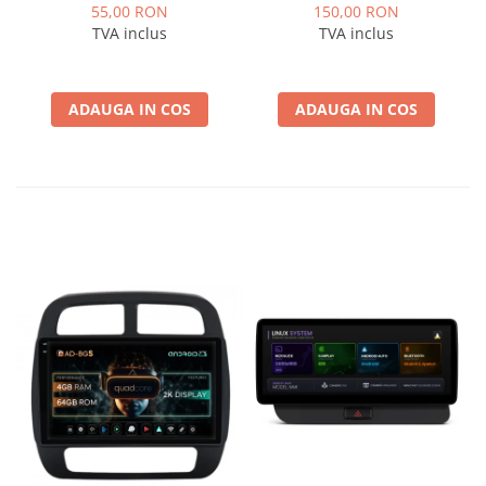
ISOOPEL
Logan / Sandero pentru
55,00 RON
150,00 RON
Navigatii multimedia
TVA inclus
TVA inclus
Android
ADAUGA IN COS
ADAUGA IN COS