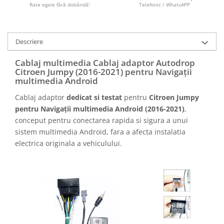
Camere marșarier auto
Rate egale fără dobândă!
Telefonic / WhatsAPP
Camere marșarier universale
Descriere
Camere Skoda
Cablaj multimedia Cablaj adaptor Autodrop
Citroen Jumpy (2016-2021) pentru Navigații
Camere Volkswagen
multimedia Android
Cablaj adaptor
dedicat si testat
pentru
Citroen Jumpy
Camere Mercedes Benz
pentru Navigații multimedia Android (2016-2021)
,
conceput pentru conectarea rapida si sigura a unui
Camere Audi
sistem multimedia Android, fara a afecta instalatia
electrica originala a vehiculului.
Camere BMW
Camere Ford
Camere Opel
Camere Iveco