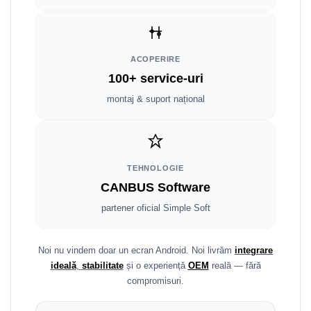
Smart
Fiat
ACOPERIRE
Jeep
100+ service-uri
montaj & suport național
Volvo
Iveco
Porsche
TEHNOLOGIE
CANBUS Software
Ssangyong
partener oficial Simple Soft
Daihatsu
Noi nu vindem doar un ecran Android. Noi livrăm
integrare
Dodge
ideală
,
stabilitate
și o experiență
OEM
reală — fără
compromisuri.
Navigații auto universale