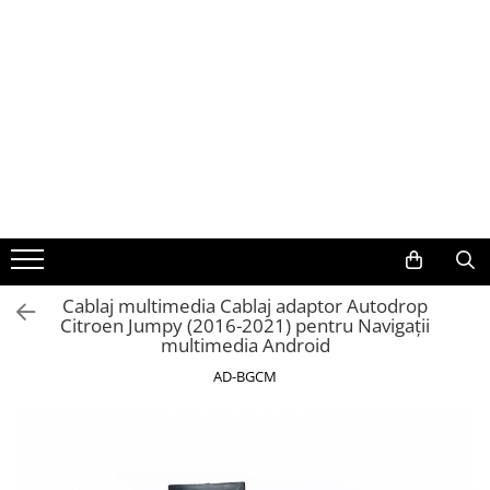
Toate Produsele
Navigații auto dedicate
Navigatii Dedicate
BMW
Volkswagen
Cablaj multimedia Cablaj adaptor Autodrop
Citroen Jumpy (2016-2021) pentru Navigații
Audi
multimedia Android
Mercedes Benz
AD-BGCM
Ford
Skoda