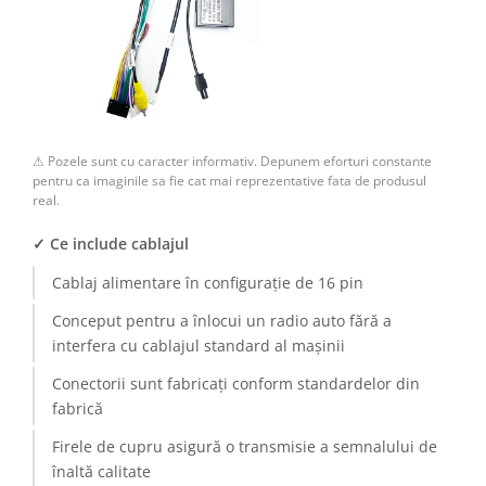
Camere Renault
Camere Fiat
Camere Citroen
⚠ Pozele sunt cu caracter informativ. Depunem eforturi constante
Camere Peugeot
pentru ca imaginile sa fie cat mai reprezentative fata de produsul
real.
Camere Fiat
✓ Ce include cablajul
Camere înregistrare trafic
Cablaj alimentare în configurație de 16 pin
Conceput pentru a înlocui un radio auto fără a
Accesorii multimedia
interfera cu cablajul standard al mașinii
Conectică Auto
Conectorii sunt fabricați conform standardelor din
fabrică
Conectică Auto
Firele de cupru asigură o transmisie a semnalului de
Conectică Audi
înaltă calitate