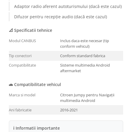
Adaptor radio aferent autoturismului (dacă este cazul)
Conectică BMW
Difuzor pentru recepție audio (dacă este cazul)
Conectică Volkswagen
📐 Specificatii tehnice
Conectică Mercedes Benz
Modul CANBUS
Inclus daca este necesar (tip
conform vehicul)
Conectică Ford
Tip conectori
Conform standard fabrica
Conectică Opel
Compatibilitate
Sisteme multimedia Android
aftermarket
Conectică Skoda
🚗 Compatibilitate vehicul
Conectică Honda
Marca si model
Citroen Jumpy pentru Navigații
multimedia Android
Conectică Chevrolet
Ani fabricatie
2016-2021
Conectică Suzuki
ℹ Informatii importante
Conectică Renault