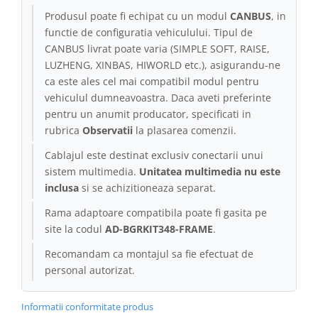
Produsul poate fi echipat cu un modul
CANBUS
, in
Conectică Kia
functie de configuratia vehiculului. Tipul de
CANBUS livrat poate varia (SIMPLE SOFT, RAISE,
Conectică Hyundai
LUZHENG, XINBAS, HIWORLD etc.), asigurandu-ne
ca este ales cel mai compatibil modul pentru
Conectică Mitsubishi
vehiculul dumneavoastra. Daca aveti preferinte
pentru un anumit producator, specificati in
Lumini ambientale
rubrica
Observatii
la plasarea comenzii.
Cablajul este destinat exclusiv conectarii unui
sistem multimedia.
Unitatea multimedia nu este
inclusa
si se achizitioneaza separat.
Rama adaptoare compatibila poate fi gasita pe
site la codul
AD-BGRKIT348-FRAME
.
Recomandam ca montajul sa fie efectuat de
personal autorizat.
Informatii conformitate produs