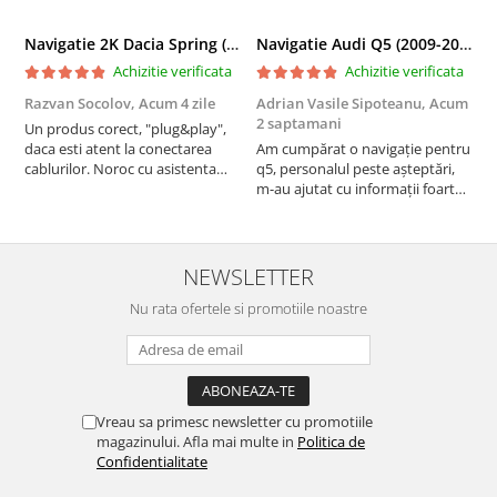
Navigatie 2K Dacia Spring (2021- Prezent), Android, S-Quadcore / 4GB RAM + 64GB ROM, 9.5 Inch - AD-BGS90042K+AD-BGRKIT366V4s
Navigatie Audi Q5 (2009-2017), Linux OS & OEM, MMI 3G, CarPlay & Android Auto Wireless, MirrorLink, Camera AHD, 12.3 Inch - AD-BGAALNXH+AD-BGRKITQ5002
Achizitie verificata
Achizitie verificata
Razvan Socolov,
Acum 4 zile
Adrian Vasile Sipoteanu,
Acum
E
2 saptamani
Un produs corect, "plug&play",
P
daca esti atent la conectarea
Am cumpărat o navigație pentru
d
cablurilor. Noroc cu asistenta
q5, personalul peste așteptări,
f
Autodrop, care a fost foarte
m-au ajutat cu informații foarte
prietenoasa si dispusa sa ajute.
prompt deși i-am deranjat în
M-a indrumat pas cu pas si mi-a
repetate rânduri. Foarte
atras atentia ca nu era conectat
serviabili, livrare rapidă, suport
cablul de video de la camera
tehnic, totul impecabil, o să revin
NEWSLETTER
OE...
la ei și pentru vi...
Nu rata ofertele si promotiile noastre
Vreau sa primesc newsletter cu promotiile
magazinului. Afla mai multe in
Politica de
Confidentialitate