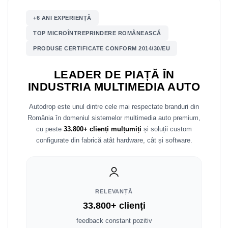
+6 ANI EXPERIENȚĂ
Nissan
TOP MICROÎNTREPRINDERE ROMÂNEASCĂ
Mitsubishi
PRODUSE CERTIFICATE CONFORM 2014/30/EU
Land Rover
LEADER DE PIAȚĂ ÎN
INDUSTRIA MULTIMEDIA AUTO
Mazda
Autodrop este unul dintre cele mai respectate branduri din
Honda
România în domeniul sistemelor multimedia auto premium,
cu peste
33.800+ clienți mulțumiți
și soluții custom
Citroen
configurate din fabrică atât hardware, cât și software.
Isuzu
Chrysler
RELEVANȚĂ
33.800+ clienți
Subaru
feedback constant pozitiv