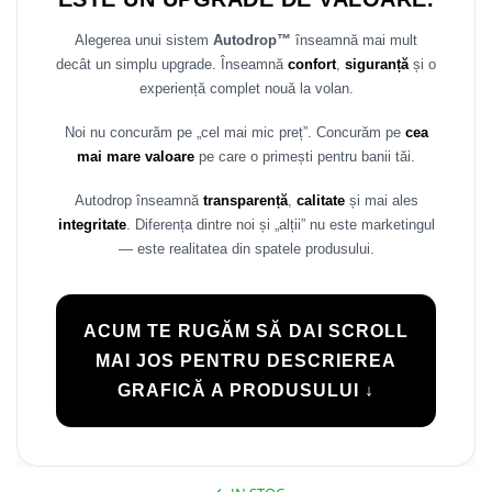
Rame adaptoare Daihatsu
Alegerea unui sistem
Autodrop™
înseamnă mai mult
decât un simplu upgrade. Înseamnă
confort
,
siguranță
și o
Rame adaptoare Mazda
experiență complet nouă la volan.
Rame adaptoare Kia
Noi nu concurăm pe „cel mai mic preț”. Concurăm pe
cea
mai mare valoare
pe care o primești pentru banii tăi.
Rame adaptoare Alfa Romeo
Autodrop înseamnă
transparență
,
calitate
și mai ales
Rame adaptoare Nissan
integritate
. Diferența dintre noi și „alții” nu este marketingul
— este realitatea din spatele produsului.
Rame adaptoare Fiat
Rame adaptoare Hyundai
ACUM TE RUGĂM SĂ DAI SCROLL
MAI JOS PENTRU DESCRIEREA
Rame adaptoare Chevrolet
GRAFICĂ A PRODUSULUI ↓
Rame adaptoare Mitsubishi
Rame adaptoare Jeep