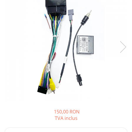
Opel
Dacia
Peugeot
Hyundai
Toyota
Seat
Kia
Chevrolet
150,00 RON
TVA inclus
Suzuki
Renault