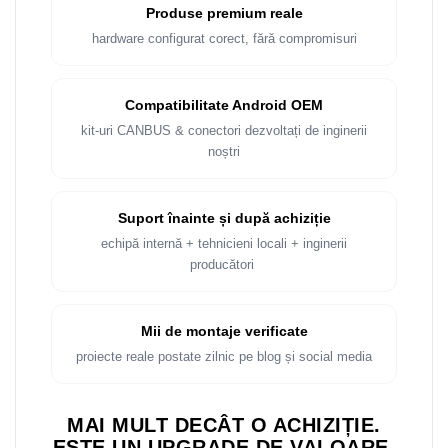
Rame adaptoare Dacia
Produse premium reale
hardware configurat corect, fără compromisuri
Rame adaptoare Audi
Rame adaptoare BMW
Compatibilitate Android OEM
kit-uri CANBUS & conectori dezvoltați de inginerii
Rame adaptoare Seat
noștri
Rame adaptoare Renault
Suport înainte și după achiziție
Rame adaptoare Volvo
echipă internă + tehnicieni locali + inginerii
producători
Rame adaptoare Honda
Rame Adaptoare Porsche
Mii de montaje verificate
proiecte reale postate zilnic pe blog și social media
Rame adaptoare Peugeot
MAI MULT DECÂT O ACHIZIȚIE.
Rame adaptoare Citroen
ESTE UN UPGRADE DE VALOARE.