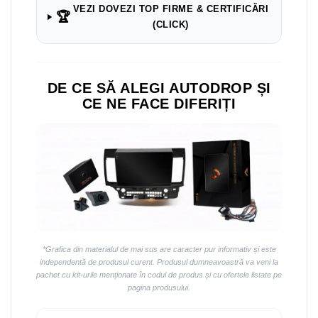
Navigații auto universale
VEZI DOVEZI TOP FIRME & CERTIFICĂRI
🏆
Navigații universale 2DIN
(CLICK)
Navigații universale 1DIN
Rame adaptoare auto
DE CE SĂ ALEGI AUTODROP ȘI
Rame adaptoare auto
CE NE FACE DIFERIȚI
Rame adaptoare Volkswagen
Rame adaptoare Ford
Rame adaptoare M-Benz
Rame adaptoare Opel
*Grafica din materialul de mai sus are caracter pur informativ și este
Rame adaptoare Skoda
independentă de produsul curent. Produsul dumneavoastră va veni la
pachet cu kit-urile menționate în codul de produs și cu ofertele listate pe
pagina produsului.
Rame adaptoare Suzuki