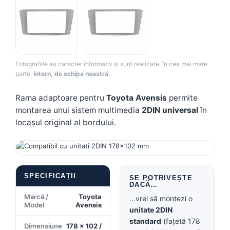
Camere Renault
Camere Fiat
Camere Citroen
Fotografiile au caracter informativ și sunt realizate, în cea mai mare
parte,
intern, de echipa noastră
.
Camere Peugeot
Rama adaptoare pentru
Toyota Avensis
permite
Camere Fiat
montarea unui sistem multimedia
2DIN universal
în
locașul original al bordului.
Camere înregistrare trafic
Accesorii multimedia
SPECIFICAȚII
SE POTRIVEȘTE
Conectică Auto
DACĂ…
Conectică Auto
Marcă /
Toyota
…vrei să montezi o
Model
Avensis
unitate 2DIN
Conectică Audi
standard
(fațetă 178
Dimensiune
178 × 102 /