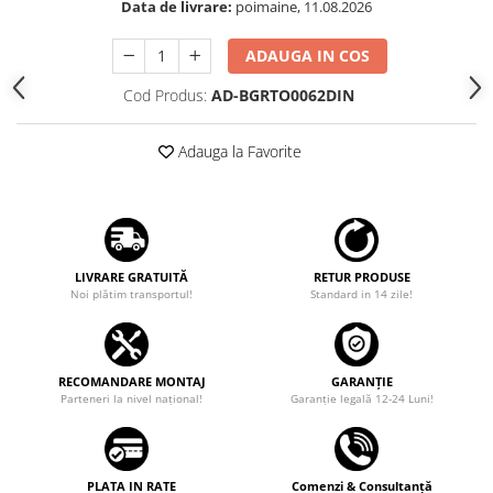
Data de livrare:
poimaine, 11.08.2026
Rame adaptoare Dodge
ADAUGA IN COS
Rame adaptoare Chrysler
Cod Produs:
AD-BGRTO0062DIN
Rame adaptoare Isuzu
Adauga la Favorite
Rame adaptoare Subaru
Rame adaptoare Iveco
LIVRARE GRATUITĂ
RETUR PRODUSE
Rame adaptoare Smart
Noi plătim transportul!
Standard in 14 zile!
Rame adaptoare Land Rover
RECOMANDARE MONTAJ
GARANȚIE
Rame adaptoare Ssangyong
Parteneri la nivel național!
Garanţie legală 12-24 Luni!
Rame adaptoare Hummer
Camere marșarier auto
PLATA IN RATE
Comenzi & Consultanță