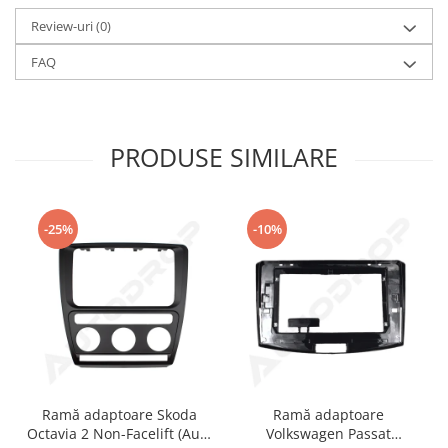
Review-uri
(0)
Conectică Kia
FAQ
Conectică Hyundai
Conectică Mitsubishi
PRODUSE SIMILARE
Lumini ambientale
-25%
-10%
Ramă adaptoare Skoda
Ramă adaptoare
Octavia 2 Non-Facelift (Auto
Volkswagen Passat