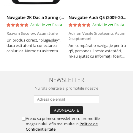
Navigatie 2K Dacia Spring (2021- Prezent), Android, S-Quadcore / 4GB RAM + 64GB ROM, 9.5 Inch - AD-BGS90042K+AD-BGRKIT366V4s
Navigatie Audi Q5 (2009-2017), Linux OS & OEM, MMI 3G, CarPlay & Android Auto Wireless, MirrorLink, Camera AHD, 12.3 Inch - AD-BGAALNXH+AD-BGRKITQ5002
Achizitie verificata
Achizitie verificata
Razvan Socolov,
Acum 5 zile
Adrian Vasile Sipoteanu,
Acum
E
2 saptamani
Un produs corect, "plug&play",
P
daca esti atent la conectarea
Am cumpărat o navigație pentru
d
cablurilor. Noroc cu asistenta
q5, personalul peste așteptări,
f
Autodrop, care a fost foarte
m-au ajutat cu informații foarte
prietenoasa si dispusa sa ajute.
prompt deși i-am deranjat în
M-a indrumat pas cu pas si mi-a
repetate rânduri. Foarte
atras atentia ca nu era conectat
serviabili, livrare rapidă, suport
cablul de video de la camera
tehnic, totul impecabil, o să revin
NEWSLETTER
OE...
la ei și pentru vi...
Nu rata ofertele si promotiile noastre
Vreau sa primesc newsletter cu promotiile
magazinului. Afla mai multe in
Politica de
Confidentialitate