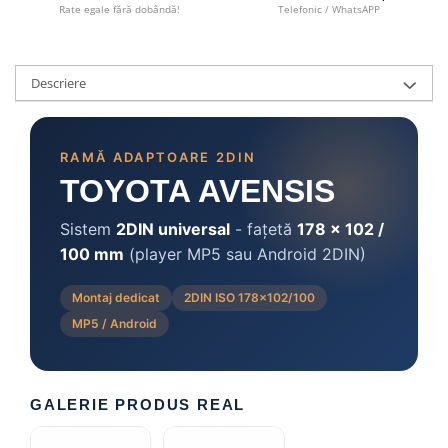
Camere marșarier auto
Rate egale fără dobândă!
Telefonic / WhatsAPP
Camere marșarier universale
Descriere
Camere Skoda
Camere Volkswagen
RAMĂ ADAPTOARE 2DIN
TOYOTA AVENSIS
Camere Mercedes Benz
Sistem
2DIN universal
- fațetă
178 × 102 /
Camere Audi
100 mm
(player MP5 sau Android 2DIN)
Camere BMW
Montaj dedicat
2DIN ISO 178×102/100
MP5 / Android
Camere Ford
Camere Opel
GALERIE PRODUS REAL
Camere Iveco