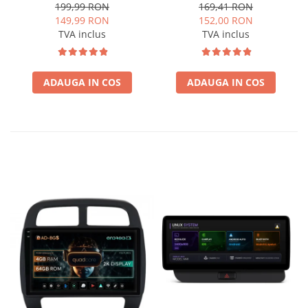
A/C) 2004-2009 - fațetă
B6/B7/CC 2011-2015 -
199,99 RON
169,41 RON
213×133 (RNS 510 / RCD
navigație Android 10.1″,
149,99 RON
152,00 RON
330), montaj dedicat
montaj dedicat
TVA inclus
TVA inclus
ADAUGA IN COS
ADAUGA IN COS