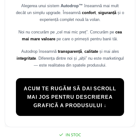
Alegerea unui sistem
Autodrop™
înseamnă mai mult
Rame adaptoare Daihatsu
decât un simplu upgrade. Înseamnă
confort
,
siguranță
și o
experiență complet nouă la volan.
Rame adaptoare Mazda
Noi nu concurăm pe „cel mai mic preț”. Concurăm pe
cea
Rame adaptoare Kia
mai mare valoare
pe care o primești pentru banii tăi.
Rame adaptoare Alfa Romeo
Autodrop înseamnă
transparență
,
calitate
și mai ales
integritate
. Diferența dintre noi și „alții” nu este marketingul
Rame adaptoare Nissan
— este realitatea din spatele produsului.
Rame adaptoare Fiat
ACUM TE RUGĂM SĂ DAI SCROLL
Rame adaptoare Hyundai
MAI JOS PENTRU DESCRIEREA
GRAFICĂ A PRODUSULUI ↓
Rame adaptoare Chevrolet
Rame adaptoare Mitsubishi
IN STOC
Rame adaptoare Jeep