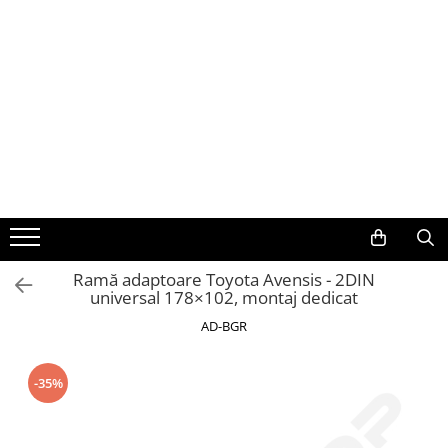
Toate Produsele
Navigații auto dedicate
Navigatii Dedicate
BMW
Volkswagen
Ramă adaptoare Toyota Avensis - 2DIN
universal 178×102, montaj dedicat
Audi
AD-BGR
Mercedes Benz
-35%
Ford
Skoda