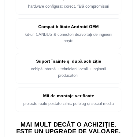
Rame adaptoare Dacia
hardware configurat corect, fără compromisuri
Rame adaptoare Audi
Compatibilitate Android OEM
Rame adaptoare BMW
kit-uri CANBUS & conectori dezvoltați de inginerii
noștri
Rame adaptoare Seat
Rame adaptoare Renault
Suport înainte și după achiziție
echipă internă + tehnicieni locali + inginerii
Rame adaptoare Volvo
producători
Rame adaptoare Honda
Mii de montaje verificate
Rame Adaptoare Porsche
proiecte reale postate zilnic pe blog și social media
Rame adaptoare Peugeot
MAI MULT DECÂT O ACHIZIȚIE.
Rame adaptoare Citroen
ESTE UN UPGRADE DE VALOARE.