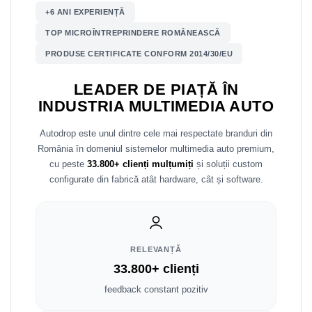
+6 ANI EXPERIENȚĂ
Nissan
TOP MICROÎNTREPRINDERE ROMÂNEASCĂ
PRODUSE CERTIFICATE CONFORM 2014/30/EU
Mitsubishi
LEADER DE PIAȚĂ ÎN
Land Rover
INDUSTRIA MULTIMEDIA AUTO
Mazda
Autodrop este unul dintre cele mai respectate branduri din
România în domeniul sistemelor multimedia auto premium,
Honda
cu peste
33.800+ clienți mulțumiți
și soluții custom
configurate din fabrică atât hardware, cât și software.
Citroen
Isuzu
RELEVANȚĂ
Chrysler
33.800+ clienți
Subaru
feedback constant pozitiv