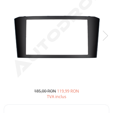
Opel
Dacia
Peugeot
Hyundai
Toyota
Seat
Kia
Chevrolet
185,00 RON
119,99 RON
TVA inclus
Suzuki
Renault