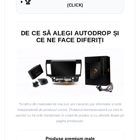
Navigații auto universale
🏆
(CLICK)
Navigații universale 2DIN
Navigații universale 1DIN
DE CE SĂ ALEGI AUTODROP ȘI
Rame adaptoare auto
CE NE FACE DIFERIȚI
Rame adaptoare auto
Rame adaptoare Volkswagen
Rame adaptoare Ford
Rame adaptoare M-Benz
Rame adaptoare Opel
*Grafica din materialul de mai sus are caracter pur informativ și este
independentă de produsul curent. Produsul dumneavoastră va veni la
Rame adaptoare Skoda
pachet cu kit-urile menționate în codul de produs și cu ofertele listate pe
pagina produsului.
Rame adaptoare Suzuki
Produse premium reale