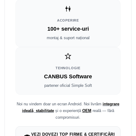
Smart
Fiat
ACOPERIRE
100+ service-uri
Jeep
montaj & suport național
Volvo
Iveco
TEHNOLOGIE
Porsche
CANBUS Software
partener oficial Simple Soft
Ssangyong
Daihatsu
Noi nu vindem doar un ecran Android. Noi livrăm
integrare
ideală
,
stabilitate
și o experiență
OEM
reală — fără
Dodge
compromisuri.
Navigații auto universale
VEZI DOVEZI TOP FIRME & CERTIFICĂRI