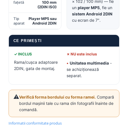
× 102 / 100 mm) — fie
fațetă
100 mm
(2DIN ISO)
Conectică BMW
un
player MP5
, fie un
sistem Android 2DIN
Tip
Player MP5 sau
cu ecran de 7″.
Conectică Volkswagen
aparat
Android 2DIN
Conectică Mercedes Benz
CE PRIMEȘTI
Conectică Ford
✓ INCLUS
✗ NU este inclus
Conectică Opel
Rama/cușca adaptoare
•
Unitatea multimedia
-
2DIN, gata de montaj.
se achiziționează
Conectică Skoda
separat.
Conectică Honda
⚠️
Verifică forma bordului cu forma ramei.
Compară
Conectică Chevrolet
bordul mașinii tale cu rama din fotografii înainte de
comandă.
Conectică Suzuki
Informatii conformitate produs
Conectică Renault