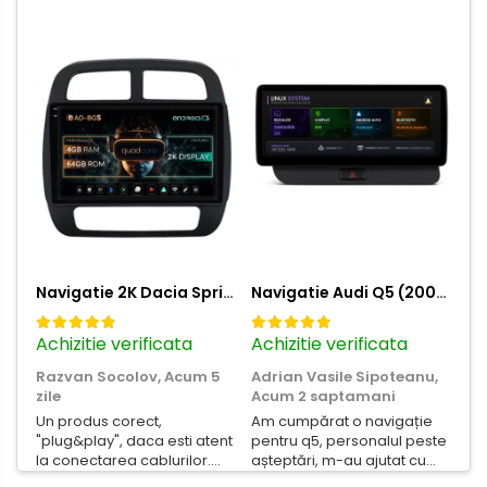
Navigatie 2K Dacia Spring (2021- Prezent), Android, S-Quadcore / 4GB RAM + 64GB ROM, 9.5 Inch - AD-BGS90042K+AD-BGRKIT366V4s
Navigatie Audi Q5 (2009-2017), Linux OS & OEM, MMI 3G, CarPlay & Android Auto Wireless, MirrorLink, Camera AHD, 12.3 Inch - AD-BGAALNXH+AD-BGRKITQ5002
Achizitie verificata
Achizitie verificata
Ac
Razvan Socolov,
Acum 5
Adrian Vasile Sipoteanu,
Eu
zile
Acum 2 saptamani
Per
Un produs corect,
Am cumpărat o navigație
de
"plug&play", daca esti atent
pentru q5, personalul peste
fas
la conectarea cablurilor.
așteptări, m-au ajutat cu
Noroc cu asistenta
informații foarte prompt