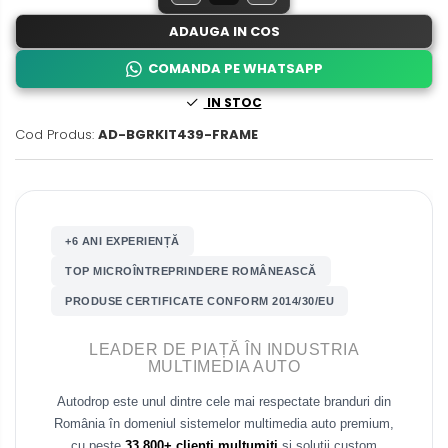
Nissan
Rame adaptoare Daihatsu
ADAUGA IN COS
Mitsubishi
Rame adaptoare Mazda
COMANDA PE WHATSAPP
IN STOC
Land Rover
Rame adaptoare Kia
Cod Produs:
AD-BGRKIT439-FRAME
Mazda
Rame adaptoare Alfa Romeo
Honda
Rame adaptoare Nissan
+6 ANI EXPERIENȚĂ
Citroen
Rame adaptoare Fiat
TOP MICROÎNTREPRINDERE ROMÂNEASCĂ
Isuzu
Rame adaptoare Hyundai
PRODUSE CERTIFICATE CONFORM 2014/30/EU
Chrysler
Rame adaptoare Chevrolet
LEADER DE PIAȚĂ ÎN INDUSTRIA
MULTIMEDIA AUTO
Subaru
Rame adaptoare Mitsubishi
Autodrop este unul dintre cele mai respectate branduri din
România în domeniul sistemelor multimedia auto premium,
Smart
Rame adaptoare Jeep
cu peste
33.800+ clienți mulțumiți
și soluții custom