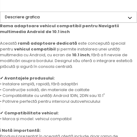
Descriere grafica
Rama adaptoare vehicul compatibil pentru Navigatii
multimedia Android de 10.1 inch
Această
ramă adaptoare dedicată
este concepută special
pentru
vehicul compatibil
și permite instalarea unei unități
multimedia cu Android, cu ecran de
10.1 inch
, fără a fi nevoie de
modificări asupra bordului. Designul său oferă o integrare estetică
plăcută și sigură în consola centrală.
✔ Avantajele produsului:
• Instalare simplă, rapidă, fără adaptări
• Construcție solidă, din materiale de calitate
• Compatibilitate cu unități Android 1DIN, 2DIN sau 10.1"
• Potrivire perfectă pentru interiorul autovehiculului
✔ Compatibilitate vehicul:
• Marca și model: vehicul compatibil
ℹ️ Notă importantă:
Produsul prezentat în această ofertă include doar rama de