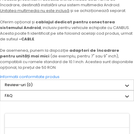
încadrare, destinată instalării unui sistem multimedia Android.
Unitatea multimedia nu este inclusă
și se achiziționează separat.
Oferim opțional și
cablajul dedicat pentru conectarea
sistemului Android
, inclusiv pentru vehicule echipate cu CANBUS.
Acesta poate fi identificat pe site folosind același cod produs, urmat
de sufixul
-CABLE
.
De asemenea, punem la dispoziție
adaptori de încadrare
pentru unități mai mici
(de exemplu, pentru 7" sau 9" inch),
compatibili cu ramele standard de 10.1 inch. Acestea sunt disponibile
opțional, la prețul de 50 RON.
Informatii conformitate produs
Review-uri
(0)
FAQ