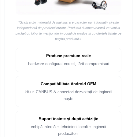
*Grafica din materialul de mai sus are caracter pur informativ și este
independentă de produsul curent. Produsul dumneavoastră va veni la
pachet cu kit-urile menționate în codul de produs și cu ofertele listate pe
pagina produsului.
Produse premium reale
hardware configurat corect, fără compromisuri
Compatibilitate Android OEM
kit-uri CANBUS & conectori dezvoltați de inginerii
noștri
Suport înainte și după achiziție
echipă internă + tehnicieni locali + inginerii
producători