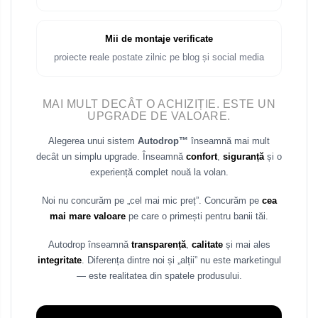
Mii de montaje verificate
proiecte reale postate zilnic pe blog și social media
MAI MULT DECÂT O ACHIZIȚIE. ESTE UN
UPGRADE DE VALOARE.
Alegerea unui sistem
Autodrop™
înseamnă mai mult
decât un simplu upgrade. Înseamnă
confort
,
siguranță
și o
experiență complet nouă la volan.
Noi nu concurăm pe „cel mai mic preț”. Concurăm pe
cea
mai mare valoare
pe care o primești pentru banii tăi.
Autodrop înseamnă
transparență
,
calitate
și mai ales
integritate
. Diferența dintre noi și „alții” nu este marketingul
— este realitatea din spatele produsului.