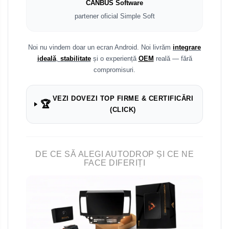
CANBUS Software
partener oficial Simple Soft
Noi nu vindem doar un ecran Android. Noi livrăm
integrare
ideală
,
stabilitate
și o experiență
OEM
reală — fără
compromisuri.
VEZI DOVEZI TOP FIRME & CERTIFICĂRI
🏆
(CLICK)
DE CE SĂ ALEGI AUTODROP ȘI CE NE
FACE DIFERIȚI