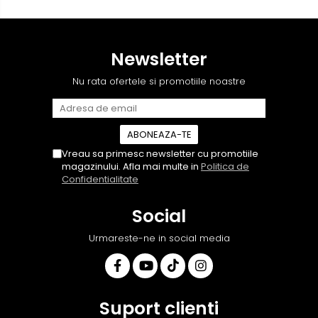
Autodrop, care a fost foarte
deși i-am deranjat în
prietenoasa si dispusa sa
repetate rânduri. Foarte
ajute. M-a indrumat pas cu
serviabili, livrare rapidă,
pas si mi-a atras atentia ca
suport tehnic, totul
Newsletter
nu era conectat cablul de
impecabil, o să revin la ei și
video de la camera OE...
pentru vi...
Nu rata ofertele si promotiile noastre
Vreau sa primesc newsletter cu promotiile
magazinului. Afla mai multe in
Politica de
Confidentialitate
Social
Urmareste-ne in social media
Suport clienti