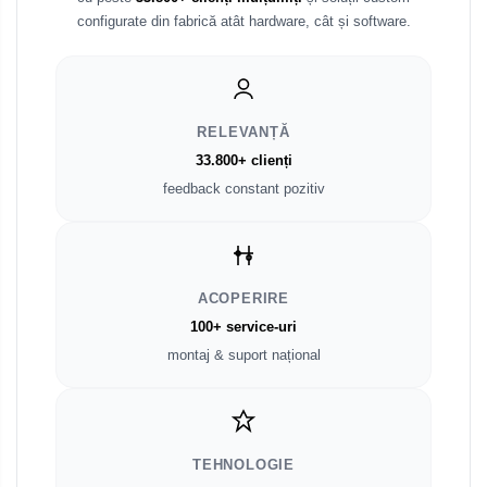
configurate din fabrică atât hardware, cât și software.
Fiat
Rame adaptoare Dodge
Jeep
Rame adaptoare Chrysler
RELEVANȚĂ
Volvo
Rame adaptoare Isuzu
33.800+ clienți
Iveco
feedback constant pozitiv
Rame adaptoare Subaru
Porsche
Rame adaptoare Iveco
Ssangyong
ACOPERIRE
Rame adaptoare Smart
100+ service-uri
Daihatsu
Rame adaptoare Land Rover
montaj & suport național
Dodge
Rame adaptoare Ssangyong
Rame adaptoare Hummer
TEHNOLOGIE