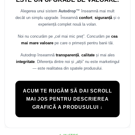
Alegerea unui sistem
Autodrop™
înseamnă mai mult
decât un simplu upgrade. Înseamnă
confort
,
siguranță
și o
experiență complet nouă la volan.
Noi nu concurăm pe „cel mai mic preț”. Concurăm pe
cea
mai mare valoare
pe care o primești pentru banii tăi.
Autodrop înseamnă
transparență
,
calitate
și mai ales
integritate
. Diferența dintre noi și „alții” nu este marketingul
— este realitatea din spatele produsului.
ACUM TE RUGĂM SĂ DAI SCROLL
MAI JOS PENTRU DESCRIEREA
GRAFICĂ A PRODUSULUI ↓