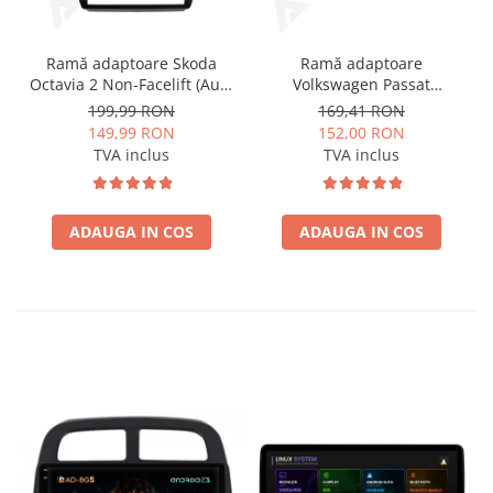
Ramă adaptoare Skoda
Ramă adaptoare
Octavia 2 Non-Facelift (Auto
Volkswagen Passat
A/C) 2004-2009 - fațetă
B6/B7/CC 2011-2015 -
199,99 RON
169,41 RON
213×133 (RNS 510 / RCD
navigație Android 10.1″,
149,99 RON
152,00 RON
330), montaj dedicat
montaj dedicat
TVA inclus
TVA inclus
ADAUGA IN COS
ADAUGA IN COS