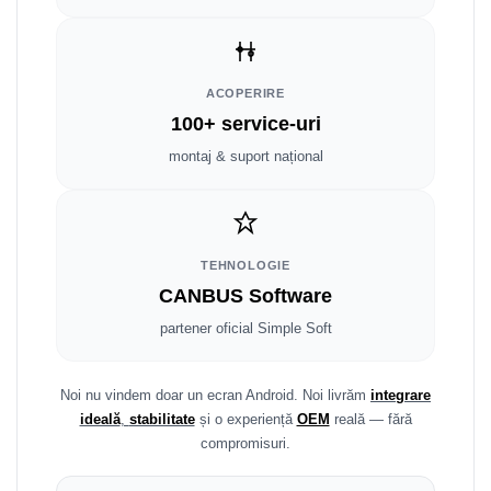
Fiat
Rame adaptoare Dodge
Jeep
Rame adaptoare Chrysler
ACOPERIRE
Volvo
Rame adaptoare Isuzu
100+ service-uri
Iveco
Rame adaptoare Subaru
montaj & suport național
Porsche
Rame adaptoare Iveco
Ssangyong
Rame adaptoare Smart
TEHNOLOGIE
CANBUS Software
Daihatsu
Rame adaptoare Land Rover
partener oficial Simple Soft
Dodge
Rame adaptoare Ssangyong
Rame adaptoare Hummer
Noi nu vindem doar un ecran Android. Noi livrăm
integrare
ideală
,
stabilitate
și o experiență
OEM
reală — fără
compromisuri.