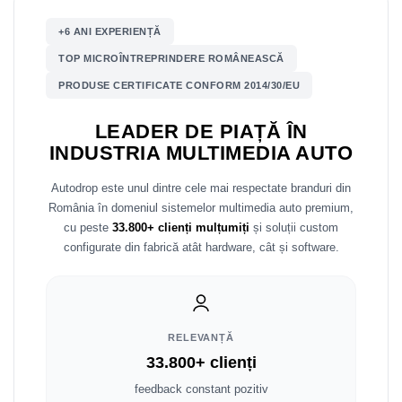
Mitsubishi
Rame adaptoare Mazda
+6 ANI EXPERIENȚĂ
TOP MICROÎNTREPRINDERE ROMÂNEASCĂ
Land Rover
Rame adaptoare Kia
PRODUSE CERTIFICATE CONFORM 2014/30/EU
Mazda
Rame adaptoare Alfa Romeo
LEADER DE PIAȚĂ ÎN
INDUSTRIA MULTIMEDIA AUTO
Honda
Rame adaptoare Nissan
Autodrop este unul dintre cele mai respectate branduri din
Citroen
Rame adaptoare Fiat
România în domeniul sistemelor multimedia auto premium,
cu peste
33.800+ clienți mulțumiți
și soluții custom
Isuzu
Rame adaptoare Hyundai
configurate din fabrică atât hardware, cât și software.
Chrysler
Rame adaptoare Chevrolet
Subaru
Rame adaptoare Mitsubishi
RELEVANȚĂ
Smart
Rame adaptoare Jeep
33.800+ clienți
feedback constant pozitiv