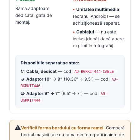
Rama adaptoare
•
Unitatea multimedia
dedicată, gata de
(ecranul Android) — se
montaj.
achiziționează separat.
•
Cablajul
— nu este
inclus (decât dacă apare
explicit în fotografii).
Disponibile separat pe stoc:
🔌
Cablaj dedicat
— cod
AD-BGRKIT444-CABLE
🧩
Adaptor 10″ → 9″
(10.36″ → 9.5″) — cod
AD-
BGRKIT446
🧩
Adaptor 9″ → 7″
(9.5″ → 7″) — cod
AD-
BGRKIT444
⚠️
Verifică forma bordului cu forma ramei.
Compară
bordul mașinii tale cu rama din fotografii înainte de