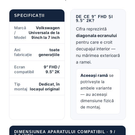
SPECIFICAȚII
DE CE 9″ FHD ȘI
9.5″ 2K?
Marcă
Volkswagen
Cifra reprezintă
/
Universala de la
diagonala ecranului
Model
9inch la 7 inch
pentru care e croit
decupajul interior —
Ani
toate
fabricație
generațiile
nu mărimea exterioară
a ramei.
Ecran
9″ FHD /
compatibil
9.5″ 2K
Aceeași ramă
se
potrivește la
Tip
Dedicat, în
ambele variante
montaj
locașul original
— au aceeași
dimensiune fizică
de montaj.
DIMENSIUNEA APARATULUI COMPATIBIL · 9 /