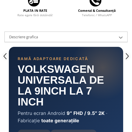
PLATA IN RATE
Comenzi & Consultanță
Rate egale fără dobândă!
Telefonic / WhatsAPP
Descriere grafica
RAMĂ ADAPTOARE DEDICATĂ
VOLKSWAGEN
UNIVERSALA DE
LA 9INCH LA 7
INCH
Pentru ecran Android
9″ FHD / 9.5″ 2K
·
Fabricație
toate generațiile