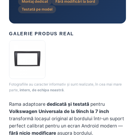
Montaj dedicat
Fără modificări la bord
Testată pe model
GALERIE PRODUS REAL
Fotografiile au caracter informativ și sunt realizate, în cea mai mare
parte,
intern, de echipa noastră
.
Rama adaptoare
dedicată și testată
pentru
Volkswagen Universala de la 9inch la 7 inch
transformă locașul original al bordului într-un suport
perfect calibrat pentru un ecran Android modern —
fără nicio modificare
asupra bordului.