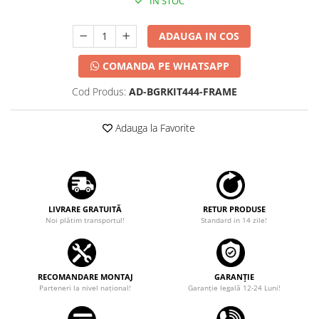
IN STOC
ADAUGA IN COS
COMANDA PE WHATSAPP
Cod Produs:
AD-BGRKIT444-FRAME
Adauga la Favorite
LIVRARE GRATUITĂ
RETUR PRODUSE
Noi plătim transportul!
Standard in 14 zile!
RECOMANDARE MONTAJ
GARANȚIE
Parteneri la nivel național!
Garanţie legală 12-24 Luni!