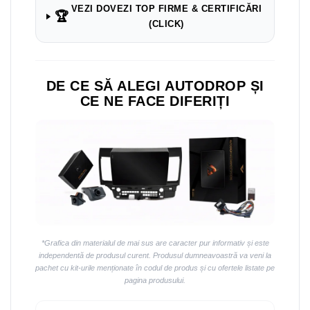
VEZI DOVEZI TOP FIRME & CERTIFICĂRI
🏆
(CLICK)
DE CE SĂ ALEGI AUTODROP ȘI
CE NE FACE DIFERIȚI
*Grafica din materialul de mai sus are caracter pur informativ și este
independentă de produsul curent. Produsul dumneavoastră va veni la
pachet cu kit-urile menționate în codul de produs și cu ofertele listate pe
pagina produsului.