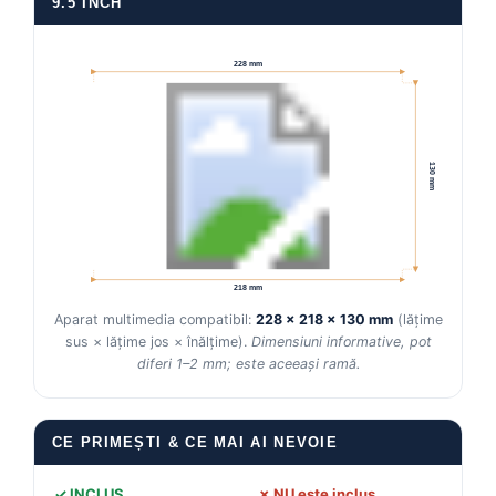
9.5 INCH
228 mm
130 mm
218 mm
Aparat multimedia compatibil:
228 × 218 × 130 mm
(lățime
sus × lățime jos × înălțime).
Dimensiuni informative, pot
diferi 1–2 mm; este aceeași ramă.
CE PRIMEȘTI & CE MAI AI NEVOIE
✓ INCLUS
✗ NU este inclus