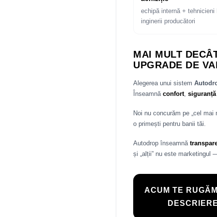
echipă internă + tehnicieni 
inginerii producători
MAI MULT DECÂT
UPGRADE DE VA
Alegerea unui sistem
Autod
Înseamnă
confort
,
siguranță
Noi nu concurăm pe „cel mai
o primești pentru banii tăi.
Autodrop înseamnă
transpar
și „alții” nu este marketingul 
ACUM TE RUGĂM
DESCRIERE