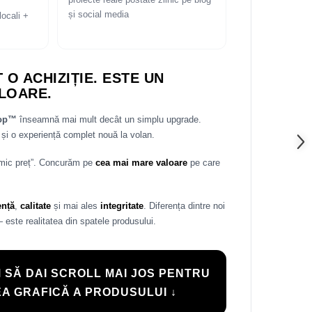
proiecte reale postate zilnic pe blog
și social media
locali +
 O ACHIZIȚIE. ESTE UN
LOARE.
rop™
înseamnă mai mult decât un simplu upgrade.
și o experiență complet nouă la volan.
 mic preț”. Concurăm pe
cea mai mare valoare
pe care
ență
,
calitate
și mai ales
integritate
. Diferența dintre noi
— este realitatea din spatele produsului.
 SĂ DAI SCROLL MAI JOS PENTRU
A GRAFICĂ A PRODUSULUI ↓