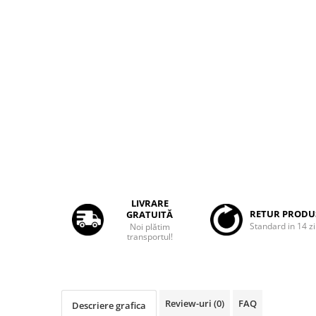
Rame adaptoare Dacia
Rame adaptoare Audi
Rame adaptoare BMW
Rame adaptoare Seat
Rame adaptoare Renault
Rame adaptoare Volvo
Rame adaptoare Honda
LIVRARE
RETUR PRODU
GRATUITĂ
Standard in 14 zi
Noi plătim
Rame Adaptoare Porsche
transportul!
Rame adaptoare Peugeot
Rame adaptoare Citroen
Review-uri
(0)
FAQ
Descriere grafica