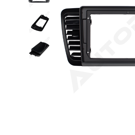
Opel
Dacia
Peugeot
Hyundai
Toyota
Seat
Kia
Chevrolet
Suzuki
Renault