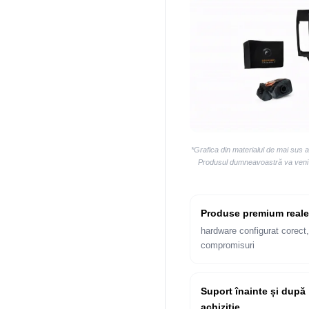
*Grafica din materialul de mai sus 
Produsul dumneavoastră va veni la
Produse premium reale
hardware configurat corect,
compromisuri
Suport înainte și după
achiziție