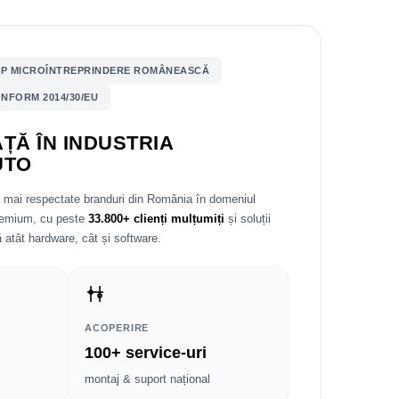
P MICROÎNTREPRINDERE ROMÂNEASCĂ
NFORM 2014/30/EU
ȚĂ ÎN INDUSTRIA
UTO
e mai respectate branduri din România în domeniul
premium, cu peste
33.800+ clienți mulțumiți
și soluții
 atât hardware, cât și software.
ACOPERIRE
100+ service-uri
montaj & suport național