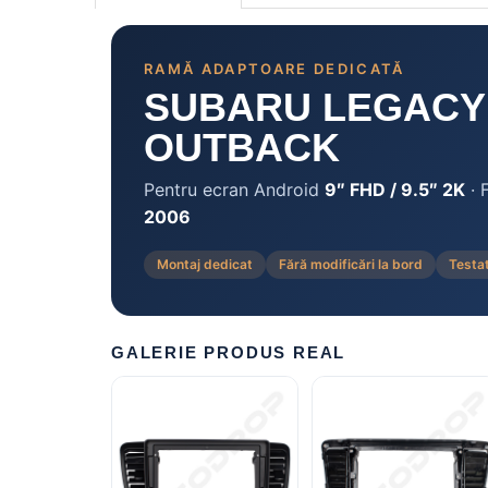
Rame adaptoare Daihatsu
RAMĂ ADAPTOARE DEDICATĂ
Rame adaptoare Mazda
SUBARU LEGACY 
Rame adaptoare Kia
OUTBACK
Rame adaptoare Alfa Romeo
Pentru ecran Android
9″ FHD / 9.5″ 2K
· 
2006
Rame adaptoare Nissan
Montaj dedicat
Fără modificări la bord
Testa
Rame adaptoare Fiat
Rame adaptoare Hyundai
GALERIE PRODUS REAL
Rame adaptoare Chevrolet
Rame adaptoare Mitsubishi
Rame adaptoare Jeep