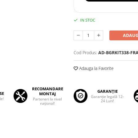
IN STOC
ADAUG
Cod Produs:
AD-BGRKIT338-FR
Adauga la Favorite
RECOMANDARE
GARANȚIE
SE
MONTAJ
Garanţie legală 12-
le!
Parteneri la nivel
24 Luni!
național!