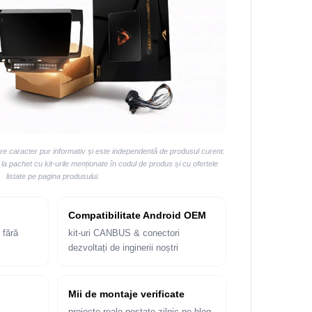
are caracter pur informativ și este independentă de produsul curent.
 pachet cu kit-urile menționate în codul de produs și cu ofertele
listate pe pagina produsului.
Compatibilitate Android OEM
 fără
kit-uri CANBUS & conectori
dezvoltați de inginerii noștri
Mii de montaje verificate