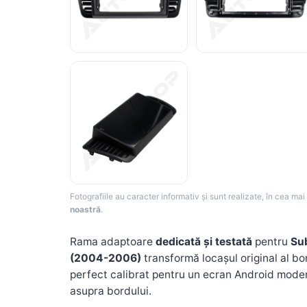
Rame adaptoare Dodge
Rame adaptoare Chrysler
Rame adaptoare Isuzu
Rame adaptoare Subaru
Rame adaptoare Iveco
Rame adaptoare Smart
Fotografiile au caracter informativ și sunt realizate, în cea ma
noastră
.
Rame adaptoare Land Rover
Rama adaptoare
dedicată și testată
pentru
Su
Rame adaptoare Ssangyong
(2004-2006)
transformă locașul original al bo
Rame adaptoare Hummer
perfect calibrat pentru un ecran Android mod
asupra bordului.
Camere marșarier auto