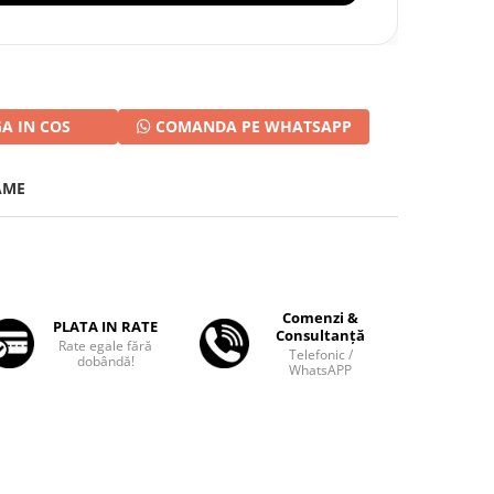
A IN COS
COMANDA PE WHATSAPP
AME
Comenzi &
PLATA IN RATE
Consultanță
Rate egale fără
Telefonic /
dobândă!
WhatsAPP