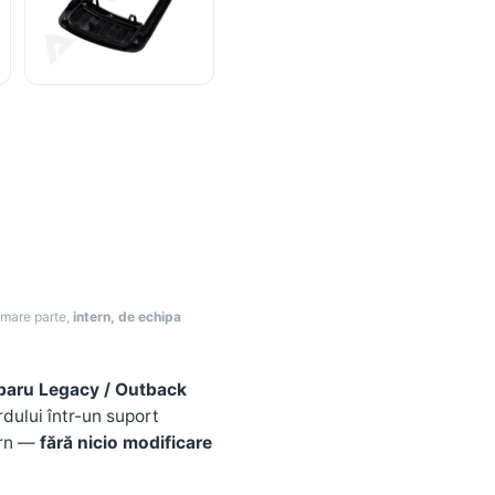
i mare parte,
intern, de echipa
baru Legacy / Outback
rdului într-un suport
ern —
fără nicio modificare