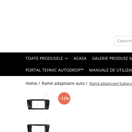
Toate Produsele
Navigații auto dedicate
Navigatii Dedicate
TOATE PRODUSELE
ACASA
GALERIE PRODUSE 
BMW
PORTAL TEHNIC AUTODROP™
MANUALE DE UTILIZA
Volkswagen
Home /
Rame adaptoare auto /
Ramă adaptoare Subaru L
Audi
-12%
Mercedes Benz
Ford
Skoda