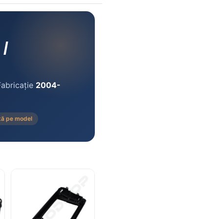
/
Fabricație
2004-
tă pe model