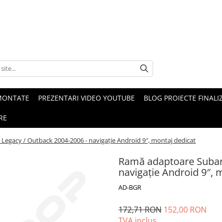
MONTATE
PREZENTARI VIDEO YOUTUBE
BLOG PROIECTE FINALI
RE
egacy / Outback 2004-2006 - navigație Android 9″, montaj dedicat
Ramă adaptoare Subar
navigație Android 9″, 
AD-BGR
172,71 RON
152,00 RON
TVA inclus