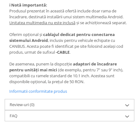
ℹ️ Notă importantă:
Camere Renault
Produsul prezentat în această ofertă include doar rama de
încadrare, destinată instalării unui sistem multimedia Android.
Camere Fiat
Unitatea multimedia nu este inclusă
și se achiziționează separat.
Oferim opțional și
cablajul dedicat pentru conectarea
Camere Citroen
sistemului Android
, inclusiv pentru vehicule echipate cu
CANBUS. Acesta poate fi identificat pe site folosind același cod
Camere Peugeot
produs, urmat de sufixul
-CABLE
.
De asemenea, punem la dispoziție
adaptori de încadrare
Camere Fiat
pentru unități mai mici
(de exemplu, pentru 7" sau 9" inch),
compatibili cu ramele standard de 10.1 inch. Acestea sunt
Camere înregistrare trafic
disponibile opțional, la prețul de 50 RON.
Informatii conformitate produs
Accesorii multimedia
Review-uri
(0)
Conectică Auto
FAQ
Conectică Auto
Conectică Audi