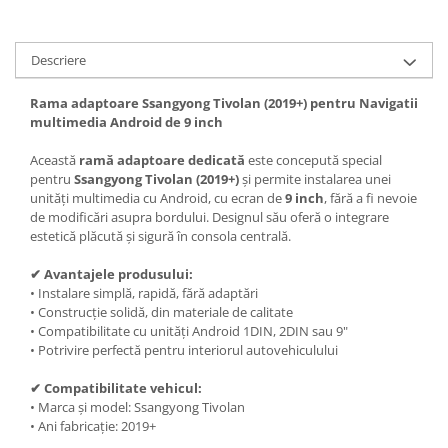
Camere marșarier auto
Camere marșarier universale
Descriere
Rama adaptoare Ssangyong Tivolan (2019+) pentru Navigatii
Camere Skoda
multimedia Android de 9 inch
Camere Volkswagen
Această
ramă adaptoare dedicată
este concepută special
pentru
Ssangyong Tivolan (2019+)
și permite instalarea unei
Camere Mercedes Benz
unități multimedia cu Android, cu ecran de
9 inch
, fără a fi nevoie
de modificări asupra bordului. Designul său oferă o integrare
estetică plăcută și sigură în consola centrală.
Camere Audi
✔ Avantajele produsului:
Camere BMW
• Instalare simplă, rapidă, fără adaptări
• Construcție solidă, din materiale de calitate
• Compatibilitate cu unități Android 1DIN, 2DIN sau 9"
Camere Ford
• Potrivire perfectă pentru interiorul autovehiculului
Camere Opel
✔ Compatibilitate vehicul:
• Marca și model: Ssangyong Tivolan
Camere Iveco
• Ani fabricație: 2019+