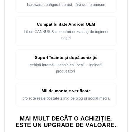
Rame adaptoare Dacia
hardware configurat corect, fără compromisuri
Rame adaptoare Audi
Compatibilitate Android OEM
Rame adaptoare BMW
kit-uri CANBUS & conectori dezvoltați de inginerii
noștri
Rame adaptoare Seat
Rame adaptoare Renault
Suport înainte și după achiziție
echipă internă + tehnicieni locali + inginerii
Rame adaptoare Volvo
producători
Rame adaptoare Honda
Mii de montaje verificate
Rame Adaptoare Porsche
proiecte reale postate zilnic pe blog și social media
Rame adaptoare Peugeot
MAI MULT DECÂT O ACHIZIȚIE.
ESTE UN UPGRADE DE VALOARE.
Rame adaptoare Citroen