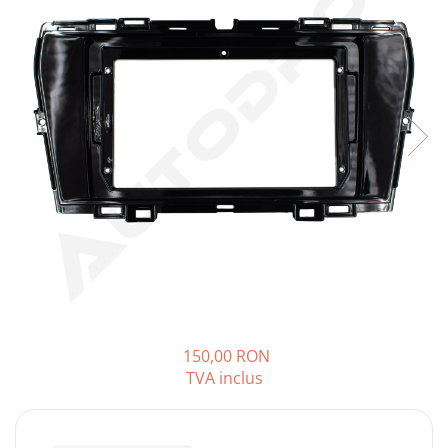
Opel
Dacia
Peugeot
Hyundai
Toyota
Seat
Kia
Chevrolet
150,00 RON
TVA inclus
Suzuki
Renault