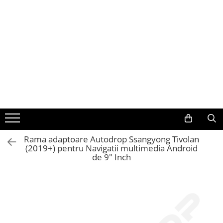
Toate Produsele
Navigații auto dedicate
Navigatii Dedicate
BMW
Volkswagen
Rama adaptoare Autodrop Ssangyong Tivolan
(2019+) pentru Navigatii multimedia Android
Audi
de 9" Inch
Mercedes Benz
Ford
Skoda