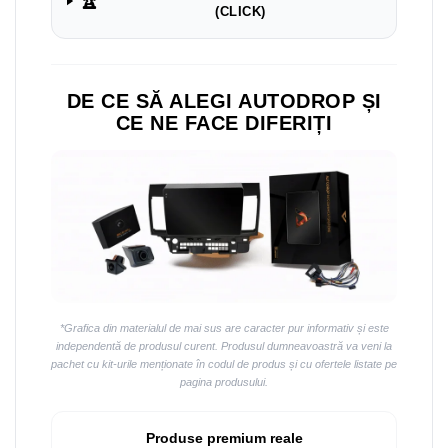
🏆
Navigații auto universale
(CLICK)
Navigații universale 2DIN
Navigații universale 1DIN
DE CE SĂ ALEGI AUTODROP ȘI
Rame adaptoare auto
CE NE FACE DIFERIȚI
Rame adaptoare auto
Rame adaptoare Volkswagen
Rame adaptoare Ford
Rame adaptoare M-Benz
Rame adaptoare Opel
*Grafica din materialul de mai sus are caracter pur informativ și este
independentă de produsul curent. Produsul dumneavoastră va veni la
Rame adaptoare Skoda
pachet cu kit-urile menționate în codul de produs și cu ofertele listate pe
pagina produsului.
Rame adaptoare Suzuki
Produse premium reale