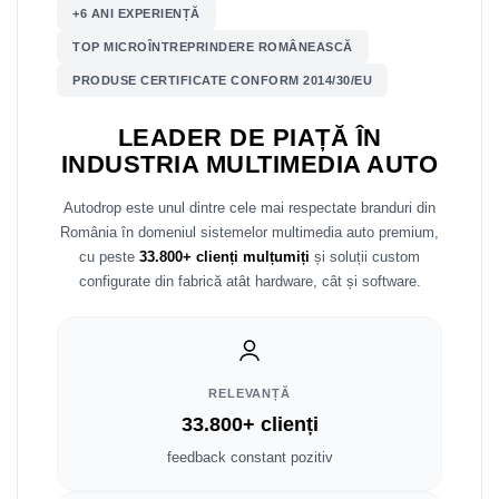
+6 ANI EXPERIENȚĂ
Nissan
TOP MICROÎNTREPRINDERE ROMÂNEASCĂ
PRODUSE CERTIFICATE CONFORM 2014/30/EU
Mitsubishi
LEADER DE PIAȚĂ ÎN
Land Rover
INDUSTRIA MULTIMEDIA AUTO
Mazda
Autodrop este unul dintre cele mai respectate branduri din
România în domeniul sistemelor multimedia auto premium,
Honda
cu peste
33.800+ clienți mulțumiți
și soluții custom
configurate din fabrică atât hardware, cât și software.
Citroen
Isuzu
RELEVANȚĂ
Chrysler
33.800+ clienți
Subaru
feedback constant pozitiv