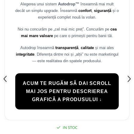
Alegerea unui sistem
Autodrop™
înseamnă mai mult
Rame adaptoare Daihatsu
decât un simplu upgrade. Înseamnă
confort
,
siguranță
și o
experiență complet nouă la volan.
Rame adaptoare Mazda
Noi nu concurăm pe „cel mai mic preț”. Concurăm pe
cea
Rame adaptoare Kia
mai mare valoare
pe care o primești pentru banii tăi.
Rame adaptoare Alfa Romeo
Autodrop înseamnă
transparență
,
calitate
și mai ales
integritate
. Diferența dintre noi și „alții” nu este marketingul
— este realitatea din spatele produsului.
Rame adaptoare Nissan
Rame adaptoare Fiat
ACUM TE RUGĂM SĂ DAI SCROLL
Rame adaptoare Hyundai
MAI JOS PENTRU DESCRIEREA
GRAFICĂ A PRODUSULUI ↓
Rame adaptoare Chevrolet
Rame adaptoare Mitsubishi
IN STOC
Rame adaptoare Jeep