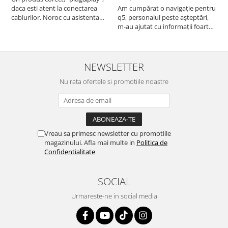
daca esti atent la conectarea
Am cumpărat o navigație pentru
d
cablurilor. Noroc cu asistenta
q5, personalul peste așteptări,
f
Autodrop, care a fost foarte
m-au ajutat cu informații foarte
prietenoasa si dispusa sa ajute.
prompt deși i-am deranjat în
M-a indrumat pas cu pas si mi-a
repetate rânduri. Foarte
atras atentia ca nu era conectat
serviabili, livrare rapidă, suport
cablul de video de la camera
tehnic, totul impecabil, o să revin
NEWSLETTER
OE...
la ei și pentru vi...
Nu rata ofertele si promotiile noastre
Vreau sa primesc newsletter cu promotiile
magazinului. Afla mai multe in
Politica de
Confidentialitate
SOCIAL
Urmareste-ne in social media