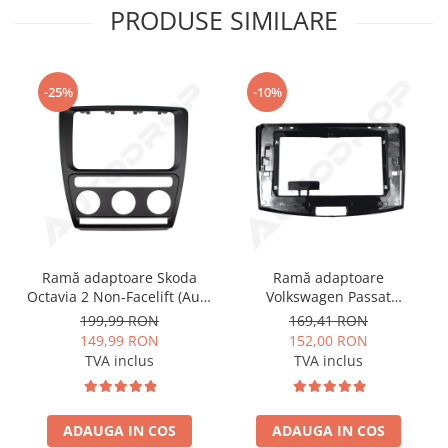
PRODUSE SIMILARE
Conectică BMW
Conectică Volkswagen
-25%
-10%
Conectică Mercedes Benz
Conectică Ford
Conectică Opel
Conectică Skoda
Ramă adaptoare Skoda
Ramă adaptoare
Octavia 2 Non-Facelift (Auto
Volkswagen Passat
Conectică Honda
A/C) 2004-2009 - fațetă
B6/B7/CC 2011-2015 -
199,99 RON
169,41 RON
213×133 (RNS 510 / RCD
navigație Android 10.1″,
149,99 RON
152,00 RON
Conectică Chevrolet
330), montaj dedicat
montaj dedicat
TVA inclus
TVA inclus
Conectică Suzuki
ADAUGA IN COS
ADAUGA IN COS
Conectică Renault