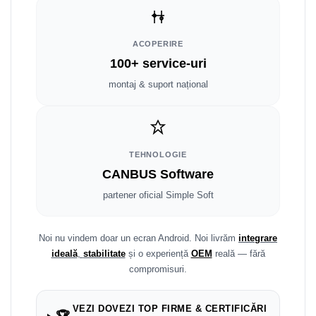
Smart
Fiat
ACOPERIRE
100+ service-uri
Jeep
montaj & suport național
Volvo
Iveco
TEHNOLOGIE
Porsche
CANBUS Software
partener oficial Simple Soft
Ssangyong
Daihatsu
Noi nu vindem doar un ecran Android. Noi livrăm
integrare
ideală
,
stabilitate
și o experiență
OEM
reală — fără
Dodge
compromisuri.
Navigații auto universale
VEZI DOVEZI TOP FIRME & CERTIFICĂRI