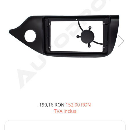
Opel
Dacia
Peugeot
Hyundai
Toyota
Seat
Kia
Chevrolet
190,16 RON
152,00 RON
TVA inclus
Suzuki
Renault