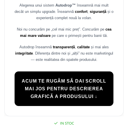
Alegerea unui sistem
Autodrop™
înseamnă mai mult
Rame adaptoare Daihatsu
decât un simplu upgrade. Înseamnă
confort
,
siguranță
și o
experiență complet nouă la volan.
Rame adaptoare Mazda
Noi nu concurăm pe „cel mai mic preț”. Concurăm pe
cea
Rame adaptoare Kia
mai mare valoare
pe care o primești pentru banii tăi.
Rame adaptoare Alfa Romeo
Autodrop înseamnă
transparență
,
calitate
și mai ales
integritate
. Diferența dintre noi și „alții” nu este marketingul
Rame adaptoare Nissan
— este realitatea din spatele produsului.
Rame adaptoare Fiat
ACUM TE RUGĂM SĂ DAI SCROLL
Rame adaptoare Hyundai
MAI JOS PENTRU DESCRIEREA
GRAFICĂ A PRODUSULUI ↓
Rame adaptoare Chevrolet
Rame adaptoare Mitsubishi
IN STOC
Rame adaptoare Jeep