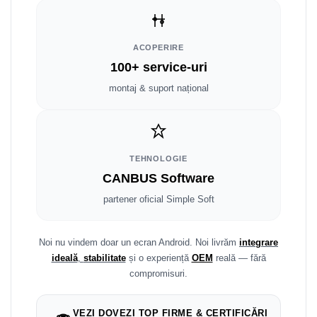
Smart
Fiat
ACOPERIRE
100+ service-uri
Jeep
montaj & suport național
Volvo
Iveco
TEHNOLOGIE
Porsche
CANBUS Software
partener oficial Simple Soft
Ssangyong
Daihatsu
Noi nu vindem doar un ecran Android. Noi livrăm
integrare
ideală
,
stabilitate
și o experiență
OEM
reală — fără
Dodge
compromisuri.
Navigații auto universale
VEZI DOVEZI TOP FIRME & CERTIFICĂRI