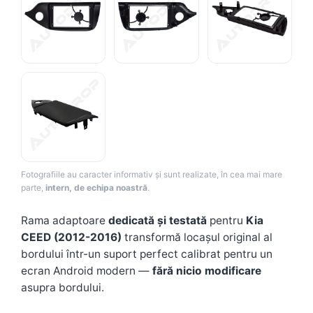
Camere Renault
Camere Fiat
Camere Citroen
Camere Peugeot
Camere Fiat
Fotografiile au caracter informativ și sunt realizate, în cea mai mare
Camere înregistrare trafic
parte,
intern, de echipa noastră
.
Accesorii multimedia
Rama adaptoare
dedicată și testată
pentru
Kia
CEED (2012-2016)
transformă locașul original al
Conectică Auto
bordului într-un suport perfect calibrat pentru un
Conectică Auto
ecran Android modern —
fără nicio modificare
asupra bordului.
Conectică Audi