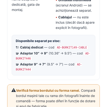
dedicată, gata de
(ecranul Android) — se
montaj.
achiziționează separat.
•
Cablajul
— nu este
inclus (decât dacă apare
explicit în fotografii).
Disponibile separat pe stoc:
🔌
Cablaj dedicat
— cod
AD-BGRKIT149-CABLE
🧩
Adaptor 10″ → 9″
(10.36″ → 9.5″) — cod
AD-
BGRKIT446
🧩
Adaptor 9″ → 7″
(9.5″ → 7″) — cod
AD-
BGRKIT444
⚠️
Verifică forma bordului cu forma ramei.
Compară
bordul mașinii tale cu rama din fotografii înainte de
comandă — forma poate diferi în funcție de dotare
și anul de fabricație.