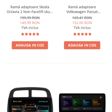
Ramă adaptoare Skoda
Ramă adaptoare
Octavia 2 Non-Facelift (Auto
Volkswagen Passat
A/C) 2004-2009 - fațetă
B6/B7/CC 2011-2015 -
199,99 RON
169,41 RON
213×133 (RNS 510 / RCD
navigație Android 10.1″,
149,99 RON
152,00 RON
330), montaj dedicat
montaj dedicat
TVA inclus
TVA inclus
ADAUGA IN COS
ADAUGA IN COS