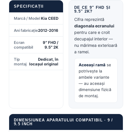
SPECIFICAȚII
Conectică BMW
DE CE 9″ FHD ȘI
9.5″ 2K?
Marcă / Model
Kia CEED
Cifra reprezintă
Conectică Volkswagen
diagonala ecranului
Ani fabricație
2012-2016
pentru care e croit
Conectică Mercedes Benz
decupajul interior —
Ecran
9″ FHD /
nu mărimea exterioară
compatibil
9.5″ 2K
Conectică Ford
a ramei.
Tip
Dedicat, în
Conectică Opel
montaj
locașul original
Aceeași ramă
se
potrivește la
Conectică Skoda
ambele variante
— au aceeași
Conectică Honda
dimensiune fizică
de montaj.
Conectică Chevrolet
Conectică Suzuki
DIMENSIUNEA APARATULUI COMPATIBIL · 9 /
9.5 INCH
Conectică Renault