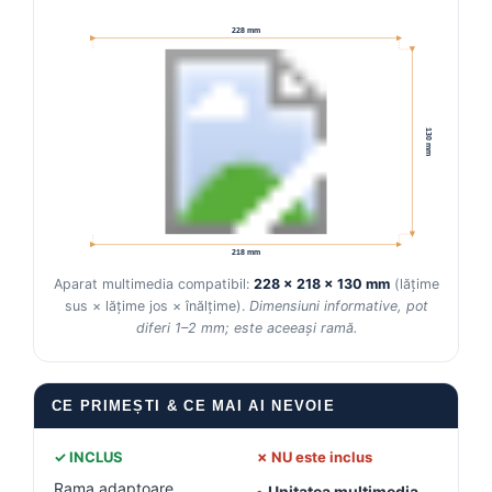
228 mm
Conectică Kia
Conectică Hyundai
130 mm
Conectică Mitsubishi
Lumini ambientale
218 mm
Aparat multimedia compatibil:
228 × 218 × 130 mm
(lățime
sus × lățime jos × înălțime).
Dimensiuni informative, pot
diferi 1–2 mm; este aceeași ramă.
CE PRIMEȘTI & CE MAI AI NEVOIE
✓ INCLUS
✗ NU este inclus
Rama adaptoare
•
Unitatea multimedia