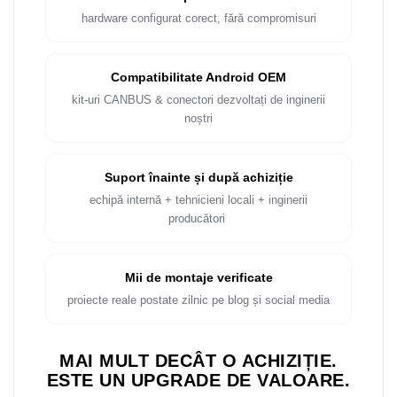
Rame adaptoare Dacia
hardware configurat corect, fără compromisuri
Rame adaptoare Audi
Compatibilitate Android OEM
Rame adaptoare BMW
kit-uri CANBUS & conectori dezvoltați de inginerii
noștri
Rame adaptoare Seat
Rame adaptoare Renault
Suport înainte și după achiziție
echipă internă + tehnicieni locali + inginerii
Rame adaptoare Volvo
producători
Rame adaptoare Honda
Mii de montaje verificate
Rame Adaptoare Porsche
proiecte reale postate zilnic pe blog și social media
Rame adaptoare Peugeot
MAI MULT DECÂT O ACHIZIȚIE.
Rame adaptoare Citroen
ESTE UN UPGRADE DE VALOARE.