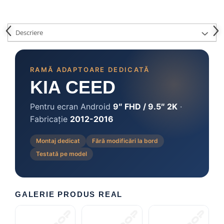
Camere marșarier auto
Camere marșarier universale
Descriere
Camere Skoda
RAMĂ ADAPTOARE DEDICATĂ
Camere Volkswagen
KIA CEED
Camere Mercedes Benz
Pentru ecran Android
9″ FHD / 9.5″ 2K
·
Fabricație
2012-2016
Camere Audi
Montaj dedicat
Fără modificări la bord
Camere BMW
Testată pe model
Camere Ford
Camere Opel
GALERIE PRODUS REAL
Camere Iveco