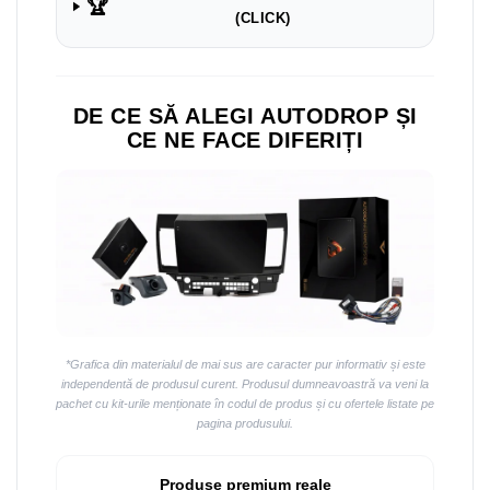
Navigații auto universale
🏆
(CLICK)
Navigații universale 2DIN
Navigații universale 1DIN
DE CE SĂ ALEGI AUTODROP ȘI
Rame adaptoare auto
CE NE FACE DIFERIȚI
Rame adaptoare auto
Rame adaptoare Volkswagen
Rame adaptoare Ford
Rame adaptoare M-Benz
Rame adaptoare Opel
*Grafica din materialul de mai sus are caracter pur informativ și este
independentă de produsul curent. Produsul dumneavoastră va veni la
Rame adaptoare Skoda
pachet cu kit-urile menționate în codul de produs și cu ofertele listate pe
pagina produsului.
Rame adaptoare Suzuki
Produse premium reale