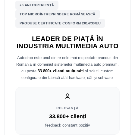
+6 ANI EXPERIENȚĂ
Nissan
TOP MICROÎNTREPRINDERE ROMÂNEASCĂ
PRODUSE CERTIFICATE CONFORM 2014/30/EU
Mitsubishi
LEADER DE PIAȚĂ ÎN
Land Rover
INDUSTRIA MULTIMEDIA AUTO
Mazda
Autodrop este unul dintre cele mai respectate branduri din
România în domeniul sistemelor multimedia auto premium,
Honda
cu peste
33.800+ clienți mulțumiți
și soluții custom
configurate din fabrică atât hardware, cât și software.
Citroen
Isuzu
RELEVANȚĂ
Chrysler
33.800+ clienți
Subaru
feedback constant pozitiv