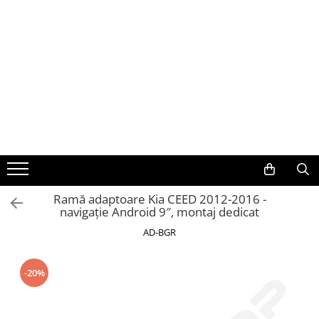
Toate Produsele
Navigații auto dedicate
Navigatii Dedicate
BMW
Volkswagen
Ramă adaptoare Kia CEED 2012-2016 -
navigație Android 9″, montaj dedicat
Audi
AD-BGR
Mercedes Benz
-20%
Ford
Skoda