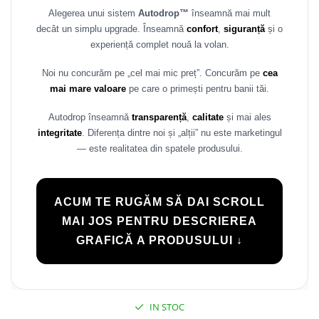
Alegerea unui sistem
Autodrop™
înseamnă mai mult
decât un simplu upgrade. Înseamnă
confort
,
siguranță
și o
experiență complet nouă la volan.
Noi nu concurăm pe „cel mai mic preț”. Concurăm pe
cea
mai mare valoare
pe care o primești pentru banii tăi.
Autodrop înseamnă
transparență
,
calitate
și mai ales
integritate
. Diferența dintre noi și „alții” nu este marketingul
— este realitatea din spatele produsului.
ACUM TE RUGĂM SĂ DAI SCROLL
MAI JOS PENTRU DESCRIEREA
GRAFICĂ A PRODUSULUI ↓
IN STOC