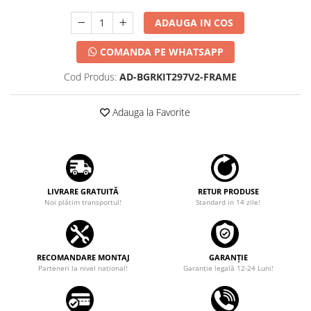
ADAUGA IN COS
COMANDA PE WHATSAPP
Cod Produs:
AD-BGRKIT297V2-FRAME
Adauga la Favorite
LIVRARE GRATUITĂ
RETUR PRODUSE
Noi plătim transportul!
Standard in 14 zile!
RECOMANDARE MONTAJ
GARANȚIE
Parteneri la nivel național!
Garanţie legală 12-24 Luni!