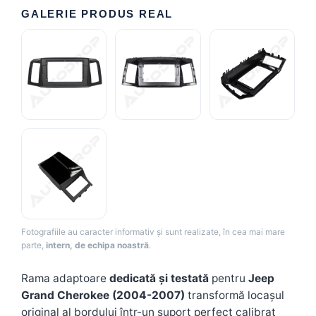
GALERIE PRODUS REAL
Fotografiile au caracter informativ și sunt realizate, în cea mai mare
parte,
intern, de echipa noastră
.
Rama adaptoare
dedicată și testată
pentru
Jeep
Grand Cherokee (2004-2007)
transformă locașul
original al bordului într-un suport perfect calibrat