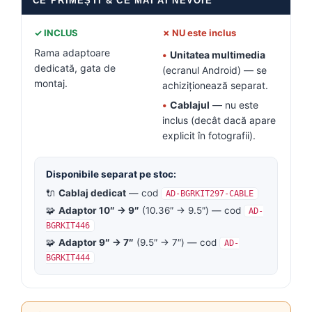
CE PRIMEȘTI & CE MAI AI NEVOIE
✓ INCLUS
✗ NU este inclus
Rama adaptoare
•
Unitatea multimedia
dedicată, gata de
(ecranul Android) — se
montaj.
achiziționează separat.
•
Cablajul
— nu este
inclus (decât dacă apare
explicit în fotografii).
Disponibile separat pe stoc:
🔌
Cablaj dedicat
— cod
AD-BGRKIT297-CABLE
🧩
Adaptor 10″ → 9″
(10.36″ → 9.5″) — cod
AD-
BGRKIT446
🧩
Adaptor 9″ → 7″
(9.5″ → 7″) — cod
AD-
BGRKIT444