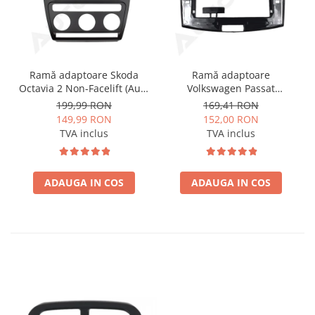
Ramă adaptoare Skoda
Ramă adaptoare
Octavia 2 Non-Facelift (Auto
Volkswagen Passat
A/C) 2004-2009 - fațetă
B6/B7/CC 2011-2015 -
199,99 RON
169,41 RON
213×133 (RNS 510 / RCD
navigație Android 10.1″,
149,99 RON
152,00 RON
330), montaj dedicat
montaj dedicat
TVA inclus
TVA inclus
ADAUGA IN COS
ADAUGA IN COS