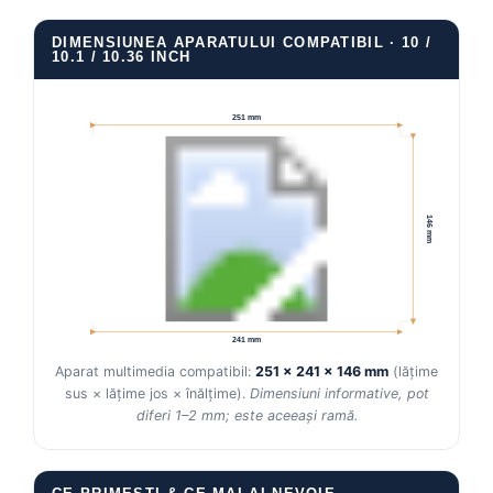
DIMENSIUNEA APARATULUI COMPATIBIL · 10 /
10.1 / 10.36 INCH
251 mm
146 mm
241 mm
Aparat multimedia compatibil:
251 × 241 × 146 mm
(lățime
sus × lățime jos × înălțime).
Dimensiuni informative, pot
diferi 1–2 mm; este aceeași ramă.