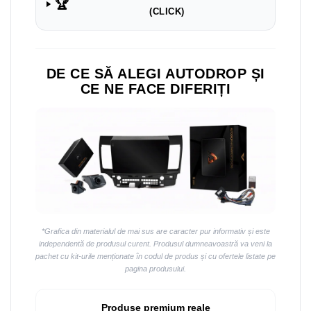
🏆
(CLICK)
DE CE SĂ ALEGI AUTODROP ȘI
CE NE FACE DIFERIȚI
*Grafica din materialul de mai sus are caracter pur informativ și este
independentă de produsul curent. Produsul dumneavoastră va veni la
pachet cu kit-urile menționate în codul de produs și cu ofertele listate pe
pagina produsului.
Produse premium reale