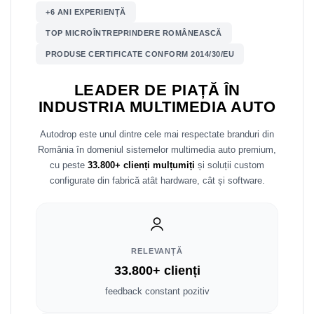
+6 ANI EXPERIENȚĂ
Mitsubishi
Rame adaptoare Mazda
TOP MICROÎNTREPRINDERE ROMÂNEASCĂ
Land Rover
Rame adaptoare Kia
PRODUSE CERTIFICATE CONFORM 2014/30/EU
LEADER DE PIAȚĂ ÎN
Mazda
Rame adaptoare Alfa Romeo
INDUSTRIA MULTIMEDIA AUTO
Honda
Rame adaptoare Nissan
Autodrop este unul dintre cele mai respectate branduri din
România în domeniul sistemelor multimedia auto premium,
Citroen
Rame adaptoare Fiat
cu peste
33.800+ clienți mulțumiți
și soluții custom
configurate din fabrică atât hardware, cât și software.
Isuzu
Rame adaptoare Hyundai
Chrysler
Rame adaptoare Chevrolet
Subaru
Rame adaptoare Mitsubishi
RELEVANȚĂ
33.800+ clienți
Smart
Rame adaptoare Jeep
feedback constant pozitiv