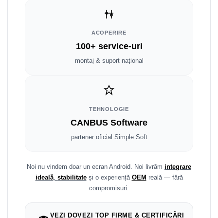
Fiat
Rame adaptoare Dodge
Jeep
Rame adaptoare Chrysler
ACOPERIRE
Volvo
Rame adaptoare Isuzu
100+ service-uri
montaj & suport național
Iveco
Rame adaptoare Subaru
Porsche
Rame adaptoare Iveco
TEHNOLOGIE
Ssangyong
Rame adaptoare Smart
CANBUS Software
Daihatsu
Rame adaptoare Land Rover
partener oficial Simple Soft
Dodge
Rame adaptoare Ssangyong
Noi nu vindem doar un ecran Android. Noi livrăm
integrare
Rame adaptoare Hummer
ideală
,
stabilitate
și o experiență
OEM
reală — fără
compromisuri.
VEZI DOVEZI TOP FIRME & CERTIFICĂRI