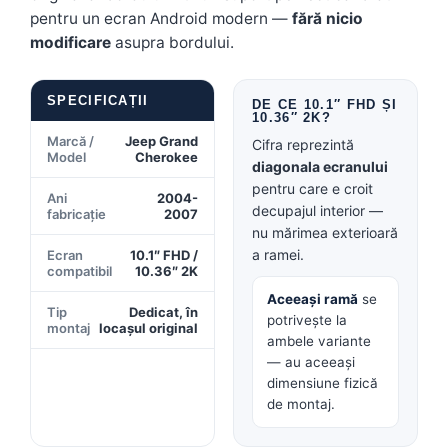
pentru un ecran Android modern —
fără nicio
modificare
asupra bordului.
SPECIFICAȚII
DE CE 10.1″ FHD ȘI
10.36″ 2K?
Marcă /
Jeep Grand
Cifra reprezintă
Model
Cherokee
diagonala ecranului
pentru care e croit
Ani
2004-
decupajul interior —
fabricație
2007
nu mărimea exterioară
a ramei.
Ecran
10.1″ FHD /
compatibil
10.36″ 2K
Aceeași ramă
se
Tip
Dedicat, în
potrivește la
montaj
locașul original
ambele variante
— au aceeași
dimensiune fizică
de montaj.