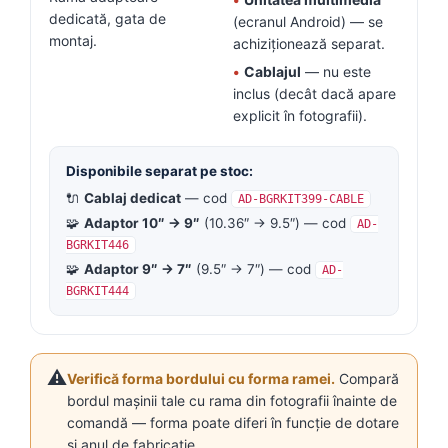
dedicată, gata de
(ecranul Android) — se
montaj.
achiziționează separat.
•
Cablajul
— nu este
inclus (decât dacă apare
explicit în fotografii).
Disponibile separat pe stoc:
🔌
Cablaj dedicat
— cod
AD-BGRKIT399-CABLE
🧩
Adaptor 10″ → 9″
(10.36″ → 9.5″) — cod
AD-
BGRKIT446
🧩
Adaptor 9″ → 7″
(9.5″ → 7″) — cod
AD-
BGRKIT444
⚠️
Verifică forma bordului cu forma ramei.
Compară
bordul mașinii tale cu rama din fotografii înainte de
comandă — forma poate diferi în funcție de dotare
și anul de fabricație.