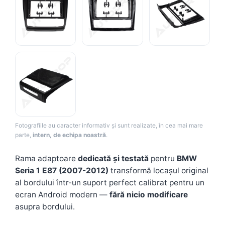
Camere Renault
Camere Fiat
Camere Citroen
Camere Peugeot
Camere Fiat
Fotografiile au caracter informativ și sunt realizate, în cea mai mare
Camere înregistrare trafic
parte,
intern, de echipa noastră
.
Accesorii multimedia
Rama adaptoare
dedicată și testată
pentru
BMW
Seria 1 E87 (2007-2012)
transformă locașul original
Conectică Auto
al bordului într-un suport perfect calibrat pentru un
Conectică Auto
ecran Android modern —
fără nicio modificare
asupra bordului.
Conectică Audi