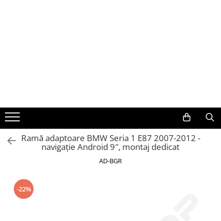
Toate Produsele
Navigații auto dedicate
Navigatii Dedicate
BMW
Volkswagen
Ramă adaptoare BMW Seria 1 E87 2007-2012 -
navigație Android 9″, montaj dedicat
Audi
AD-BGR
Mercedes Benz
-22%
Ford
Skoda