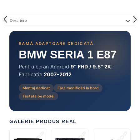
Camere marșarier auto
Camere marșarier universale
Descriere
Camere Skoda
RAMĂ ADAPTOARE DEDICATĂ
Camere Volkswagen
BMW SERIA 1 E87
Camere Mercedes Benz
Pentru ecran Android
9″ FHD / 9.5″ 2K
·
Fabricație
2007-2012
Camere Audi
Montaj dedicat
Fără modificări la bord
Camere BMW
Testată pe model
Camere Ford
Camere Opel
GALERIE PRODUS REAL
Camere Iveco