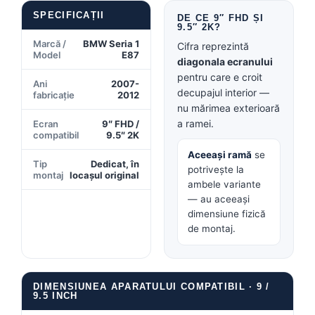
SPECIFICAȚII
Conectică BMW
DE CE 9″ FHD ȘI
9.5″ 2K?
Marcă /
BMW Seria 1
Cifra reprezintă
Conectică Volkswagen
Model
E87
diagonala ecranului
pentru care e croit
Conectică Mercedes Benz
Ani
2007-
decupajul interior —
fabricație
2012
nu mărimea exterioară
Conectică Ford
a ramei.
Ecran
9″ FHD /
compatibil
9.5″ 2K
Conectică Opel
Aceeași ramă
se
Tip
Dedicat, în
potrivește la
montaj
locașul original
Conectică Skoda
ambele variante
— au aceeași
Conectică Honda
dimensiune fizică
de montaj.
Conectică Chevrolet
Conectică Suzuki
DIMENSIUNEA APARATULUI COMPATIBIL · 9 /
9.5 INCH
Conectică Renault