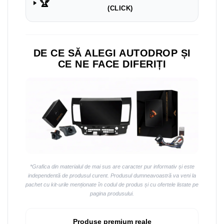
Navigații auto universale
🏆
(CLICK)
Navigații universale 2DIN
Navigații universale 1DIN
DE CE SĂ ALEGI AUTODROP ȘI
Rame adaptoare auto
CE NE FACE DIFERIȚI
Rame adaptoare auto
Rame adaptoare Volkswagen
Rame adaptoare Ford
Rame adaptoare M-Benz
Rame adaptoare Opel
*Grafica din materialul de mai sus are caracter pur informativ și este
independentă de produsul curent. Produsul dumneavoastră va veni la
Rame adaptoare Skoda
pachet cu kit-urile menționate în codul de produs și cu ofertele listate pe
pagina produsului.
Rame adaptoare Suzuki
Produse premium reale