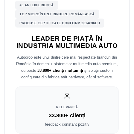
+6 ANI EXPERIENȚĂ
Nissan
TOP MICROÎNTREPRINDERE ROMÂNEASCĂ
PRODUSE CERTIFICATE CONFORM 2014/30/EU
Mitsubishi
LEADER DE PIAȚĂ ÎN
Land Rover
INDUSTRIA MULTIMEDIA AUTO
Mazda
Autodrop este unul dintre cele mai respectate branduri din
România în domeniul sistemelor multimedia auto premium,
Honda
cu peste
33.800+ clienți mulțumiți
și soluții custom
configurate din fabrică atât hardware, cât și software.
Citroen
Isuzu
RELEVANȚĂ
Chrysler
33.800+ clienți
Subaru
feedback constant pozitiv