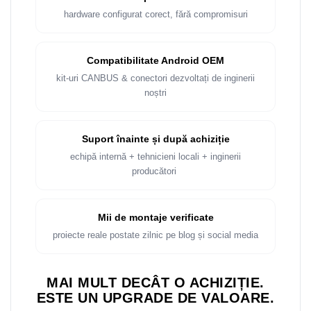
Rame adaptoare Dacia
hardware configurat corect, fără compromisuri
Rame adaptoare Audi
Compatibilitate Android OEM
Rame adaptoare BMW
kit-uri CANBUS & conectori dezvoltați de inginerii
noștri
Rame adaptoare Seat
Rame adaptoare Renault
Suport înainte și după achiziție
echipă internă + tehnicieni locali + inginerii
Rame adaptoare Volvo
producători
Rame adaptoare Honda
Mii de montaje verificate
Rame Adaptoare Porsche
proiecte reale postate zilnic pe blog și social media
Rame adaptoare Peugeot
MAI MULT DECÂT O ACHIZIȚIE.
Rame adaptoare Citroen
ESTE UN UPGRADE DE VALOARE.