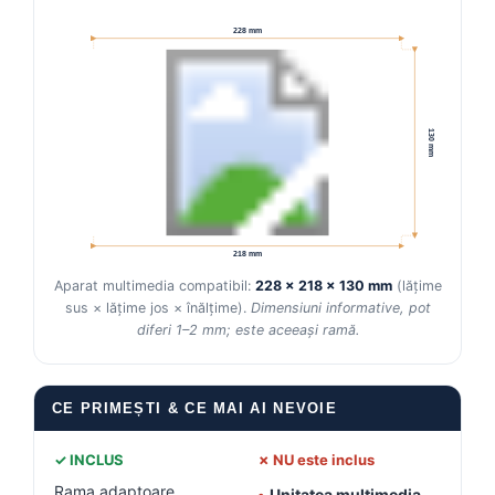
228 mm
Conectică Kia
Conectică Hyundai
130 mm
Conectică Mitsubishi
Lumini ambientale
218 mm
Aparat multimedia compatibil:
228 × 218 × 130 mm
(lățime
sus × lățime jos × înălțime).
Dimensiuni informative, pot
diferi 1–2 mm; este aceeași ramă.
CE PRIMEȘTI & CE MAI AI NEVOIE
✓ INCLUS
✗ NU este inclus
Rama adaptoare
•
Unitatea multimedia