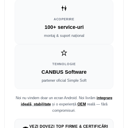
Smart
Fiat
ACOPERIRE
100+ service-uri
Jeep
montaj & suport național
Volvo
Iveco
TEHNOLOGIE
Porsche
CANBUS Software
partener oficial Simple Soft
Ssangyong
Daihatsu
Noi nu vindem doar un ecran Android. Noi livrăm
integrare
ideală
,
stabilitate
și o experiență
OEM
reală — fără
Dodge
compromisuri.
Navigații auto universale
VEZI DOVEZI TOP FIRME & CERTIFICĂRI