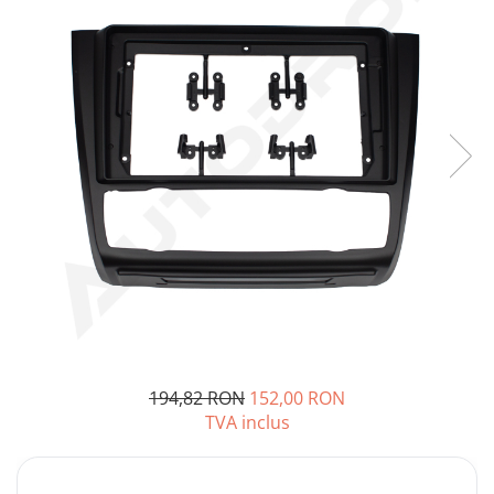
Opel
Dacia
Peugeot
Hyundai
Toyota
Seat
Kia
Chevrolet
194,82 RON
152,00 RON
TVA inclus
Suzuki
Renault