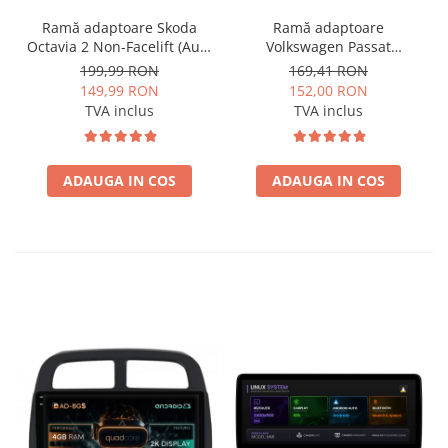
Ramă adaptoare Skoda
Ramă adaptoare
Octavia 2 Non-Facelift (Auto
Volkswagen Passat
A/C) 2004-2009 - fațetă
B6/B7/CC 2011-2015 -
199,99 RON
169,41 RON
213×133 (RNS 510 / RCD
navigație Android 10.1″,
149,99 RON
152,00 RON
330), montaj dedicat
montaj dedicat
TVA inclus
TVA inclus
ADAUGA IN COS
ADAUGA IN COS