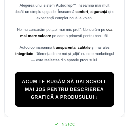
Alegerea unui sistem
Autodrop™
înseamnă mai mult
Rame adaptoare Daihatsu
decât un simplu upgrade. Înseamnă
confort
,
siguranță
și o
experiență complet nouă la volan.
Rame adaptoare Mazda
Noi nu concurăm pe „cel mai mic preț”. Concurăm pe
cea
Rame adaptoare Kia
mai mare valoare
pe care o primești pentru banii tăi.
Rame adaptoare Alfa Romeo
Autodrop înseamnă
transparență
,
calitate
și mai ales
integritate
. Diferența dintre noi și „alții” nu este marketingul
Rame adaptoare Nissan
— este realitatea din spatele produsului.
Rame adaptoare Fiat
ACUM TE RUGĂM SĂ DAI SCROLL
Rame adaptoare Hyundai
MAI JOS PENTRU DESCRIEREA
GRAFICĂ A PRODUSULUI ↓
Rame adaptoare Chevrolet
Rame adaptoare Mitsubishi
IN STOC
Rame adaptoare Jeep