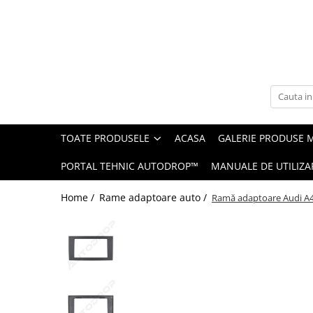
Toate Produsele
Navigații auto dedicate
Navigatii Dedicate
TOATE PRODUSELE
ACASA
GALERIE PRODUSE 
BMW
PORTAL TEHNIC AUTODROP™
MANUALE DE UTILIZA
Volkswagen
Home /
Rame adaptoare auto /
Ramă adaptoare Audi A4 
Audi
Mercedes Benz
Ford
Skoda