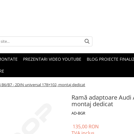
MONTATE
PREZENTARI VIDEO YOUTUBE
BLOG PROIECTE FINALI
RE
B6/B7 - 2DIN universal 178×102, montaj dedicat
Ramă adaptoare Audi A
montaj dedicat
AD-BGR
135,00 RON
TVA inclus