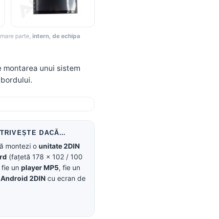
i mare parte,
intern, de echipa
 montarea unui sistem
 bordului.
OTRIVEȘTE DACĂ…
să montezi o
unitate 2DIN
rd
(fațetă 178 × 102 / 100
fie un
player MP5
, fie un
 Android 2DIN
cu ecran de