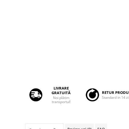
Rame adaptoare Dacia
Rame adaptoare Audi
Rame adaptoare BMW
Rame adaptoare Seat
Rame adaptoare Renault
Rame adaptoare Volvo
Rame adaptoare Honda
LIVRARE
RETUR PRODU
GRATUITĂ
Rame Adaptoare Porsche
Standard in 14 zi
Noi plătim
transportul!
Rame adaptoare Peugeot
Rame adaptoare Citroen