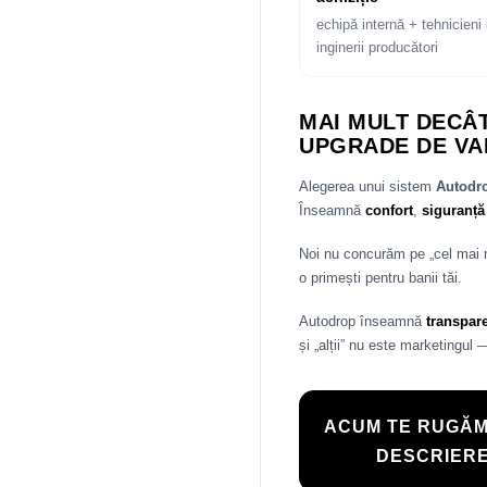
echipă internă + tehnicieni 
inginerii producători
MAI MULT DECÂT
UPGRADE DE VA
Alegerea unui sistem
Autod
Înseamnă
confort
,
siguranță
Noi nu concurăm pe „cel mai
o primești pentru banii tăi.
Autodrop înseamnă
transpar
și „alții” nu este marketingul 
ACUM TE RUGĂM
DESCRIERE