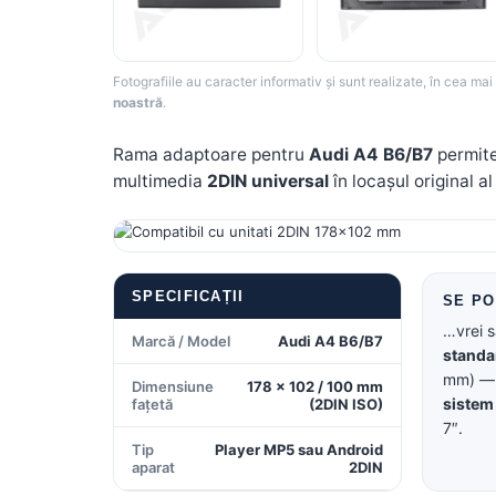
Rame adaptoare Dodge
Fotografiile au caracter informativ și sunt realizate, în cea ma
Rame adaptoare Chrysler
noastră
.
Rame adaptoare Isuzu
Rama adaptoare pentru
Audi A4 B6/B7
permite
multimedia
2DIN universal
în locașul original al
Rame adaptoare Subaru
Rame adaptoare Iveco
Rame adaptoare Smart
SPECIFICAȚII
SE P
…vrei 
Marcă / Model
Audi A4 B6/B7
Rame adaptoare Land Rover
standa
mm) — 
Dimensiune
178 × 102 / 100 mm
Rame adaptoare Ssangyong
sistem
fațetă
(2DIN ISO)
Rame adaptoare Hummer
7″.
Tip
Player MP5 sau Android
aparat
2DIN
Camere marșarier auto