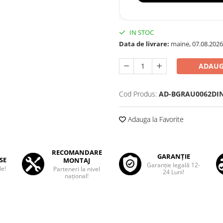
IN STOC
Data de livrare:
maine, 07.08.2026
ADAUG
Cod Produs:
AD-BGRAU0062DI
Adauga la Favorite
RECOMANDARE
GARANȚIE
SE
MONTAJ
Garanţie legală 12-
le!
Parteneri la nivel
24 Luni!
național!