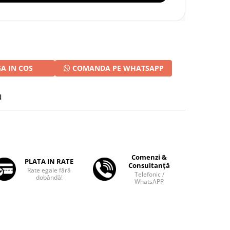
A IN COS
COMANDA PE WHATSAPP
N
Comenzi &
PLATA IN RATE
Consultanță
Rate egale fără
Telefonic /
dobândă!
WhatsAPP