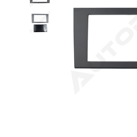
Opel
Dacia
Peugeot
Hyundai
Toyota
Seat
Kia
Chevrolet
Suzuki
Renault