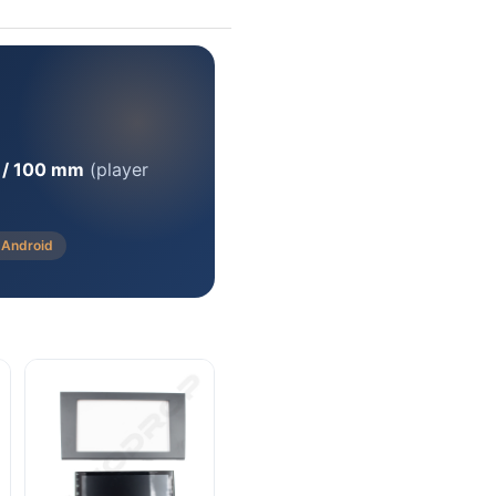
 / 100 mm
(player
 Android