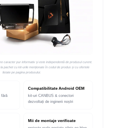
are caracter pur informativ și este independentă de produsul curent.
 pachet cu kit-urile menționate în codul de produs și cu ofertele
listate pe pagina produsului.
Compatibilitate Android OEM
 fără
kit-uri CANBUS & conectori
dezvoltați de inginerii noștri
Mii de montaje verificate