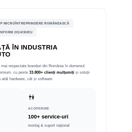
P MICROÎNTREPRINDERE ROMÂNEASCĂ
NFORM 2014/30/EU
ȚĂ ÎN INDUSTRIA
UTO
e mai respectate branduri din România în domeniul
premium, cu peste
33.800+ clienți mulțumiți
și soluții
 atât hardware, cât și software.
ACOPERIRE
100+ service-uri
montaj & suport național