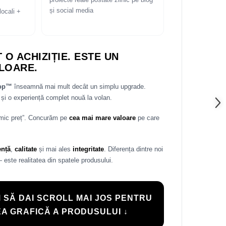
proiecte reale postate zilnic pe blog
și social media
locali +
 O ACHIZIȚIE. ESTE UN
LOARE.
rop™
înseamnă mai mult decât un simplu upgrade.
și o experiență complet nouă la volan.
 mic preț”. Concurăm pe
cea mai mare valoare
pe care
ență
,
calitate
și mai ales
integritate
. Diferența dintre noi
— este realitatea din spatele produsului.
 SĂ DAI SCROLL MAI JOS PENTRU
A GRAFICĂ A PRODUSULUI ↓