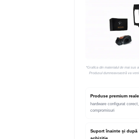
*Grafica din materialul de mai sus 
Produsul dumneavoastră va veni la
Produse premium reale
hardware configurat corect,
compromisuri
Suport înainte și după
achiziție