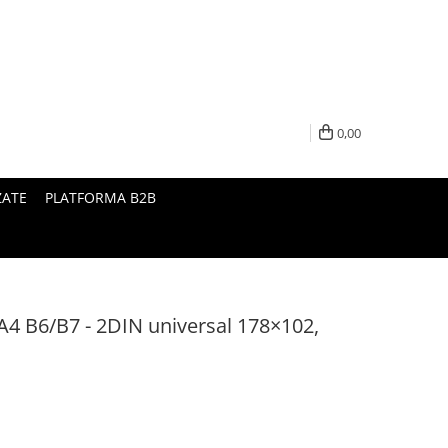
0,00
ZATE
PLATFORMA B2B
4 B6/B7 - 2DIN universal 178×102,