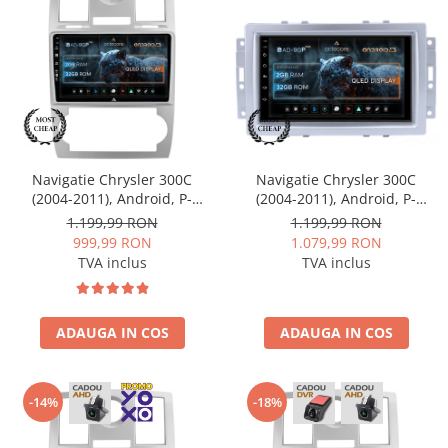
Opel
Dacia
Peugeot
Hyundai
Navigatie Chrysler 300C
Navigatie Chrysler 300C
(2004-2011), Android, P-
(2004-2011), Android, P-
Toyota
Octacore / 2GB RAM + 32GB
Octacore / 2GB RAM + 32GB
1.199,99 RON
1.199,99 RON
ROM, 9 Inch - AD-
ROM, 7 Inch - AD-
999,99 RON
1.079,99 RON
BGP9002+AD-BGRKIT421
BGP1002+AD-BGRCR004
Seat
TVA inclus
TVA inclus
Kia
ADAUGA IN COS
ADAUGA IN COS
Chevrolet
Suzuki
-14%
-18%
Renault