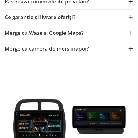
Păstrează comenzile de pe volan?
Navigații auto universale
Navigații universale 2DIN
Ce garanție și livrare oferiți?
Navigații universale 1DIN
Merge cu Waze și Google Maps?
Rame adaptoare auto
Rame adaptoare auto
Merge cu cameră de mers înapoi?
Rame adaptoare Volkswagen
Rame adaptoare Ford
Rame adaptoare M-Benz
Rame adaptoare Opel
Rame adaptoare Skoda
Rame adaptoare Suzuki