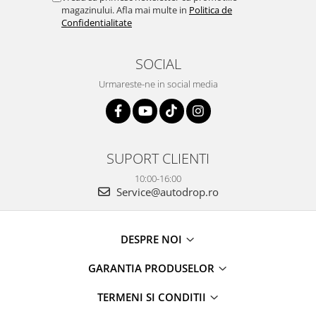
magazinului. Afla mai multe in
Politica de
Rame adaptoare Daihatsu
Confidentialitate
Rame adaptoare Mazda
SOCIAL
Rame adaptoare Kia
Urmareste-ne in social media
Rame adaptoare Alfa Romeo
Rame adaptoare Nissan
SUPORT CLIENTI
Rame adaptoare Fiat
10:00-16:00
Service@autodrop.ro
Rame adaptoare Hyundai
DESPRE NOI
Rame adaptoare Chevrolet
GARANTIA PRODUSELOR
Rame adaptoare Mitsubishi
TERMENI SI CONDITII
Rame adaptoare Jeep