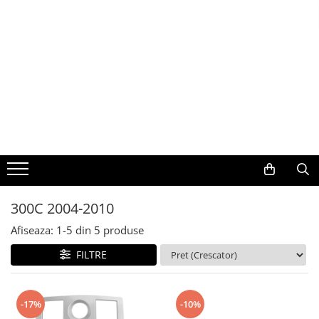
Toate Produsele
Navigații auto dedicate
Navigatii Dedicate
BMW
Volkswagen
300C 2004-2010
Audi
Afiseaza:
1-
5
din
5
produse
Mercedes Benz
FILTRE
Ford
-17%
-10%
Skoda