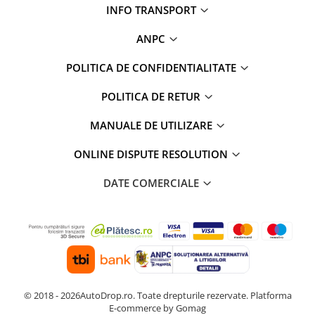
INFO TRANSPORT
Rame adaptoare Dodge
ANPC
Rame adaptoare Chrysler
POLITICA DE CONFIDENTIALITATE
Rame adaptoare Isuzu
POLITICA DE RETUR
Rame adaptoare Subaru
MANUALE DE UTILIZARE
Rame adaptoare Iveco
ONLINE DISPUTE RESOLUTION
DATE COMERCIALE
Rame adaptoare Smart
Rame adaptoare Land Rover
Rame adaptoare Ssangyong
Rame adaptoare Hummer
© 2018 - 2026AutoDrop.ro. Toate drepturile rezervate.
Platforma
Camere marșarier auto
E-commerce by Gomag