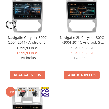
Nissan
Mitsubishi
Land Rover
Navigatie Chrysler 300C
Navigatie 2K Chrysler 300C
(2004-2011), Android, E-
(2004-2011), Android, S-
Mazda
Octacore / 2GB RAM + 32GB
Quadcore / 4GB RAM + 64GB
1.399,99 RON
1.649,99 RON
ROM, 9 Inch - AD-
ROM, 9.5 Inch - AD-
1.199,99 RON
1.349,99 RON
Honda
BGE9002+AD-BGRKIT421
BGS90042K+AD-BGRKIT421
TVA inclus
TVA inclus
Citroen
ADAUGA IN COS
ADAUGA IN COS
Isuzu
Chrysler
-11%
Subaru