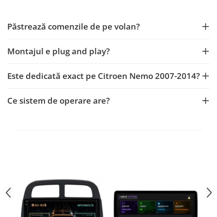
Mitsubishi
Rame adaptoare Mazda
Păstrează comenzile de pe volan?
Land Rover
Rame adaptoare Kia
Montajul e plug and play?
Mazda
Rame adaptoare Alfa Romeo
Este dedicată exact pe Citroen Nemo 2007-2014?
Honda
Rame adaptoare Nissan
Ce sistem de operare are?
Citroen
Rame adaptoare Fiat
Isuzu
Rame adaptoare Hyundai
Chrysler
Rame adaptoare Chevrolet
Subaru
Rame adaptoare Mitsubishi
Smart
Rame adaptoare Jeep