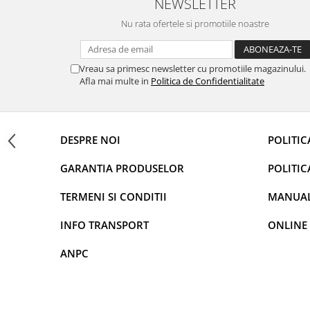
NEWSLETTER
Navigații auto universale
Navigații universale 2DIN
Nu rata ofertele si promotiile noastre
Navigații universale 1DIN
Vreau sa primesc newsletter cu promotiile magazinului.
Rame adaptoare auto
Afla mai multe in
Politica de Confidentialitate
Rame adaptoare auto
Rame adaptoare Volkswagen
DESPRE NOI
POLITIC
Rame adaptoare Ford
GARANTIA PRODUSELOR
POLITIC
Rame adaptoare M-Benz
TERMENI SI CONDITII
MANUALE
Rame adaptoare Opel
INFO TRANSPORT
ONLINE
ANPC
Rame adaptoare Skoda
Rame adaptoare Suzuki