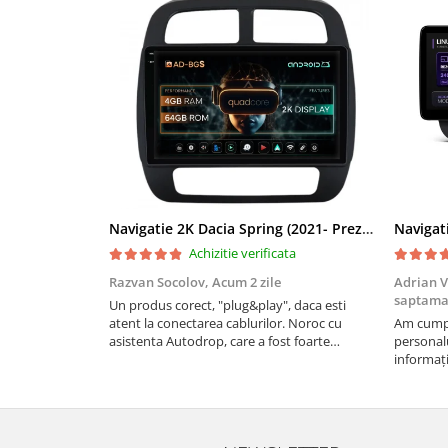
Smart
Fiat
Jeep
Volvo
Iveco
Navigatie 2K Dacia Spring (2021- Prezent), Android, S-Quadcore / 4GB RAM + 64GB ROM, 9.5 Inch - AD-BGS90042K+AD-BGRKIT366V4s
Porsche
Achizitie verificata
Razvan Socolov,
Acum 2 zile
Adrian V
Ssangyong
saptam
Un produs corect, "plug&play", daca esti
atent la conectarea cablurilor. Noroc cu
Am cumpă
Daihatsu
asistenta Autodrop, care a fost foarte
personalu
prietenoasa si dispusa sa ajute. M-a indrumat
informați
pas cu pas si mi-a atras atentia ca nu era
repetate 
Dodge
conectat cablul de video de la camera OE...
rapidă, s
revin la e
Navigații auto universale