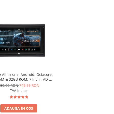
e All-in-one, Android, Octacore,
M & 32GB ROM, 7 Inch - AD-
BGP1002
950,00 RON
749,99 RON
TVA inclus
ADAUGA IN COS