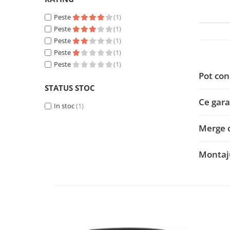
Peste
(1)
Nissan
Peste
(1)
Peste
(1)
Mitsubishi
Peste
(1)
Peste
(1)
Land Rover
Pot con
STATUS STOC
Mazda
Ce garan
In stoc
(1)
Honda
Merge 
Citroen
Montaju
Isuzu
Chrysler
Subaru