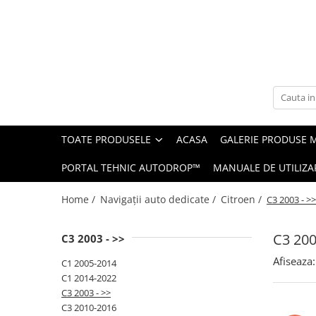
Toate Produsele
Navigații auto dedicate
Navigatii Dedicate
TOATE PRODUSELE
ACASA
GALERIE PRODUSE 
BMW
PORTAL TEHNIC AUTODROP™
MANUALE DE UTILIZA
Volkswagen
Home /
Navigații auto dedicate /
Citroen /
C3 2003 - >>
Audi
C3 200
C3 2003 - >>
Mercedes Benz
Afiseaza:
C1 2005-2014
Ford
C1 2014-2022
C3 2003 - >>
Skoda
C3 2010-2016