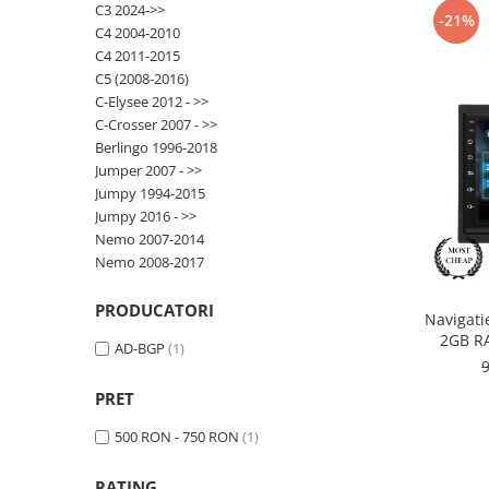
C3 2024->>
-21%
C4 2004-2010
Opel
C4 2011-2015
C5 (2008-2016)
Dacia
C-Elysee 2012 - >>
C-Crosser 2007 - >>
Peugeot
Berlingo 1996-2018
Jumper 2007 - >>
Hyundai
Jumpy 1994-2015
Jumpy 2016 - >>
Toyota
Nemo 2007-2014
Nemo 2008-2017
Seat
PRODUCATORI
Navigati
Kia
2GB RA
AD-BGP
(1)
Chevrolet
PRET
Suzuki
500 RON - 750 RON
(1)
RATING
Renault