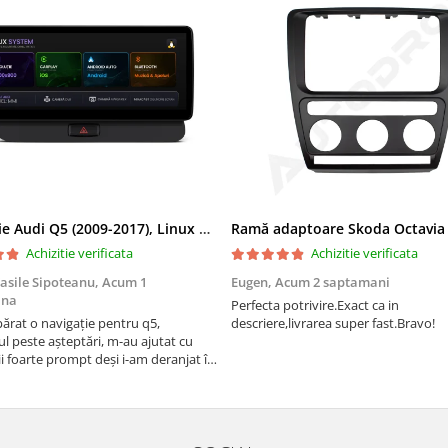
Navigatie Audi Q5 (2009-2017), Linux OS & OEM, MMI 3G, CarPlay & Android Auto Wireless, MirrorLink, Camera AHD, 12.3 Inch - AD-BGAALNXH+AD-BGRKITQ5002
Achizitie verificata
Achizitie verificata
asile Sipoteanu,
Acum 1
Eugen,
Acum 2 saptamani
ana
Perfecta potrivire.Exact ca in
rat o navigație pentru q5,
descriere,livrarea super fast.Bravo!
l peste așteptări, m-au ajutat cu
i foarte prompt deși i-am deranjat în
rânduri. Foarte serviabili, livrare
uport tehnic, totul impecabil, o să
i și pentru vi...