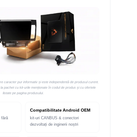
are caracter pur informativ și este independentă de produsul curent.
 pachet cu kit-urile menționate în codul de produs și cu ofertele
listate pe pagina produsului.
Compatibilitate Android OEM
 fără
kit-uri CANBUS & conectori
dezvoltați de inginerii noștri