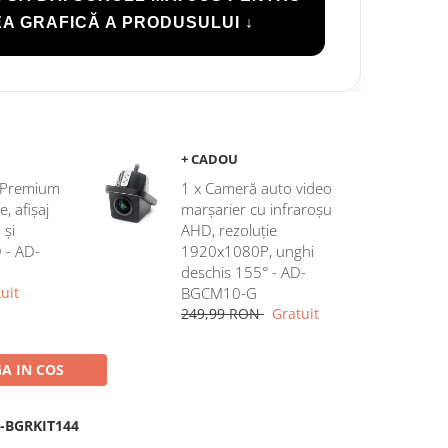
A GRAFICĂ A PRODUSULUI ↓
+ CADOU
c Premium
1 x Cameră auto video
 afișaj
marșarier cu infraroșu
 și
AHD, rezoluție
D - AD-
1920x1080P, unghi
deschis 155° - AD-
uit
BGCM10-G
249,99 RON
Gratuit
A IN COS
-BGRKIT144