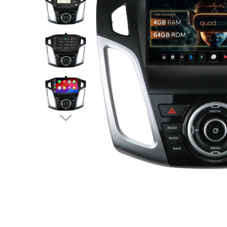
Opel
Dacia
Peugeot
Hyundai
Toyota
Seat
Kia
Chevrolet
Suzuki
Renault