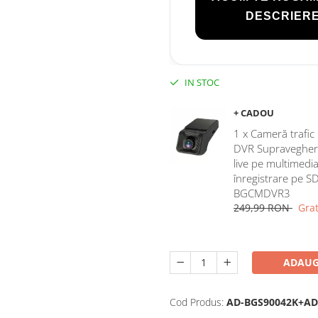
DESCRIERE
IN STOC
+ CADOU
1 x Cameră trafi
DVR Supraveghere,
live pe multimedia
înregistrare pe S
BGCMDVR3
249,99 RON
Grat
ADAUG
Cod Produs:
AD-BGS90042K+AD