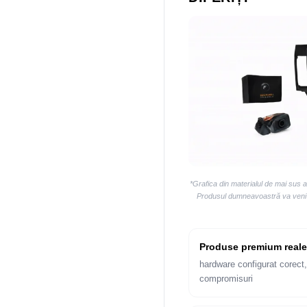
*Grafica din materialul de mai sus 
Produsul dumneavoastră va veni la
Produse premium reale
hardware configurat corect,
compromisuri