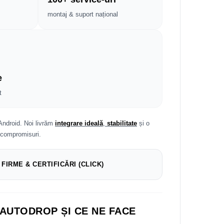
montaj & suport național
e
t
Android. Noi livrăm
integrare ideală
,
stabilitate
și o
 compromisuri.
 FIRME & CERTIFICĂRI (CLICK)
 AUTODROP ȘI CE NE FACE