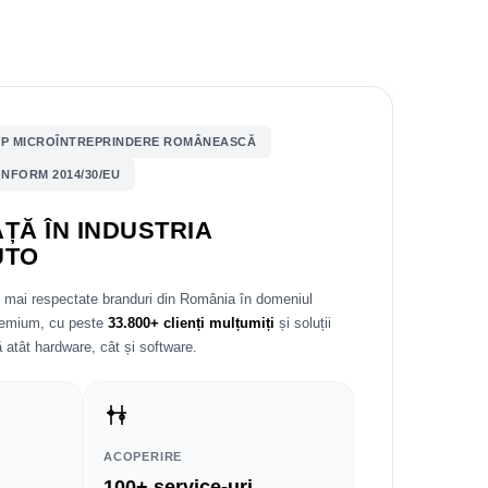
P MICROÎNTREPRINDERE ROMÂNEASCĂ
NFORM 2014/30/EU
ȚĂ ÎN INDUSTRIA
UTO
e mai respectate branduri din România în domeniul
premium, cu peste
33.800+ clienți mulțumiți
și soluții
 atât hardware, cât și software.
ACOPERIRE
100+ service-uri