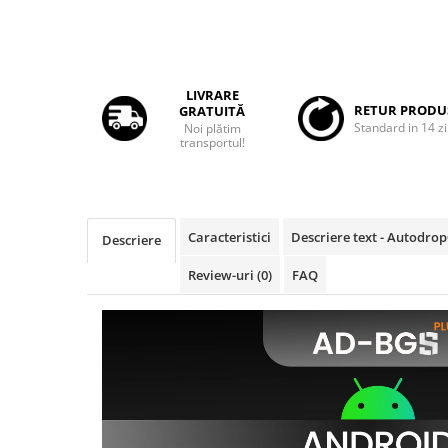
Rame adaptoare Daihatsu
Rame adaptoare Mazda
LIVRARE
RETUR PRODU
GRATUITĂ
Rame adaptoare Kia
Standard in 14 zi
Noi plătim
transportul!
Rame adaptoare Alfa Romeo
Rame adaptoare Nissan
Caracteristici
Descriere text - Autodro
Descriere
Rame adaptoare Fiat
Review-uri
(0)
FAQ
Rame adaptoare Hyundai
Rame adaptoare Chevrolet
Rame adaptoare Mitsubishi
Rame adaptoare Jeep