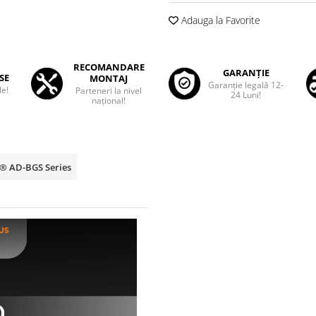
Adauga la Favorite
RECOMANDARE
GARANȚIE
SE
MONTAJ
Garanţie legală 12-
le!
Parteneri la nivel
24 Luni!
național!
p® AD-BGS Series