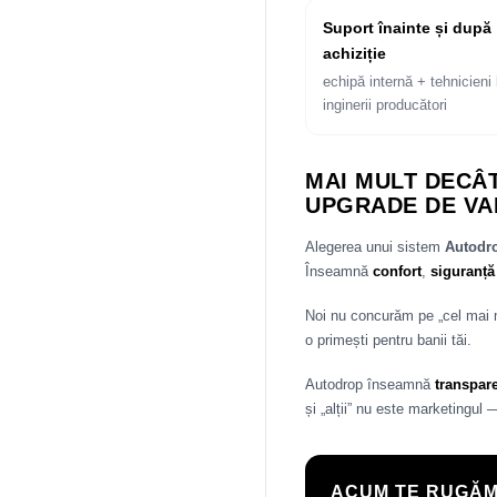
Suport înainte și după
achiziție
echipă internă + tehnicieni 
inginerii producători
MAI MULT DECÂT
UPGRADE DE VA
Alegerea unui sistem
Autod
Înseamnă
confort
,
siguranță
Noi nu concurăm pe „cel mai
o primești pentru banii tăi.
Autodrop înseamnă
transpar
și „alții” nu este marketingul 
ACUM TE RUGĂM