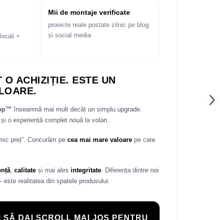
Mii de montaje verificate
proiecte reale postate zilnic pe blog
și social media
locali +
 O ACHIZIȚIE. ESTE UN
LOARE.
rop™
înseamnă mai mult decât un simplu upgrade.
și o experiență complet nouă la volan.
 mic preț”. Concurăm pe
cea mai mare valoare
pe care
ență
,
calitate
și mai ales
integritate
. Diferența dintre noi
— este realitatea din spatele produsului.
 SĂ DAI SCROLL MAI JOS PENTRU