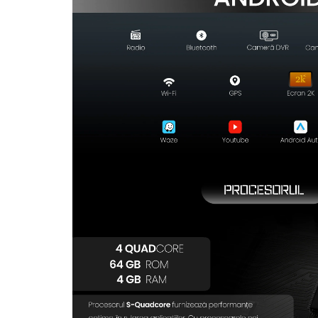
Rame adaptoare Dodge
Rame adaptoare Chrysler
Rame adaptoare Isuzu
Rame adaptoare Subaru
Rame adaptoare Iveco
Rame adaptoare Smart
Rame adaptoare Land Rover
Rame adaptoare Ssangyong
Rame adaptoare Hummer
Camere marșarier auto