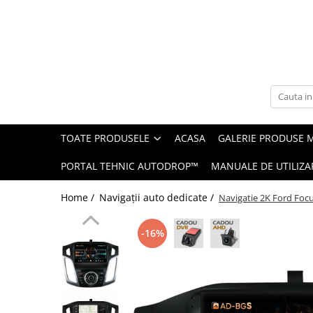
Toate Produsele
Navigații auto dedicate
Navigatii Dedicate
TOATE PRODUSELE
ACASA
GALERIE PRODUSE 
BMW
PORTAL TEHNIC AUTODROP™
MANUALE DE UTILIZA
Volkswagen
Home /
Navigații auto dedicate /
Navigatie 2K Ford Foc
Audi
-16%
Mercedes Benz
Ford
Skoda