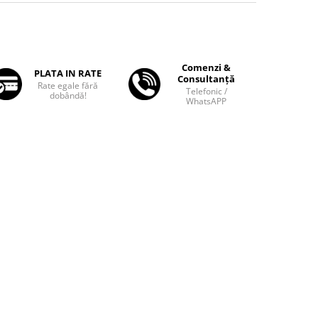
Comenzi &
PLATA IN RATE
Consultanță
Rate egale fără
Telefonic /
dobândă!
WhatsAPP