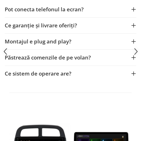
Fiat
Rame adaptoare Dodge
Pot conecta telefonul la ecran?
Jeep
Rame adaptoare Chrysler
Ce garanție și livrare oferiți?
Volvo
Rame adaptoare Isuzu
Montajul e plug and play?
Iveco
Rame adaptoare Subaru
Păstrează comenzile de pe volan?
Porsche
Rame adaptoare Iveco
Ssangyong
Rame adaptoare Smart
Ce sistem de operare are?
Daihatsu
Rame adaptoare Land Rover
Dodge
Rame adaptoare Ssangyong
Rame adaptoare Hummer