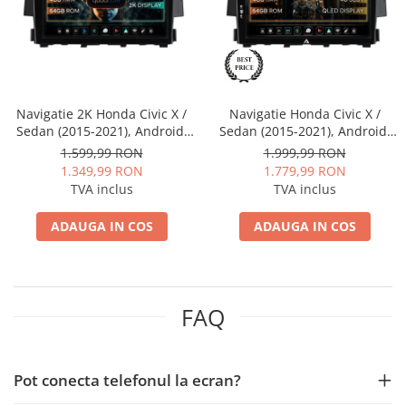
Nissan
Mitsubishi
Navigatie 2K Honda Civic X /
Navigatie Honda Civic X /
Land Rover
Sedan (2015-2021), Android,
Sedan (2015-2021), Android,
S-Quadcore / 4GB RAM +
A-Octacore / 4GB RAM + 64GB
1.599,99 RON
1.999,99 RON
Mazda
64GB ROM, 9.5 Inch - AD-
ROM, 9 Inch - AD-
1.349,99 RON
1.779,99 RON
BGS90042K+AD-BGRKIT004
BGA9004+AD-BGRKIT004
TVA inclus
TVA inclus
Honda
ADAUGA IN COS
ADAUGA IN COS
Citroen
Isuzu
FAQ
Chrysler
Subaru
Pot conecta telefonul la ecran?