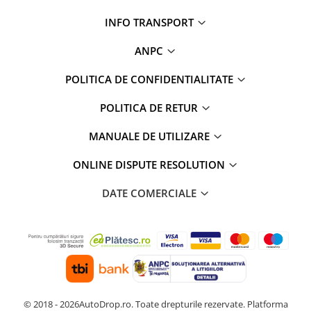
Rame adaptoare Daihatsu
INFO TRANSPORT
Rame adaptoare Mazda
ANPC
POLITICA DE CONFIDENTIALITATE
Rame adaptoare Kia
POLITICA DE RETUR
Rame adaptoare Alfa Romeo
MANUALE DE UTILIZARE
Rame adaptoare Nissan
ONLINE DISPUTE RESOLUTION
Rame adaptoare Fiat
DATE COMERCIALE
Rame adaptoare Hyundai
Rame adaptoare Chevrolet
Rame adaptoare Mitsubishi
Rame adaptoare Jeep
© 2018 - 2026AutoDrop.ro. Toate drepturile rezervate.
Platforma