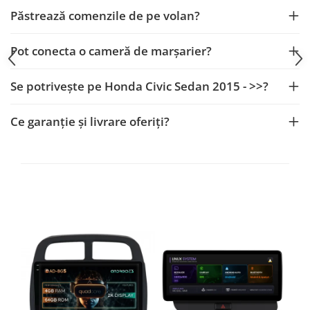
Smart
Păstrează comenzile de pe volan?
Fiat
Pot conecta o cameră de marșarier?
Jeep
Se potrivește pe Honda Civic Sedan 2015 - >>?
Volvo
Ce garanție și livrare oferiți?
Iveco
Porsche
Ssangyong
Daihatsu
Dodge
Navigații auto universale