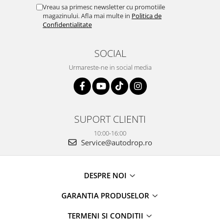
Rame adaptoare Dacia
Vreau sa primesc newsletter cu promotiile
magazinului. Afla mai multe in
Politica de
Confidentialitate
Rame adaptoare Audi
Rame adaptoare BMW
SOCIAL
Urmareste-ne in social media
Rame adaptoare Seat
Rame adaptoare Renault
SUPORT CLIENTI
Rame adaptoare Volvo
10:00-16:00
Rame adaptoare Honda
Service@autodrop.ro
Rame Adaptoare Porsche
DESPRE NOI
Rame adaptoare Peugeot
GARANTIA PRODUSELOR
Rame adaptoare Citroen
TERMENI SI CONDITII