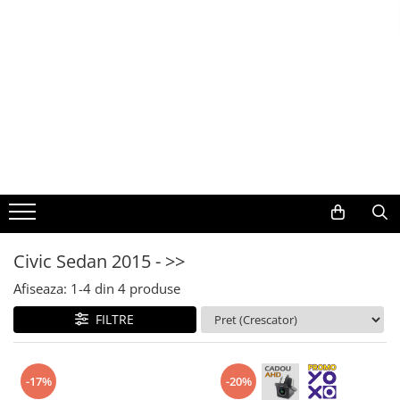
Toate Produsele
Navigații auto dedicate
Navigatii Dedicate
BMW
Volkswagen
Civic Sedan 2015 - >>
Audi
Afiseaza:
1-
4
din
4
produse
Mercedes Benz
FILTRE
Ford
-17%
-20%
Skoda