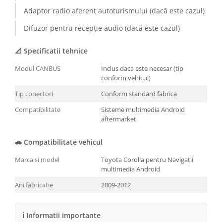
Adaptor radio aferent autoturismului (dacă este cazul)
Conectică BMW
Difuzor pentru recepție audio (dacă este cazul)
Conectică Volkswagen
📐 Specificatii tehnice
Conectică Mercedes Benz
Modul CANBUS
Inclus daca este necesar (tip
conform vehicul)
Conectică Ford
Tip conectori
Conform standard fabrica
Conectică Opel
Compatibilitate
Sisteme multimedia Android
aftermarket
Conectică Skoda
🚗 Compatibilitate vehicul
Conectică Honda
Marca si model
Toyota Corolla pentru Navigații
multimedia Android
Conectică Chevrolet
Ani fabricatie
2009-2012
Conectică Suzuki
ℹ Informatii importante
Conectică Renault