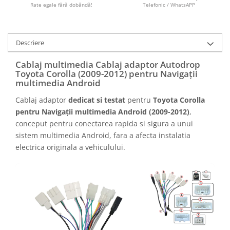
Camere marșarier auto
Rate egale fără dobândă!
Telefonic / WhatsAPP
Camere marșarier universale
Descriere
Camere Skoda
Cablaj multimedia Cablaj adaptor Autodrop
Toyota Corolla (2009-2012) pentru Navigații
Camere Volkswagen
multimedia Android
Cablaj adaptor
dedicat si testat
pentru
Toyota Corolla
Camere Mercedes Benz
pentru Navigații multimedia Android (2009-2012)
,
conceput pentru conectarea rapida si sigura a unui
Camere Audi
sistem multimedia Android, fara a afecta instalatia
electrica originala a vehiculului.
Camere BMW
Camere Ford
Camere Opel
Camere Iveco