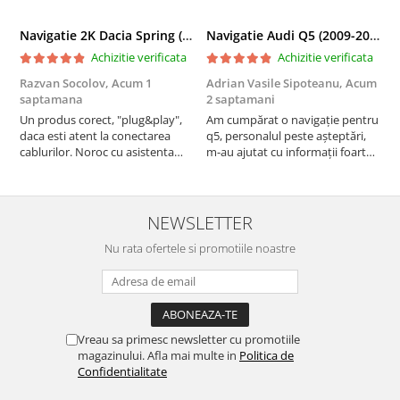
Navigatie 2K Dacia Spring (2021- Prezent), Android, S-Quadcore / 4GB RAM + 64GB ROM, 9.5 Inch - AD-BGS90042K+AD-BGRKIT366V4s
Navigatie Audi Q5 (2009-2017), Linux OS & OEM, MMI 3G, CarPlay & Android Auto Wireless, MirrorLink, Camera AHD, 12.3 Inch - AD-BGAALNXH+AD-BGRKITQ5002
Achizitie verificata
Achizitie verificata
Razvan Socolov,
Acum 1
Adrian Vasile Sipoteanu,
Acum
E
saptamana
2 saptamani
P
Un produs corect, "plug&play",
Am cumpărat o navigație pentru
d
daca esti atent la conectarea
q5, personalul peste așteptări,
f
cablurilor. Noroc cu asistenta
m-au ajutat cu informații foarte
Autodrop, care a fost foarte
prompt deși i-am deranjat în
prietenoasa si dispusa sa ajute.
repetate rânduri. Foarte
M-a indrumat pas cu pas si mi-a
serviabili, livrare rapidă, suport
atras atentia ca nu era conectat
tehnic, totul impecabil, o să revin
NEWSLETTER
cablul de video de la camera
la ei și pentru vi...
OE...
Nu rata ofertele si promotiile noastre
Vreau sa primesc newsletter cu promotiile
magazinului. Afla mai multe in
Politica de
Confidentialitate