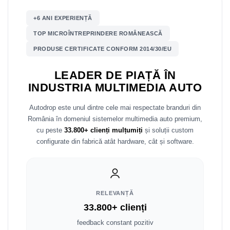
+6 ANI EXPERIENȚĂ
Nissan
TOP MICROÎNTREPRINDERE ROMÂNEASCĂ
Mitsubishi
PRODUSE CERTIFICATE CONFORM 2014/30/EU
Land Rover
LEADER DE PIAȚĂ ÎN
INDUSTRIA MULTIMEDIA AUTO
Mazda
Autodrop este unul dintre cele mai respectate branduri din
Honda
România în domeniul sistemelor multimedia auto premium,
cu peste
33.800+ clienți mulțumiți
și soluții custom
Citroen
configurate din fabrică atât hardware, cât și software.
Isuzu
Chrysler
RELEVANȚĂ
33.800+ clienți
Subaru
feedback constant pozitiv