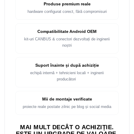
Rame adaptoare Dacia
Produse premium reale
hardware configurat corect, fără compromisuri
Rame adaptoare Audi
Rame adaptoare BMW
Compatibilitate Android OEM
kit-uri CANBUS & conectori dezvoltați de inginerii
Rame adaptoare Seat
noștri
Rame adaptoare Renault
Suport înainte și după achiziție
Rame adaptoare Volvo
echipă internă + tehnicieni locali + inginerii
producători
Rame adaptoare Honda
Rame Adaptoare Porsche
Mii de montaje verificate
proiecte reale postate zilnic pe blog și social media
Rame adaptoare Peugeot
MAI MULT DECÂT O ACHIZIȚIE.
Rame adaptoare Citroen
ESTE UN UPGRADE DE VALOARE.