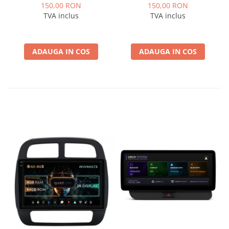
Logan / Sandero pentru
pentru Navigatii
150,00 RON
150,00 RON
Navigatii multimedia
multimedia Android
TVA inclus
TVA inclus
Android
ADAUGA IN COS
ADAUGA IN COS