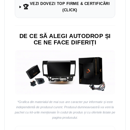
Navigații auto universale
VEZI DOVEZI TOP FIRME & CERTIFICĂRI
🏆
Navigații universale 2DIN
(CLICK)
Navigații universale 1DIN
Rame adaptoare auto
DE CE SĂ ALEGI AUTODROP ȘI
Rame adaptoare auto
CE NE FACE DIFERIȚI
Rame adaptoare Volkswagen
Rame adaptoare Ford
Rame adaptoare M-Benz
Rame adaptoare Opel
*Grafica din materialul de mai sus are caracter pur informativ și este
Rame adaptoare Skoda
independentă de produsul curent. Produsul dumneavoastră va veni la
pachet cu kit-urile menționate în codul de produs și cu ofertele listate pe
pagina produsului.
Rame adaptoare Suzuki