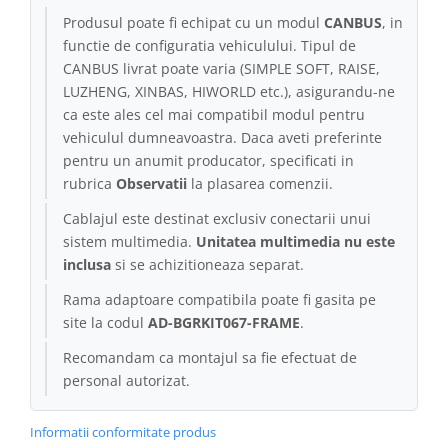
Produsul poate fi echipat cu un modul
CANBUS
, in
Conectică Kia
functie de configuratia vehiculului. Tipul de
CANBUS livrat poate varia (SIMPLE SOFT, RAISE,
Conectică Hyundai
LUZHENG, XINBAS, HIWORLD etc.), asigurandu-ne
ca este ales cel mai compatibil modul pentru
Conectică Mitsubishi
vehiculul dumneavoastra. Daca aveti preferinte
pentru un anumit producator, specificati in
Lumini ambientale
rubrica
Observatii
la plasarea comenzii.
Cablajul este destinat exclusiv conectarii unui
sistem multimedia.
Unitatea multimedia nu este
inclusa
si se achizitioneaza separat.
Rama adaptoare compatibila poate fi gasita pe
site la codul
AD-BGRKIT067-FRAME
.
Recomandam ca montajul sa fie efectuat de
personal autorizat.
Informatii conformitate produs