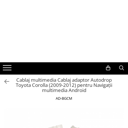
Toate Produsele
Navigații auto dedicate
Navigatii Dedicate
BMW
Volkswagen
Cablaj multimedia Cablaj adaptor Autodrop
Toyota Corolla (2009-2012) pentru Navigații
Audi
multimedia Android
Mercedes Benz
AD-BGCM
Ford
Skoda