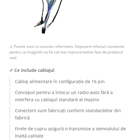
Camere Renault
Camere Fiat
Camere Citroen
⚠ Pozele sunt cu caracter informativ. Depunem eforturi constante
Camere Peugeot
pentru ca imaginile sa fie cat mai reprezentative fata de produsul
real.
Camere Fiat
✓ Ce include cablajul
Camere înregistrare trafic
Cablaj alimentare în configurație de 16 pin
Conceput pentru a înlocui un radio auto fără a
Accesorii multimedia
interfera cu cablajul standard al mașinii
Conectică Auto
Conectorii sunt fabricați conform standardelor din
fabrică
Conectică Auto
Firele de cupru asigură o transmisie a semnalului de
Conectică Audi
înaltă calitate