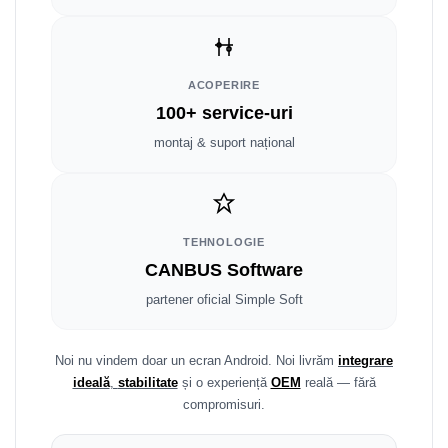
Smart
Fiat
ACOPERIRE
Jeep
100+ service-uri
montaj & suport național
Volvo
Iveco
Porsche
TEHNOLOGIE
CANBUS Software
Ssangyong
partener oficial Simple Soft
Daihatsu
Noi nu vindem doar un ecran Android. Noi livrăm
integrare
Dodge
ideală
,
stabilitate
și o experiență
OEM
reală — fără
compromisuri.
Navigații auto universale