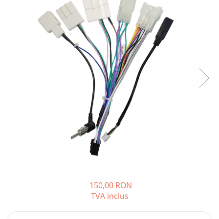
Opel
Dacia
Peugeot
Hyundai
Toyota
Seat
Kia
Chevrolet
150,00 RON
TVA inclus
Suzuki
Renault