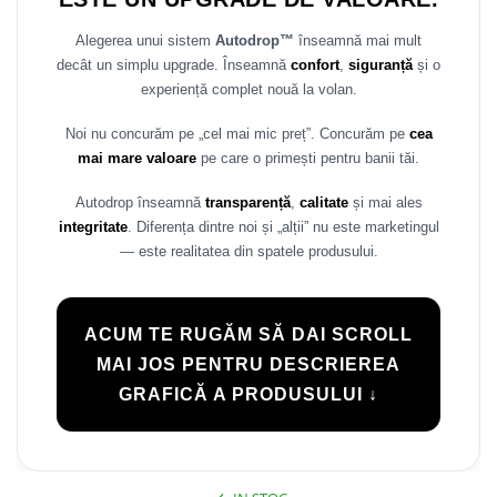
Alegerea unui sistem
Autodrop™
înseamnă mai mult
decât un simplu upgrade. Înseamnă
confort
,
siguranță
și o
experiență complet nouă la volan.
Noi nu concurăm pe „cel mai mic preț”. Concurăm pe
cea
mai mare valoare
pe care o primești pentru banii tăi.
Autodrop înseamnă
transparență
,
calitate
și mai ales
integritate
. Diferența dintre noi și „alții” nu este marketingul
— este realitatea din spatele produsului.
ACUM TE RUGĂM SĂ DAI SCROLL
MAI JOS PENTRU DESCRIEREA
GRAFICĂ A PRODUSULUI ↓