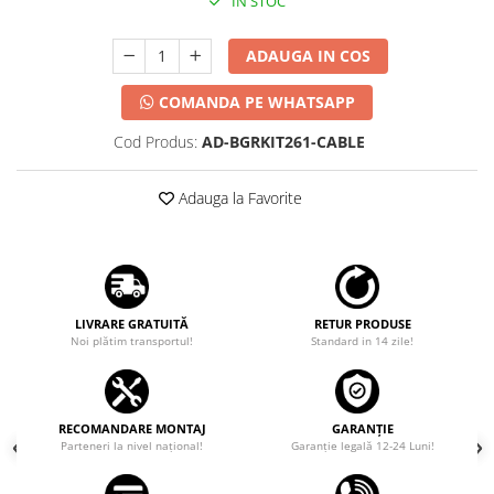
IN STOC
ADAUGA IN COS
COMANDA PE WHATSAPP
Cod Produs:
AD-BGRKIT261-CABLE
Adauga la Favorite
LIVRARE GRATUITĂ
RETUR PRODUSE
Noi plătim transportul!
Standard in 14 zile!
RECOMANDARE MONTAJ
GARANȚIE
Parteneri la nivel național!
Garanţie legală 12-24 Luni!