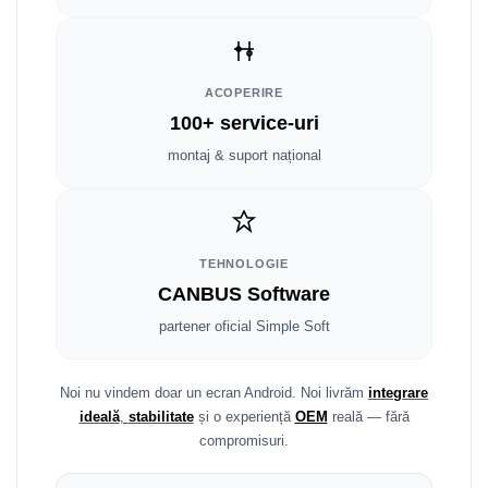
Fiat
Rame adaptoare Dodge
Jeep
Rame adaptoare Chrysler
ACOPERIRE
Volvo
Rame adaptoare Isuzu
100+ service-uri
Iveco
Rame adaptoare Subaru
montaj & suport național
Porsche
Rame adaptoare Iveco
Ssangyong
Rame adaptoare Smart
TEHNOLOGIE
CANBUS Software
Daihatsu
Rame adaptoare Land Rover
partener oficial Simple Soft
Dodge
Rame adaptoare Ssangyong
Rame adaptoare Hummer
Noi nu vindem doar un ecran Android. Noi livrăm
integrare
ideală
,
stabilitate
și o experiență
OEM
reală — fără
compromisuri.