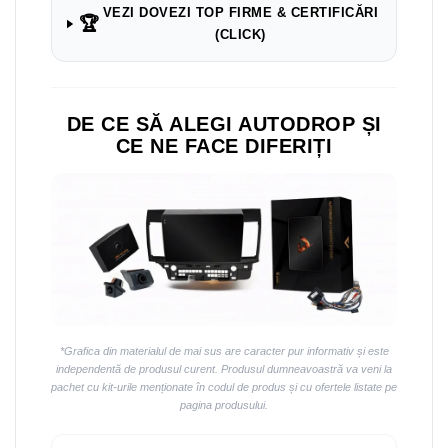
VEZI DOVEZI TOP FIRME & CERTIFICĂRI
🏆
(CLICK)
DE CE SĂ ALEGI AUTODROP ȘI
CE NE FACE DIFERIȚI
*Grafica din materialul de mai sus are caracter pur informativ și este
independentă de produsul curent. Produsul dumneavoastră va veni la
pachet cu kit-urile menționate în codul de produs și cu ofertele listate pe
pagina produsului.