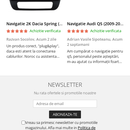
Navigatie 2K Dacia Spring (2021- Prezent), Android, S-Quadcore / 4GB RAM + 64GB ROM, 9.5 Inch - AD-BGS90042K+AD-BGRKIT366V4s
Navigatie Audi Q5 (2009-2017), Linux OS & OEM, MMI 3G, CarPlay & Android Auto Wireless, MirrorLink, Camera AHD, 12.3 Inch - AD-BGAALNXH+AD-BGRKITQ5002
Achizitie verificata
Achizitie verificata
Razvan Socolov,
Acum 2 zile
Adrian Vasile Sipoteanu,
Acum
E
2 saptamani
Un produs corect, "plug&play",
P
daca esti atent la conectarea
Am cumpărat o navigație pentru
d
cablurilor. Noroc cu asistenta
q5, personalul peste așteptări,
f
Autodrop, care a fost foarte
m-au ajutat cu informații foarte
prietenoasa si dispusa sa ajute.
prompt deși i-am deranjat în
M-a indrumat pas cu pas si mi-a
repetate rânduri. Foarte
atras atentia ca nu era conectat
serviabili, livrare rapidă, suport
cablul de video de la camera
tehnic, totul impecabil, o să revin
NEWSLETTER
OE...
la ei și pentru vi...
Nu rata ofertele si promotiile noastre
Vreau sa primesc newsletter cu promotiile
magazinului. Afla mai multe in
Politica de