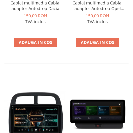
Cablaj multimedia Cablaj
Cablaj multimedia Cablaj
adaptor Autodrop Dacia
adaptor Autodrop Opel
Logan / Sandero pentru
pentru Navigatii
150,00 RON
150,00 RON
Navigatii multimedia
multimedia Android
TVA inclus
TVA inclus
Android
ADAUGA IN COS
ADAUGA IN COS