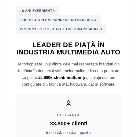
Mitsubishi
Rame adaptoare Mazda
+6 ANI EXPERIENȚĂ
TOP MICROÎNTREPRINDERE ROMÂNEASCĂ
Land Rover
Rame adaptoare Kia
PRODUSE CERTIFICATE CONFORM 2014/30/EU
Mazda
Rame adaptoare Alfa Romeo
LEADER DE PIAȚĂ ÎN
INDUSTRIA MULTIMEDIA AUTO
Honda
Rame adaptoare Nissan
Autodrop este unul dintre cele mai respectate branduri din
Citroen
Rame adaptoare Fiat
România în domeniul sistemelor multimedia auto premium,
cu peste
33.800+ clienți mulțumiți
și soluții custom
Isuzu
Rame adaptoare Hyundai
configurate din fabrică atât hardware, cât și software.
Chrysler
Rame adaptoare Chevrolet
Subaru
Rame adaptoare Mitsubishi
RELEVANȚĂ
Smart
Rame adaptoare Jeep
33.800+ clienți
feedback constant pozitiv