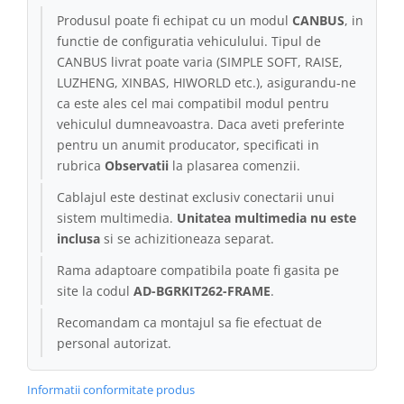
Produsul poate fi echipat cu un modul
CANBUS
, in
Conectică Kia
functie de configuratia vehiculului. Tipul de
CANBUS livrat poate varia (SIMPLE SOFT, RAISE,
Conectică Hyundai
LUZHENG, XINBAS, HIWORLD etc.), asigurandu-ne
ca este ales cel mai compatibil modul pentru
Conectică Mitsubishi
vehiculul dumneavoastra. Daca aveti preferinte
pentru un anumit producator, specificati in
Lumini ambientale
rubrica
Observatii
la plasarea comenzii.
Cablajul este destinat exclusiv conectarii unui
sistem multimedia.
Unitatea multimedia nu este
inclusa
si se achizitioneaza separat.
Rama adaptoare compatibila poate fi gasita pe
site la codul
AD-BGRKIT262-FRAME
.
Recomandam ca montajul sa fie efectuat de
personal autorizat.
Informatii conformitate produs