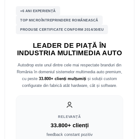
+6 ANI EXPERIENȚĂ
Nissan
TOP MICROÎNTREPRINDERE ROMÂNEASCĂ
Mitsubishi
PRODUSE CERTIFICATE CONFORM 2014/30/EU
Land Rover
LEADER DE PIAȚĂ ÎN
INDUSTRIA MULTIMEDIA AUTO
Mazda
Autodrop este unul dintre cele mai respectate branduri din
Honda
România în domeniul sistemelor multimedia auto premium,
cu peste
33.800+ clienți mulțumiți
și soluții custom
Citroen
configurate din fabrică atât hardware, cât și software.
Isuzu
Chrysler
RELEVANȚĂ
33.800+ clienți
Subaru
feedback constant pozitiv