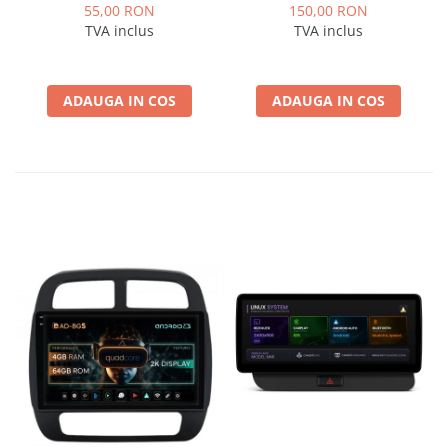
ISOOPEL
Logan / Sandero pentru
55,00 RON
150,00 RON
Navigatii multimedia
TVA inclus
TVA inclus
Android
ADAUGA IN COS
ADAUGA IN COS