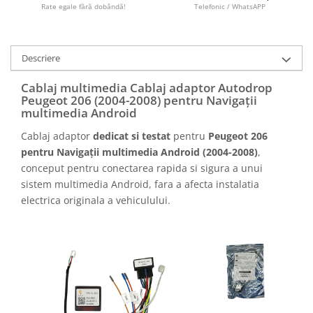
Camere marșarier auto
Rate egale fără dobândă!
Telefonic / WhatsAPP
Camere marșarier universale
Descriere
Camere Skoda
Cablaj multimedia Cablaj adaptor Autodrop
Peugeot 206 (2004-2008) pentru Navigații
Camere Volkswagen
multimedia Android
Cablaj adaptor
dedicat si testat
pentru
Peugeot 206
Camere Mercedes Benz
pentru Navigații multimedia Android (2004-2008)
,
conceput pentru conectarea rapida si sigura a unui
Camere Audi
sistem multimedia Android, fara a afecta instalatia
electrica originala a vehiculului.
Camere BMW
Camere Ford
Camere Opel
Camere Iveco