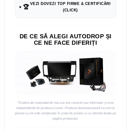
Navigații auto universale
VEZI DOVEZI TOP FIRME & CERTIFICĂRI
🏆
Navigații universale 2DIN
(CLICK)
Navigații universale 1DIN
Rame adaptoare auto
DE CE SĂ ALEGI AUTODROP ȘI
Rame adaptoare auto
CE NE FACE DIFERIȚI
Rame adaptoare Volkswagen
Rame adaptoare Ford
Rame adaptoare M-Benz
Rame adaptoare Opel
*Grafica din materialul de mai sus are caracter pur informativ și este
Rame adaptoare Skoda
independentă de produsul curent. Produsul dumneavoastră va veni la
pachet cu kit-urile menționate în codul de produs și cu ofertele listate pe
pagina produsului.
Rame adaptoare Suzuki