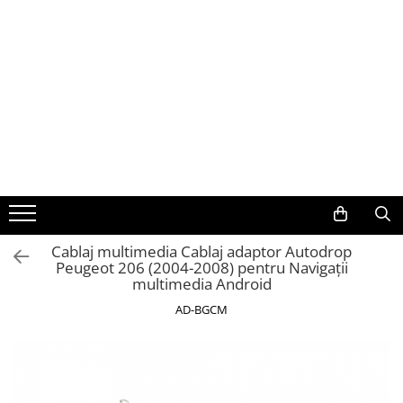
Toate Produsele
Navigații auto dedicate
Navigatii Dedicate
BMW
Volkswagen
Cablaj multimedia Cablaj adaptor Autodrop
Peugeot 206 (2004-2008) pentru Navigații
Audi
multimedia Android
Mercedes Benz
AD-BGCM
Ford
Skoda