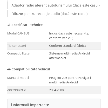
Adaptor radio aferent autoturismului (dacă este cazul)
Conectică BMW
Difuzor pentru recepție audio (dacă este cazul)
Conectică Volkswagen
📐 Specificatii tehnice
Conectică Mercedes Benz
Modul CANBUS
Inclus daca este necesar (tip
conform vehicul)
Conectică Ford
Tip conectori
Conform standard fabrica
Conectică Opel
Compatibilitate
Sisteme multimedia Android
aftermarket
Conectică Skoda
🚗 Compatibilitate vehicul
Conectică Honda
Marca si model
Peugeot 206 pentru Navigații
multimedia Android
Conectică Chevrolet
Ani fabricatie
2004-2008
Conectică Suzuki
ℹ Informatii importante
Conectică Renault