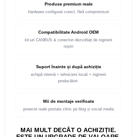
Rame adaptoare Dacia
Produse premium reale
hardware configurat corect, fără compromisuri
Rame adaptoare Audi
Rame adaptoare BMW
Compatibilitate Android OEM
kit-uri CANBUS & conectori dezvoltați de inginerii
Rame adaptoare Seat
noștri
Rame adaptoare Renault
Suport înainte și după achiziție
Rame adaptoare Volvo
echipă internă + tehnicieni locali + inginerii
producători
Rame adaptoare Honda
Rame Adaptoare Porsche
Mii de montaje verificate
proiecte reale postate zilnic pe blog și social media
Rame adaptoare Peugeot
MAI MULT DECÂT O ACHIZIȚIE.
Rame adaptoare Citroen
ESTE UN UPGRADE DE VALOARE.