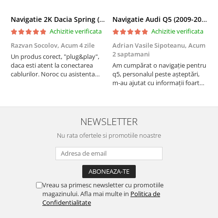
Navigatie 2K Dacia Spring (2021- Prezent), Android, S-Quadcore / 4GB RAM + 64GB ROM, 9.5 Inch - AD-BGS90042K+AD-BGRKIT366V4s
Navigatie Audi Q5 (2009-2017), Linux OS & OEM, MMI 3G, CarPlay & Android Auto Wireless, MirrorLink, Camera AHD, 12.3 Inch - AD-BGAALNXH+AD-BGRKITQ5002
Achizitie verificata
Achizitie verificata
Razvan Socolov,
Acum 4 zile
Adrian Vasile Sipoteanu,
Acum
E
2 saptamani
Un produs corect, "plug&play",
P
daca esti atent la conectarea
Am cumpărat o navigație pentru
d
cablurilor. Noroc cu asistenta
q5, personalul peste așteptări,
f
Autodrop, care a fost foarte
m-au ajutat cu informații foarte
prietenoasa si dispusa sa ajute.
prompt deși i-am deranjat în
M-a indrumat pas cu pas si mi-a
repetate rânduri. Foarte
atras atentia ca nu era conectat
serviabili, livrare rapidă, suport
cablul de video de la camera
tehnic, totul impecabil, o să revin
NEWSLETTER
OE...
la ei și pentru vi...
Nu rata ofertele si promotiile noastre
Vreau sa primesc newsletter cu promotiile
magazinului. Afla mai multe in
Politica de
Confidentialitate