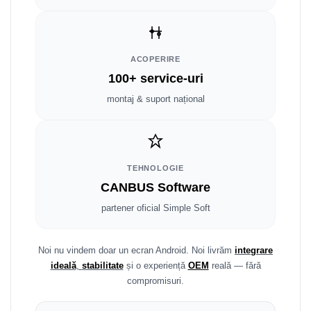
Smart
Fiat
ACOPERIRE
Jeep
100+ service-uri
montaj & suport național
Volvo
Iveco
Porsche
TEHNOLOGIE
CANBUS Software
Ssangyong
partener oficial Simple Soft
Daihatsu
Noi nu vindem doar un ecran Android. Noi livrăm
integrare
Dodge
ideală
,
stabilitate
și o experiență
OEM
reală — fără
compromisuri.
Navigații auto universale