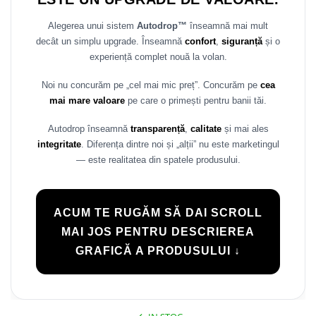
Rame adaptoare Daihatsu
Alegerea unui sistem
Autodrop™
înseamnă mai mult
decât un simplu upgrade. Înseamnă
confort
,
siguranță
și o
Rame adaptoare Mazda
experiență complet nouă la volan.
Rame adaptoare Kia
Noi nu concurăm pe „cel mai mic preț”. Concurăm pe
cea
mai mare valoare
pe care o primești pentru banii tăi.
Rame adaptoare Alfa Romeo
Autodrop înseamnă
transparență
,
calitate
și mai ales
Rame adaptoare Nissan
integritate
. Diferența dintre noi și „alții” nu este marketingul
— este realitatea din spatele produsului.
Rame adaptoare Fiat
Rame adaptoare Hyundai
ACUM TE RUGĂM SĂ DAI SCROLL
MAI JOS PENTRU DESCRIEREA
Rame adaptoare Chevrolet
GRAFICĂ A PRODUSULUI ↓
Rame adaptoare Mitsubishi
Rame adaptoare Jeep