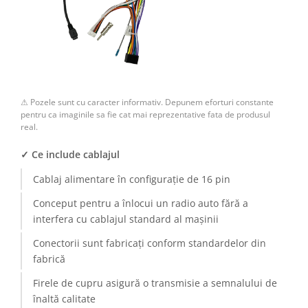
Camere Renault
Camere Fiat
Camere Citroen
⚠ Pozele sunt cu caracter informativ. Depunem eforturi constante
Camere Peugeot
pentru ca imaginile sa fie cat mai reprezentative fata de produsul
real.
Camere Fiat
✓ Ce include cablajul
Camere înregistrare trafic
Cablaj alimentare în configurație de 16 pin
Conceput pentru a înlocui un radio auto fără a
Accesorii multimedia
interfera cu cablajul standard al mașinii
Conectică Auto
Conectorii sunt fabricați conform standardelor din
fabrică
Conectică Auto
Firele de cupru asigură o transmisie a semnalului de
Conectică Audi
înaltă calitate