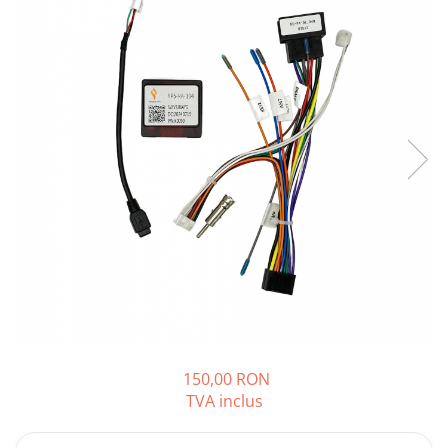
Opel
Dacia
Peugeot
Hyundai
Toyota
Seat
Kia
Chevrolet
150,00 RON
TVA inclus
Suzuki
Renault