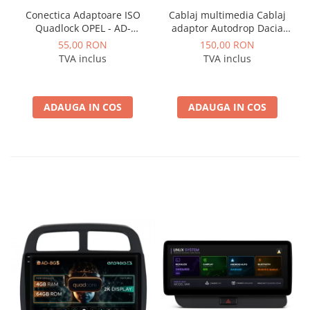
Conectica Adaptoare ISO
Cablaj multimedia Cablaj
Quadlock OPEL - AD-
adaptor Autodrop Dacia
ISOOPEL
Logan / Sandero pentru
55,00 RON
150,00 RON
Navigatii multimedia
TVA inclus
TVA inclus
Android
ADAUGA IN COS
ADAUGA IN COS