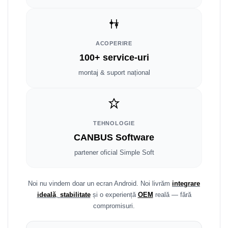
Fiat
Rame adaptoare Dodge
Jeep
Rame adaptoare Chrysler
ACOPERIRE
Volvo
Rame adaptoare Isuzu
100+ service-uri
Iveco
Rame adaptoare Subaru
montaj & suport național
Porsche
Rame adaptoare Iveco
Ssangyong
Rame adaptoare Smart
TEHNOLOGIE
CANBUS Software
Daihatsu
Rame adaptoare Land Rover
partener oficial Simple Soft
Dodge
Rame adaptoare Ssangyong
Rame adaptoare Hummer
Noi nu vindem doar un ecran Android. Noi livrăm
integrare
ideală
,
stabilitate
și o experiență
OEM
reală — fără
compromisuri.