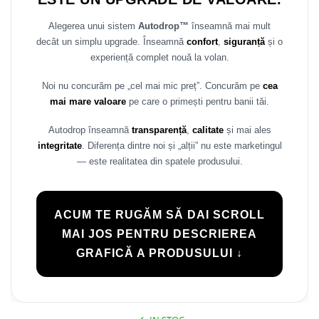
Alegerea unui sistem
Autodrop™
înseamnă mai mult
decât un simplu upgrade. Înseamnă
confort
,
siguranță
și o
experiență complet nouă la volan.
Noi nu concurăm pe „cel mai mic preț”. Concurăm pe
cea
mai mare valoare
pe care o primești pentru banii tăi.
Autodrop înseamnă
transparență
,
calitate
și mai ales
integritate
. Diferența dintre noi și „alții” nu este marketingul
— este realitatea din spatele produsului.
ACUM TE RUGĂM SĂ DAI SCROLL
MAI JOS PENTRU DESCRIEREA
GRAFICĂ A PRODUSULUI ↓