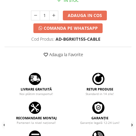
IN STOC
ADAUGA IN COS
COMANDA PE WHATSAPP
Cod Produs:
AD-BGRKIT155-CABLE
Adauga la Favorite
LIVRARE GRATUITĂ
RETUR PRODUSE
Noi plătim transportul!
Standard in 14 zile!
RECOMANDARE MONTAJ
GARANȚIE
Parteneri la nivel național!
Garanţie legală 12-24 Luni!