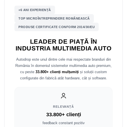
Mitsubishi
Rame adaptoare Mazda
+6 ANI EXPERIENȚĂ
TOP MICROÎNTREPRINDERE ROMÂNEASCĂ
Land Rover
Rame adaptoare Kia
PRODUSE CERTIFICATE CONFORM 2014/30/EU
Mazda
Rame adaptoare Alfa Romeo
LEADER DE PIAȚĂ ÎN
INDUSTRIA MULTIMEDIA AUTO
Honda
Rame adaptoare Nissan
Autodrop este unul dintre cele mai respectate branduri din
Citroen
Rame adaptoare Fiat
România în domeniul sistemelor multimedia auto premium,
cu peste
33.800+ clienți mulțumiți
și soluții custom
Isuzu
Rame adaptoare Hyundai
configurate din fabrică atât hardware, cât și software.
Chrysler
Rame adaptoare Chevrolet
Subaru
Rame adaptoare Mitsubishi
RELEVANȚĂ
Smart
Rame adaptoare Jeep
33.800+ clienți
feedback constant pozitiv