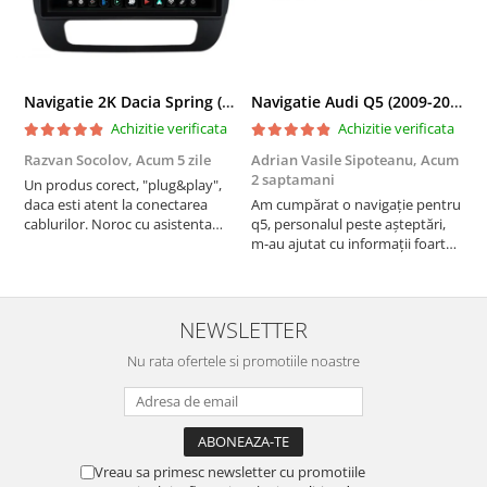
Navigatie 2K Dacia Spring (2021- Prezent), Android, S-Quadcore / 4GB RAM + 64GB ROM, 9.5 Inch - AD-BGS90042K+AD-BGRKIT366V4s
Navigatie Audi Q5 (2009-2017), Linux OS & OEM, MMI 3G, CarPlay & Android Auto Wireless, MirrorLink, Camera AHD, 12.3 Inch - AD-BGAALNXH+AD-BGRKITQ5002
Achizitie verificata
Achizitie verificata
Razvan Socolov,
Acum 5 zile
Adrian Vasile Sipoteanu,
Acum
E
2 saptamani
Un produs corect, "plug&play",
P
daca esti atent la conectarea
Am cumpărat o navigație pentru
d
cablurilor. Noroc cu asistenta
q5, personalul peste așteptări,
f
Autodrop, care a fost foarte
m-au ajutat cu informații foarte
prietenoasa si dispusa sa ajute.
prompt deși i-am deranjat în
M-a indrumat pas cu pas si mi-a
repetate rânduri. Foarte
atras atentia ca nu era conectat
serviabili, livrare rapidă, suport
cablul de video de la camera
tehnic, totul impecabil, o să revin
NEWSLETTER
OE...
la ei și pentru vi...
Nu rata ofertele si promotiile noastre
Vreau sa primesc newsletter cu promotiile