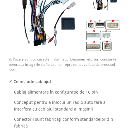
⚠ Pozele sunt cu caracter informativ. Depunem eforturi constante
pentru ca imaginile sa fie cat mai reprezentative fata de produsul
real.
✓ Ce include cablajul
Cablaj alimentare în configurație de 16 pin
Conceput pentru a înlocui un radio auto fără a
interfera cu cablajul standard al mașinii
Conectorii sunt fabricați conform standardelor din
fabrică