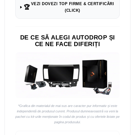
VEZI DOVEZI TOP FIRME & CERTIFICĂRI
🏆
(CLICK)
DE CE SĂ ALEGI AUTODROP ȘI
CE NE FACE DIFERIȚI
*Grafica din materialul de mai sus are caracter pur informativ și este
independentă de produsul curent. Produsul dumneavoastră va veni la
pachet cu kit-urile menționate în codul de produs și cu ofertele listate pe
pagina produsului.