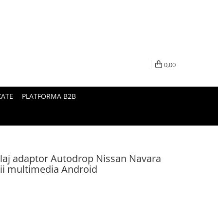
0,00
ZATE
PLATFORMA B2B
laj adaptor Autodrop Nissan Navara
ții multimedia Android