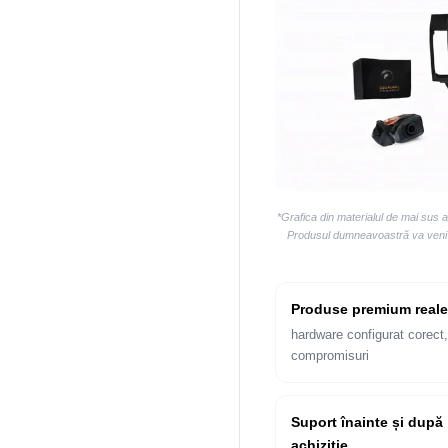
*Grafica din materialul de mai sus 
Produsul dumneavoastră va veni la
Produse premium reale
hardware configurat corect,
compromisuri
Suport înainte și după
achiziție