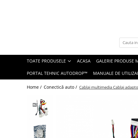
Toate Produsele
Navigații auto dedicate
Navigatii Dedicate
TOATE PRODUSELE
ACASA
GALERIE PRODUSE 
BMW
PORTAL TEHNIC AUTODROP™
MANUALE DE UTILIZA
Volkswagen
Home /
Conectică auto /
Cablaj multimedia Cablaj adapt
Audi
Mercedes Benz
Ford
Skoda