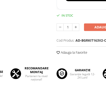
IN STOC
ADAUG
Cod Produs:
AD-BGRKIT163V2-
Adauga la Favorite
RECOMANDARE
GARANȚIE
SE
MONTAJ
Garanţie legală 12-
le!
Parteneri la nivel
24 Luni!
național!