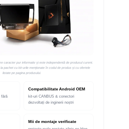
are caracter pur informativ și este independentă de produsul curent.
 pachet cu kit-urile menționate în codul de produs și cu ofertele
listate pe pagina produsului.
Compatibilitate Android OEM
 fără
kit-uri CANBUS & conectori
dezvoltați de inginerii noștri
Mii de montaje verificate