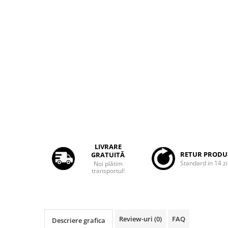
Rame adaptoare Dacia
Rame adaptoare Audi
Rame adaptoare BMW
Rame adaptoare Seat
Rame adaptoare Renault
Rame adaptoare Volvo
Rame adaptoare Honda
LIVRARE
RETUR PRODU
GRATUITĂ
Standard in 14 zi
Noi plătim
Rame Adaptoare Porsche
transportul!
Rame adaptoare Peugeot
Rame adaptoare Citroen
Review-uri
(0)
FAQ
Descriere grafica