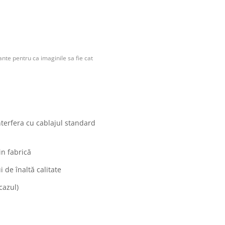
nte pentru ca imaginile sa fie cat
nterfera cu cablajul standard
in fabrică
 de înaltă calitate
cazul)