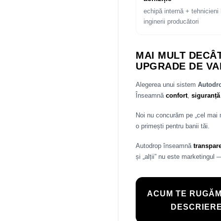
echipă internă + tehnicieni 
inginerii producători
MAI MULT DECÂT
UPGRADE DE VA
Alegerea unui sistem
Autod
Înseamnă
confort
,
siguranță
Noi nu concurăm pe „cel mai
o primești pentru banii tăi.
Autodrop înseamnă
transpar
și „alții” nu este marketingul 
ACUM TE RUGĂM
DESCRIERE