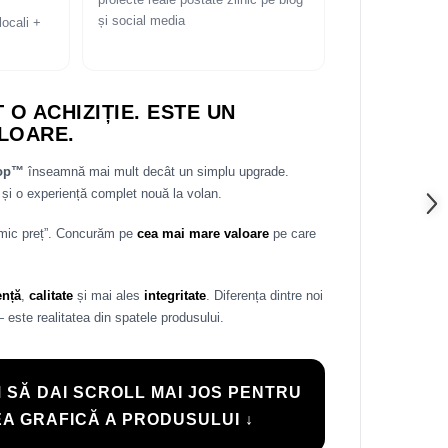
proiecte reale postate zilnic pe blog
și social media
locali +
 O ACHIZIȚIE. ESTE UN
LOARE.
rop™
înseamnă mai mult decât un simplu upgrade.
și o experiență complet nouă la volan.
 mic preț”. Concurăm pe
cea mai mare valoare
pe care
ență
,
calitate
și mai ales
integritate
. Diferența dintre noi
— este realitatea din spatele produsului.
 SĂ DAI SCROLL MAI JOS PENTRU
A GRAFICĂ A PRODUSULUI ↓