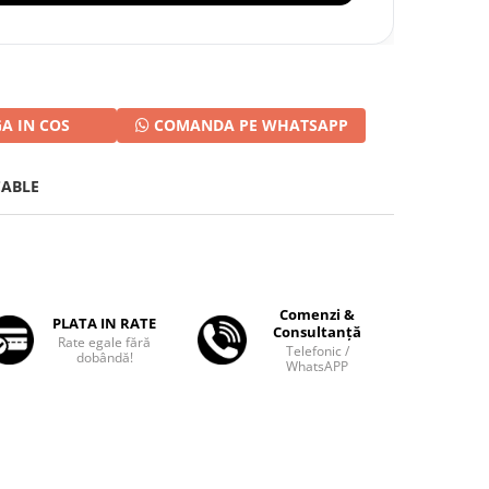
A IN COS
COMANDA PE WHATSAPP
CABLE
Comenzi &
PLATA IN RATE
Consultanță
Rate egale fără
Telefonic /
dobândă!
WhatsAPP