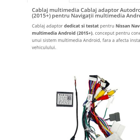
Rame adaptoare Daihatsu
Cablaj multimedia Cablaj adaptor Autodr
(2015+) pentru Navigații multimedia Andr
Rame adaptoare Mazda
Cablaj adaptor
dedicat si testat
pentru
Nissan Nav
multimedia Android (2015+)
, conceput pentru cone
Rame adaptoare Kia
unui sistem multimedia Android, fara a afecta instal
vehiculului.
Rame adaptoare Alfa Romeo
Rame adaptoare Nissan
Rame adaptoare Fiat
Rame adaptoare Hyundai
Rame adaptoare Chevrolet
Rame adaptoare Mitsubishi
Rame adaptoare Jeep