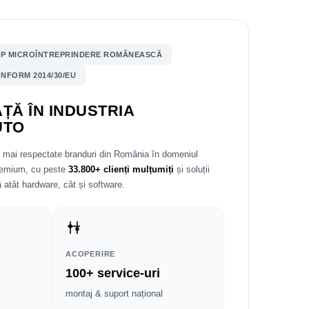
P MICROÎNTREPRINDERE ROMÂNEASCĂ
NFORM 2014/30/EU
ȚĂ ÎN INDUSTRIA
UTO
e mai respectate branduri din România în domeniul
premium, cu peste
33.800+ clienți mulțumiți
și soluții
 atât hardware, cât și software.
ACOPERIRE
100+ service-uri
montaj & suport național