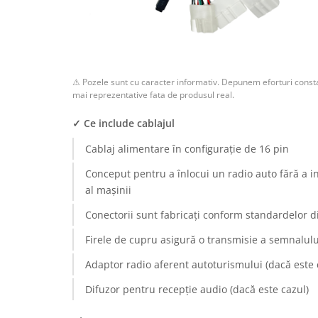
Rame adaptoare Dodge
Rame adaptoare Chrysler
⚠ Pozele sunt cu caracter informativ. Depunem eforturi consta
Rame adaptoare Isuzu
mai reprezentative fata de produsul real.
Rame adaptoare Subaru
✓ Ce include cablajul
Cablaj alimentare în configurație de 16 pin
Rame adaptoare Iveco
Conceput pentru a înlocui un radio auto fără a i
Rame adaptoare Smart
al mașinii
Conectorii sunt fabricați conform standardelor d
Rame adaptoare Land Rover
Firele de cupru asigură o transmisie a semnalului
Rame adaptoare Ssangyong
Adaptor radio aferent autoturismului (dacă este 
Rame adaptoare Hummer
Difuzor pentru recepție audio (dacă este cazul)
Camere marșarier auto