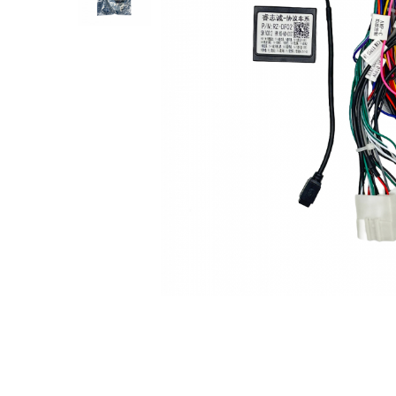
Opel
Dacia
Peugeot
Hyundai
Toyota
Seat
Kia
Chevrolet
Suzuki
Renault