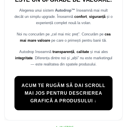
Rame adaptoare Daihatsu
Alegerea unui sistem
Autodrop™
înseamnă mai mult
decât un simplu upgrade. Înseamnă
confort
,
siguranță
și o
Rame adaptoare Mazda
experiență complet nouă la volan.
Rame adaptoare Kia
Noi nu concurăm pe „cel mai mic preț”. Concurăm pe
cea
mai mare valoare
pe care o primești pentru banii tăi.
Rame adaptoare Alfa Romeo
Autodrop înseamnă
transparență
,
calitate
și mai ales
Rame adaptoare Nissan
integritate
. Diferența dintre noi și „alții” nu este marketingul
— este realitatea din spatele produsului.
Rame adaptoare Fiat
Rame adaptoare Hyundai
ACUM TE RUGĂM SĂ DAI SCROLL
MAI JOS PENTRU DESCRIEREA
Rame adaptoare Chevrolet
GRAFICĂ A PRODUSULUI ↓
Rame adaptoare Mitsubishi
Rame adaptoare Jeep