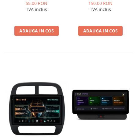
ISOOPEL
Logan / Sandero pentru
55,00 RON
150,00 RON
Navigatii multimedia
TVA inclus
TVA inclus
Android
ADAUGA IN COS
ADAUGA IN COS