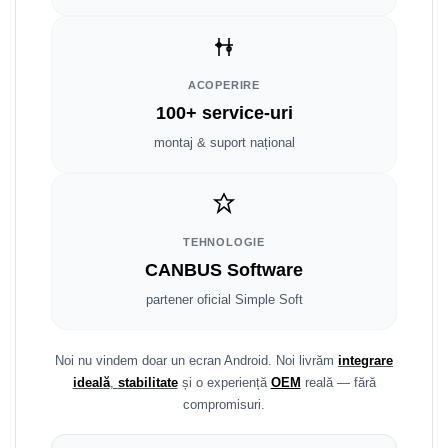
Smart
Fiat
ACOPERIRE
Jeep
100+ service-uri
montaj & suport național
Volvo
Iveco
Porsche
TEHNOLOGIE
CANBUS Software
Ssangyong
partener oficial Simple Soft
Daihatsu
Noi nu vindem doar un ecran Android. Noi livrăm
integrare
Dodge
ideală
,
stabilitate
și o experiență
OEM
reală — fără
compromisuri.
Navigații auto universale