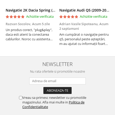
Navigatie 2K Dacia Spring (2021- Prezent), Android, S-Quadcore / 4GB RAM + 64GB ROM, 9.5 Inch - AD-BGS90042K+AD-BGRKIT366V4s
Navigatie Audi Q5 (2009-2017), Linux OS & OEM, MMI 3G, CarPlay & Android Auto Wireless, MirrorLink, Camera AHD, 12.3 Inch - AD-BGAALNXH+AD-BGRKITQ5002
Achizitie verificata
Achizitie verificata
Razvan Socolov,
Acum 5 zile
Adrian Vasile Sipoteanu,
Acum
E
2 saptamani
Un produs corect, "plug&play",
P
daca esti atent la conectarea
Am cumpărat o navigație pentru
d
cablurilor. Noroc cu asistenta
q5, personalul peste așteptări,
f
Autodrop, care a fost foarte
m-au ajutat cu informații foarte
prietenoasa si dispusa sa ajute.
prompt deși i-am deranjat în
M-a indrumat pas cu pas si mi-a
repetate rânduri. Foarte
atras atentia ca nu era conectat
serviabili, livrare rapidă, suport
cablul de video de la camera
tehnic, totul impecabil, o să revin
NEWSLETTER
OE...
la ei și pentru vi...
Nu rata ofertele si promotiile noastre
Vreau sa primesc newsletter cu promotiile
magazinului. Afla mai multe in
Politica de
Confidentialitate