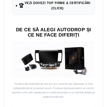
Navigații auto universale
VEZI DOVEZI TOP FIRME & CERTIFICĂRI
🏆
Navigații universale 2DIN
(CLICK)
Navigații universale 1DIN
Rame adaptoare auto
DE CE SĂ ALEGI AUTODROP ȘI
Rame adaptoare auto
CE NE FACE DIFERIȚI
Rame adaptoare Volkswagen
Rame adaptoare Ford
Rame adaptoare M-Benz
Rame adaptoare Opel
*Grafica din materialul de mai sus are caracter pur informativ și este
Rame adaptoare Skoda
independentă de produsul curent. Produsul dumneavoastră va veni la
pachet cu kit-urile menționate în codul de produs și cu ofertele listate pe
pagina produsului.
Rame adaptoare Suzuki