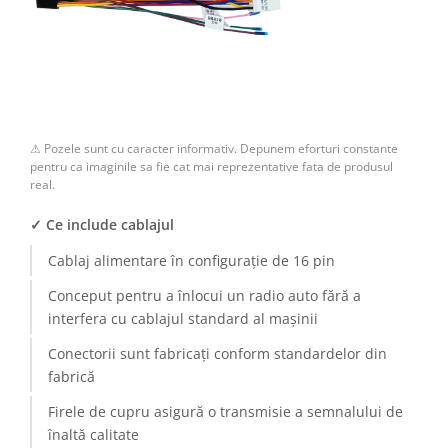
Camere Renault
Camere Fiat
Camere Citroen
⚠ Pozele sunt cu caracter informativ. Depunem eforturi constante
Camere Peugeot
pentru ca imaginile sa fie cat mai reprezentative fata de produsul
real.
Camere Fiat
✓ Ce include cablajul
Camere înregistrare trafic
Cablaj alimentare în configurație de 16 pin
Conceput pentru a înlocui un radio auto fără a
Accesorii multimedia
interfera cu cablajul standard al mașinii
Conectică Auto
Conectorii sunt fabricați conform standardelor din
fabrică
Conectică Auto
Firele de cupru asigură o transmisie a semnalului de
Conectică Audi
înaltă calitate