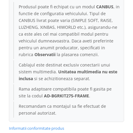
Produsul poate fi echipat cu un modul
CANBUS
, in
Conectică Kia
functie de configuratia vehiculului. Tipul de
CANBUS livrat poate varia (SIMPLE SOFT, RAISE,
Conectică Hyundai
LUZHENG, XINBAS, HIWORLD etc.), asigurandu-ne
ca este ales cel mai compatibil modul pentru
Conectică Mitsubishi
vehiculul dumneavoastra. Daca aveti preferinte
pentru un anumit producator, specificati in
Lumini ambientale
rubrica
Observatii
la plasarea comenzii.
Cablajul este destinat exclusiv conectarii unui
sistem multimedia.
Unitatea multimedia nu este
inclusa
si se achizitioneaza separat.
Rama adaptoare compatibila poate fi gasita pe
site la codul
AD-BGRKIT275-FRAME
.
Recomandam ca montajul sa fie efectuat de
personal autorizat.
Informatii conformitate produs