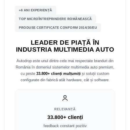
+6 ANI EXPERIENȚĂ
Nissan
TOP MICROÎNTREPRINDERE ROMÂNEASCĂ
Mitsubishi
PRODUSE CERTIFICATE CONFORM 2014/30/EU
Land Rover
LEADER DE PIAȚĂ ÎN
INDUSTRIA MULTIMEDIA AUTO
Mazda
Autodrop este unul dintre cele mai respectate branduri din
Honda
România în domeniul sistemelor multimedia auto premium,
cu peste
33.800+ clienți mulțumiți
și soluții custom
Citroen
configurate din fabrică atât hardware, cât și software.
Isuzu
Chrysler
RELEVANȚĂ
33.800+ clienți
Subaru
feedback constant pozitiv