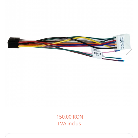
Opel
Dacia
Peugeot
Hyundai
Toyota
Seat
Kia
Chevrolet
150,00 RON
TVA inclus
Suzuki
Renault