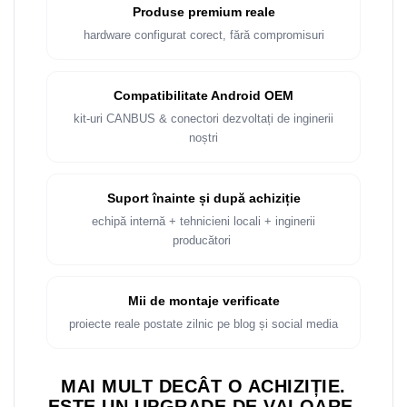
Rame adaptoare Dacia
Produse premium reale
hardware configurat corect, fără compromisuri
Rame adaptoare Audi
Rame adaptoare BMW
Compatibilitate Android OEM
kit-uri CANBUS & conectori dezvoltați de inginerii
Rame adaptoare Seat
noștri
Rame adaptoare Renault
Suport înainte și după achiziție
Rame adaptoare Volvo
echipă internă + tehnicieni locali + inginerii
producători
Rame adaptoare Honda
Rame Adaptoare Porsche
Mii de montaje verificate
proiecte reale postate zilnic pe blog și social media
Rame adaptoare Peugeot
MAI MULT DECÂT O ACHIZIȚIE.
Rame adaptoare Citroen
ESTE UN UPGRADE DE VALOARE.