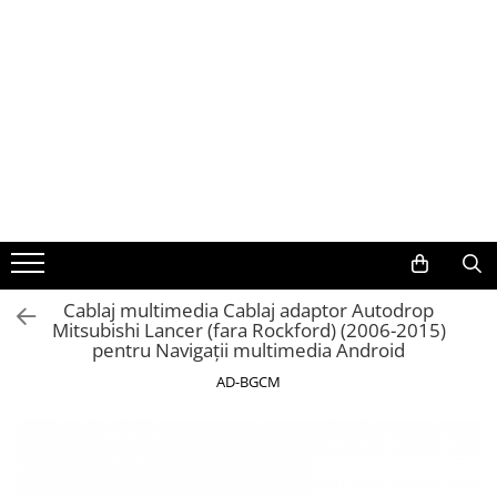
Toate Produsele
Navigații auto dedicate
Navigatii Dedicate
BMW
Volkswagen
Cablaj multimedia Cablaj adaptor Autodrop
Mitsubishi Lancer (fara Rockford) (2006-2015)
Audi
pentru Navigații multimedia Android
Mercedes Benz
AD-BGCM
Ford
Skoda