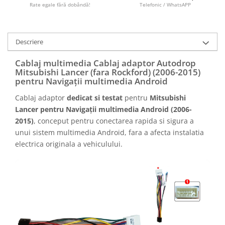
Camere marșarier auto
Rate egale fără dobândă!
Telefonic / WhatsAPP
Camere marșarier universale
Descriere
Camere Skoda
Cablaj multimedia Cablaj adaptor Autodrop
Mitsubishi Lancer (fara Rockford) (2006-2015)
Camere Volkswagen
pentru Navigații multimedia Android
Cablaj adaptor
dedicat si testat
pentru
Mitsubishi
Camere Mercedes Benz
Lancer pentru Navigații multimedia Android (2006-
2015)
, conceput pentru conectarea rapida si sigura a
Camere Audi
unui sistem multimedia Android, fara a afecta instalatia
electrica originala a vehiculului.
Camere BMW
Camere Ford
Camere Opel
Camere Iveco