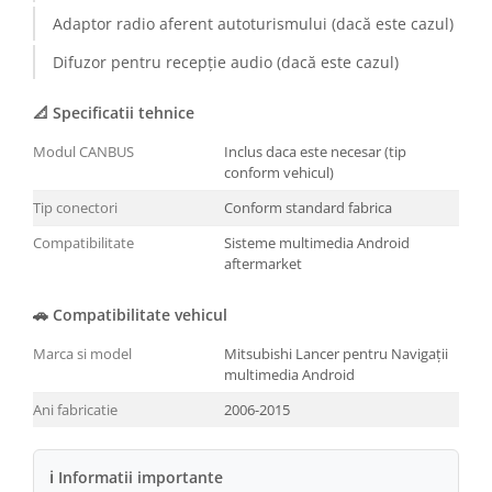
Adaptor radio aferent autoturismului (dacă este cazul)
Conectică BMW
Difuzor pentru recepție audio (dacă este cazul)
Conectică Volkswagen
📐 Specificatii tehnice
Conectică Mercedes Benz
Modul CANBUS
Inclus daca este necesar (tip
conform vehicul)
Conectică Ford
Tip conectori
Conform standard fabrica
Conectică Opel
Compatibilitate
Sisteme multimedia Android
aftermarket
Conectică Skoda
🚗 Compatibilitate vehicul
Conectică Honda
Marca si model
Mitsubishi Lancer pentru Navigații
multimedia Android
Conectică Chevrolet
Ani fabricatie
2006-2015
Conectică Suzuki
ℹ Informatii importante
Conectică Renault