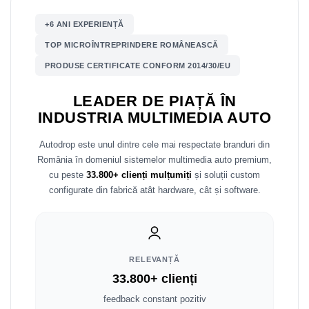
Mitsubishi
Rame adaptoare Mazda
+6 ANI EXPERIENȚĂ
TOP MICROÎNTREPRINDERE ROMÂNEASCĂ
Land Rover
Rame adaptoare Kia
PRODUSE CERTIFICATE CONFORM 2014/30/EU
Mazda
Rame adaptoare Alfa Romeo
LEADER DE PIAȚĂ ÎN
INDUSTRIA MULTIMEDIA AUTO
Honda
Rame adaptoare Nissan
Autodrop este unul dintre cele mai respectate branduri din
Citroen
Rame adaptoare Fiat
România în domeniul sistemelor multimedia auto premium,
cu peste
33.800+ clienți mulțumiți
și soluții custom
Isuzu
Rame adaptoare Hyundai
configurate din fabrică atât hardware, cât și software.
Chrysler
Rame adaptoare Chevrolet
Subaru
Rame adaptoare Mitsubishi
RELEVANȚĂ
Smart
Rame adaptoare Jeep
33.800+ clienți
feedback constant pozitiv