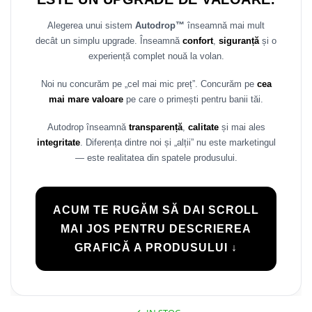
Alegerea unui sistem
Autodrop™
înseamnă mai mult
decât un simplu upgrade. Înseamnă
confort
,
siguranță
și o
experiență complet nouă la volan.
Noi nu concurăm pe „cel mai mic preț”. Concurăm pe
cea
mai mare valoare
pe care o primești pentru banii tăi.
Autodrop înseamnă
transparență
,
calitate
și mai ales
integritate
. Diferența dintre noi și „alții” nu este marketingul
— este realitatea din spatele produsului.
ACUM TE RUGĂM SĂ DAI SCROLL
MAI JOS PENTRU DESCRIEREA
GRAFICĂ A PRODUSULUI ↓