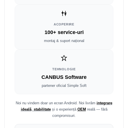
Fiat
Rame adaptoare Dodge
Jeep
Rame adaptoare Chrysler
ACOPERIRE
Volvo
Rame adaptoare Isuzu
100+ service-uri
Iveco
Rame adaptoare Subaru
montaj & suport național
Porsche
Rame adaptoare Iveco
Ssangyong
Rame adaptoare Smart
TEHNOLOGIE
CANBUS Software
Daihatsu
Rame adaptoare Land Rover
partener oficial Simple Soft
Dodge
Rame adaptoare Ssangyong
Rame adaptoare Hummer
Noi nu vindem doar un ecran Android. Noi livrăm
integrare
ideală
,
stabilitate
și o experiență
OEM
reală — fără
compromisuri.