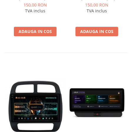
Logan / Sandero pentru
pentru Navigatii
150,00 RON
150,00 RON
Navigatii multimedia
multimedia Android
TVA inclus
TVA inclus
Android
ADAUGA IN COS
ADAUGA IN COS