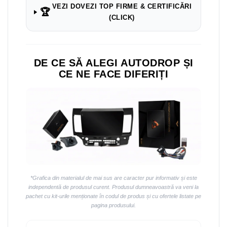
VEZI DOVEZI TOP FIRME & CERTIFICĂRI
🏆
(CLICK)
DE CE SĂ ALEGI AUTODROP ȘI
CE NE FACE DIFERIȚI
*Grafica din materialul de mai sus are caracter pur informativ și este
independentă de produsul curent. Produsul dumneavoastră va veni la
pachet cu kit-urile menționate în codul de produs și cu ofertele listate pe
pagina produsului.