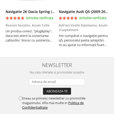
Navigatie 2K Dacia Spring (2021- Prezent), Android, S-Quadcore / 4GB RAM + 64GB ROM, 9.5 Inch - AD-BGS90042K+AD-BGRKIT366V4s
Navigatie Audi Q5 (2009-2017), Linux OS & OEM, MMI 3G, CarPlay & Android Auto Wireless, MirrorLink, Camera AHD, 12.3 Inch - AD-BGAALNXH+AD-BGRKITQ5002
Achizitie verificata
Achizitie verificata
Razvan Socolov,
Acum 3 zile
Adrian Vasile Sipoteanu,
Acum
E
2 saptamani
Un produs corect, "plug&play",
P
daca esti atent la conectarea
Am cumpărat o navigație pentru
d
cablurilor. Noroc cu asistenta
q5, personalul peste așteptări,
f
Autodrop, care a fost foarte
m-au ajutat cu informații foarte
prietenoasa si dispusa sa ajute.
prompt deși i-am deranjat în
M-a indrumat pas cu pas si mi-a
repetate rânduri. Foarte
atras atentia ca nu era conectat
serviabili, livrare rapidă, suport
cablul de video de la camera
tehnic, totul impecabil, o să revin
NEWSLETTER
OE...
la ei și pentru vi...
Nu rata ofertele si promotiile noastre
Vreau sa primesc newsletter cu promotiile
magazinului. Afla mai multe in
Politica de
Confidentialitate