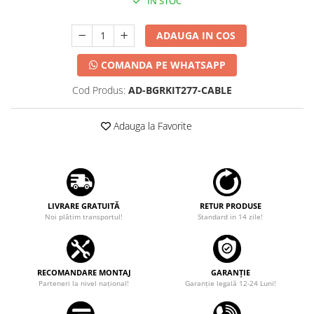
IN STOC
ADAUGA IN COS
COMANDA PE WHATSAPP
Cod Produs:
AD-BGRKIT277-CABLE
Adauga la Favorite
LIVRARE GRATUITĂ
RETUR PRODUSE
Noi plătim transportul!
Standard in 14 zile!
RECOMANDARE MONTAJ
GARANȚIE
Parteneri la nivel național!
Garanţie legală 12-24 Luni!