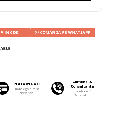
A IN COS
COMANDA PE WHATSAPP
CABLE
Comenzi &
PLATA IN RATE
Consultanță
Rate egale fără
Telefonic /
dobândă!
WhatsAPP