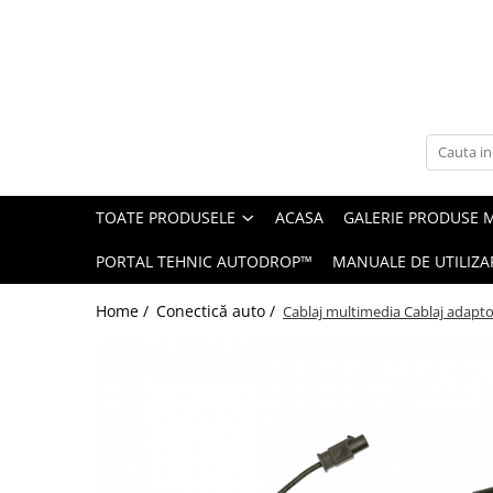
Toate Produsele
Navigații auto dedicate
Navigatii Dedicate
TOATE PRODUSELE
ACASA
GALERIE PRODUSE 
BMW
PORTAL TEHNIC AUTODROP™
MANUALE DE UTILIZA
Volkswagen
Home /
Conectică auto /
Cablaj multimedia Cablaj adapt
Audi
Mercedes Benz
Ford
Skoda