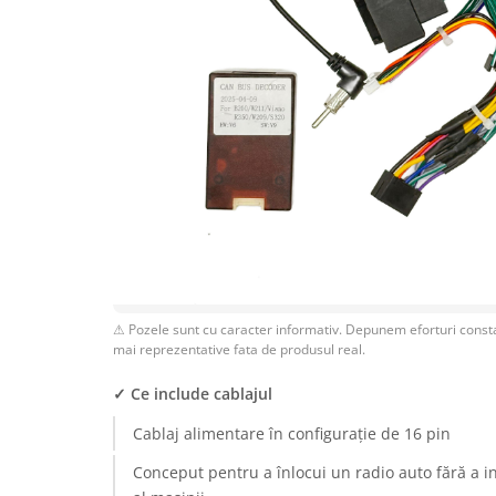
Rame adaptoare Dodge
Rame adaptoare Chrysler
Rame adaptoare Isuzu
Rame adaptoare Subaru
Rame adaptoare Iveco
Rame adaptoare Smart
⚠ Pozele sunt cu caracter informativ. Depunem eforturi consta
Rame adaptoare Land Rover
mai reprezentative fata de produsul real.
✓ Ce include cablajul
Rame adaptoare Ssangyong
Rame adaptoare Hummer
Cablaj alimentare în configurație de 16 pin
Conceput pentru a înlocui un radio auto fără a i
Camere marșarier auto