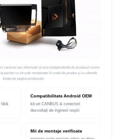
are caracter pur informativ și este independentă de produsul curent.
 pachet cu kit-urile menționate în codul de produs și cu ofertele
listate pe pagina produsului.
Compatibilitate Android OEM
 fără
kit-uri CANBUS & conectori
dezvoltați de inginerii noștri
Mii de montaje verificate