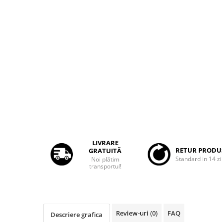
Rame adaptoare Dacia
Rame adaptoare Audi
Rame adaptoare BMW
Rame adaptoare Seat
Rame adaptoare Renault
Rame adaptoare Volvo
Rame adaptoare Honda
LIVRARE
RETUR PRODU
GRATUITĂ
Standard in 14 zi
Noi plătim
Rame Adaptoare Porsche
transportul!
Rame adaptoare Peugeot
Rame adaptoare Citroen
Review-uri
(0)
FAQ
Descriere grafica