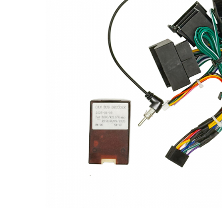
Opel
Dacia
Peugeot
Hyundai
Toyota
Seat
Kia
Chevrolet
Suzuki
Renault