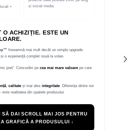
proiecte reale postate zilnic pe blog
și social media
locali +
 O ACHIZIȚIE. ESTE UN
LOARE.
rop™
înseamnă mai mult decât un simplu upgrade.
și o experiență complet nouă la volan.
 mic preț”. Concurăm pe
cea mai mare valoare
pe care
ență
,
calitate
și mai ales
integritate
. Diferența dintre noi
— este realitatea din spatele produsului.
 SĂ DAI SCROLL MAI JOS PENTRU
A GRAFICĂ A PRODUSULUI ↓