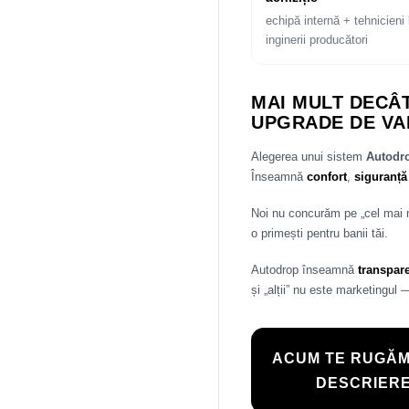
echipă internă + tehnicieni 
inginerii producători
MAI MULT DECÂT
UPGRADE DE VA
Alegerea unui sistem
Autod
Înseamnă
confort
,
siguranță
Noi nu concurăm pe „cel mai
o primești pentru banii tăi.
Autodrop înseamnă
transpar
și „alții” nu este marketingul 
ACUM TE RUGĂM
DESCRIERE