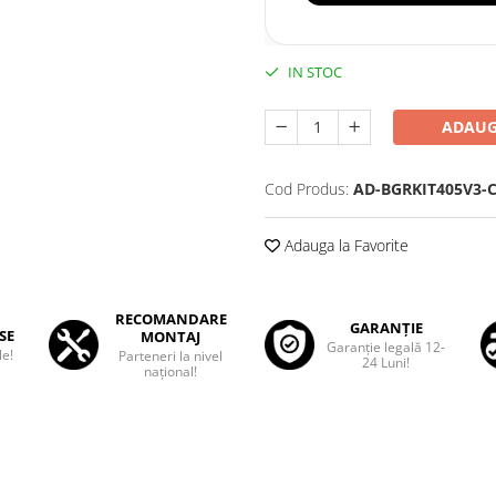
IN STOC
ADAUG
Cod Produs:
AD-BGRKIT405V3-
Adauga la Favorite
RECOMANDARE
GARANȚIE
SE
MONTAJ
Garanţie legală 12-
le!
Parteneri la nivel
24 Luni!
național!