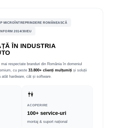
P MICROÎNTREPRINDERE ROMÂNEASCĂ
NFORM 2014/30/EU
ȚĂ ÎN INDUSTRIA
UTO
e mai respectate branduri din România în domeniul
premium, cu peste
33.800+ clienți mulțumiți
și soluții
 atât hardware, cât și software.
ACOPERIRE
100+ service-uri
montaj & suport național