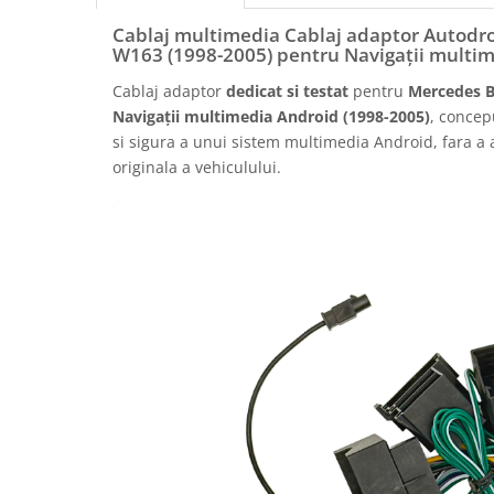
Rame adaptoare Daihatsu
Cablaj multimedia Cablaj adaptor Autod
W163 (1998-2005) pentru Navigații multi
Rame adaptoare Mazda
Cablaj adaptor
dedicat si testat
pentru
Mercedes 
Navigații multimedia Android (1998-2005)
, concep
Rame adaptoare Kia
si sigura a unui sistem multimedia Android, fara a a
originala a vehiculului.
Rame adaptoare Alfa Romeo
Rame adaptoare Nissan
Rame adaptoare Fiat
Rame adaptoare Hyundai
Rame adaptoare Chevrolet
Rame adaptoare Mitsubishi
Rame adaptoare Jeep