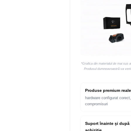
*Grafica din materialul de mai sus 
Produsul dumneavoastră va veni la
Produse premium reale
hardware configurat corect,
compromisuri
Suport înainte și după
achiziție