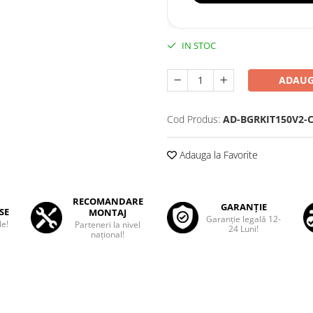
IN STOC
ADAUG
Cod Produs:
AD-BGRKIT150V2-
Adauga la Favorite
RECOMANDARE
GARANȚIE
SE
MONTAJ
Garanţie legală 12-
le!
Parteneri la nivel
24 Luni!
național!