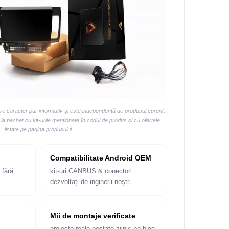
are caracter pur informativ și este independentă de produsul curent.
 pachet cu kit-urile menționate în codul de produs și cu ofertele
listate pe pagina produsului.
Compatibilitate Android OEM
 fără
kit-uri CANBUS & conectori
dezvoltați de inginerii noștri
Mii de montaje verificate