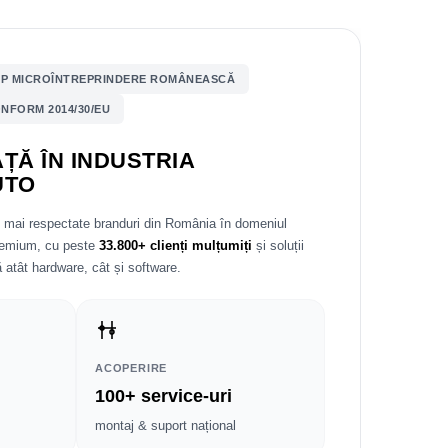
P MICROÎNTREPRINDERE ROMÂNEASCĂ
NFORM 2014/30/EU
ȚĂ ÎN INDUSTRIA
UTO
e mai respectate branduri din România în domeniul
premium, cu peste
33.800+ clienți mulțumiți
și soluții
 atât hardware, cât și software.
ACOPERIRE
100+ service-uri
montaj & suport național