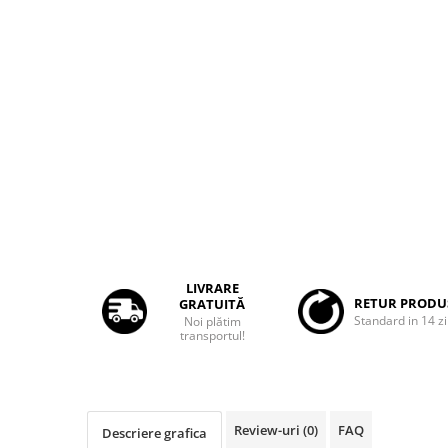
Rame adaptoare Dacia
Rame adaptoare Audi
Rame adaptoare BMW
Rame adaptoare Seat
Rame adaptoare Renault
Rame adaptoare Volvo
Rame adaptoare Honda
LIVRARE
RETUR PRODU
GRATUITĂ
Standard in 14 zi
Noi plătim
Rame Adaptoare Porsche
transportul!
Rame adaptoare Peugeot
Rame adaptoare Citroen
Review-uri
(0)
FAQ
Descriere grafica