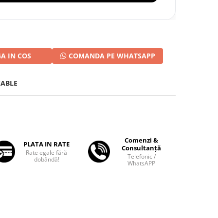
A IN COS
COMANDA PE WHATSAPP
CABLE
Comenzi &
PLATA IN RATE
Consultanță
Rate egale fără
Telefonic /
dobândă!
WhatsAPP