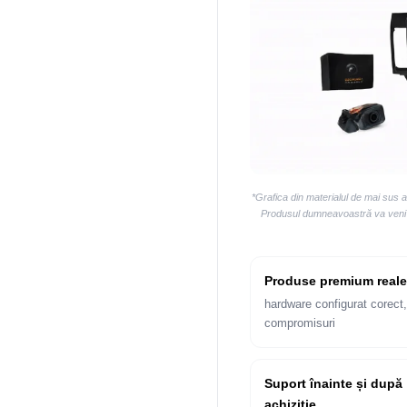
*Grafica din materialul de mai sus 
Produsul dumneavoastră va veni la
Produse premium reale
hardware configurat corect,
compromisuri
Suport înainte și după
achiziție