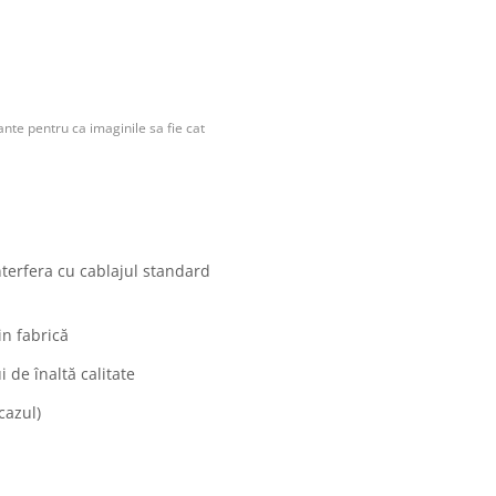
nte pentru ca imaginile sa fie cat
nterfera cu cablajul standard
in fabrică
 de înaltă calitate
cazul)