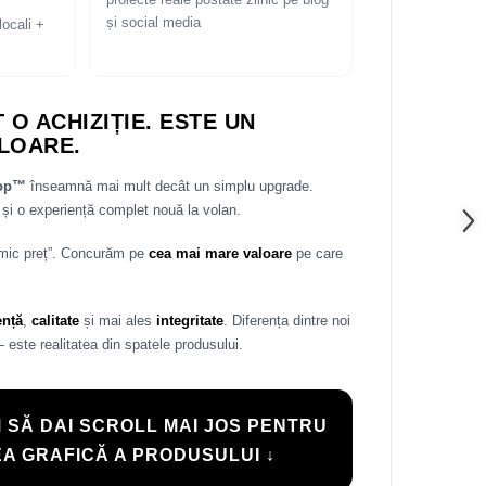
proiecte reale postate zilnic pe blog
și social media
locali +
 O ACHIZIȚIE. ESTE UN
LOARE.
rop™
înseamnă mai mult decât un simplu upgrade.
și o experiență complet nouă la volan.
 mic preț”. Concurăm pe
cea mai mare valoare
pe care
ență
,
calitate
și mai ales
integritate
. Diferența dintre noi
— este realitatea din spatele produsului.
 SĂ DAI SCROLL MAI JOS PENTRU
A GRAFICĂ A PRODUSULUI ↓