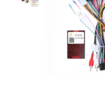
Opel
Dacia
Peugeot
Hyundai
Toyota
Seat
Kia
Chevrolet
Suzuki
Renault