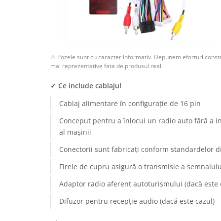
Rame adaptoare Dodge
Rame adaptoare Chrysler
⚠ Pozele sunt cu caracter informativ. Depunem eforturi consta
Rame adaptoare Isuzu
mai reprezentative fata de produsul real.
Rame adaptoare Subaru
✓ Ce include cablajul
Cablaj alimentare în configurație de 16 pin
Rame adaptoare Iveco
Conceput pentru a înlocui un radio auto fără a i
Rame adaptoare Smart
al mașinii
Conectorii sunt fabricați conform standardelor d
Rame adaptoare Land Rover
Firele de cupru asigură o transmisie a semnalului
Rame adaptoare Ssangyong
Adaptor radio aferent autoturismului (dacă este 
Rame adaptoare Hummer
Difuzor pentru recepție audio (dacă este cazul)
Camere marșarier auto