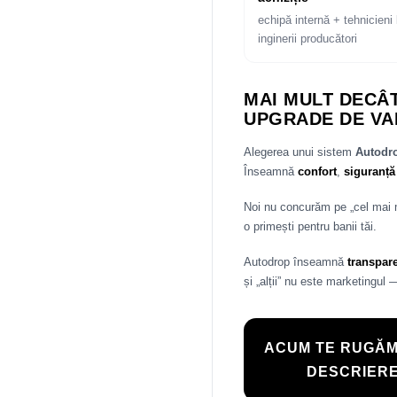
echipă internă + tehnicieni 
inginerii producători
MAI MULT DECÂT
UPGRADE DE VA
Alegerea unui sistem
Autod
Înseamnă
confort
,
siguranță
Noi nu concurăm pe „cel mai
o primești pentru banii tăi.
Autodrop înseamnă
transpar
și „alții” nu este marketingul 
ACUM TE RUGĂM
DESCRIERE