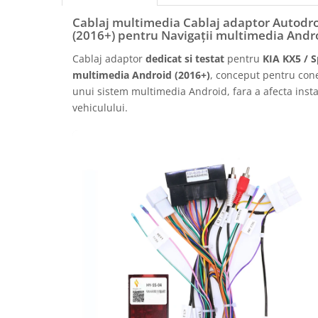
Rame adaptoare Daihatsu
Cablaj multimedia Cablaj adaptor Autodro
(2016+) pentru Navigații multimedia Andr
Rame adaptoare Mazda
Cablaj adaptor
dedicat si testat
pentru
KIA KX5 / S
multimedia Android (2016+)
, conceput pentru cone
Rame adaptoare Kia
unui sistem multimedia Android, fara a afecta instal
vehiculului.
Rame adaptoare Alfa Romeo
Rame adaptoare Nissan
Rame adaptoare Fiat
Rame adaptoare Hyundai
Rame adaptoare Chevrolet
Rame adaptoare Mitsubishi
Rame adaptoare Jeep