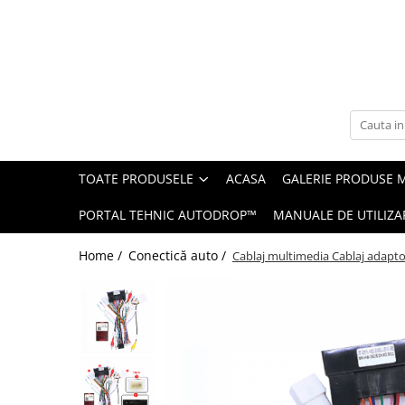
Toate Produsele
Navigații auto dedicate
Navigatii Dedicate
TOATE PRODUSELE
ACASA
GALERIE PRODUSE 
BMW
PORTAL TEHNIC AUTODROP™
MANUALE DE UTILIZA
Volkswagen
Home /
Conectică auto /
Cablaj multimedia Cablaj adapto
Audi
Mercedes Benz
Ford
Skoda