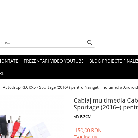
MONTATE
PREZENTARI VIDEO YOUTUBE
BLOG PROIECTE FINALI
RE
r Autodrop KIA KX5 / Sportage (2016+) pentru Navigații multimedia Android
Cablaj multimedia Cab
Sportage (2016+) pent
AD-BGCM
150,00 RON
TVA inclus