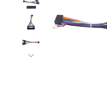
Opel
Dacia
Peugeot
Hyundai
Toyota
Seat
Kia
Chevrolet
Suzuki
Renault