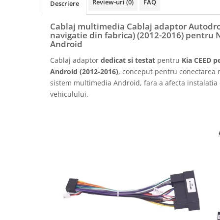
Review-uri
(0)
FAQ
Descriere
Rame adaptoare Daihatsu
Cablaj multimedia Cablaj adaptor Autodro
Rame adaptoare Mazda
navigatie din fabrica) (2012-2016) pentru 
Android
Rame adaptoare Kia
Cablaj adaptor
dedicat si testat
pentru
Kia CEED p
Android (2012-2016)
, conceput pentru conectarea r
Rame adaptoare Alfa Romeo
sistem multimedia Android, fara a afecta instalatia 
vehiculului.
Rame adaptoare Nissan
Rame adaptoare Fiat
Rame adaptoare Hyundai
Rame adaptoare Chevrolet
Rame adaptoare Mitsubishi
Rame adaptoare Jeep