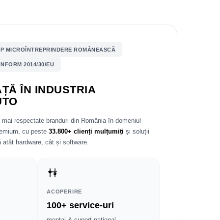
P MICROÎNTREPRINDERE ROMÂNEASCĂ
NFORM 2014/30/EU
ȚĂ ÎN INDUSTRIA
UTO
e mai respectate branduri din România în domeniul
premium, cu peste
33.800+ clienți mulțumiți
și soluții
 atât hardware, cât și software.
ACOPERIRE
100+ service-uri
montaj & suport național