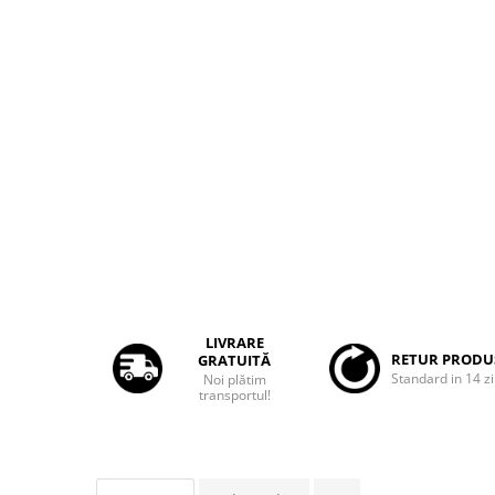
Rame adaptoare Dacia
Rame adaptoare Audi
Rame adaptoare BMW
Rame adaptoare Seat
Rame adaptoare Renault
Rame adaptoare Volvo
Rame adaptoare Honda
LIVRARE
RETUR PRODU
GRATUITĂ
Rame Adaptoare Porsche
Standard in 14 zi
Noi plătim
transportul!
Rame adaptoare Peugeot
Rame adaptoare Citroen