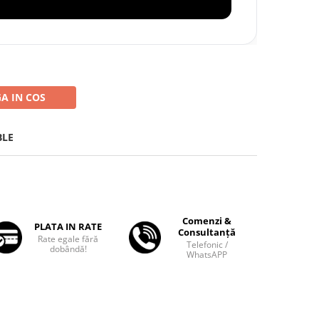
A IN COS
BLE
Comenzi &
PLATA IN RATE
Consultanță
Rate egale fără
Telefonic /
dobândă!
WhatsAPP