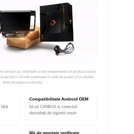
are caracter pur informativ și este independentă de produsul curent.
 pachet cu kit-urile menționate în codul de produs și cu ofertele
listate pe pagina produsului.
Compatibilitate Android OEM
 fără
kit-uri CANBUS & conectori
dezvoltați de inginerii noștri
Mii de montaje verificate