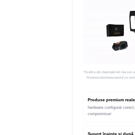
*Grafica din materialul de mai sus 
Produsul dumneavoastră va veni la
Produse premium reale
hardware configurat corect,
compromisuri
Suport înainte și după