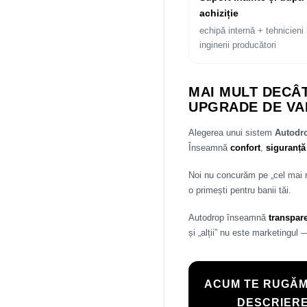
achiziție
echipă internă + tehnicieni 
inginerii producători
MAI MULT DECÂT
UPGRADE DE VA
Alegerea unui sistem
Autod
Înseamnă
confort
,
siguranță
Noi nu concurăm pe „cel mai
o primești pentru banii tăi.
Autodrop înseamnă
transpar
și „alții” nu este marketingul 
ACUM TE RUGĂM
DESCRIERE