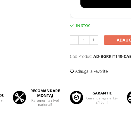
IN STOC
ADAUG
Cod Produs:
AD-BGRKIT149-CA
Adauga la Favorite
RECOMANDARE
GARANȚIE
SE
MONTAJ
Garanţie legală 12-
le!
Parteneri la nivel
24 Luni!
național!