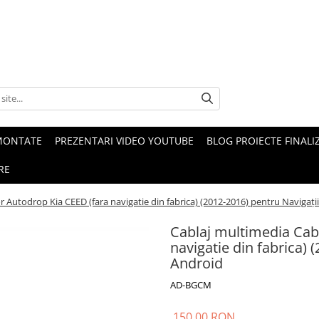
MONTATE
PREZENTARI VIDEO YOUTUBE
BLOG PROIECTE FINALI
RE
r Autodrop Kia CEED (fara navigatie din fabrica) (2012-2016) pentru Navigaț
Cablaj multimedia Cab
navigatie din fabrica)
Android
AD-BGCM
150,00 RON