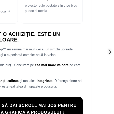
proiecte reale postate zilnic pe blog
și social media
locali +
 O ACHIZIȚIE. ESTE UN
LOARE.
rop™
înseamnă mai mult decât un simplu upgrade.
și o experiență complet nouă la volan.
 mic preț”. Concurăm pe
cea mai mare valoare
pe care
ență
,
calitate
și mai ales
integritate
. Diferența dintre noi
— este realitatea din spatele produsului.
 SĂ DAI SCROLL MAI JOS PENTRU
A GRAFICĂ A PRODUSULUI ↓