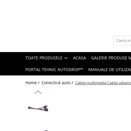
Toate Produsele
Navigații auto dedicate
Navigatii Dedicate
TOATE PRODUSELE
ACASA
GALERIE PRODUSE 
BMW
PORTAL TEHNIC AUTODROP™
MANUALE DE UTILIZA
Volkswagen
Home /
Conectică auto /
Cablaj multimedia Cablaj adapto
Audi
Mercedes Benz
Ford
Skoda