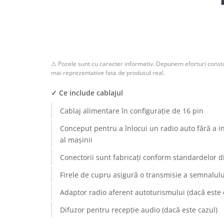
Rame adaptoare Dodge
Rame adaptoare Chrysler
Rame adaptoare Isuzu
⚠ Pozele sunt cu caracter informativ. Depunem eforturi consta
mai reprezentative fata de produsul real.
Rame adaptoare Subaru
✓ Ce include cablajul
Rame adaptoare Iveco
Cablaj alimentare în configurație de 16 pin
Conceput pentru a înlocui un radio auto fără a i
Rame adaptoare Smart
al mașinii
Rame adaptoare Land Rover
Conectorii sunt fabricați conform standardelor d
Firele de cupru asigură o transmisie a semnalului
Rame adaptoare Ssangyong
Rame adaptoare Hummer
Adaptor radio aferent autoturismului (dacă este 
Difuzor pentru recepție audio (dacă este cazul)
Camere marșarier auto