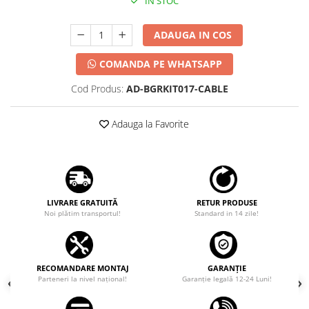
IN STOC
ADAUGA IN COS
COMANDA PE WHATSAPP
Cod Produs:
AD-BGRKIT017-CABLE
Adauga la Favorite
LIVRARE GRATUITĂ
RETUR PRODUSE
Noi plătim transportul!
Standard in 14 zile!
RECOMANDARE MONTAJ
GARANȚIE
Parteneri la nivel național!
Garanţie legală 12-24 Luni!