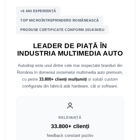
Mitsubishi
Rame adaptoare Mazda
+6 ANI EXPERIENȚĂ
TOP MICROÎNTREPRINDERE ROMÂNEASCĂ
Land Rover
Rame adaptoare Kia
PRODUSE CERTIFICATE CONFORM 2014/30/EU
Mazda
Rame adaptoare Alfa Romeo
LEADER DE PIAȚĂ ÎN
INDUSTRIA MULTIMEDIA AUTO
Honda
Rame adaptoare Nissan
Autodrop este unul dintre cele mai respectate branduri din
Citroen
Rame adaptoare Fiat
România în domeniul sistemelor multimedia auto premium,
cu peste
33.800+ clienți mulțumiți
și soluții custom
Isuzu
Rame adaptoare Hyundai
configurate din fabrică atât hardware, cât și software.
Chrysler
Rame adaptoare Chevrolet
Subaru
Rame adaptoare Mitsubishi
RELEVANȚĂ
Smart
Rame adaptoare Jeep
33.800+ clienți
feedback constant pozitiv