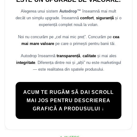
Alegerea unui sistem
Autodrop™
înseamnă mai mult
decât un simplu upgrade. Înseamnă
confort
,
siguranță
și o
experiență complet nouă la volan.
Noi nu concurăm pe „cel mai mic preț”. Concurăm pe
cea
mai mare valoare
pe care o primești pentru banii tăi.
Autodrop înseamnă
transparență
,
calitate
și mai ales
integritate
. Diferența dintre noi și „alții” nu este marketingul
— este realitatea din spatele produsului.
ACUM TE RUGĂM SĂ DAI SCROLL
MAI JOS PENTRU DESCRIEREA
GRAFICĂ A PRODUSULUI ↓