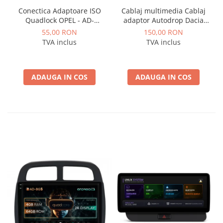
Conectica Adaptoare ISO
Cablaj multimedia Cablaj
Quadlock OPEL - AD-
adaptor Autodrop Dacia
ISOOPEL
Logan / Sandero pentru
55,00 RON
150,00 RON
Navigatii multimedia
TVA inclus
TVA inclus
Android
ADAUGA IN COS
ADAUGA IN COS