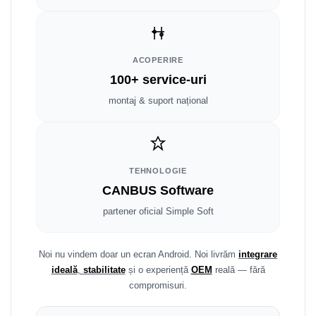
Fiat
Rame adaptoare Dodge
Jeep
Rame adaptoare Chrysler
ACOPERIRE
Volvo
Rame adaptoare Isuzu
100+ service-uri
Iveco
Rame adaptoare Subaru
montaj & suport național
Porsche
Rame adaptoare Iveco
Ssangyong
Rame adaptoare Smart
TEHNOLOGIE
CANBUS Software
Daihatsu
Rame adaptoare Land Rover
partener oficial Simple Soft
Dodge
Rame adaptoare Ssangyong
Rame adaptoare Hummer
Noi nu vindem doar un ecran Android. Noi livrăm
integrare
ideală
,
stabilitate
și o experiență
OEM
reală — fără
compromisuri.