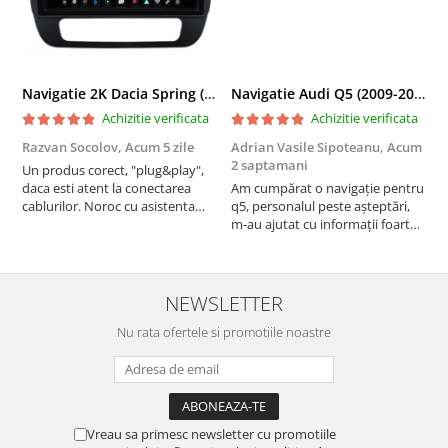
Navigatie 2K Dacia Spring (2021- Prezent), Android, S-Quadcore / 4GB RAM + 64GB ROM, 9.5 Inch - AD-BGS90042K+AD-BGRKIT366V4s
Navigatie Audi Q5 (2009-2017), Linux OS & OEM, MMI 3G, CarPlay & Android Auto Wireless, MirrorLink, Camera AHD, 12.3 Inch - AD-BGAALNXH+AD-BGRKITQ5002
Achizitie verificata
Achizitie verificata
Razvan Socolov,
Acum 5 zile
Adrian Vasile Sipoteanu,
Acum
E
2 saptamani
Un produs corect, "plug&play",
P
daca esti atent la conectarea
Am cumpărat o navigație pentru
d
cablurilor. Noroc cu asistenta
q5, personalul peste așteptări,
f
Autodrop, care a fost foarte
m-au ajutat cu informații foarte
prietenoasa si dispusa sa ajute.
prompt deși i-am deranjat în
M-a indrumat pas cu pas si mi-a
repetate rânduri. Foarte
atras atentia ca nu era conectat
serviabili, livrare rapidă, suport
cablul de video de la camera
tehnic, totul impecabil, o să revin
NEWSLETTER
OE...
la ei și pentru vi...
Nu rata ofertele si promotiile noastre
Vreau sa primesc newsletter cu promotiile