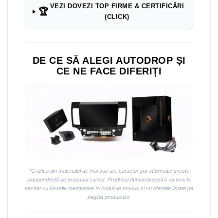
VEZI DOVEZI TOP FIRME & CERTIFICĂRI
🏆
(CLICK)
DE CE SĂ ALEGI AUTODROP ȘI
CE NE FACE DIFERIȚI
*Grafica din materialul de mai sus are caracter pur informativ și este
independentă de produsul curent. Produsul dumneavoastră va veni la
pachet cu kit-urile menționate în codul de produs și cu ofertele listate pe
pagina produsului.