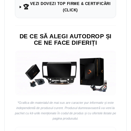
Navigații auto universale
VEZI DOVEZI TOP FIRME & CERTIFICĂRI
🏆
Navigații universale 2DIN
(CLICK)
Navigații universale 1DIN
Rame adaptoare auto
DE CE SĂ ALEGI AUTODROP ȘI
Rame adaptoare auto
CE NE FACE DIFERIȚI
Rame adaptoare Volkswagen
Rame adaptoare Ford
Rame adaptoare M-Benz
Rame adaptoare Opel
*Grafica din materialul de mai sus are caracter pur informativ și este
Rame adaptoare Skoda
independentă de produsul curent. Produsul dumneavoastră va veni la
pachet cu kit-urile menționate în codul de produs și cu ofertele listate pe
pagina produsului.
Rame adaptoare Suzuki