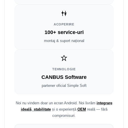
Smart
Fiat
ACOPERIRE
Jeep
100+ service-uri
montaj & suport național
Volvo
Iveco
Porsche
TEHNOLOGIE
CANBUS Software
Ssangyong
partener oficial Simple Soft
Daihatsu
Noi nu vindem doar un ecran Android. Noi livrăm
integrare
Dodge
ideală
,
stabilitate
și o experiență
OEM
reală — fără
compromisuri.
Navigații auto universale