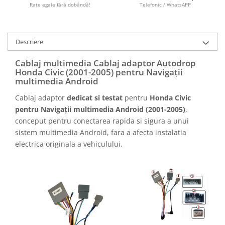
Camere marșarier auto
Rate egale fără dobândă!
Telefonic / WhatsAPP
Camere marșarier universale
Descriere
Camere Skoda
Cablaj multimedia Cablaj adaptor Autodrop
Honda Civic (2001-2005) pentru Navigații
Camere Volkswagen
multimedia Android
Cablaj adaptor
dedicat si testat
pentru
Honda Civic
Camere Mercedes Benz
pentru Navigații multimedia Android (2001-2005)
,
conceput pentru conectarea rapida si sigura a unui
Camere Audi
sistem multimedia Android, fara a afecta instalatia
electrica originala a vehiculului.
Camere BMW
Camere Ford
Camere Opel
Camere Iveco