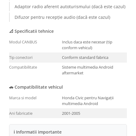
Adaptor radio aferent autoturismului (dacă este cazul)
Conectică BMW
Difuzor pentru recepție audio (dacă este cazul)
Conectică Volkswagen
📐 Specificatii tehnice
Conectică Mercedes Benz
Modul CANBUS
Inclus daca este necesar (tip
conform vehicul)
Conectică Ford
Tip conectori
Conform standard fabrica
Conectică Opel
Compatibilitate
Sisteme multimedia Android
aftermarket
Conectică Skoda
🚗 Compatibilitate vehicul
Conectică Honda
Marca si model
Honda Civic pentru Navigații
multimedia Android
Conectică Chevrolet
Ani fabricatie
2001-2005
Conectică Suzuki
ℹ Informatii importante
Conectică Renault