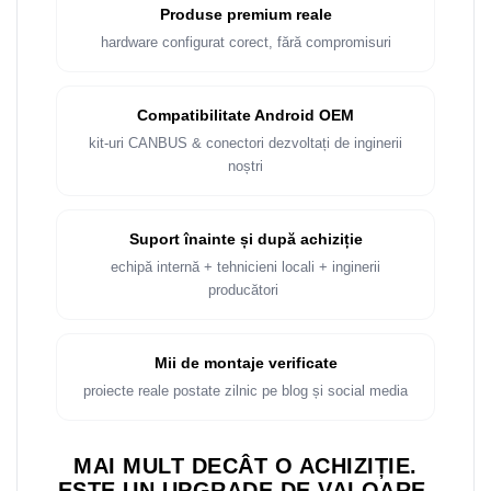
Rame adaptoare Dacia
Produse premium reale
hardware configurat corect, fără compromisuri
Rame adaptoare Audi
Rame adaptoare BMW
Compatibilitate Android OEM
kit-uri CANBUS & conectori dezvoltați de inginerii
Rame adaptoare Seat
noștri
Rame adaptoare Renault
Suport înainte și după achiziție
Rame adaptoare Volvo
echipă internă + tehnicieni locali + inginerii
producători
Rame adaptoare Honda
Rame Adaptoare Porsche
Mii de montaje verificate
proiecte reale postate zilnic pe blog și social media
Rame adaptoare Peugeot
MAI MULT DECÂT O ACHIZIȚIE.
Rame adaptoare Citroen
ESTE UN UPGRADE DE VALOARE.