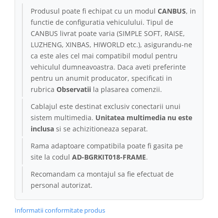
Produsul poate fi echipat cu un modul
CANBUS
, in
Conectică Kia
functie de configuratia vehiculului. Tipul de
CANBUS livrat poate varia (SIMPLE SOFT, RAISE,
Conectică Hyundai
LUZHENG, XINBAS, HIWORLD etc.), asigurandu-ne
ca este ales cel mai compatibil modul pentru
Conectică Mitsubishi
vehiculul dumneavoastra. Daca aveti preferinte
pentru un anumit producator, specificati in
Lumini ambientale
rubrica
Observatii
la plasarea comenzii.
Cablajul este destinat exclusiv conectarii unui
sistem multimedia.
Unitatea multimedia nu este
inclusa
si se achizitioneaza separat.
Rama adaptoare compatibila poate fi gasita pe
site la codul
AD-BGRKIT018-FRAME
.
Recomandam ca montajul sa fie efectuat de
personal autorizat.
Informatii conformitate produs