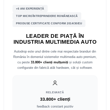
+6 ANI EXPERIENȚĂ
Nissan
TOP MICROÎNTREPRINDERE ROMÂNEASCĂ
Mitsubishi
PRODUSE CERTIFICATE CONFORM 2014/30/EU
Land Rover
LEADER DE PIAȚĂ ÎN
INDUSTRIA MULTIMEDIA AUTO
Mazda
Autodrop este unul dintre cele mai respectate branduri din
Honda
România în domeniul sistemelor multimedia auto premium,
cu peste
33.800+ clienți mulțumiți
și soluții custom
Citroen
configurate din fabrică atât hardware, cât și software.
Isuzu
Chrysler
RELEVANȚĂ
33.800+ clienți
Subaru
feedback constant pozitiv