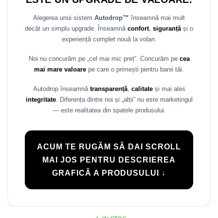
Rame adaptoare Daihatsu
Alegerea unui sistem
Autodrop™
înseamnă mai mult
decât un simplu upgrade. Înseamnă
confort
,
siguranță
și o
Rame adaptoare Mazda
experiență complet nouă la volan.
Rame adaptoare Kia
Noi nu concurăm pe „cel mai mic preț”. Concurăm pe
cea
mai mare valoare
pe care o primești pentru banii tăi.
Rame adaptoare Alfa Romeo
Autodrop înseamnă
transparență
,
calitate
și mai ales
Rame adaptoare Nissan
integritate
. Diferența dintre noi și „alții” nu este marketingul
— este realitatea din spatele produsului.
Rame adaptoare Fiat
Rame adaptoare Hyundai
ACUM TE RUGĂM SĂ DAI SCROLL
MAI JOS PENTRU DESCRIEREA
Rame adaptoare Chevrolet
GRAFICĂ A PRODUSULUI ↓
Rame adaptoare Mitsubishi
Rame adaptoare Jeep