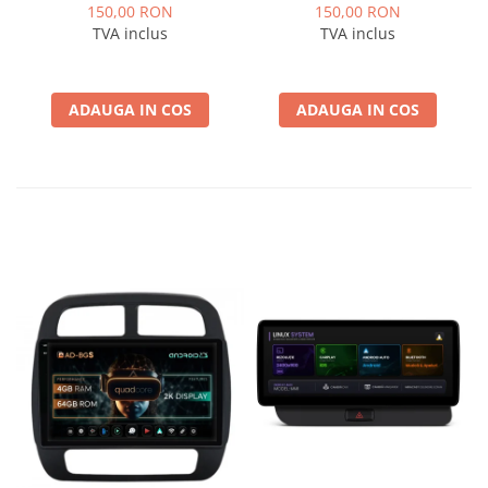
Logan / Sandero pentru
pentru Navigatii
150,00 RON
150,00 RON
Navigatii multimedia
multimedia Android
TVA inclus
TVA inclus
Android
ADAUGA IN COS
ADAUGA IN COS