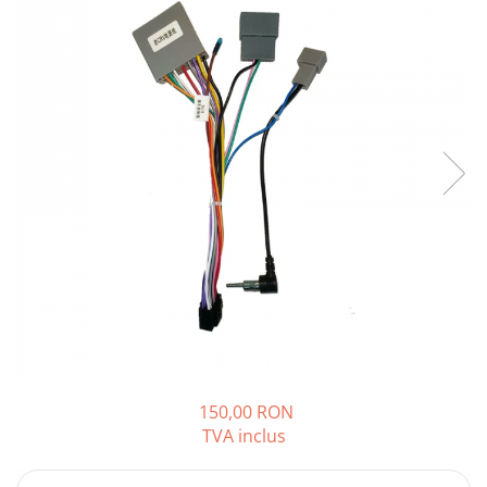
Opel
Dacia
Peugeot
Hyundai
Toyota
Seat
Kia
Chevrolet
150,00 RON
TVA inclus
Suzuki
Renault