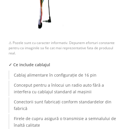
Camere Renault
Camere Fiat
Camere Citroen
⚠ Pozele sunt cu caracter informativ. Depunem eforturi constante
Camere Peugeot
pentru ca imaginile sa fie cat mai reprezentative fata de produsul
real.
Camere Fiat
✓ Ce include cablajul
Camere înregistrare trafic
Cablaj alimentare în configurație de 16 pin
Conceput pentru a înlocui un radio auto fără a
Accesorii multimedia
interfera cu cablajul standard al mașinii
Conectică Auto
Conectorii sunt fabricați conform standardelor din
fabrică
Conectică Auto
Firele de cupru asigură o transmisie a semnalului de
Conectică Audi
înaltă calitate