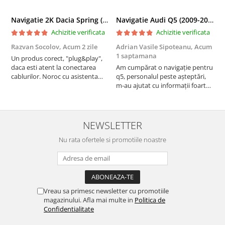
Navigatie 2K Dacia Spring (2021- Prezent), Android, S-Quadcore / 4GB RAM + 64GB ROM, 9.5 Inch - AD-BGS90042K+AD-BGRKIT366V4s
Navigatie Audi Q5 (2009-2017), Linux OS & OEM, MMI 3G, CarPlay & Android Auto Wireless, MirrorLink, Camera AHD, 12.3 Inch - AD-BGAALNXH+AD-BGRKITQ5002
Achizitie verificata
Achizitie verificata
Razvan Socolov,
Acum 2 zile
Adrian Vasile Sipoteanu,
Acum
E
1 saptamana
Un produs corect, "plug&play",
P
daca esti atent la conectarea
Am cumpărat o navigație pentru
d
cablurilor. Noroc cu asistenta
q5, personalul peste așteptări,
f
Autodrop, care a fost foarte
m-au ajutat cu informații foarte
prietenoasa si dispusa sa ajute.
prompt deși i-am deranjat în
M-a indrumat pas cu pas si mi-a
repetate rânduri. Foarte
atras atentia ca nu era conectat
serviabili, livrare rapidă, suport
cablul de video de la camera
tehnic, totul impecabil, o să revin
NEWSLETTER
OE...
la ei și pentru vi...
Nu rata ofertele si promotiile noastre
Vreau sa primesc newsletter cu promotiile
magazinului. Afla mai multe in
Politica de
Confidentialitate