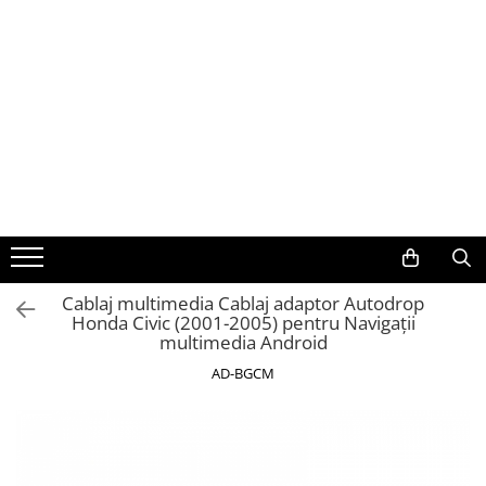
Toate Produsele
Navigații auto dedicate
Navigatii Dedicate
BMW
Volkswagen
Cablaj multimedia Cablaj adaptor Autodrop
Honda Civic (2001-2005) pentru Navigații
Audi
multimedia Android
Mercedes Benz
AD-BGCM
Ford
Skoda