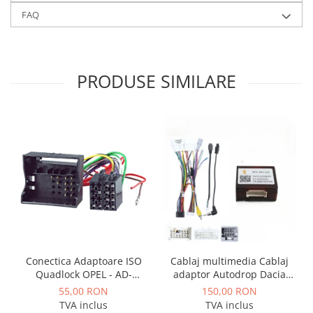
FAQ
PRODUSE SIMILARE
Conectica Adaptoare ISO
Cablaj multimedia Cablaj
Quadlock OPEL - AD-
adaptor Autodrop Dacia
ISOOPEL
Logan / Sandero pentru
55,00 RON
150,00 RON
Navigatii multimedia
TVA inclus
TVA inclus