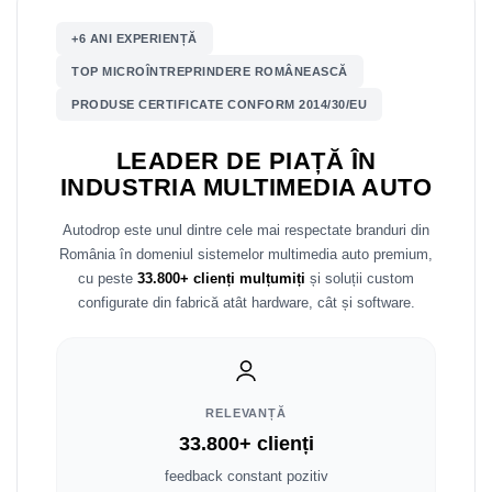
+6 ANI EXPERIENȚĂ
Nissan
TOP MICROÎNTREPRINDERE ROMÂNEASCĂ
Mitsubishi
PRODUSE CERTIFICATE CONFORM 2014/30/EU
Land Rover
LEADER DE PIAȚĂ ÎN
INDUSTRIA MULTIMEDIA AUTO
Mazda
Autodrop este unul dintre cele mai respectate branduri din
Honda
România în domeniul sistemelor multimedia auto premium,
cu peste
33.800+ clienți mulțumiți
și soluții custom
Citroen
configurate din fabrică atât hardware, cât și software.
Isuzu
Chrysler
RELEVANȚĂ
33.800+ clienți
Subaru
feedback constant pozitiv