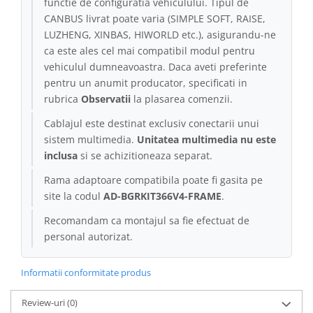
functie de configuratia vehiculului. Tipul de
CANBUS livrat poate varia (SIMPLE SOFT, RAISE,
Conectică Kia
LUZHENG, XINBAS, HIWORLD etc.), asigurandu-ne
ca este ales cel mai compatibil modul pentru
Conectică Hyundai
vehiculul dumneavoastra. Daca aveti preferinte
pentru un anumit producator, specificati in
Conectică Mitsubishi
rubrica
Observatii
la plasarea comenzii.
Cablajul este destinat exclusiv conectarii unui
Lumini ambientale
sistem multimedia.
Unitatea multimedia nu este
inclusa
si se achizitioneaza separat.
Rama adaptoare compatibila poate fi gasita pe
site la codul
AD-BGRKIT366V4-FRAME
.
Recomandam ca montajul sa fie efectuat de
personal autorizat.
Informatii conformitate produs
Review-uri
(0)