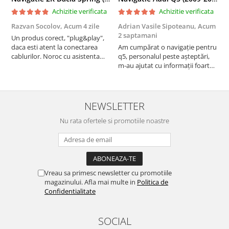
Achizitie verificata
Achizitie verificata
Razvan Socolov,
Acum 4 zile
Adrian Vasile Sipoteanu,
Acum
E
2 saptamani
Un produs corect, "plug&play",
P
daca esti atent la conectarea
Am cumpărat o navigație pentru
d
cablurilor. Noroc cu asistenta
q5, personalul peste așteptări,
f
Autodrop, care a fost foarte
m-au ajutat cu informații foarte
prietenoasa si dispusa sa ajute.
prompt deși i-am deranjat în
M-a indrumat pas cu pas si mi-a
repetate rânduri. Foarte
atras atentia ca nu era conectat
serviabili, livrare rapidă, suport
cablul de video de la camera
tehnic, totul impecabil, o să revin
NEWSLETTER
OE...
la ei și pentru vi...
Nu rata ofertele si promotiile noastre
Vreau sa primesc newsletter cu promotiile
magazinului. Afla mai multe in
Politica de
Confidentialitate
SOCIAL