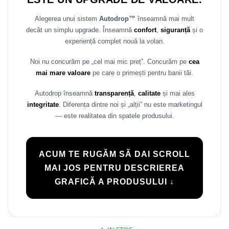
Rame adaptoare Daihatsu
Alegerea unui sistem
Autodrop™
înseamnă mai mult
decât un simplu upgrade. Înseamnă
confort
,
siguranță
și o
Rame adaptoare Mazda
experiență complet nouă la volan.
Rame adaptoare Kia
Noi nu concurăm pe „cel mai mic preț”. Concurăm pe
cea
mai mare valoare
pe care o primești pentru banii tăi.
Rame adaptoare Alfa Romeo
Autodrop înseamnă
transparență
,
calitate
și mai ales
Rame adaptoare Nissan
integritate
. Diferența dintre noi și „alții” nu este marketingul
— este realitatea din spatele produsului.
Rame adaptoare Fiat
Rame adaptoare Hyundai
ACUM TE RUGĂM SĂ DAI SCROLL
MAI JOS PENTRU DESCRIEREA
Rame adaptoare Chevrolet
GRAFICĂ A PRODUSULUI ↓
Rame adaptoare Mitsubishi
Rame adaptoare Jeep