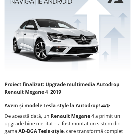
Dacia
Rame adaptoare Audi
Camere Opel
Conectică Honda
Peugeot
Rame adaptoare BMW
Camere Iveco
Conectică Chevrolet
Hyundai
Rame adaptoare Seat
Camere Renault
Conectică Suzuki
Toyota
Rame adaptoare Renault
Camere Fiat
Conectică Renault
Seat
Rame adaptoare Volvo
Camere Citroen
Conectică Kia
Kia
Rame adaptoare Honda
Camere Peugeot
Conectică Hyundai
Proiect finalizat: Upgrade multimedia Autodrop
Chevrolet
Rame Adaptoare Porsche
Camere Fiat
Conectică Mitsubishi
Renault Megane 4 2019
Suzuki
Rame adaptoare Peugeot
Avem și modele Tesla-style la Autodrop! 🚗✨
De această dată, un
Renault Megane 4
a primit un
Renault
Rame adaptoare Citroen
upgrade bine meritat – a fost montat un sistem din
gama
AD-BGA Tesla-style
, care transformă complet
Nissan
Rame adaptoare Daihatsu