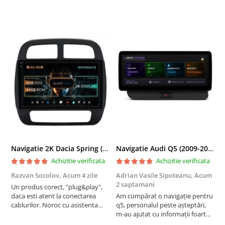
Navigatie 2K Dacia Spring (2021- Prezent), Android, S-Quadcore / 4GB RAM + 64GB ROM, 9.5 Inch - AD-BGS90042K+AD-BGRKIT366V4s
Navigatie Audi Q5 (2009-2017), Linux OS & OEM, MMI 3G, CarPlay & Android Auto Wireless, MirrorLink, Camera AHD, 12.3 Inch - AD-BGAALNXH+AD-BGRKITQ5002
Achizitie verificata
Achizitie verificata
Razvan Socolov,
Acum 4 zile
Adrian Vasile Sipoteanu,
Acum
E
2 saptamani
Un produs corect, "plug&play",
P
daca esti atent la conectarea
Am cumpărat o navigație pentru
d
cablurilor. Noroc cu asistenta
q5, personalul peste așteptări,
f
Autodrop, care a fost foarte
m-au ajutat cu informații foarte
prietenoasa si dispusa sa ajute.
prompt deși i-am deranjat în