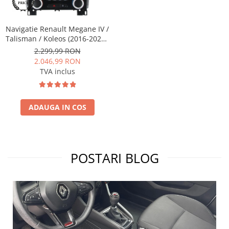
Navigatie Renault Megane IV /
Talisman / Koleos (2016-2020),
Android 13, A-Octacore / 4GB
2.299,99 RON
RAM + 64GB ROM, 9 Inch -
2.046,99 RON
AD-BGA9704 + AD-
TVA inclus
BGRKIT372T
ADAUGA IN COS
POSTARI BLOG