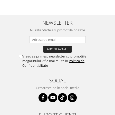
M-a indrumat pas cu pas si mi-a
repetate rânduri. Foarte
atras atentia ca nu era conectat
serviabili, livrare rapidă, suport
cablul de video de la camera
tehnic, totul impecabil, o să revin
OE...
la ei și pentru vi...
NEWSLETTER
Nu rata ofertele si promotiile noastre
Vreau sa primesc newsletter cu promotiile
magazinului. Afla mai multe in
Politica de
Confidentialitate
SOCIAL
Urmareste-ne in social media
SUPORT CLIENTI