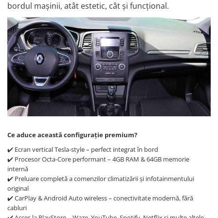
bordul mașinii, atât estetic, cât și funcțional.
Mitsubishi
Rame adaptoare Mazda
Land Rover
Rame adaptoare Kia
Mazda
Rame adaptoare Alfa Romeo
Honda
Rame adaptoare Nissan
Citroen
Rame adaptoare Fiat
Isuzu
Rame adaptoare Hyundai
Ce aduce această configurație premium?
✔️ Ecran vertical Tesla-style – perfect integrat în bord
Chrysler
Rame adaptoare Chevrolet
✔️ Procesor Octa-Core performant – 4GB RAM & 64GB memorie
internă
Subaru
Rame adaptoare Mitsubishi
✔️ Preluare completă a comenzilor climatizării și infotainmentului
original
Smart
Rame adaptoare Jeep
✔️ CarPlay & Android Auto wireless – conectivitate modernă, fără
cabluri
✔️ Acces la PlayStore – Waze, YouTube, Spotify, Netflix și multe altele