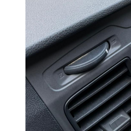
Rame adaptoare Dodge
Rame adaptoare Chrysler
Rame adaptoare Isuzu
Rame adaptoare Subaru
Rame adaptoare Iveco
Rame adaptoare Smart
Rame adaptoare Land Rover
Rame adaptoare Ssangyong
Rame adaptoare Hummer
Camere marșarier auto