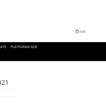
0,00
ZATE
PLATFORMA B2B
021