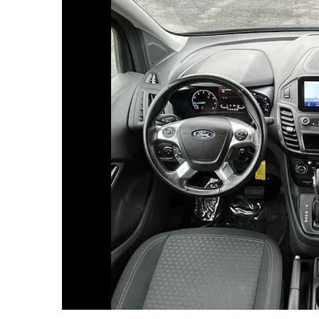
Opel
Dacia
Peugeot
Hyundai
Toyota
Seat
Kia
Chevrolet
Suzuki
Renault