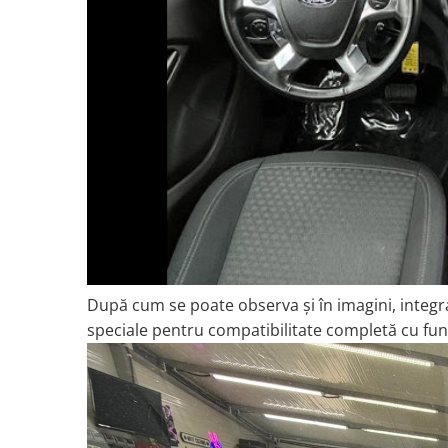
Smart
Fiat
Jeep
Volvo
Iveco
Porsche
Ssangyong
După cum se poate observa și în imagini, integrar
speciale pentru compatibilitate completă cu funcț
Daihatsu
Dodge
Navigații auto universale