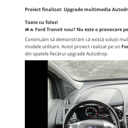
Proiect finalizat: Upgrade multimedia Autodr
Nissan
Toate cu folos!
Mitsubishi
🚐🔥
Ford Transit nou? Nu este o provocare p
Land Rover
Continuăm să demonstrăm că există soluții mult
modele utilitare. Acest proiect realizat pe un
Fo
Mazda
din spatele fiecărui upgrade Autodrop.
Honda
Citroen
Isuzu
Chrysler
Subaru