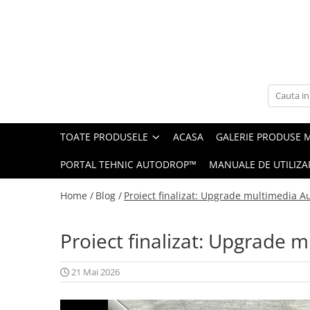
Toate Produsele
Navigații auto dedicate
Navigatii Dedicate
TOATE PRODUSELE
ACASA
GALERIE PRODUSE 
BMW
PORTAL TEHNIC AUTODROP™
MANUALE DE UTILIZA
Volkswagen
Home /
Blog /
Proiect finalizat: Upgrade multimedia A
Audi
Proiect finalizat: Upgrade 
Mercedes Benz
Ford
21 Mai 2026
Skoda