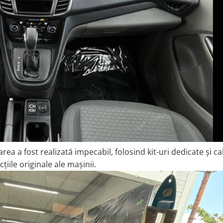
ea a fost realizată impecabil, folosind kit-uri dedicate și ca
iile originale ale mașinii.