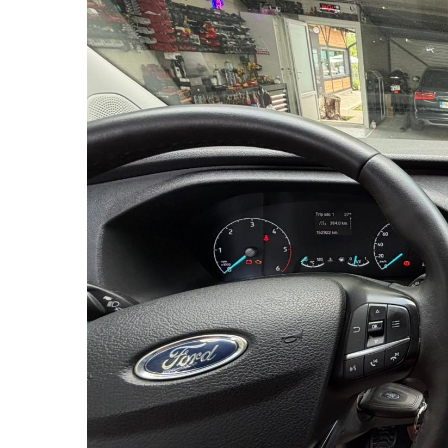
Navigații auto universale
Navigații universale 2DIN
Navigații universale 1DIN
Rame adaptoare auto
Rame adaptoare auto
Rame adaptoare Volkswagen
Rame adaptoare Ford
Rame adaptoare M-Benz
Rame adaptoare Opel
Rame adaptoare Skoda
Rame adaptoare Suzuki