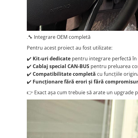
Rame adaptoare Dacia
Rame adaptoare Audi
Rame adaptoare BMW
🔧 Integrare OEM completă
.
Rame adaptoare Seat
Pentru acest proiect au fost utilizate:
✔️
Kit-uri dedicate
pentru integrare perfectă în
Rame adaptoare Renault
✔️
Cablaj special CAN-BUS
pentru preluarea co
✔️
Compatibilitate completă
cu funcțiile origin
Rame adaptoare Volvo
✔️
Funcționare fără erori și fără compromisur
Rame adaptoare Honda
👉 Exact așa cum trebuie să arate un upgrade p
Rame Adaptoare Porsche
Rame adaptoare Peugeot
Rame adaptoare Citroen