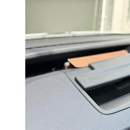
Rame adaptoare Daihatsu
Rame adaptoare Mazda
Rame adaptoare Kia
Rame adaptoare Alfa Romeo
Rame adaptoare Nissan
Rame adaptoare Fiat
Rame adaptoare Hyundai
Rame adaptoare Chevrolet
Rame adaptoare Mitsubishi
Rame adaptoare Jeep