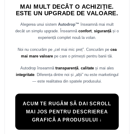
MAI MULT DECÂT O ACHIZIȚIE.
ESTE UN UPGRADE DE VALOARE.
Alegerea unui sistem
Autodrop™
înseamnă mai mult
decât un simplu upgrade. Înseamnă
confort
,
siguranță
și o
experiență complet nouă la volan.
Noi nu concurăm pe „cel mai mic preț”. Concurăm pe
cea
mai mare valoare
pe care o primești pentru banii tăi.
Autodrop înseamnă
transparență
,
calitate
și mai ales
integritate
. Diferența dintre noi și „alții” nu este marketingul
— este realitatea din spatele produsului.
ACUM TE RUGĂM SĂ DAI SCROLL
MAI JOS PENTRU DESCRIEREA
GRAFICĂ A PRODUSULUI ↓