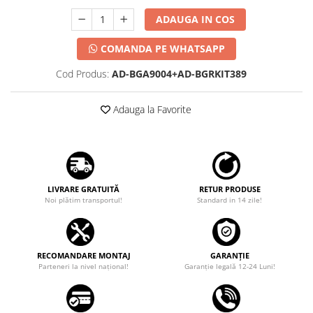
ADAUGA IN COS
COMANDA PE WHATSAPP
Cod Produs:
AD-BGA9004+AD-BGRKIT389
Adauga la Favorite
LIVRARE GRATUITĂ
RETUR PRODUSE
Noi plătim transportul!
Standard in 14 zile!
RECOMANDARE MONTAJ
GARANȚIE
Parteneri la nivel național!
Garanţie legală 12-24 Luni!