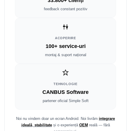
33.800+ clienți
Fiat
Rame adaptoare Dodge
feedback constant pozitiv
Jeep
Rame adaptoare Chrysler
Volvo
Rame adaptoare Isuzu
ACOPERIRE
Iveco
Rame adaptoare Subaru
100+ service-uri
Porsche
Rame adaptoare Iveco
montaj & suport național
Ssangyong
Rame adaptoare Smart
Daihatsu
Rame adaptoare Land Rover
TEHNOLOGIE
CANBUS Software
Dodge
Rame adaptoare Ssangyong
partener oficial Simple Soft
Rame adaptoare Hummer
Noi nu vindem doar un ecran Android. Noi livrăm
integrare
ideală
,
stabilitate
și o experiență
OEM
reală — fără