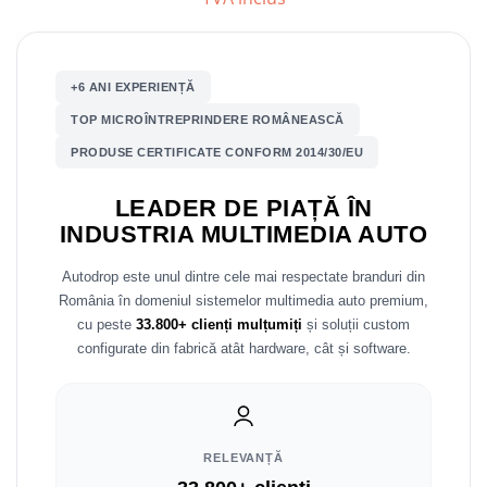
Mitsubishi
Rame adaptoare Mazda
Land Rover
Rame adaptoare Kia
+6 ANI EXPERIENȚĂ
TOP MICROÎNTREPRINDERE ROMÂNEASCĂ
Mazda
Rame adaptoare Alfa Romeo
PRODUSE CERTIFICATE CONFORM 2014/30/EU
Honda
Rame adaptoare Nissan
LEADER DE PIAȚĂ ÎN
INDUSTRIA MULTIMEDIA AUTO
Citroen
Rame adaptoare Fiat
Autodrop este unul dintre cele mai respectate branduri din
Isuzu
Rame adaptoare Hyundai
România în domeniul sistemelor multimedia auto premium,
cu peste
33.800+ clienți mulțumiți
și soluții custom
Chrysler
Rame adaptoare Chevrolet
configurate din fabrică atât hardware, cât și software.
Subaru
Rame adaptoare Mitsubishi
Smart
Rame adaptoare Jeep
RELEVANȚĂ