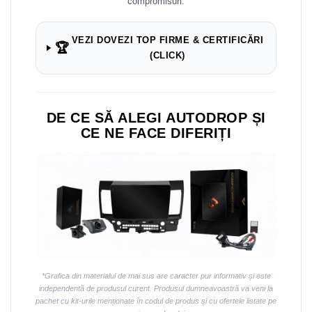
compromisuri.
VEZI DOVEZI TOP FIRME & CERTIFICĂRI
🏆
(CLICK)
DE CE SĂ ALEGI AUTODROP ȘI
CE NE FACE DIFERIȚI
*Grafica din materialul de mai sus are caracter pur informativ și este
independentă de produsul curent. Produsul dumneavoastră va veni la
pachet cu kit-urile menționate în codul de produs și cu ofertele listate pe