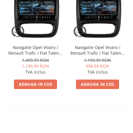
Navigatie Opel Vivaro /
Navigatie Opel Vivaro /
Renault Trafic / Fiat Talento
Renault Trafic / Fiat Talento
(2014-2017), Android, E-
(2014-2017), Android, P-
1.499,99 RON
1.199,99 RON
Octacore / 2GB RAM + 32GB
Octacore / 2GB RAM + 32GB
1.199,99 RON
999,99 RON
ROM, 9 Inch - AD-
ROM, 9 Inch - AD-
TVA inclus
TVA inclus
BGE9002+AD-BGRKIT389
BGP9002+AD-BGRKIT389
ADAUGA IN COS
ADAUGA IN COS