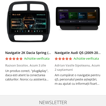
Navigatie 2K Dacia Spring (2021- Prezent), Android, S-Quadcore / 4GB RAM + 64GB ROM, 9.5 Inch - AD-BGS90042K+AD-BGRKIT366V4s
Navigatie Audi Q5 (2009-2017), Linux OS & OEM, MMI 3G, CarPlay & Android Auto Wireless, MirrorLink, Camera AHD, 12.3 Inch - AD-BGAALNXH+AD-BGRKITQ5002
Achizitie verificata
Achizitie verificata
Razvan Socolov,
Acum 3 zile
Adrian Vasile Sipoteanu,
Acum
E
2 saptamani
Un produs corect, "plug&play",
P
daca esti atent la conectarea
Am cumpărat o navigație pentru
d
cablurilor. Noroc cu asistenta
q5, personalul peste așteptări,
f
Autodrop, care a fost foarte
m-au ajutat cu informații foarte
prietenoasa si dispusa sa ajute.
prompt deși i-am deranjat în
M-a indrumat pas cu pas si mi-a
repetate rânduri. Foarte
atras atentia ca nu era conectat
serviabili, livrare rapidă, suport
cablul de video de la camera
tehnic, totul impecabil, o să revin
NEWSLETTER
OE...
la ei și pentru vi...