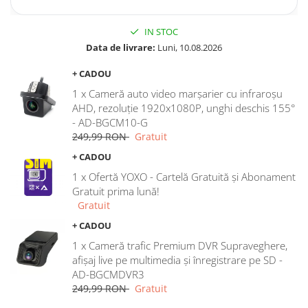
IN STOC
Data de livrare:
Luni, 10.08.2026
+ CADOU
1 x Cameră auto video marșarier cu infraroșu
AHD, rezoluție 1920x1080P, unghi deschis 155°
- AD-BGCM10-G
249,99 RON
Gratuit
+ CADOU
1 x Ofertă YOXO - Cartelă Gratuită și Abonament
Gratuit prima lună!
Gratuit
+ CADOU
1 x Cameră trafic Premium DVR Supraveghere,
afișaj live pe multimedia și înregistrare pe SD -
AD-BGCMDVR3
249,99 RON
Gratuit