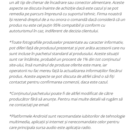
un alt tip de chenar de încadrare sau conector alimentare. Aceste
aspecte se discuta înainte de achiziție dacă este cazul și se pot
remedia pe parcurs împreună cu suportul tehnic. Firma noastră
își rezervă dreptul de a nu onora o comandă dacă consideră că un
produs nu este cel puțin 95% compatibil și conform cu
autoturismul în caz, indiferent de decizia clientului.
*Toate fotografiile produselor prezentate au caracter informativ,
pot diferi față de produsul prezentat și pot arăta accesorii care nu
sunt incluse în pachetul standard al produsului. Aceste situații
sunt rar întâlnite, probabil un procent de 1% din tot conținutul
site-ului, însă numărul de produse oferite este mare, iar
operatorii nu fac mereu față la actualizarea informațiilor fiecărui
produs. Aceste aspecte se pot discuta de altfel când o să fiți
contactat pentru confirmarea comenzii, daca este cazul.
*Conținutul pachetului poate fi de altfel modificat de către
producător fără să anunțe. Pentru mai multe detalii vă rugăm să
ne contactați pe email.
*Platformele Android sunt recomandate iubitorilor de tehnologie
multimedia, aplicații și internet și nerecomandate celor pentru
care principala sursa audio este aplicația radio.