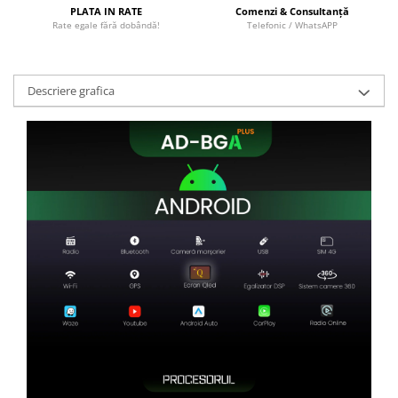
PLATA IN RATE
Comenzi & Consultanță
Rate egale fără dobândă!
Telefonic / WhatsAPP
Descriere grafica