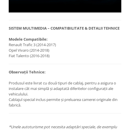
SISTEM MULTIMEDIA – COMPATIBILITATE & DETALII TEHNICE
Modele Compatibile:
Renault Trafic 3 (2014-2017)
Opel Vivaro (2014-2018)
Fiat Talento (2016-2018)
Observații Tehnice:
Produsul este livrat cu două tipuri de cablaj, pentru a asigura o
instalare cât mai simplă și adaptată diferitelor configurații ale
vehiculului.
Cablajul special inclus permite și preluarea camerei originale din
fabrică.
*Unele autoturisme pot necesita adaptări speciale, de exemplu