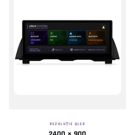
Conectică Kia
Conectică Hyundai
Conectică Mitsubishi
Lumini ambientale
REZOLUȚIE QLED
2400 × 900