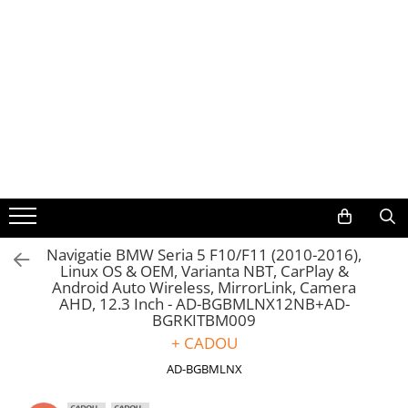
Toate Produsele
Navigații auto dedicate
Navigatii Dedicate
BMW
Volkswagen
Navigatie BMW Seria 5 F10/F11 (2010-2016),
Linux OS & OEM, Varianta NBT, CarPlay &
Audi
Android Auto Wireless, MirrorLink, Camera
AHD, 12.3 Inch - AD-BGBMLNX12NB+AD-
Mercedes Benz
BGRKITBM009
+ CADOU
Ford
AD-BGBMLNX
Skoda