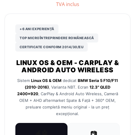
TVA inclus
Nissan
Mitsubishi
+6 ANI EXPERIENȚĂ
TOP MICROÎNTREPRINDERE ROMÂNEASCĂ
Land Rover
CERTIFICATE CONFORM 2014/30/EU
Mazda
LINUX OS & OEM - CARPLAY &
Honda
ANDROID AUTO WIRELESS
Sistem
Linux OS & OEM
dedicat
BMW Seria 5 F10/F11
Citroen
(2010-2016)
, Varianta NBT. Ecran
12.3" QLED
2400×920
, CarPlay & Android Auto Wireless, Cameră
Isuzu
OEM + AHD aftermarket Spate & Față + 360° OEM,
preluare completă meniu original - la un preț
Chrysler
excepțional.
Subaru
🍎🤖
📷