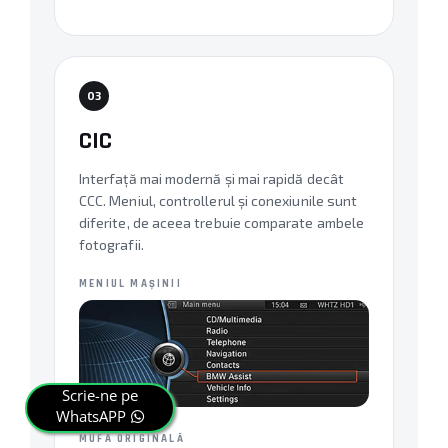
03
CIC
Interfață mai modernă și mai rapidă decât
CCC. Meniul, controllerul și conexiunile sunt
diferite, de aceea trebuie comparate ambele
fotografii.
MENIUL MAȘINII
Scrie-ne pe
WhatsAPP
MUFA ORIGINALĂ