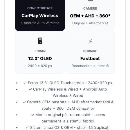
Smart
CONECTIVITATE
CAMERE
CarPlay Wireless
OEM + AHD + 360°
Fiat
+ Android Auto Wireless
Original + Aftermarket
Jeep
🖥️
⚡
Volvo
ECRAN
PORNIRE
Iveco
12.3" QLED
Fastboot
2400 × 920 px
Reconectare automată
Porsche
Ssangyong
✓ Ecran 12.3" QLED Touchscreen - 2400×920 px
✓ CarPlay Wireless & Wired + Android Auto
Wireless & Wired
Daihatsu
✓ Cameră OEM păstrată + AHD aftermarket față &
spate + 360° OEM compatibil
Dodge
✓ Meniu original păstrat complet - acces
permanent la sistemul fabricii
Navigații auto universale
✓ Sistem Linux OS & OEM - stabil, fără aplicații