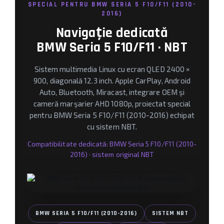
Camere marșarier auto
SPECIAL PENTRU BMW SERIA 5 F10/F11 (2010-
2016)
Navigație dedicată
Camere marșarier universale
BMW Seria 5 F10/F11 · NBT
Camere Skoda
Sistem multimedia Linux cu ecran QLED 2400 ×
Camere Volkswagen
900, diagonală 12.3 inch. Apple CarPlay, Android
Auto, Bluetooth, Miracast, integrare OEM și
Camere Mercedes Benz
cameră marșarier AHD 1080p, proiectat special
pentru BMW Seria 5 F10/F11 (2010-2016) echipat
Camere Audi
cu sistem NBT.
Camere BMW
Compatibilitate dedicată: BMW Seria 5 F10/F11 (2010-
2016) · sistem original NBT
Camere Ford
Camere Opel
Camere Iveco
BMW SERIA 5 F10/F11 (2010-2016)
SISTEM NBT