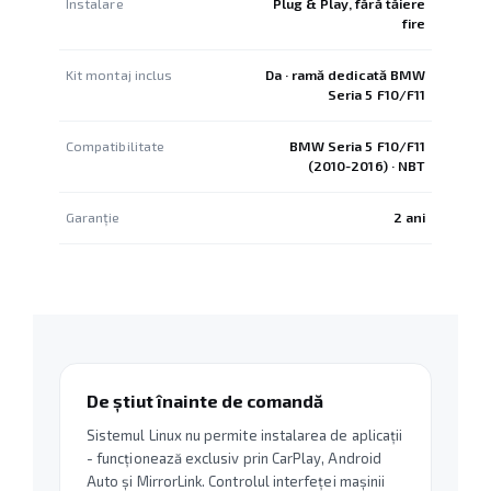
Instalare
Plug & Play, fără tăiere
fire
Kit montaj inclus
Da · ramă dedicată BMW
Seria 5 F10/F11
Compatibilitate
BMW Seria 5 F10/F11
(2010-2016) · NBT
Garanție
2 ani
De știut înainte de comandă
Sistemul Linux nu permite instalarea de aplicații
- funcționează exclusiv prin CarPlay, Android
Auto și MirrorLink. Controlul interfeței mașinii