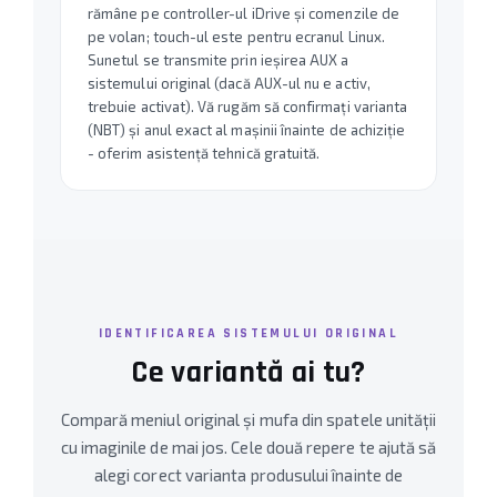
rămâne pe controller-ul iDrive și comenzile de
pe volan; touch-ul este pentru ecranul Linux.
Sunetul se transmite prin ieșirea AUX a
sistemului original (dacă AUX-ul nu e activ,
trebuie activat). Vă rugăm să confirmați varianta
(NBT) și anul exact al mașinii înainte de achiziție
- oferim asistență tehnică gratuită.
IDENTIFICAREA SISTEMULUI ORIGINAL
Ce variantă ai tu?
Compară meniul original și mufa din spatele unității
cu imaginile de mai jos. Cele două repere te ajută să
alegi corect varianta produsului înainte de