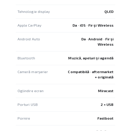
Tehnologie display
QLED
Apple CarPlay
Da · iOS · Fir și Wireless
Android Auto
Da · Android · Fir și
Wireless
Bluetooth
Muzică, apeluri și agendă
Cameră marșarier
Compatibilă · aftermarket
+ originală
Oglindire ecran
Miracast
Porturi USB
2 × USB
Pornire
Fastboot