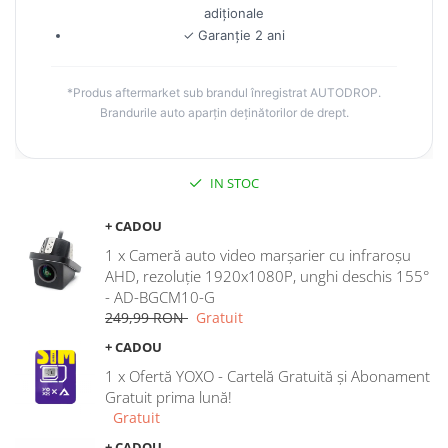
Navigații auto universale
adiționale
Navigații universale 2DIN
✓ Garanție 2 ani
Navigații universale 1DIN
*Produs aftermarket sub brandul înregistrat AUTODROP.
Rame adaptoare auto
Brandurile auto aparțin deținătorilor de drept.
Rame adaptoare auto
Rame adaptoare Volkswagen
IN STOC
+ CADOU
Rame adaptoare Ford
1 x Cameră auto video marșarier cu infraroșu
Rame adaptoare M-Benz
AHD, rezoluție 1920x1080P, unghi deschis 155°
- AD-BGCM10-G
249,99 RON
Gratuit
Rame adaptoare Opel
+ CADOU
Rame adaptoare Skoda
1 x Ofertă YOXO - Cartelă Gratuită și Abonament
Gratuit prima lună!
Rame adaptoare Suzuki
Gratuit
+ CADOU