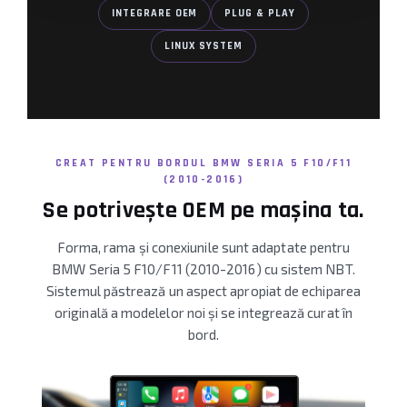
INTEGRARE OEM
PLUG & PLAY
Camere Renault
LINUX SYSTEM
Camere Fiat
Camere Citroen
Camere Peugeot
CREAT PENTRU BORDUL BMW SERIA 5 F10/F11
(2010-2016)
Camere Fiat
Se potrivește OEM pe mașina ta.
Camere înregistrare trafic
Forma, rama și conexiunile sunt adaptate pentru
BMW Seria 5 F10/F11 (2010-2016) cu sistem NBT.
Accesorii multimedia
Sistemul păstrează un aspect apropiat de echiparea
originală a modelelor noi și se integrează curat în
Conectică Auto
bord.
Conectică Auto
Conectică Audi