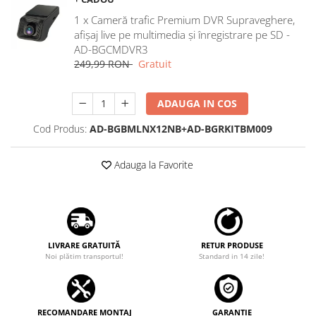
Rame adaptoare Dacia
1 x Cameră trafic Premium DVR Supraveghere,
afișaj live pe multimedia și înregistrare pe SD -
Rame adaptoare Audi
AD-BGCMDVR3
249,99 RON
Gratuit
Rame adaptoare BMW
ADAUGA IN COS
Rame adaptoare Seat
Cod Produs:
AD-BGBMLNX12NB+AD-BGRKITBM009
Rame adaptoare Renault
Adauga la Favorite
Rame adaptoare Volvo
Rame adaptoare Honda
Rame Adaptoare Porsche
LIVRARE GRATUITĂ
RETUR PRODUSE
Noi plătim transportul!
Standard in 14 zile!
Rame adaptoare Peugeot
Rame adaptoare Citroen
RECOMANDARE MONTAJ
GARANȚIE