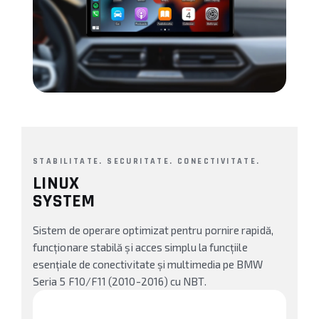
Conectică BMW
Conectică Volkswagen
Conectică Mercedes Benz
Conectică Ford
Conectică Opel
STABILITATE. SECURITATE. CONECTIVITATE.
LINUX
Conectică Skoda
SYSTEM
Conectică Honda
Sistem de operare optimizat pentru pornire rapidă,
funcționare stabilă și acces simplu la funcțiile
Conectică Chevrolet
esențiale de conectivitate și multimedia pe BMW
Conectică Suzuki
Seria 5 F10/F11 (2010-2016) cu NBT.
Conectică Renault