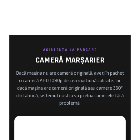
ASISTENȚĂ LA PARCARE
CAMERĂ MARȘARIER
Dacă mașina nu are cameră originală, aveți în pachet
o cameră AHD 1080p de cea mai bună calitate. Iar
dacă mașina are cameră originală sau camere 360°
din fabrică, sistemul nostru va prelua camerele fără
problemă.