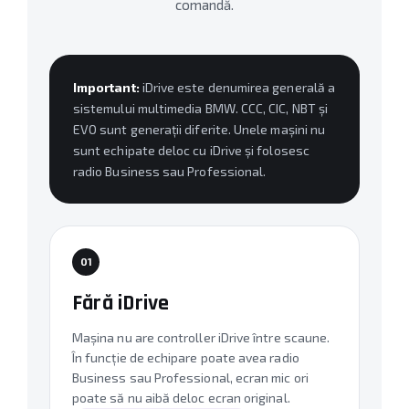
comandă.
Important:
iDrive este denumirea generală a
sistemului multimedia BMW. CCC, CIC, NBT și
EVO sunt generații diferite. Unele mașini nu
sunt echipate deloc cu iDrive și folosesc
radio Business sau Professional.
01
Fără iDrive
Mașina nu are controller iDrive între scaune.
În funcție de echipare poate avea radio
Business sau Professional, ecran mic ori
poate să nu aibă deloc ecran original.