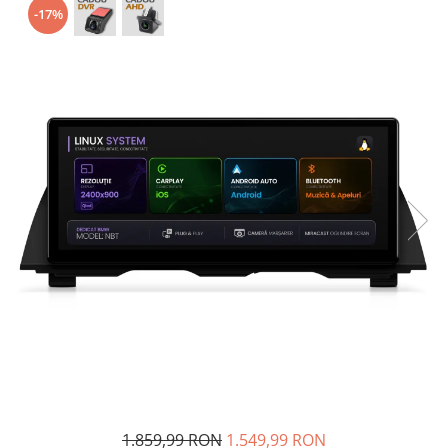
-17%
Opel
Dacia
Peugeot
Hyundai
Toyota
Seat
Kia
Chevrolet
Suzuki
1.859,99 RON
1.549,99 RON
Renault