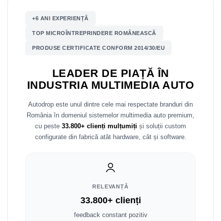
Mitsubishi
Rame adaptoare Mazda
+6 ANI EXPERIENȚĂ
TOP MICROÎNTREPRINDERE ROMÂNEASCĂ
Land Rover
Rame adaptoare Kia
PRODUSE CERTIFICATE CONFORM 2014/30/EU
Mazda
Rame adaptoare Alfa Romeo
LEADER DE PIAȚĂ ÎN
INDUSTRIA MULTIMEDIA AUTO
Honda
Rame adaptoare Nissan
Autodrop este unul dintre cele mai respectate branduri din
Citroen
Rame adaptoare Fiat
România în domeniul sistemelor multimedia auto premium,
cu peste
33.800+ clienți mulțumiți
și soluții custom
Isuzu
Rame adaptoare Hyundai
configurate din fabrică atât hardware, cât și software.
Chrysler
Rame adaptoare Chevrolet
Subaru
Rame adaptoare Mitsubishi
RELEVANȚĂ
Smart
Rame adaptoare Jeep
33.800+ clienți
feedback constant pozitiv