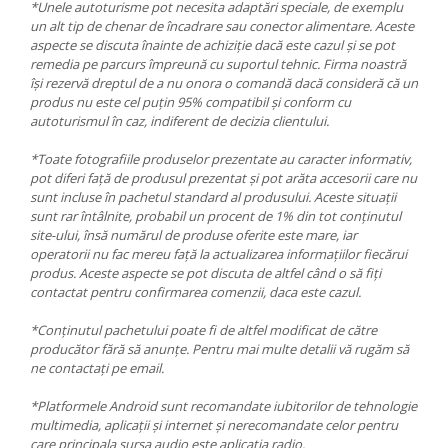
*Unele autoturisme pot necesita adaptări speciale, de exemplu
un alt tip de chenar de încadrare sau conector alimentare. Aceste
aspecte se discuta înainte de achiziție dacă este cazul și se pot
remedia pe parcurs împreună cu suportul tehnic. Firma noastră
își rezervă dreptul de a nu onora o comandă dacă consideră că un
produs nu este cel puțin 95% compatibil și conform cu
autoturismul în caz, indiferent de decizia clientului.
*Toate fotografiile produselor prezentate au caracter informativ,
pot diferi față de produsul prezentat și pot arăta accesorii care nu
sunt incluse în pachetul standard al produsului. Aceste situații
sunt rar întâlnite, probabil un procent de 1% din tot conținutul
site-ului, însă numărul de produse oferite este mare, iar
operatorii nu fac mereu față la actualizarea informațiilor fiecărui
produs. Aceste aspecte se pot discuta de altfel când o să fiți
contactat pentru confirmarea comenzii, daca este cazul.
*Conținutul pachetului poate fi de altfel modificat de către
producător fără să anunțe. Pentru mai multe detalii vă rugăm să
ne contactați pe email.
*Platformele Android sunt recomandate iubitorilor de tehnologie
multimedia, aplicații și internet și nerecomandate celor pentru
care principala sursa audio este aplicația radio.