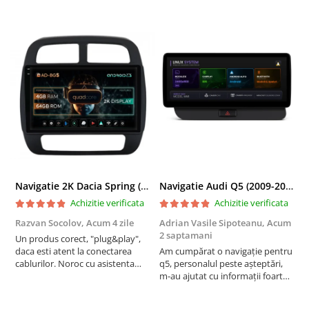
Navigatie 2K Dacia Spring (2021- Prezent), Android, S-Quadcore / 4GB RAM + 64GB ROM, 9.5 Inch - AD-BGS90042K+AD-BGRKIT366V4s
Navigatie Audi Q5 (2009-2017), Linux OS & OEM, MMI 3G, CarPlay & Android Auto Wireless, MirrorLink, Camera AHD, 12.3 Inch - AD-BGAALNXH+AD-BGRKITQ5002
Achizitie verificata
Achizitie verificata
Razvan Socolov,
Acum 4 zile
Adrian Vasile Sipoteanu,
Acum
E
2 saptamani
Un produs corect, "plug&play",
P
daca esti atent la conectarea
Am cumpărat o navigație pentru
d
cablurilor. Noroc cu asistenta
q5, personalul peste așteptări,
f
Autodrop, care a fost foarte
m-au ajutat cu informații foarte
prietenoasa si dispusa sa ajute.
prompt deși i-am deranjat în
M-a indrumat pas cu pas si mi-a
repetate rânduri. Foarte