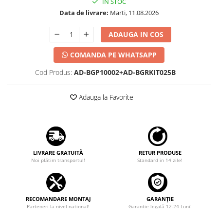
IN STOC
Data de livrare:
Marti, 11.08.2026
ADAUGA IN COS
COMANDA PE WHATSAPP
Cod Produs:
AD-BGP10002+AD-BGRKIT025B
Adauga la Favorite
LIVRARE GRATUITĂ
RETUR PRODUSE
Noi plătim transportul!
Standard in 14 zile!
RECOMANDARE MONTAJ
GARANȚIE
Parteneri la nivel național!
Garanţie legală 12-24 Luni!