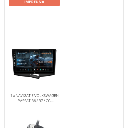
IMPREUNA
1 x NAVIGATIE VOLKSWAGEN
PASSAT B6 / B7 / CC,
ANDROID, P-OCTACORE /
2GB RAM + 32GB ROM, 10.1
INCH - AD-BGP10002+AD-
BGRKIT025B