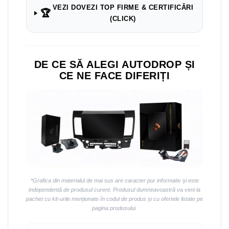
VEZI DOVEZI TOP FIRME & CERTIFICĂRI
🏆
(CLICK)
DE CE SĂ ALEGI AUTODROP ȘI
CE NE FACE DIFERIȚI
*Grafica din materialul de mai sus are caracter pur informativ și este
independentă de produsul curent. Produsul dumneavoastră va veni la
pachet cu kit-urile menționate în codul de produs și cu ofertele listate pe
pagina produsului.