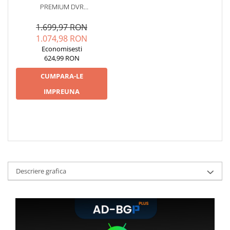
PREMIUM DVR
SUPRAVEGHERE, AFIȘAJ LIVE
PE MULTIMEDIA ȘI
1.699,97 RON
ÎNREGISTRARE PE SD - AD-
1.074,98 RON
BGCMDVR3
Economisesti
624,99 RON
CUMPARA-LE
IMPREUNA
Descriere grafica