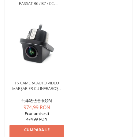
PASSAT B6 / B7 / CC,
ANDROID, P-OCTACORE /
2GB RAM + 32GB ROM, 10.1
INCH - AD-BGP10002+AD-
BGRKIT025B
1 x CAMERĂ AUTO VIDEO
MARȘARIER CU INFRAROȘU
AHD, REZOLUȚIE
1920X1080P, UNGHI DESCHIS
1.449,98 RON
155° - AD-BGCM10-G
974,99 RON
Economisesti
474,99 RON
CUMPARA-LE