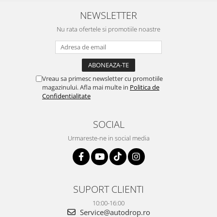
atras atentia ca nu era conectat
serviabili, livrare rapidă, suport
cablul de video de la camera
tehnic, totul impecabil, o să revin
NEWSLETTER
OE...
la ei și pentru vi...
Nu rata ofertele si promotiile noastre
Vreau sa primesc newsletter cu promotiile
magazinului. Afla mai multe in
Politica de
Confidentialitate
SOCIAL
Urmareste-ne in social media
SUPORT CLIENTI
10:00-16:00
Service@autodrop.ro