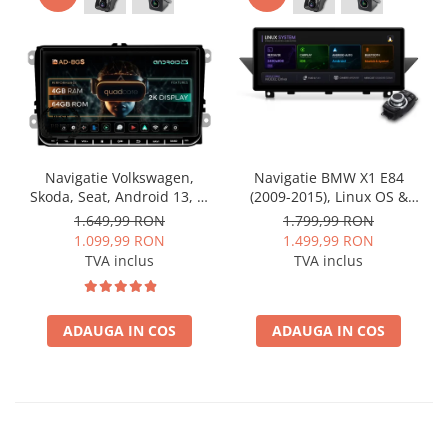
Navigatie Volkswagen,
Navigatie BMW X1 E84
Skoda, Seat, Android 13, S-
(2009-2015), Linux OS &
Quadcore / 4GB RAM +
OEM, Varianta iDrive,
1.649,99 RON
1.799,99 RON
64GB ROM, 9 Inch - AD-
CarPlay & Android Auto
1.099,99 RON
1.499,99 RON
BGSW94L
Wireless, MirrorLink,
TVA inclus
TVA inclus
Camera AHD, 12.3 Inch -
AD-BGBMLNX12+AD-
BGRKITBM004
ADAUGA IN COS
ADAUGA IN COS