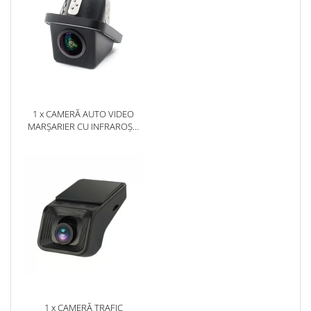
1 x CAMERĂ AUTO VIDEO
MARȘARIER CU INFRAROȘU
AHD, REZOLUȚIE
1920X1080P, UNGHI DESCHIS
155° - AD-BGCM10-G
1 x CAMERĂ TRAFIC