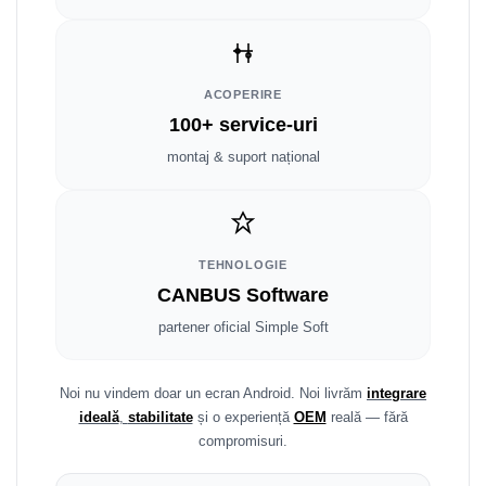
Fiat
Rame adaptoare Dodge
Jeep
Rame adaptoare Chrysler
ACOPERIRE
Volvo
Rame adaptoare Isuzu
100+ service-uri
Iveco
Rame adaptoare Subaru
montaj & suport național
Porsche
Rame adaptoare Iveco
Ssangyong
Rame adaptoare Smart
TEHNOLOGIE
CANBUS Software
Daihatsu
Rame adaptoare Land Rover
partener oficial Simple Soft
Dodge
Rame adaptoare Ssangyong
Rame adaptoare Hummer
Noi nu vindem doar un ecran Android. Noi livrăm
integrare
ideală
,
stabilitate
și o experiență
OEM
reală — fără
compromisuri.