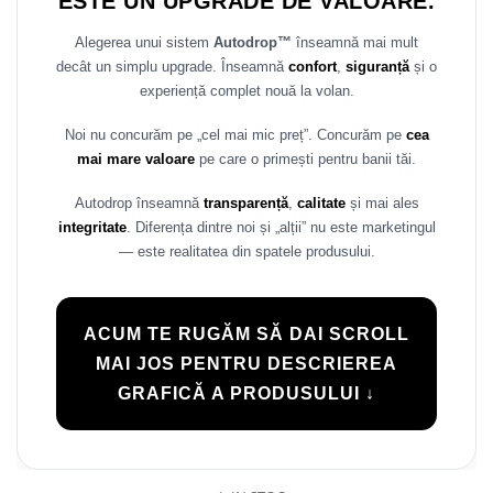
ESTE UN UPGRADE DE VALOARE.
Alegerea unui sistem
Autodrop™
înseamnă mai mult
decât un simplu upgrade. Înseamnă
confort
,
siguranță
și o
experiență complet nouă la volan.
Noi nu concurăm pe „cel mai mic preț”. Concurăm pe
cea
mai mare valoare
pe care o primești pentru banii tăi.
Autodrop înseamnă
transparență
,
calitate
și mai ales
integritate
. Diferența dintre noi și „alții” nu este marketingul
— este realitatea din spatele produsului.
ACUM TE RUGĂM SĂ DAI SCROLL
MAI JOS PENTRU DESCRIEREA
GRAFICĂ A PRODUSULUI ↓