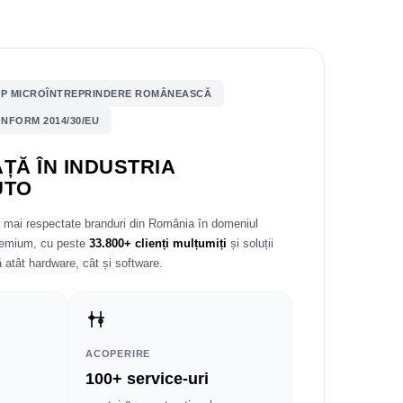
P MICROÎNTREPRINDERE ROMÂNEASCĂ
NFORM 2014/30/EU
ȚĂ ÎN INDUSTRIA
UTO
e mai respectate branduri din România în domeniul
premium, cu peste
33.800+ clienți mulțumiți
și soluții
 atât hardware, cât și software.
ACOPERIRE
100+ service-uri