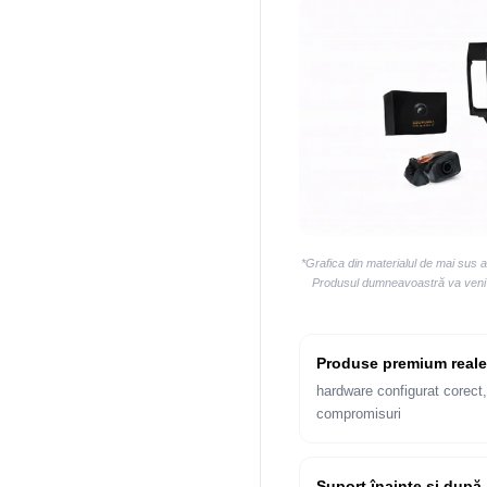
*Grafica din materialul de mai sus 
Produsul dumneavoastră va veni la
Produse premium reale
hardware configurat corect,
compromisuri
Suport înainte și după