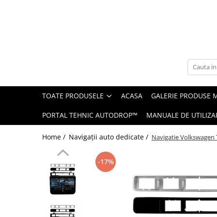
Toate Produsele
Navigații auto dedicate
Navigatii Dedicate
TOATE PRODUSELE
ACASA
GALERIE PRODUSE 
BMW
PORTAL TEHNIC AUTODROP™
MANUALE DE UTILIZA
Volkswagen
Home /
Navigații auto dedicate /
Navigatie Volkswagen 
Audi
-17%
Mercedes Benz
Ford
Skoda