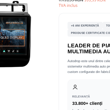
1.199,99 RON
999,99 RON
TVA inclus
+6 ANI EXPERIENȚĂ
TO
PRODUSE CERTIFICATE CO
LEADER DE PIA
MULTIMEDIA A
Autodrop este unul dintre cel
sistemelor multimedia auto 
custom configurate din fabrică
RELEVANȚĂ
33.800+ clienți