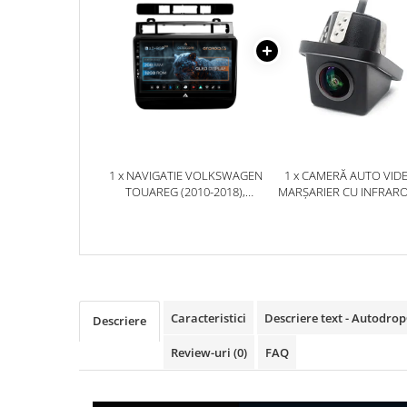
Rame adaptoare Dodge
Rame adaptoare Chrysler
Rame adaptoare Isuzu
Rame adaptoare Subaru
1 x NAVIGATIE VOLKSWAGEN
1 x CAMERĂ AUTO VID
TOUAREG (2010-2018),
MARȘARIER CU INFRAR
Rame adaptoare Iveco
ANDROID, P-OCTACORE / 2GB
AHD, REZOLUȚIE 1920X10
RAM + 32GB ROM, 9 INCH -
UNGHI DESCHIS 155° - 
Rame adaptoare Smart
AD-BGP9002+AD-BGRKIT051
BGCM10-G
Rame adaptoare Land Rover
Caracteristici
Descriere text - Autodro
Descriere
Rame adaptoare Ssangyong
Rame adaptoare Hummer
Review-uri
(0)
FAQ
Camere marșarier auto