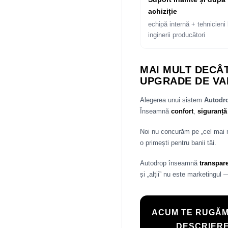
achiziție
echipă internă + tehnicieni 
inginerii producători
MAI MULT DECÂT
UPGRADE DE VA
Alegerea unui sistem
Autod
Înseamnă
confort
,
siguranță
Noi nu concurăm pe „cel mai
o primești pentru banii tăi.
Autodrop înseamnă
transpar
și „alții” nu este marketingul 
ACUM TE RUGĂM
DESCRIERE