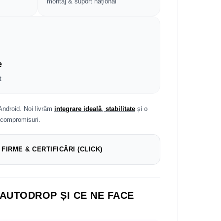
montaj & suport național
e
t
Android. Noi livrăm
integrare ideală
,
stabilitate
și o
 compromisuri.
 FIRME & CERTIFICĂRI (CLICK)
 AUTODROP ȘI CE NE FACE