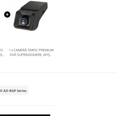
EO
1 x CAMERĂ TRAFIC PREMIUM
OȘU
DVR SUPRAVEGHERE, AFIȘAJ
80P,
LIVE PE MULTIMEDIA ȘI
AD-
ÎNREGISTRARE PE SD - AD-
BGCMDVR3
p® AD-BGP Series