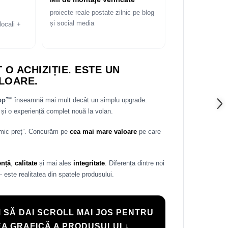
proiecte reale postate zilnic pe blog
și social media
locali +
 O ACHIZIȚIE. ESTE UN
LOARE.
rop™
înseamnă mai mult decât un simplu upgrade.
și o experiență complet nouă la volan.
 mic preț”. Concurăm pe
cea mai mare valoare
pe care
ență
,
calitate
și mai ales
integritate
. Diferența dintre noi
— este realitatea din spatele produsului.
 SĂ DAI SCROLL MAI JOS PENTRU
A GRAFICĂ A PRODUSULUI ↓