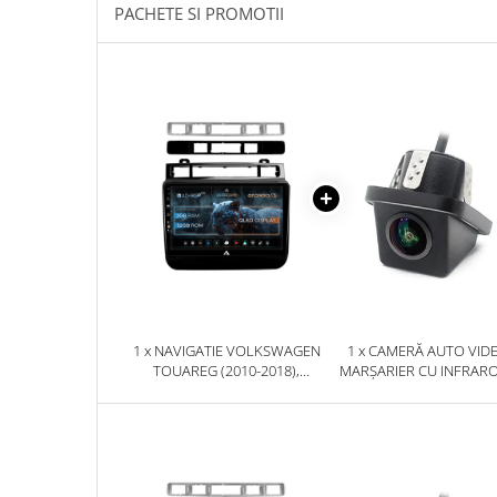
PACHETE SI PROMOTII
Rame adaptoare Daihatsu
Rame adaptoare Mazda
Rame adaptoare Kia
Rame adaptoare Alfa Romeo
Rame adaptoare Nissan
Rame adaptoare Fiat
Rame adaptoare Hyundai
1 x NAVIGATIE VOLKSWAGEN
1 x CAMERĂ AUTO VID
TOUAREG (2010-2018),
MARȘARIER CU INFRAR
Rame adaptoare Chevrolet
ANDROID, P-OCTACORE / 2GB
AHD, REZOLUȚIE 1920X10
RAM + 32GB ROM, 9 INCH -
UNGHI DESCHIS 155° - 
AD-BGP9002+AD-BGRKIT051
BGCM10-G
Rame adaptoare Mitsubishi
Rame adaptoare Jeep