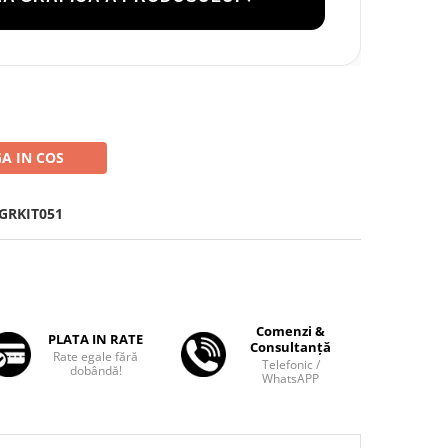
A IN COS
GRKIT051
Comenzi &
PLATA IN RATE
Consultanță
Rate egale fără
Telefonic /
dobândă!
WhatsAPP