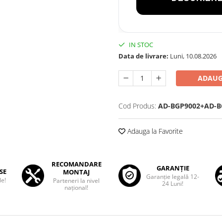
IN STOC
Data de livrare:
Luni, 10.08.2026
ADAUG
Cod Produs:
AD-BGP9002+AD-B
Adauga la Favorite
RECOMANDARE
GARANȚIE
SE
MONTAJ
Garanţie legală 12-
le!
Parteneri la nivel
24 Luni!
național!