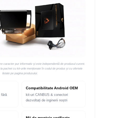
are caracter pur informativ și este independentă de produsul curent.
 pachet cu kit-urile menționate în codul de produs și cu ofertele
listate pe pagina produsului.
Compatibilitate Android OEM
 fără
kit-uri CANBUS & conectori
dezvoltați de inginerii noștri
Mii de montaje verificate