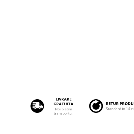
Rame adaptoare Dacia
Rame adaptoare Audi
Rame adaptoare BMW
Rame adaptoare Seat
Rame adaptoare Renault
Rame adaptoare Volvo
Rame adaptoare Honda
LIVRARE
Rame Adaptoare Porsche
RETUR PRODU
GRATUITĂ
Standard in 14 zi
Noi plătim
Rame adaptoare Peugeot
transportul!
Rame adaptoare Citroen