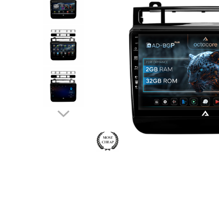
Opel
Dacia
Peugeot
Hyundai
Toyota
Seat
Kia
Chevrolet
Suzuki
Renault