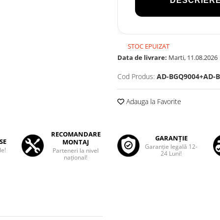
DESCRIERE
STOC EPUIZAT
Data de livrare:
Marti, 11.08.2026
Cod Produs:
AD-BGQ9004+AD-B
Adauga la Favorite
RECOMANDARE
GARANȚIE
SE
MONTAJ
Garanţie legală 12-
le!
Parteneri la nivel
24 Luni!
național!