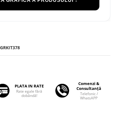
A GRAFICĂ A PRODUSULUI ↓
GRKIT378
Comenzi &
PLATA IN RATE
Consultanță
Rate egale fără
Telefonic /
dobândă!
WhatsAPP