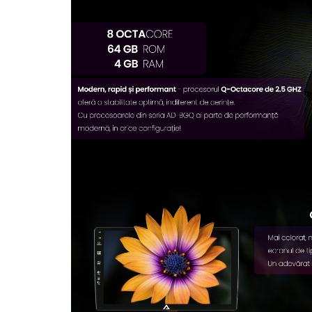
Rame adaptoare Dodge
Rame adaptoare Chrysler
Rame adaptoare Isuzu
Rame adaptoare Subaru
Rame adaptoare Iveco
Rame adaptoare Smart
Rame adaptoare Land Rover
Rame adaptoare Ssangyong
Rame adaptoare Hummer
Camere marșarier auto