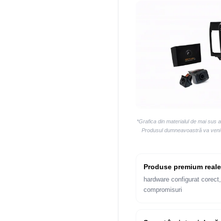
*Grafica din materialul de mai sus 
Produsul dumneavoastră va veni la
Produse premium reale
hardware configurat corect,
compromisuri