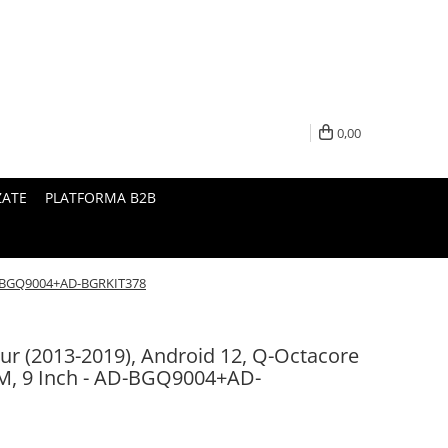
0,00
ZATE
PLATFORMA B2B
 AD-BGQ9004+AD-BGRKIT378
ur (2013-2019), Android 12, Q-Octacore
, 9 Inch - AD-BGQ9004+AD-