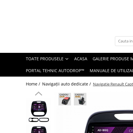
Toate Produsele
Navigații auto dedicate
Navigatii Dedicate
TOATE PRODUSELE
ACASA
GALERIE PRODUSE 
BMW
PORTAL TEHNIC AUTODROP™
MANUALE DE UTILIZA
Volkswagen
Home /
Navigații auto dedicate /
Navigatie Renault Cap
Audi
Mercedes Benz
Ford
Skoda