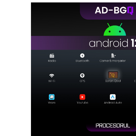
Rame adaptoare Daihatsu
Rame adaptoare Mazda
Rame adaptoare Kia
Rame adaptoare Alfa Romeo
Rame adaptoare Nissan
Rame adaptoare Fiat
Rame adaptoare Hyundai
Rame adaptoare Chevrolet
Rame adaptoare Mitsubishi
Rame adaptoare Jeep