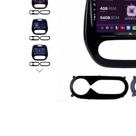
Opel
Dacia
Peugeot
Hyundai
Toyota
Seat
Kia
Chevrolet
Suzuki
Renault