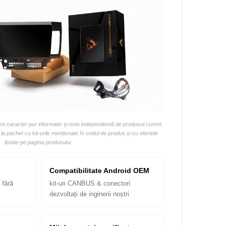
are caracter pur informativ și este independentă de produsul curent.
 pachet cu kit-urile menționate în codul de produs și cu ofertele
listate pe pagina produsului.
Compatibilitate Android OEM
 fără
kit-uri CANBUS & conectori
dezvoltați de inginerii noștri