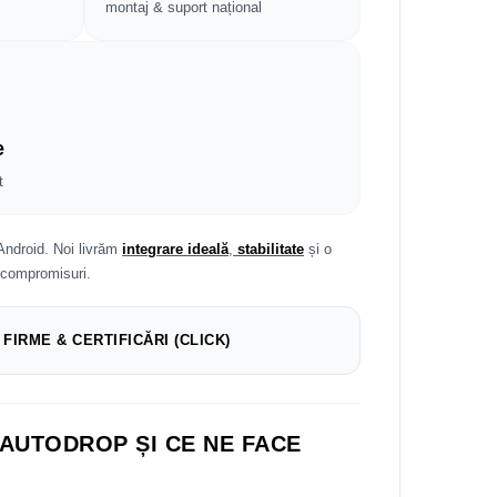
montaj & suport național
e
t
Android. Noi livrăm
integrare ideală
,
stabilitate
și o
 compromisuri.
 FIRME & CERTIFICĂRI (CLICK)
 AUTODROP ȘI CE NE FACE