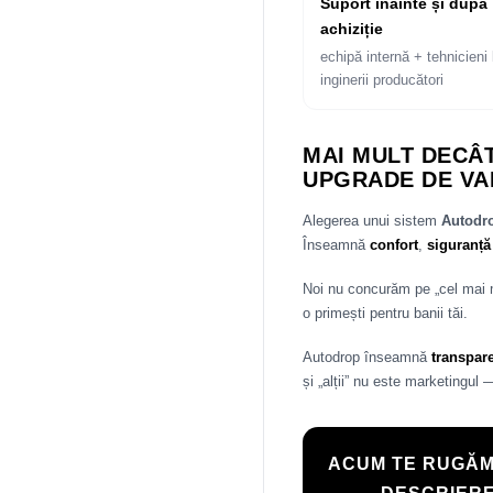
Suport înainte și după
achiziție
echipă internă + tehnicieni 
inginerii producători
MAI MULT DECÂT
UPGRADE DE VA
Alegerea unui sistem
Autod
Înseamnă
confort
,
siguranță
Noi nu concurăm pe „cel mai
o primești pentru banii tăi.
Autodrop înseamnă
transpar
și „alții” nu este marketingul 
ACUM TE RUGĂM