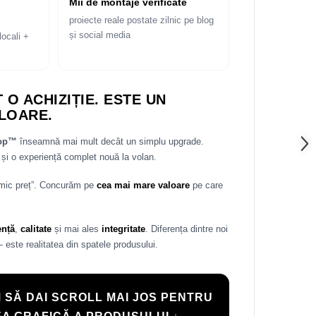
Mii de montaje verificate
proiecte reale postate zilnic pe blog
și social media
locali +
 O ACHIZIȚIE. ESTE UN
LOARE.
rop™
înseamnă mai mult decât un simplu upgrade.
și o experiență complet nouă la volan.
 mic preț”. Concurăm pe
cea mai mare valoare
pe care
ență
,
calitate
și mai ales
integritate
. Diferența dintre noi
— este realitatea din spatele produsului.
 SĂ DAI SCROLL MAI JOS PENTRU