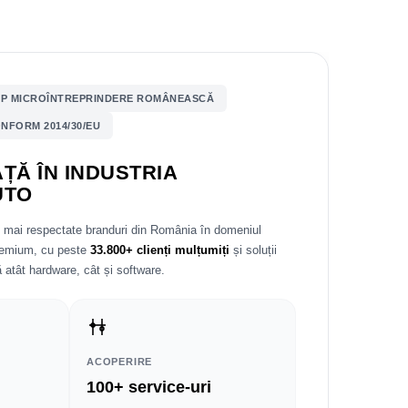
P MICROÎNTREPRINDERE ROMÂNEASCĂ
NFORM 2014/30/EU
ȚĂ ÎN INDUSTRIA
UTO
e mai respectate branduri din România în domeniul
premium, cu peste
33.800+ clienți mulțumiți
și soluții
 atât hardware, cât și software.
ACOPERIRE
100+ service-uri