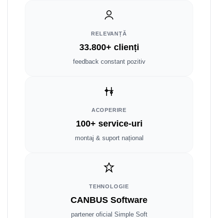
Fiat
Rame adaptoare Dodge
Jeep
Rame adaptoare Chrysler
RELEVANȚĂ
Volvo
Rame adaptoare Isuzu
33.800+ clienți
feedback constant pozitiv
Iveco
Rame adaptoare Subaru
Porsche
Rame adaptoare Iveco
ACOPERIRE
Ssangyong
Rame adaptoare Smart
100+ service-uri
Daihatsu
Rame adaptoare Land Rover
montaj & suport național
Dodge
Rame adaptoare Ssangyong
Rame adaptoare Hummer
TEHNOLOGIE
CANBUS Software
partener oficial Simple Soft