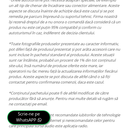
*Unele autoturisme pot necesita adaptări speciale, de exemplu
un alt tip de chenar de încadrare sau conector alimentare. Aceste
aspecte se discuta înainte de achiziție dacă este cazul și se pot
remedia pe parcurs împreună cu suportul tehnic. Firma noastră
își rezervă dreptul de a nu onora o comandă dacă consideră că un
produs nu este cel puțin 95% compatibil și conform cu
autoturismul în caz, indiferent de decizia clientului.
*Toate fotografiile produselor prezentate au caracter informativ,
pot diferi față de produsul prezentat și pot arăta accesorii care nu
sunt incluse în pachetul standard al produsului. Aceste situații
sunt rar întâlnite, probabil un procent de 1% din tot conținutul
site-ului, însă numărul de produse oferite este mare, iar
operatorii nu fac mereu față la actualizarea informațiilor fiecărui
produs. Aceste aspecte se pot discuta de altfel când o să fiți
contactat pentru confirmarea comenzii, daca este cazul.
*Conținutul pachetului poate fi de altfel modificat de către
producător fără să anunțe. Pentru mai multe detalii vă rugăm să
ne contactați pe email.
Scrie-ne pe
*Platformele Android sunt recomandate iubitorilor de tehnologie
WhatsAPP
multimedia, aplicații și internet și nerecomandate celor pentru
care principala sursa audio este aplicația radio.