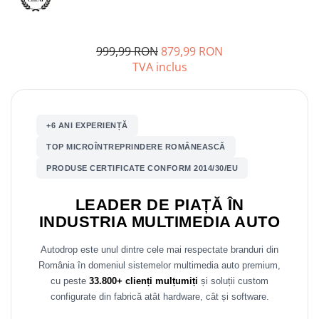
Mitsubishi
Rame adaptoare Mazda
999,99 RON
879,99 RON
Land Rover
Rame adaptoare Kia
TVA inclus
Mazda
Rame adaptoare Alfa Romeo
Honda
Rame adaptoare Nissan
+6 ANI EXPERIENȚĂ
TOP MICROÎNTREPRINDERE ROMÂNEASCĂ
Citroen
Rame adaptoare Fiat
PRODUSE CERTIFICATE CONFORM 2014/30/EU
Isuzu
Rame adaptoare Hyundai
LEADER DE PIAȚĂ ÎN
INDUSTRIA MULTIMEDIA AUTO
Chrysler
Rame adaptoare Chevrolet
Autodrop este unul dintre cele mai respectate branduri din
Subaru
Rame adaptoare Mitsubishi
România în domeniul sistemelor multimedia auto premium,
cu peste
33.800+ clienți mulțumiți
și soluții custom
Smart
Rame adaptoare Jeep
configurate din fabrică atât hardware, cât și software.