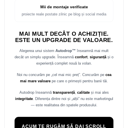
Mii de montaje verificate
proiecte reale postate zilnic pe blog și social media
MAI MULT DECÂT O ACHIZIȚIE.
ESTE UN UPGRADE DE VALOARE.
Alegerea unui sistem
Autodrop™
înseamnă mai mult
decât un simplu upgrade. Înseamnă
confort
,
siguranță
și o
experiență complet nouă la volan.
Noi nu concurăm pe „cel mai mic preț”. Concurăm pe
cea
mai mare valoare
pe care o primești pentru banii tăi.
Autodrop înseamnă
transparență
,
calitate
și mai ales
integritate
. Diferența dintre noi și „alții” nu este marketingul
— este realitatea din spatele produsului.
ACUM TE RUGĂM SĂ DAI SCROLL