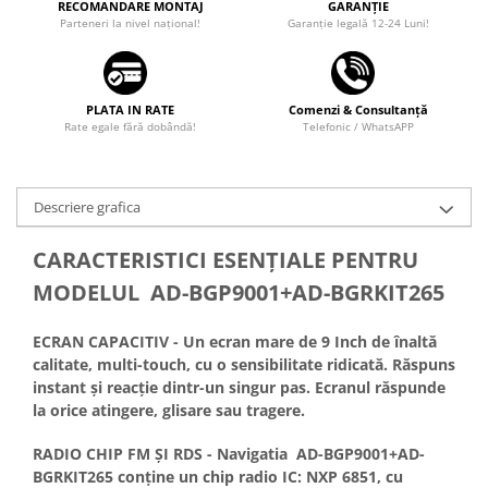
RECOMANDARE MONTAJ
GARANȚIE
Parteneri la nivel național!
Garanţie legală 12-24 Luni!
PLATA IN RATE
Comenzi & Consultanță
Rate egale fără dobândă!
Telefonic / WhatsAPP
Descriere grafica
CARACTERISTICI ESENŢIALE PENTRU
MODELUL AD-BGP9001+AD-BGRKIT265
ECRAN CAPACITIV - Un ecran mare de 9 Inch de înaltă
calitate, multi-touch, cu o sensibilitate ridicată. Răspuns
instant și reacție dintr-un singur pas. Ecranul răspunde
la orice atingere, glisare sau tragere.
RADIO CHIP FM ȘI RDS - Navigatia AD-BGP9001+AD-
BGRKIT265 conține un chip radio IC: NXP 6851, cu