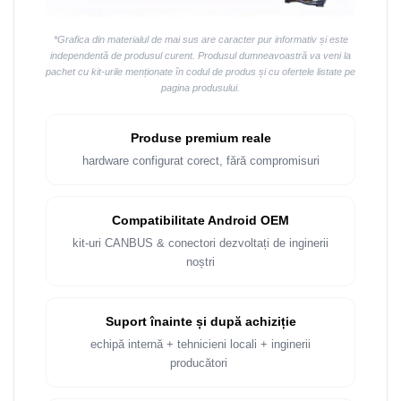
*Grafica din materialul de mai sus are caracter pur informativ și este
independentă de produsul curent. Produsul dumneavoastră va veni la
pachet cu kit-urile menționate în codul de produs și cu ofertele listate pe
pagina produsului.
Produse premium reale
hardware configurat corect, fără compromisuri
Compatibilitate Android OEM
kit-uri CANBUS & conectori dezvoltați de inginerii
noștri
Suport înainte și după achiziție
echipă internă + tehnicieni locali + inginerii
producători