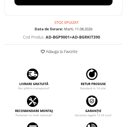
STOC EPUIZAT
Data de livrare:
Marti, 11.08.2026
Cod Produs:
AD-BGP9001+AD-BGRKIT390
Adauga la Favorite
LIVRARE GRATUITĂ
RETUR PRODUSE
Noi plătim transportul!
Standard in 14 zile!
RECOMANDARE MONTAJ
GARANȚIE
Parteneri la nivel național!
Garanţie legală 12-24 Luni!