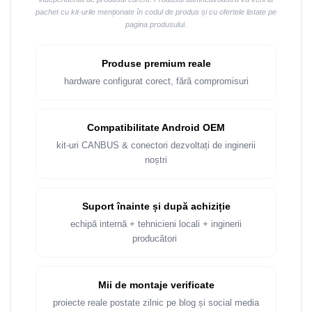
pachet cu kit-urile menționate în codul de produs și cu ofertele listate pe
pagina produsului.
Produse premium reale
hardware configurat corect, fără compromisuri
Compatibilitate Android OEM
kit-uri CANBUS & conectori dezvoltați de inginerii
noștri
Suport înainte și după achiziție
echipă internă + tehnicieni locali + inginerii
producători
Mii de montaje verificate
proiecte reale postate zilnic pe blog și social media