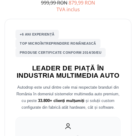
999,99 RON
879,99 RON
TVA inclus
Mitsubishi
Rame adaptoare Mazda
Land Rover
Rame adaptoare Kia
+6 ANI EXPERIENȚĂ
Mazda
Rame adaptoare Alfa Romeo
TOP MICROÎNTREPRINDERE ROMÂNEASCĂ
Honda
Rame adaptoare Nissan
PRODUSE CERTIFICATE CONFORM 2014/30/EU
Citroen
Rame adaptoare Fiat
LEADER DE PIAȚĂ ÎN
INDUSTRIA MULTIMEDIA AUTO
Isuzu
Rame adaptoare Hyundai
Autodrop este unul dintre cele mai respectate branduri din
Chrysler
Rame adaptoare Chevrolet
România în domeniul sistemelor multimedia auto premium,
cu peste
33.800+ clienți mulțumiți
și soluții custom
configurate din fabrică atât hardware, cât și software.
Subaru
Rame adaptoare Mitsubishi
Smart
Rame adaptoare Jeep