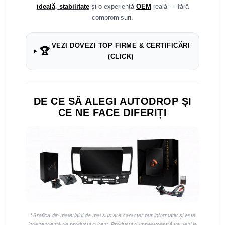
ideală
,
stabilitate
și o experiență
OEM
reală — fără
compromisuri.
VEZI DOVEZI TOP FIRME & CERTIFICĂRI
🏆
(CLICK)
DE CE SĂ ALEGI AUTODROP ȘI
CE NE FACE DIFERIȚI
*Grafica din materialul de mai sus are caracter pur informativ și este
independentă de produsul curent. Produsul dumneavoastră va veni la