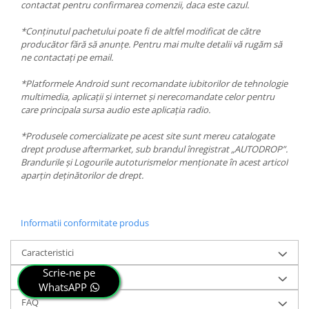
contactat pentru confirmarea comenzii, daca este cazul.
*Conținutul pachetului poate fi de altfel modificat de către
producător fără să anunțe. Pentru mai multe detalii vă rugăm să
ne contactați pe email.
*Platformele Android sunt recomandate iubitorilor de tehnologie
multimedia, aplicații și internet și nerecomandate celor pentru
care principala sursa audio este aplicația radio.
*Produsele comercializate pe acest site sunt mereu catalogate
drept produse aftermarket, sub brandul înregistrat „AUTODROP”.
Brandurile și Logourile autoturismelor menționate în acest articol
aparțin deținătorilor de drept.
Informatii conformitate produs
Caracteristici
Scrie-ne pe
Review-uri
(0)
WhatsAPP
FAQ