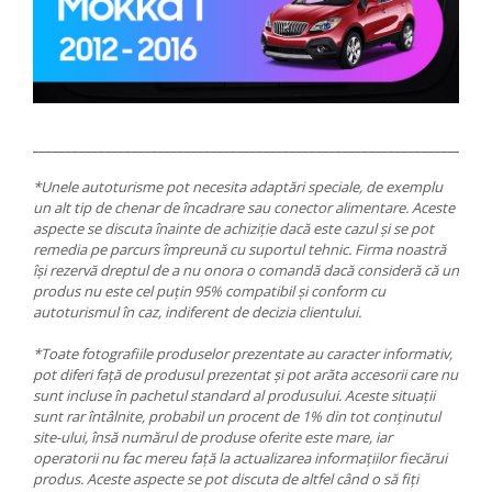
_____________________________________________________________________
*Unele autoturisme pot necesita adaptări speciale, de exemplu
un alt tip de chenar de încadrare sau conector alimentare. Aceste
aspecte se discuta înainte de achiziție dacă este cazul și se pot
remedia pe parcurs împreună cu suportul tehnic. Firma noastră
își rezervă dreptul de a nu onora o comandă dacă consideră că un
produs nu este cel puțin 95% compatibil și conform cu
autoturismul în caz, indiferent de decizia clientului.
*Toate fotografiile produselor prezentate au caracter informativ,
pot diferi față de produsul prezentat și pot arăta accesorii care nu
sunt incluse în pachetul standard al produsului. Aceste situații
sunt rar întâlnite, probabil un procent de 1% din tot conținutul
site-ului, însă numărul de produse oferite este mare, iar
operatorii nu fac mereu față la actualizarea informațiilor fiecărui
produs. Aceste aspecte se pot discuta de altfel când o să fiți