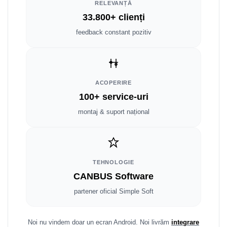
Fiat
Rame adaptoare Dodge
RELEVANȚĂ
33.800+ clienți
Jeep
Rame adaptoare Chrysler
feedback constant pozitiv
Volvo
Rame adaptoare Isuzu
Iveco
Rame adaptoare Subaru
ACOPERIRE
Porsche
Rame adaptoare Iveco
100+ service-uri
montaj & suport național
Ssangyong
Rame adaptoare Smart
Daihatsu
Rame adaptoare Land Rover
Dodge
Rame adaptoare Ssangyong
TEHNOLOGIE
CANBUS Software
Rame adaptoare Hummer
partener oficial Simple Soft
Noi nu vindem doar un ecran Android. Noi livrăm
integrare