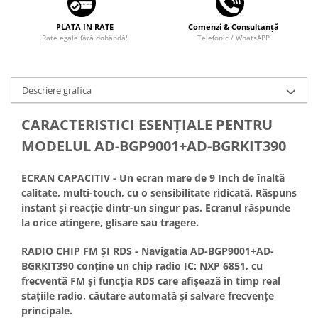
PLATA IN RATE
Comenzi & Consultanță
Rate egale fără dobândă!
Telefonic / WhatsAPP
Descriere grafica
CARACTERISTICI ESENŢIALE PENTRU
MODELUL AD-BGP9001+AD-BGRKIT390
ECRAN CAPACITIV - Un ecran mare de 9 Inch de înaltă
calitate, multi-touch, cu o sensibilitate ridicată. Răspuns
instant și reacție dintr-un singur pas. Ecranul răspunde
la orice atingere, glisare sau tragere.
RADIO CHIP FM ȘI RDS - Navigatia AD-BGP9001+AD-
BGRKIT390 conține un chip radio IC: NXP 6851, cu
frecventă FM și funcția RDS care afișează în timp real
stațiile radio, căutare automată și salvare frecvențe
principale.