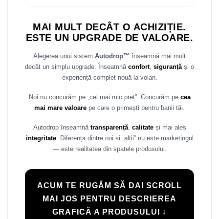
MAI MULT DECÂT O ACHIZIȚIE.
ESTE UN UPGRADE DE VALOARE.
Alegerea unui sistem
Autodrop™
înseamnă mai mult
decât un simplu upgrade. Înseamnă
confort
,
siguranță
și o
experiență complet nouă la volan.
Noi nu concurăm pe „cel mai mic preț”. Concurăm pe
cea
mai mare valoare
pe care o primești pentru banii tăi.
Autodrop înseamnă
transparență
,
calitate
și mai ales
integritate
. Diferența dintre noi și „alții” nu este marketingul
— este realitatea din spatele produsului.
ACUM TE RUGĂM SĂ DAI SCROLL
MAI JOS PENTRU DESCRIEREA
GRAFICĂ A PRODUSULUI ↓