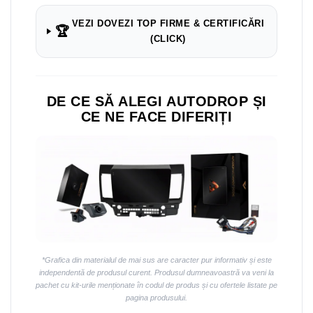
Navigații auto universale
Navigații universale 2DIN
VEZI DOVEZI TOP FIRME & CERTIFICĂRI
🏆
(CLICK)
Navigații universale 1DIN
Rame adaptoare auto
Rame adaptoare auto
DE CE SĂ ALEGI AUTODROP ȘI
CE NE FACE DIFERIȚI
Rame adaptoare Volkswagen
Rame adaptoare Ford
Rame adaptoare M-Benz
Rame adaptoare Opel
Rame adaptoare Skoda
*Grafica din materialul de mai sus are caracter pur informativ și este
independentă de produsul curent. Produsul dumneavoastră va veni la
pachet cu kit-urile menționate în codul de produs și cu ofertele listate pe
Rame adaptoare Suzuki
pagina produsului.