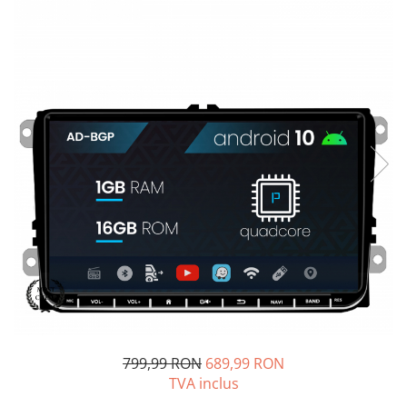
Opel
Dacia
Peugeot
Hyundai
Toyota
Seat
Kia
Chevrolet
799,99 RON
689,99 RON
Suzuki
TVA inclus
Renault