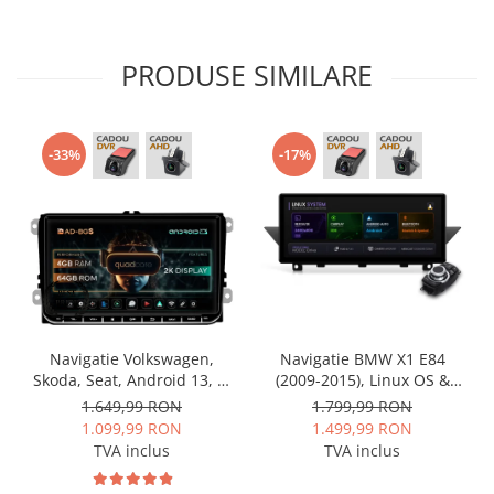
PRODUSE SIMILARE
-33%
-17%
Navigatie Volkswagen,
Navigatie BMW X1 E84
Skoda, Seat, Android 13, S-
(2009-2015), Linux OS &
Quadcore / 4GB RAM +
OEM, Varianta iDrive,
1.649,99 RON
1.799,99 RON
64GB ROM, 9 Inch - AD-
CarPlay & Android Auto
1.099,99 RON
1.499,99 RON
BGSW94L
Wireless, MirrorLink,
TVA inclus
TVA inclus
Camera AHD, 12.3 Inch -
AD-BGBMLNX12+AD-