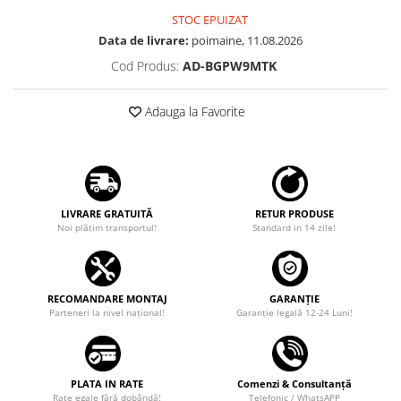
STOC EPUIZAT
Rame adaptoare Dodge
Data de livrare:
poimaine, 11.08.2026
Cod Produs:
AD-BGPW9MTK
Rame adaptoare Chrysler
Adauga la Favorite
Rame adaptoare Isuzu
Rame adaptoare Subaru
Rame adaptoare Iveco
LIVRARE GRATUITĂ
RETUR PRODUSE
Noi plătim transportul!
Standard in 14 zile!
Rame adaptoare Smart
Rame adaptoare Land Rover
RECOMANDARE MONTAJ
GARANȚIE
Parteneri la nivel național!
Garanţie legală 12-24 Luni!
Rame adaptoare Ssangyong
Rame adaptoare Hummer
Camere marșarier auto
PLATA IN RATE
Comenzi & Consultanță
Rate egale fără dobândă!
Telefonic / WhatsAPP