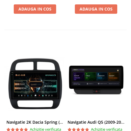
BGRKITBM004
ADAUGA IN COS
ADAUGA IN COS
Navigatie 2K Dacia Spring (2021- Prezent), Android, S-Quadcore / 4GB RAM + 64GB ROM, 9.5 Inch - AD-BGS90042K+AD-BGRKIT366V4s
Navigatie Audi Q5 (2009-2017), Linux OS & OEM, MMI 3G, CarPlay & Android Auto Wireless, MirrorLink, Camera AHD, 12.3 Inch - AD-BGAALNXH+AD-BGRKITQ5002
Achizitie verificata
Achizitie verificata