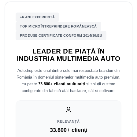
Nissan
+6 ANI EXPERIENȚĂ
TOP MICROÎNTREPRINDERE ROMÂNEASCĂ
Mitsubishi
PRODUSE CERTIFICATE CONFORM 2014/30/EU
Land Rover
LEADER DE PIAȚĂ ÎN
Mazda
INDUSTRIA MULTIMEDIA AUTO
Honda
Autodrop este unul dintre cele mai respectate branduri din
România în domeniul sistemelor multimedia auto premium,
Citroen
cu peste
33.800+ clienți mulțumiți
și soluții custom
configurate din fabrică atât hardware, cât și software.
Isuzu
Chrysler
RELEVANȚĂ
Subaru
33.800+ clienți