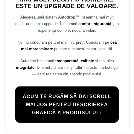
ESTE UN UPGRADE DE VALOARE.
Rame adaptoare Daihatsu
Alegerea unui sistem
Autodrop™
înseamnă mai mult
Rame adaptoare Mazda
decât un simplu upgrade. Înseamnă
confort
,
siguranță
și o
experiență complet nouă la volan.
Rame adaptoare Kia
Noi nu concurăm pe „cel mai mic preț”. Concurăm pe
cea
Rame adaptoare Alfa Romeo
mai mare valoare
pe care o primești pentru banii tăi.
Autodrop înseamnă
transparență
,
calitate
și mai ales
Rame adaptoare Nissan
integritate
. Diferența dintre noi și „alții” nu este marketingul
— este realitatea din spatele produsului.
Rame adaptoare Fiat
Rame adaptoare Hyundai
ACUM TE RUGĂM SĂ DAI SCROLL
Rame adaptoare Chevrolet
MAI JOS PENTRU DESCRIEREA
GRAFICĂ A PRODUSULUI ↓
Rame adaptoare Mitsubishi
Rame adaptoare Jeep