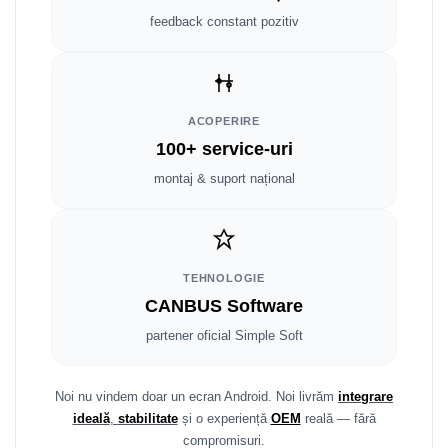
Fiat
Rame adaptoare Dodge
feedback constant pozitiv
Jeep
Rame adaptoare Chrysler
Volvo
Rame adaptoare Isuzu
ACOPERIRE
Iveco
Rame adaptoare Subaru
100+ service-uri
montaj & suport național
Porsche
Rame adaptoare Iveco
Ssangyong
Rame adaptoare Smart
Daihatsu
Rame adaptoare Land Rover
TEHNOLOGIE
CANBUS Software
Dodge
Rame adaptoare Ssangyong
partener oficial Simple Soft
Rame adaptoare Hummer
Noi nu vindem doar un ecran Android. Noi livrăm
integrare
ideală
,
stabilitate
și o experiență
OEM
reală — fără
compromisuri.