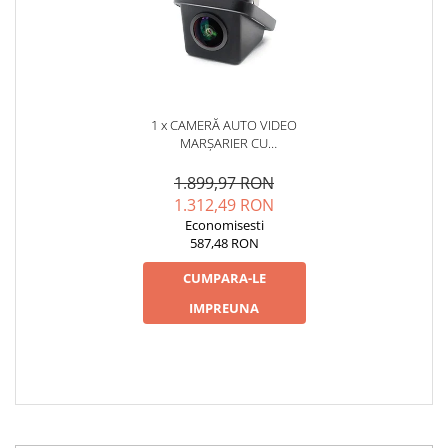
1 x CAMERĂ AUTO VIDEO
MARȘARIER CU
INFRAROȘU AHD,
REZOLUȚIE 1920X1080P,
1.899,97 RON
UNGHI DESCHIS 155° - AD-
1.312,49 RON
BGCM10-G
Economisesti
587,48 RON
CUMPARA-LE
IMPREUNA