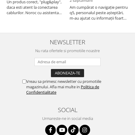
2 saptamani
Un produs corect, "plug&play",
P
daca esti atent la conectarea
Am cumpărat o navigație pentru
d
cablurilor. Noroc cu asistenta
q5, personalul peste așteptări,
f
Autodrop, care a fost foarte
m-au ajutat cu informații foarte
prietenoasa si dispusa sa ajute.
prompt deși i-am deranjat în
M-a indrumat pas cu pas si mi-a
repetate rânduri. Foarte
atras atentia ca nu era conectat
serviabili, livrare rapidă, suport
cablul de video de la camera
tehnic, totul impecabil, o să revin
NEWSLETTER
OE...
la ei și pentru vi...
Nu rata ofertele si promotiile noastre
Vreau sa primesc newsletter cu promotiile
magazinului. Afla mai multe in
Politica de
Confidentialitate
SOCIAL
Urmareste-ne in social media