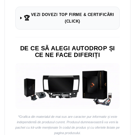
VEZI DOVEZI TOP FIRME & CERTIFICĂRI
🏆
(CLICK)
DE CE SĂ ALEGI AUTODROP ȘI
CE NE FACE DIFERIȚI
*Grafica din materialul de mai sus are caracter pur informativ și este
independentă de produsul curent. Produsul dumneavoastră va veni la
pachet cu kit-urile menționate în codul de produs și cu ofertele listate pe
pagina produsului.