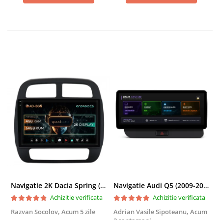
Navigatie 2K Dacia Spring (2021- Prezent), Android, S-Quadcore / 4GB RAM + 64GB ROM, 9.5 Inch - AD-BGS90042K+AD-BGRKIT366V4s
Navigatie Audi Q5 (2009-2017), Linux OS & OEM, MMI 3G, CarPlay & Android Auto Wireless, MirrorLink, Camera AHD, 12.3 Inch - AD-BGAALNXH+AD-BGRKITQ5002
Achizitie verificata
Achizitie verificata
Razvan Socolov,
Acum 5 zile
Adrian Vasile Sipoteanu,
Acum
E