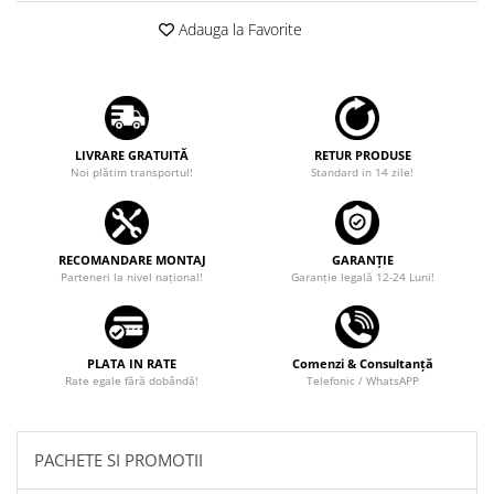
Adauga la Favorite
LIVRARE GRATUITĂ
RETUR PRODUSE
Noi plătim transportul!
Standard in 14 zile!
RECOMANDARE MONTAJ
GARANȚIE
Parteneri la nivel național!
Garanţie legală 12-24 Luni!
PLATA IN RATE
Comenzi & Consultanță
Rate egale fără dobândă!
Telefonic / WhatsAPP
PACHETE SI PROMOTII