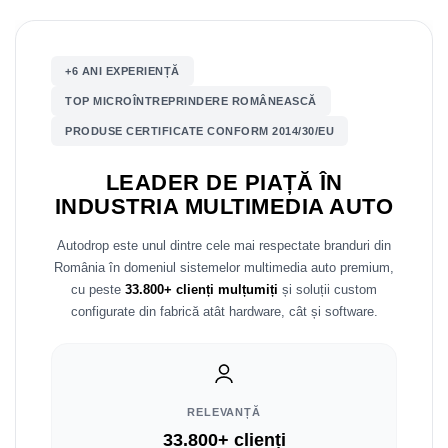
Mitsubishi
Rame adaptoare Mazda
+6 ANI EXPERIENȚĂ
Land Rover
Rame adaptoare Kia
TOP MICROÎNTREPRINDERE ROMÂNEASCĂ
Mazda
Rame adaptoare Alfa Romeo
PRODUSE CERTIFICATE CONFORM 2014/30/EU
Honda
Rame adaptoare Nissan
LEADER DE PIAȚĂ ÎN
INDUSTRIA MULTIMEDIA AUTO
Citroen
Rame adaptoare Fiat
Autodrop este unul dintre cele mai respectate branduri din
Isuzu
Rame adaptoare Hyundai
România în domeniul sistemelor multimedia auto premium,
cu peste
33.800+ clienți mulțumiți
și soluții custom
Chrysler
Rame adaptoare Chevrolet
configurate din fabrică atât hardware, cât și software.
Subaru
Rame adaptoare Mitsubishi
Smart
Rame adaptoare Jeep
RELEVANȚĂ
33.800+ clienți