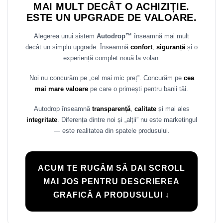
MAI MULT DECÂT O ACHIZIȚIE.
ESTE UN UPGRADE DE VALOARE.
Alegerea unui sistem
Autodrop™
înseamnă mai mult
decât un simplu upgrade. Înseamnă
confort
,
siguranță
și o
experiență complet nouă la volan.
Noi nu concurăm pe „cel mai mic preț”. Concurăm pe
cea
mai mare valoare
pe care o primești pentru banii tăi.
Autodrop înseamnă
transparență
,
calitate
și mai ales
integritate
. Diferența dintre noi și „alții” nu este marketingul
— este realitatea din spatele produsului.
ACUM TE RUGĂM SĂ DAI SCROLL
MAI JOS PENTRU DESCRIEREA
GRAFICĂ A PRODUSULUI ↓