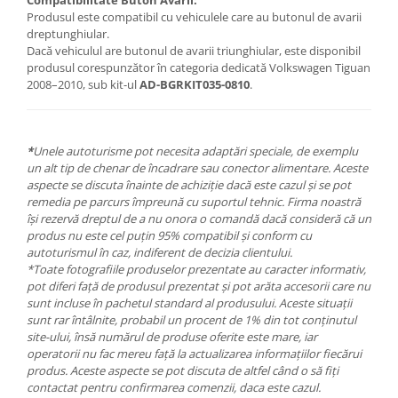
Produsul este compatibil cu vehiculele care au butonul de avarii
dreptunghiular.
Dacă vehiculul are butonul de avarii triunghiular, este disponibil
produsul corespunzător în categoria dedicată Volkswagen Tiguan
2008–2010, sub kit-ul
AD-BGRKIT035-0810
.
*
Unele autoturisme pot necesita adaptări speciale, de exemplu
un alt tip de chenar de încadrare sau conector alimentare. Aceste
aspecte se discuta înainte de achiziție dacă este cazul și se pot
remedia pe parcurs împreună cu suportul tehnic. Firma noastră
își rezervă dreptul de a nu onora o comandă dacă consideră că un
produs nu este cel puțin 95% compatibil și conform cu
autoturismul în caz, indiferent de decizia clientului.
*Toate fotografiile produselor prezentate au caracter informativ,
pot diferi față de produsul prezentat și pot arăta accesorii care nu
sunt incluse în pachetul standard al produsului. Aceste situații
sunt rar întâlnite, probabil un procent de 1% din tot conținutul
site-ului, însă numărul de produse oferite este mare, iar
operatorii nu fac mereu față la actualizarea informațiilor fiecărui
produs. Aceste aspecte se pot discuta de altfel când o să fiți
contactat pentru confirmarea comenzii, daca este cazul.