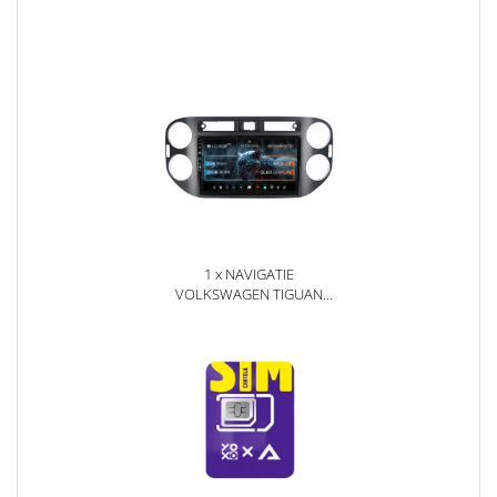
1 x NAVIGATIE
VOLKSWAGEN TIGUAN
(2010-2016), ANDROID, E-
OCTACORE / 2GB RAM +
32GB ROM, 9 INCH - AD-
BGE9002+AD-BGRKIT035-
1016