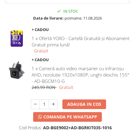
IN STOC
Data de livrare:
poimaine, 11.08.2026
+ CADOU
1 x Ofertă YOXO - Cartelă Gratuită și Abonament
Gratuit prima lună!
Gratuit
+ CADOU
1 x Cameră auto video marșarier cu infraroșu
AHD, rezoluție 1920x1080P, unghi deschis 155°
- AD-BGCM10-G
249,99 RON
Gratuit
ADAUGA IN COS
COMANDA PE WHATSAPP
Cod Produs:
AD-BGE9002+AD-BGRKIT035-1016