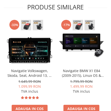
PRODUSE SIMILARE
-33%
-17%
Navigatie Volkswagen,
Navigatie BMW X1 E84
Skoda, Seat, Android 13, S-
(2009-2015), Linux OS &
Quadcore / 4GB RAM +
OEM, Varianta iDrive,
1.649,99 RON
1.799,99 RON
64GB ROM, 9 Inch - AD-
CarPlay & Android Auto
1.099,99 RON
1.499,99 RON
BGSW94L
Wireless, MirrorLink,
TVA inclus
TVA inclus
Camera AHD, 12.3 Inch -
AD-BGBMLNX12+AD-
BGRKITBM004
ADAUGA IN COS
ADAUGA IN COS