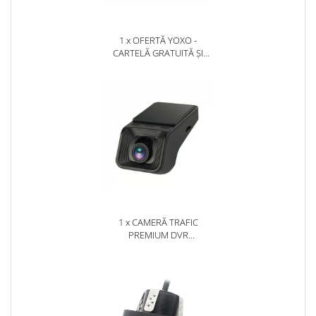
1 x OFERTĂ YOXO -
CARTELĂ GRATUITĂ ȘI
ABONAMENT GRATUIT
PRIMA LUNĂ!
1 x CAMERĂ TRAFIC
PREMIUM DVR
SUPRAVEGHERE, AFIȘAJ
LIVE PE MULTIMEDIA ȘI
ÎNREGISTRARE PE SD - AD-
BGCMDVR3