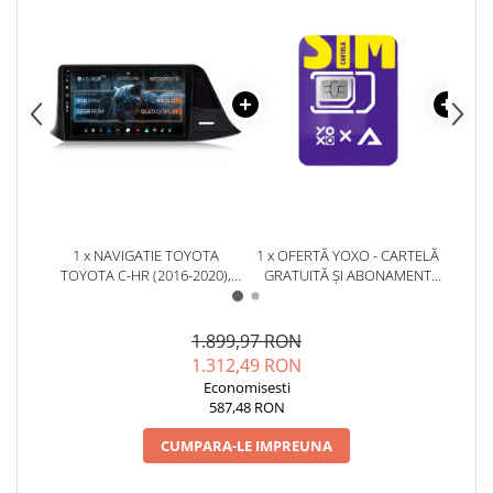
Camere Renault
Camere Fiat
Camere Citroen
Camere Peugeot
Camere Fiat
1 x NAVIGATIE TOYOTA
1 x OFERTĂ YOXO - CARTELĂ
1 x C
TOYOTA C-HR (2016-2020),
GRATUITĂ ȘI ABONAMENT
DVR 
Camere înregistrare trafic
ANDROID, E-OCTACORE / 2GB
GRATUIT PRIMA LUNĂ!
LI
RAM + 32GB ROM, 9 INCH -
ÎNRE
AD-BGE9002+AD-BGRKIT074
Accesorii multimedia
1.899,97 RON
1.312,49 RON
Conectică Auto
Economisesti
587,48 RON
Conectică Auto
CUMPARA-LE IMPREUNA
Conectică Audi