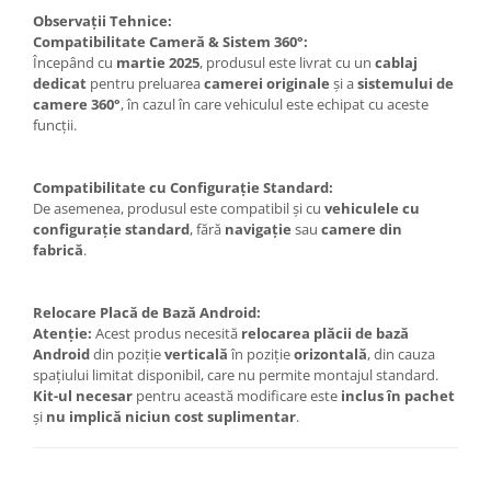
Observații Tehnice:
Compatibilitate Cameră & Sistem 360°:
Începând cu
martie 2025
, produsul este livrat cu un
cablaj
dedicat
pentru preluarea
camerei originale
și a
sistemului de
camere 360°
, în cazul în care vehiculul este echipat cu aceste
funcții.
Compatibilitate cu Configurație Standard:
De asemenea, produsul este compatibil și cu
vehiculele cu
configurație standard
, fără
navigație
sau
camere din
fabrică
.
Relocare Placă de Bază Android:
Atenție:
Acest produs necesită
relocarea plăcii de bază
Android
din poziție
verticală
în poziție
orizontală
, din cauza
spațiului limitat disponibil, care nu permite montajul standard.
Kit-ul necesar
pentru această modificare este
inclus în pachet
și
nu implică niciun cost suplimentar
.