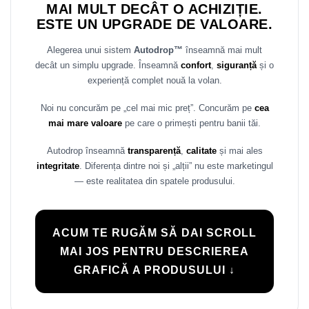
MAI MULT DECÂT O ACHIZIȚIE.
Rame adaptoare Daihatsu
ESTE UN UPGRADE DE VALOARE.
Rame adaptoare Mazda
Alegerea unui sistem
Autodrop™
înseamnă mai mult
decât un simplu upgrade. Înseamnă
confort
,
siguranță
și o
Rame adaptoare Kia
experiență complet nouă la volan.
Noi nu concurăm pe „cel mai mic preț”. Concurăm pe
cea
Rame adaptoare Alfa Romeo
mai mare valoare
pe care o primești pentru banii tăi.
Rame adaptoare Nissan
Autodrop înseamnă
transparență
,
calitate
și mai ales
integritate
. Diferența dintre noi și „alții” nu este marketingul
Rame adaptoare Fiat
— este realitatea din spatele produsului.
Rame adaptoare Hyundai
ACUM TE RUGĂM SĂ DAI SCROLL
Rame adaptoare Chevrolet
MAI JOS PENTRU DESCRIEREA
Rame adaptoare Mitsubishi
GRAFICĂ A PRODUSULUI ↓
Rame adaptoare Jeep