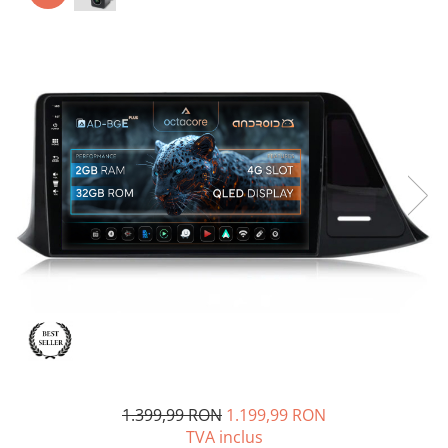
Opel
Dacia
Peugeot
Hyundai
Toyota
Seat
Kia
Chevrolet
Suzuki
1.399,99 RON
1.199,99 RON
TVA inclus
Renault