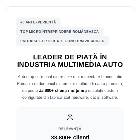
Nissan
+6 ANI EXPERIENȚĂ
Mitsubishi
TOP MICROÎNTREPRINDERE ROMÂNEASCĂ
PRODUSE CERTIFICATE CONFORM 2014/30/EU
Land Rover
LEADER DE PIAȚĂ ÎN
Mazda
INDUSTRIA MULTIMEDIA AUTO
Honda
Autodrop este unul dintre cele mai respectate branduri din
România în domeniul sistemelor multimedia auto premium,
Citroen
cu peste
33.800+ clienți mulțumiți
și soluții custom
configurate din fabrică atât hardware, cât și software.
Isuzu
Chrysler
Subaru
RELEVANȚĂ
33.800+ clienți