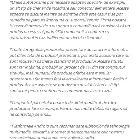
*Unele autoturisme pot necesita adaptări speciale, de exemplu
un alt tip de chenar de încadrare sau conector alimentare. Aceste
aspecte se discuta înainte de achiziție dacă este cazul și se pot
remedia pe parcurs împreună cu suportul tehnic. Firma noastră
își rezervă dreptul de a nu onora o comandă dacă consideră că un
produs nu este cel puțin 95% compatibil și conform cu
autoturismul în caz, indiferent de decizia clientului.
*Toate fotografiile produselor prezentate au caracter informativ,
pot diferi față de produsul prezentat și pot arăta accesorii care nu
sunt incluse în pachetul standard al produsului. Aceste situații
sunt rar întâlnite, probabil un procent de 1% din tot conținutul
site-ului, însă numărul de produse oferite este mare, iar
operatorii nu fac mereu față la actualizarea informațiilor fiecărui
produs. Aceste aspecte se pot discuta de altfel când o să fiți
contactat pentru confirmarea comenzii, daca este cazul.
*Conținutul pachetului poate fi de altfel modificat de către
producător fără să anunțe. Pentru mai multe detalii vă rugăm să
ne contactați pe email.
*Platformele Android sunt recomandate iubitorilor de tehnologie
multimedia, aplicații și internet și nerecomandate celor pentru
care principala sursa audio este aplicația radio.