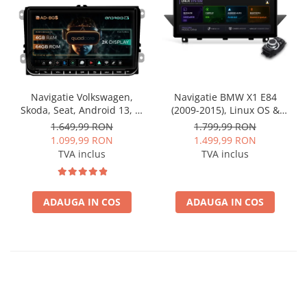
Navigatie Volkswagen,
Navigatie BMW X1 E84
Skoda, Seat, Android 13, S-
(2009-2015), Linux OS &
Quadcore / 4GB RAM +
OEM, Varianta iDrive,
1.649,99 RON
1.799,99 RON
64GB ROM, 9 Inch - AD-
CarPlay & Android Auto
1.099,99 RON
1.499,99 RON
BGSW94L
Wireless, MirrorLink,
TVA inclus
TVA inclus
Camera AHD, 12.3 Inch -
AD-BGBMLNX12+AD-
BGRKITBM004
ADAUGA IN COS
ADAUGA IN COS