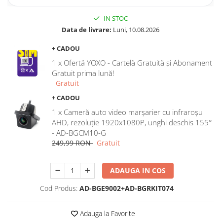
Rame adaptoare Dodge
IN STOC
Data de livrare:
Luni, 10.08.2026
Rame adaptoare Chrysler
+ CADOU
1 x Ofertă YOXO - Cartelă Gratuită și Abonament
Rame adaptoare Isuzu
Gratuit prima lună!
Gratuit
Rame adaptoare Subaru
+ CADOU
Rame adaptoare Iveco
1 x Cameră auto video marșarier cu infraroșu
AHD, rezoluție 1920x1080P, unghi deschis 155°
Rame adaptoare Smart
- AD-BGCM10-G
249,99 RON
Gratuit
Rame adaptoare Land Rover
ADAUGA IN COS
Rame adaptoare Ssangyong
Cod Produs:
AD-BGE9002+AD-BGRKIT074
Rame adaptoare Hummer
Camere marșarier auto
Adauga la Favorite