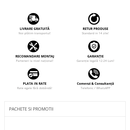
Camere marșarier auto
Camere marșarier universale
LIVRARE GRATUITĂ
RETUR PRODUSE
Camere Skoda
Noi plătim transportul!
Standard in 14 zile!
Camere Volkswagen
RECOMANDARE MONTAJ
GARANȚIE
Camere Mercedes Benz
Parteneri la nivel național!
Garanţie legală 12-24 Luni!
Camere Audi
Camere BMW
PLATA IN RATE
Comenzi & Consultanță
Rate egale fără dobândă!
Telefonic / WhatsAPP
Camere Ford
PACHETE SI PROMOTII
Camere Opel
Camere Iveco