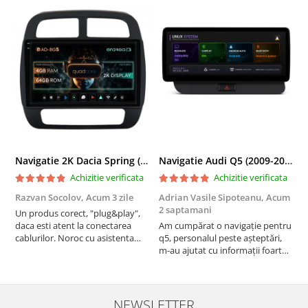
Navigatie 2K Dacia Spring (2021- Prezent), Android, S-Quadcore / 4GB RAM + 64GB ROM, 9.5 Inch - AD-BGS90042K+AD-BGRKIT366V4s
Navigatie Audi Q5 (2009-2017), Linux OS & OEM, MMI 3G, CarPlay & Android Auto Wireless, MirrorLink, Camera AHD, 12.3 Inch - AD-BGAALNXH+AD-BGRKITQ5002
Achizitie verificata
Achizitie verificata
Razvan Socolov,
Acum 3 zile
Adrian Vasile Sipoteanu,
Acum
E
2 saptamani
Un produs corect, "plug&play",
P
daca esti atent la conectarea
Am cumpărat o navigație pentru
d
cablurilor. Noroc cu asistenta
q5, personalul peste așteptări,
f
Autodrop, care a fost foarte
m-au ajutat cu informații foarte
prietenoasa si dispusa sa ajute.
prompt deși i-am deranjat în
M-a indrumat pas cu pas si mi-a
repetate rânduri. Foarte
atras atentia ca nu era conectat
serviabili, livrare rapidă, suport
cablul de video de la camera
tehnic, totul impecabil, o să revin
NEWSLETTER