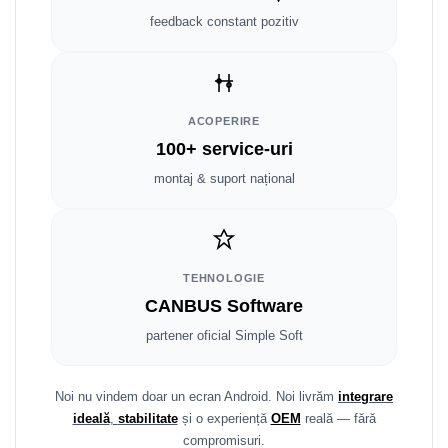
Smart
feedback constant pozitiv
Fiat
Jeep
ACOPERIRE
100+ service-uri
Volvo
montaj & suport național
Iveco
Porsche
TEHNOLOGIE
Ssangyong
CANBUS Software
Daihatsu
partener oficial Simple Soft
Dodge
Noi nu vindem doar un ecran Android. Noi livrăm
integrare
ideală
,
stabilitate
și o experiență
OEM
reală — fără
Navigații auto universale
compromisuri.