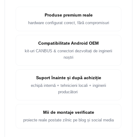
Rame adaptoare Dacia
Produse premium reale
Rame adaptoare Audi
hardware configurat corect, fără compromisuri
Rame adaptoare BMW
Compatibilitate Android OEM
Rame adaptoare Seat
kit-uri CANBUS & conectori dezvoltați de inginerii
noștri
Rame adaptoare Renault
Rame adaptoare Volvo
Suport înainte și după achiziție
echipă internă + tehnicieni locali + inginerii
Rame adaptoare Honda
producători
Rame Adaptoare Porsche
Mii de montaje verificate
Rame adaptoare Peugeot
proiecte reale postate zilnic pe blog și social media
Rame adaptoare Citroen