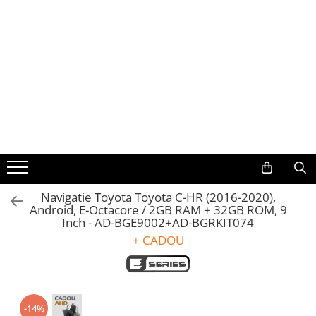
Toate Produsele
Navigații auto dedicate
Navigatii Dedicate
BMW
Volkswagen
Navigatie Toyota Toyota C-HR (2016-2020),
Android, E-Octacore / 2GB RAM + 32GB ROM, 9
Audi
Inch - AD-BGE9002+AD-BGRKIT074
+ CADOU
Mercedes Benz
Ford
Skoda
-14%