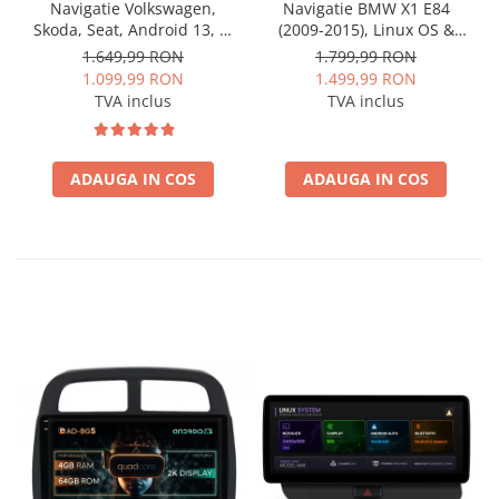
Navigatie Volkswagen,
Navigatie BMW X1 E84
Skoda, Seat, Android 13, S-
(2009-2015), Linux OS &
Quadcore / 4GB RAM +
OEM, Varianta iDrive,
1.649,99 RON
1.799,99 RON
64GB ROM, 9 Inch - AD-
CarPlay & Android Auto
1.099,99 RON
1.499,99 RON
BGSW94L
Wireless, MirrorLink,
TVA inclus
TVA inclus
Camera AHD, 12.3 Inch -
AD-BGBMLNX12+AD-
BGRKITBM004
ADAUGA IN COS
ADAUGA IN COS