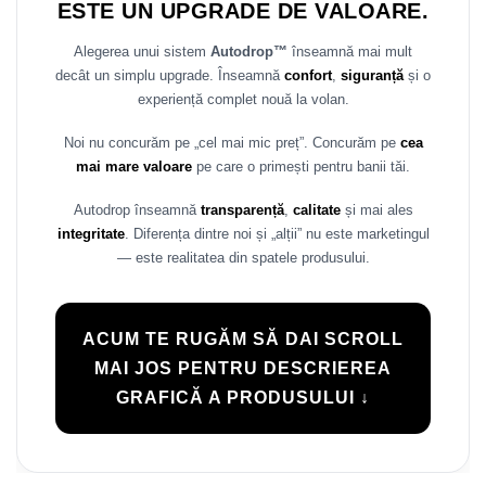
ESTE UN UPGRADE DE VALOARE.
Alegerea unui sistem
Autodrop™
înseamnă mai mult
decât un simplu upgrade. Înseamnă
confort
,
siguranță
și o
experiență complet nouă la volan.
Noi nu concurăm pe „cel mai mic preț”. Concurăm pe
cea
mai mare valoare
pe care o primești pentru banii tăi.
Autodrop înseamnă
transparență
,
calitate
și mai ales
integritate
. Diferența dintre noi și „alții” nu este marketingul
— este realitatea din spatele produsului.
ACUM TE RUGĂM SĂ DAI SCROLL
MAI JOS PENTRU DESCRIEREA
GRAFICĂ A PRODUSULUI ↓