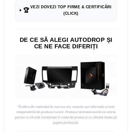
VEZI DOVEZI TOP FIRME & CERTIFICĂRI
🏆
(CLICK)
DE CE SĂ ALEGI AUTODROP ȘI
CE NE FACE DIFERIȚI
*Grafica din materialul de mai sus are caracter pur informativ și este
independentă de produsul curent. Produsul dumneavoastră va veni la
pachet cu kit-urile menționate în codul de produs și cu ofertele listate pe
pagina produsului.