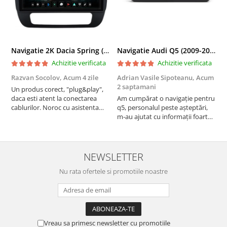
Navigatie 2K Dacia Spring (2021- Prezent), Android, S-Quadcore / 4GB RAM + 64GB ROM, 9.5 Inch - AD-BGS90042K+AD-BGRKIT366V4s
Navigatie Audi Q5 (2009-2017), Linux OS & OEM, MMI 3G, CarPlay & Android Auto Wireless, MirrorLink, Camera AHD, 12.3 Inch - AD-BGAALNXH+AD-BGRKITQ5002
Achizitie verificata
Achizitie verificata
Razvan Socolov,
Acum 4 zile
Adrian Vasile Sipoteanu,
Acum
E
2 saptamani
Un produs corect, "plug&play",
P
daca esti atent la conectarea
Am cumpărat o navigație pentru
d
cablurilor. Noroc cu asistenta
q5, personalul peste așteptări,
f
Autodrop, care a fost foarte
m-au ajutat cu informații foarte
prietenoasa si dispusa sa ajute.
prompt deși i-am deranjat în
M-a indrumat pas cu pas si mi-a
repetate rânduri. Foarte
atras atentia ca nu era conectat
serviabili, livrare rapidă, suport
cablul de video de la camera
tehnic, totul impecabil, o să revin
NEWSLETTER
OE...
la ei și pentru vi...
Nu rata ofertele si promotiile noastre
Vreau sa primesc newsletter cu promotiile