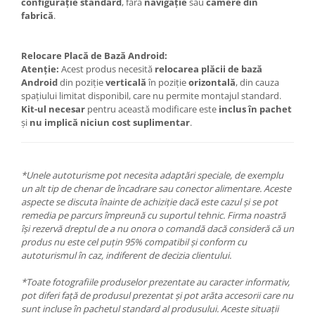
configurație standard
, fără
navigație
sau
camere din
fabrică
.
Relocare Placă de Bază Android:
Atenție:
Acest produs necesită
relocarea plăcii de bază
Android
din poziție
verticală
în poziție
orizontală
, din cauza
spațiului limitat disponibil, care nu permite montajul standard.
Kit-ul necesar
pentru această modificare este
inclus în pachet
și
nu implică niciun cost suplimentar
.
*Unele autoturisme pot necesita adaptări speciale, de exemplu
un alt tip de chenar de încadrare sau conector alimentare. Aceste
aspecte se discuta înainte de achiziție dacă este cazul și se pot
remedia pe parcurs împreună cu suportul tehnic. Firma noastră
își rezervă dreptul de a nu onora o comandă dacă consideră că un
produs nu este cel puțin 95% compatibil și conform cu
autoturismul în caz, indiferent de decizia clientului.
*Toate fotografiile produselor prezentate au caracter informativ,
pot diferi față de produsul prezentat și pot arăta accesorii care nu
sunt incluse în pachetul standard al produsului. Aceste situații