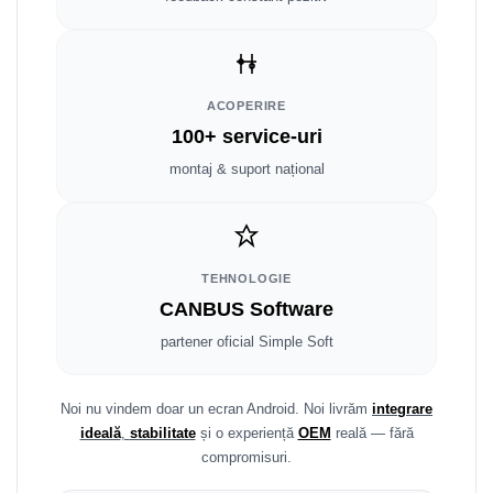
Fiat
Rame adaptoare Dodge
Jeep
Rame adaptoare Chrysler
Volvo
Rame adaptoare Isuzu
ACOPERIRE
100+ service-uri
Iveco
Rame adaptoare Subaru
montaj & suport național
Porsche
Rame adaptoare Iveco
Ssangyong
Rame adaptoare Smart
TEHNOLOGIE
Daihatsu
Rame adaptoare Land Rover
CANBUS Software
partener oficial Simple Soft
Dodge
Rame adaptoare Ssangyong
Rame adaptoare Hummer
Noi nu vindem doar un ecran Android. Noi livrăm
integrare
ideală
,
stabilitate
și o experiență
OEM
reală — fără
compromisuri.