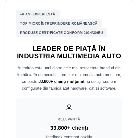
Mitsubishi
Rame adaptoare Mazda
+6 ANI EXPERIENȚĂ
TOP MICROÎNTREPRINDERE ROMÂNEASCĂ
Land Rover
Rame adaptoare Kia
PRODUSE CERTIFICATE CONFORM 2014/30/EU
Mazda
Rame adaptoare Alfa Romeo
LEADER DE PIAȚĂ ÎN
Honda
Rame adaptoare Nissan
INDUSTRIA MULTIMEDIA AUTO
Citroen
Rame adaptoare Fiat
Autodrop este unul dintre cele mai respectate branduri din
România în domeniul sistemelor multimedia auto premium,
Isuzu
Rame adaptoare Hyundai
cu peste
33.800+ clienți mulțumiți
și soluții custom
configurate din fabrică atât hardware, cât și software.
Chrysler
Rame adaptoare Chevrolet
Subaru
Rame adaptoare Mitsubishi
RELEVANȚĂ
Smart
Rame adaptoare Jeep
33.800+ clienți
feedback constant pozitiv