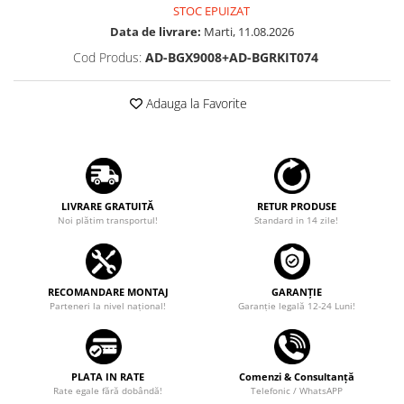
STOC EPUIZAT
Data de livrare:
Marti, 11.08.2026
Cod Produs:
AD-BGX9008+AD-BGRKIT074
Adauga la Favorite
LIVRARE GRATUITĂ
RETUR PRODUSE
Noi plătim transportul!
Standard in 14 zile!
RECOMANDARE MONTAJ
GARANȚIE
Parteneri la nivel național!
Garanţie legală 12-24 Luni!
PLATA IN RATE
Comenzi & Consultanță
Rate egale fără dobândă!
Telefonic / WhatsAPP