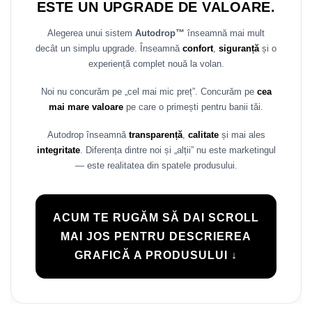
ESTE UN UPGRADE DE VALOARE.
Rame adaptoare Daihatsu
Alegerea unui sistem
Autodrop™
înseamnă mai mult
Rame adaptoare Mazda
decât un simplu upgrade. Înseamnă
confort
,
siguranță
și o
experiență complet nouă la volan.
Rame adaptoare Kia
Noi nu concurăm pe „cel mai mic preț”. Concurăm pe
cea
mai mare valoare
pe care o primești pentru banii tăi.
Rame adaptoare Alfa Romeo
Autodrop înseamnă
transparență
,
calitate
și mai ales
Rame adaptoare Nissan
integritate
. Diferența dintre noi și „alții” nu este marketingul
— este realitatea din spatele produsului.
Rame adaptoare Fiat
Rame adaptoare Hyundai
ACUM TE RUGĂM SĂ DAI SCROLL
MAI JOS PENTRU DESCRIEREA
Rame adaptoare Chevrolet
GRAFICĂ A PRODUSULUI ↓
Rame adaptoare Mitsubishi
Rame adaptoare Jeep