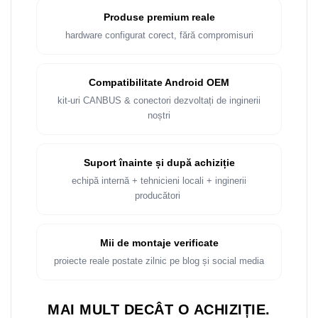
Rame adaptoare Dacia
Produse premium reale
hardware configurat corect, fără compromisuri
Rame adaptoare Audi
Rame adaptoare BMW
Compatibilitate Android OEM
kit-uri CANBUS & conectori dezvoltați de inginerii
Rame adaptoare Seat
noștri
Rame adaptoare Renault
Suport înainte și după achiziție
Rame adaptoare Volvo
echipă internă + tehnicieni locali + inginerii
producători
Rame adaptoare Honda
Rame Adaptoare Porsche
Mii de montaje verificate
proiecte reale postate zilnic pe blog și social media
Rame adaptoare Peugeot
Rame adaptoare Citroen
MAI MULT DECÂT O ACHIZIȚIE.