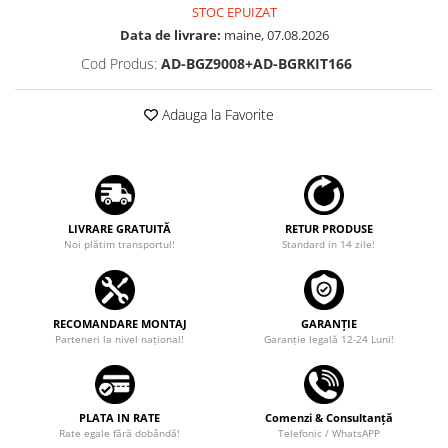
STOC EPUIZAT
Rame adaptoare Dodge
Data de livrare:
maine, 07.08.2026
Cod Produs:
AD-BGZ9008+AD-BGRKIT166
Rame adaptoare Chrysler
Adauga la Favorite
Rame adaptoare Isuzu
Rame adaptoare Subaru
Rame adaptoare Iveco
LIVRARE GRATUITĂ
RETUR PRODUSE
Noi plătim transportul!
Standard in 14 zile!
Rame adaptoare Smart
Rame adaptoare Land Rover
RECOMANDARE MONTAJ
GARANȚIE
Parteneri la nivel național!
Garanţie legală 12-24 Luni!
Rame adaptoare Ssangyong
Rame adaptoare Hummer
PLATA IN RATE
Comenzi & Consultanță
Camere marșarier auto
Rate egale fără dobândă!
Telefonic / WhatsAPP