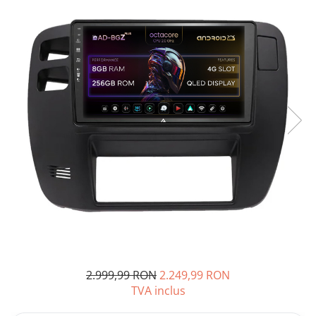
Opel
Dacia
Peugeot
Hyundai
Toyota
Seat
Kia
Chevrolet
2.999,99 RON
2.249,99 RON
Suzuki
TVA inclus
Renault