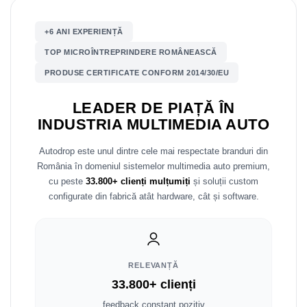
Nissan
+6 ANI EXPERIENȚĂ
TOP MICROÎNTREPRINDERE ROMÂNEASCĂ
Mitsubishi
PRODUSE CERTIFICATE CONFORM 2014/30/EU
Land Rover
LEADER DE PIAȚĂ ÎN
INDUSTRIA MULTIMEDIA AUTO
Mazda
Autodrop este unul dintre cele mai respectate branduri din
Honda
România în domeniul sistemelor multimedia auto premium,
cu peste
33.800+ clienți mulțumiți
și soluții custom
Citroen
configurate din fabrică atât hardware, cât și software.
Isuzu
Chrysler
RELEVANȚĂ
Subaru
33.800+ clienți
feedback constant pozitiv