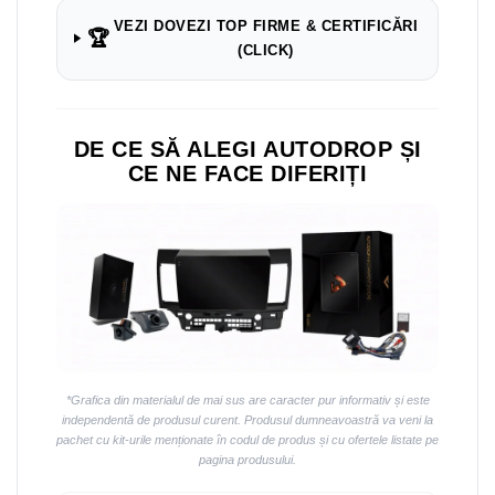
Navigații auto universale
VEZI DOVEZI TOP FIRME & CERTIFICĂRI
Navigații universale 2DIN
🏆
(CLICK)
Navigații universale 1DIN
Rame adaptoare auto
Rame adaptoare auto
DE CE SĂ ALEGI AUTODROP ȘI
CE NE FACE DIFERIȚI
Rame adaptoare Volkswagen
Rame adaptoare Ford
Rame adaptoare M-Benz
Rame adaptoare Opel
*Grafica din materialul de mai sus are caracter pur informativ și este
Rame adaptoare Skoda
independentă de produsul curent. Produsul dumneavoastră va veni la
pachet cu kit-urile menționate în codul de produs și cu ofertele listate pe
Rame adaptoare Suzuki
pagina produsului.