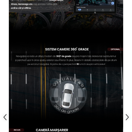
Conectică BMW
Conectică Volkswagen
Conectică Mercedes Benz
Conectică Ford
Conectică Opel
Conectică Skoda
Conectică Honda
Conectică Chevrolet
Conectică Suzuki
Conectică Renault