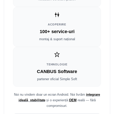
Smart
Fiat
ACOPERIRE
Jeep
100+ service-uri
Volvo
montaj & suport național
Iveco
Porsche
TEHNOLOGIE
CANBUS Software
Ssangyong
partener oficial Simple Soft
Daihatsu
Noi nu vindem doar un ecran Android. Noi livrăm
integrare
Dodge
ideală
,
stabilitate
și o experiență
OEM
reală — fără
compromisuri.
Navigații auto universale