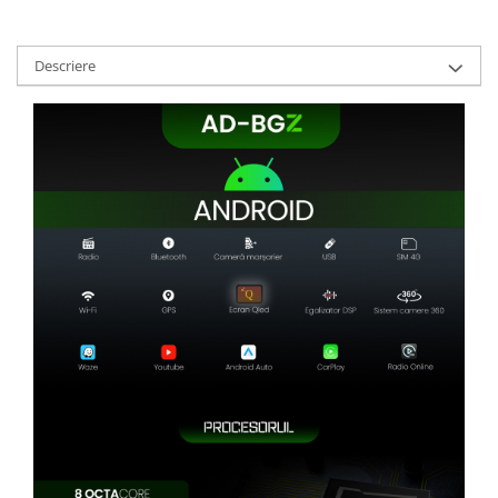
Camere marșarier auto
Camere marșarier universale
Descriere
Camere Skoda
Camere Volkswagen
Camere Mercedes Benz
Camere Audi
Camere BMW
Camere Ford
Camere Opel
Camere Iveco