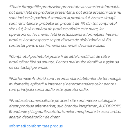
*Toate fotografiile produselor prezentate au caracter informativ,
pot diferi față de produsul prezentat și pot arăta accesorii care nu
sunt incluse în pachetul standard al produsului. Aceste situații
sunt rar întâlnite, probabil un procent de 1% din tot conținutul
site-ului, însă numărul de produse oferite este mare, iar
operatorii nu fac mereu față la actualizarea informațiilor fiecărui
produs. Aceste aspecte se pot discuta de altfel când o să fiți
contactat pentru confirmarea comenzii, daca este cazul.
*Conținutul pachetului poate fi de altfel modificat de către
producător fără să anunțe. Pentru mai multe detalii vă rugăm să
ne contactați pe email.
*Platformele Android sunt recomandate iubitorilor de tehnologie
multimedia, aplicații și internet și nerecomandate celor pentru
care principala sursa audio este aplicația radio.
*Produsele comercializate pe acest site sunt mereu catalogate
drept produse aftermarket, sub brandul înregistrat „AUTODROP”.
Brandurile și Logourile autoturismelor menționate în acest articol
aparțin deținătorilor de drept.
Informatii conformitate produs