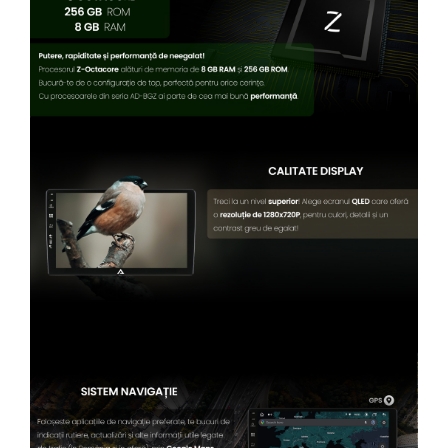
Camere Renault
Camere Fiat
Camere Citroen
Camere Peugeot
Camere Fiat
Camere înregistrare trafic
Accesorii multimedia
Conectică Auto
Conectică Auto
Conectică Audi