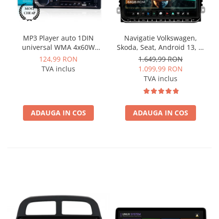
MP3 Player auto 1DIN
Navigatie Volkswagen,
universal WMA 4x60W
Skoda, Seat, Android 13, S-
MOSFET, radio, bluetooth,
Quadcore / 4GB RAM +
124,99 RON
1.649,99 RON
USB, SD, AUX, fast charge -
64GB ROM, 9 Inch - AD-
TVA inclus
1.099,99 RON
AD-BGP520P
BGSW94L
TVA inclus
ADAUGA IN COS
ADAUGA IN COS