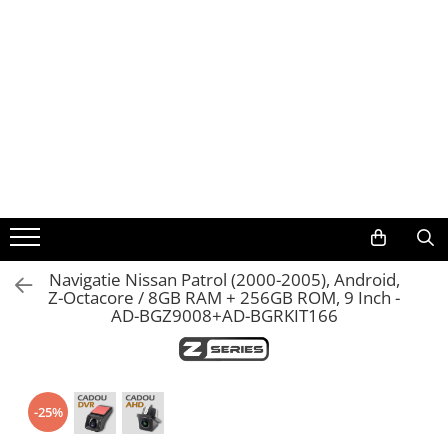
Toate Produsele
Navigații auto dedicate
Navigatii Dedicate
BMW
Volkswagen
Navigatie Nissan Patrol (2000-2005), Android,
Z-Octacore / 8GB RAM + 256GB ROM, 9 Inch -
Audi
AD-BGZ9008+AD-BGRKIT166
Mercedes Benz
Ford
-25%
Skoda